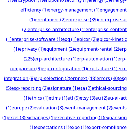
(
1
)
encryption
(
1
)
endpoint-security
(
1
)
energy
(
3
)
energy-
efficiency
(
1
)
energy-management
(
1
)
engagement
(
1
)
enrollment
(
2
)
enterprise
(
39
)
enterprise-ai
(
2
)
enterprise-architecture
(
1
)
enterprise-content
(
1
)
enterprise-software
(
1
)
eoq
(
1
)
epicor
(
2
)
epicor-kinetic
(
1
)
eprivacy
(
1
)
equipment
(
2
)
equipment-rental
(
2
)
erp
(
225
)
erp-architecture
(
1
)
erp-automation
(
1
)
erp-
comparison
(
9
)
erp-configuration
(
1
)
erp-failure
(
1
)
erp-
integration
(
8
)
erp-selection
(
2
)
erpnext
(
18
)
errors
(
40
)
esg
(
5
)
esg-reporting
(
2
)
esignature
(
1
)
eta
(
2
)
ethical-sourcing
(
1
)
ethics
(
1
)
etims
(
1
)
etl
(
5
)
etsy
(
3
)
eu
(
2
)
eu-ai-act
(
1
)
europe
(
2
)
evaluation
(
3
)
event-management
(
2
)
events
(
1
)
excel
(
3
)
exchanges
(
1
)
executive-reporting
(
1
)
expansion
(
1
)
expectations
(
1
)
expo
(
1
)
export-compliance