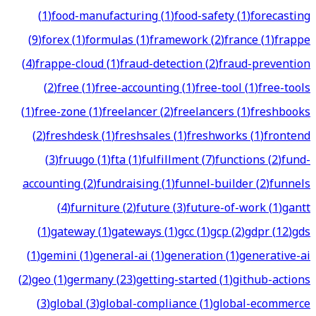
(
1
)
food-manufacturing
(
1
)
food-safety
(
1
)
forecasting
(
9
)
forex
(
1
)
formulas
(
1
)
framework
(
2
)
france
(
1
)
frappe
(
4
)
frappe-cloud
(
1
)
fraud-detection
(
2
)
fraud-prevention
(
2
)
free
(
1
)
free-accounting
(
1
)
free-tool
(
1
)
free-tools
(
1
)
free-zone
(
1
)
freelancer
(
2
)
freelancers
(
1
)
freshbooks
(
2
)
freshdesk
(
1
)
freshsales
(
1
)
freshworks
(
1
)
frontend
(
3
)
fruugo
(
1
)
fta
(
1
)
fulfillment
(
7
)
functions
(
2
)
fund-
accounting
(
2
)
fundraising
(
1
)
funnel-builder
(
2
)
funnels
(
4
)
furniture
(
2
)
future
(
3
)
future-of-work
(
1
)
gantt
(
1
)
gateway
(
1
)
gateways
(
1
)
gcc
(
1
)
gcp
(
2
)
gdpr
(
12
)
gds
(
1
)
gemini
(
1
)
general-ai
(
1
)
generation
(
1
)
generative-ai
(
2
)
geo
(
1
)
germany
(
23
)
getting-started
(
1
)
github-actions
(
3
)
global
(
3
)
global-compliance
(
1
)
global-ecommerce