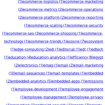
(
1
)
ecommerce-logistics
(
1
)
ecommerce-marketing
(
2
)
ecommerce-metrics
(
2
)
ecommerce-operations
(
2
)
ecommerce-platform
(
2
)
ecommerce-reporting
(
1
)
ecommerce-scaling
(
1
)
ecommerce-security
(
1
)
ecommerce-seo
(
3
)
ecommerce-shipping
(
1
)
ecommerce-
technology
(
1
)
ecommerce-trends
(
1
)
ecosire
(
7
)
ecosystem
(
1
)
edge-computing
(
2
)
edi
(
1
)
editorial
(
1
)
edr
(
1
)
edtech
(
1
)
education
(
4
)
education-analytics
(
1
)
efficiency
(
8
)
egypt
(
2
)
electronics
(
1
)
emag
(
1
)
email
(
2
)
email-marketing
(
10
)
email-sequences
(
1
)
email-templates
(
1
)
embedded
(
2
)
embedded-analytics
(
5
)
embedded-apps
(
1
)
emissions
(
1
)
employee-development
(
1
)
employee-engagement
(
1
)
employee-management
(
3
)
employee-privacy