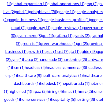
(
1
)
global-expansion
(
1
)
global-operations
(
1
)
gmp
(
2
)
go-
live
(
2
)
gobd
(
1
)
gohighlevel
(
76
)
google
(
1
)
google-analytics
(
2
)
google-business
(
1
)
google-business-profile
(
1
)
google-
cloud
(
2
)
google-pay
(
1
)
google-reviews
(
1
)
governance
(
8
)
government
(
3
)
gpt
(
1
)
grafana
(
1
)
grants
(
2
)
graphql
(
3
)
green-it
(
1
)
green-warehouse
(
1
)
gri
(
2
)
growing-
business
(
1
)
growth
(
1
)
grpc
(
1
)
gst
(
7
)
gta
(
1
)
guide
(
43
)
gxp
(
2
)
gym
(
1
)
haccp
(
2
)
handmade
(
3
)
hardening
(
2
)
hardware
(
1
)
hcm
(
1
)
headless
(
4
)
headless-commerce
(
3
)
headless-
erp
(
1
)
healthcare
(
9
)
healthcare-analytics
(
1
)
healthcare-
dashboards
(
1
)
helpdesk
(
7
)
hepsiburada
(
1
)
hetzner
(
1
)
higher-ed
(
1
)
hipaa
(
5
)
hiring
(
4
)
hmac
(
1
)
hmrc
(
2
)
home-
goods
(
1
)
home-services
(
1
)
hospitality
(
5
)
hosting
(
3
)
hotel