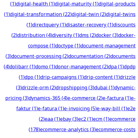
(
1
)
digital-health
(
1
)
digital-maturity
(
1
)
digital-products
(
1
)
digital-transformation
(
22
)
digital-twin
(
2
)
digital-twins
(
1
)
directquery
(
1
)
disaster-recovery
(
1
)
discounts
(
2
)
distribution
(
4
)
diversity
(
1
)
dms
(
2
)
docker
(
3
)
docker-
compose
(
1
)
doctype
(
1
)
document-management
(
3
)
document-processing
(
2
)
documentation
(
2
)
documents
(
4
)
dolibarr
(
1
)
domo
(
1
)
donor-management
(
2
)
dpa
(
1
)
dpdp
(
1
)
dpo
(
1
)
drip-campaigns
(
1
)
drip-content
(
1
)
drizzle
(
3
)
drizzle-orm
(
2
)
dropshipping
(
3
)
dubai
(
1
)
dynamic-
pricing
(
3
)
dynamics-365
(
4
)
e-commerce
(
2
)
e-factura
(
1
)
e-
faktur
(
1
)
e-fatura
(
1
)
e-invoicing
(
5
)
e-way-bill
(
1
)
e2e
(
2
)
eaa
(
1
)
ebay
(
3
)
ec2
(
1
)
ecm
(
1
)
ecommerce
(
178
)
ecommerce-analytics
(
3
)
ecommerce-costs