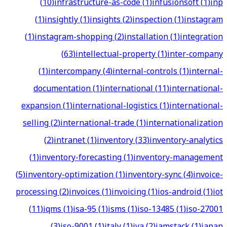
(
10
)
infrastructure-as-code
(
1
)
infusionsoft
(
1
)
inp
(
1
)
insightly
(
1
)
insights
(
2
)
inspection
(
1
)
instagram
(
1
)
instagram-shopping
(
2
)
installation
(
1
)
integration
(
63
)
intellectual-property
(
1
)
inter-company
(
1
)
intercompany
(
4
)
internal-controls
(
1
)
internal-
documentation
(
1
)
international
(
11
)
international-
expansion
(
1
)
international-logistics
(
1
)
international-
selling
(
2
)
international-trade
(
1
)
internationalization
(
2
)
intranet
(
1
)
inventory
(
33
)
inventory-analytics
(
1
)
inventory-forecasting
(
1
)
inventory-management
(
5
)
inventory-optimization
(
1
)
inventory-sync
(
4
)
invoice-
processing
(
2
)
invoices
(
1
)
invoicing
(
1
)
ios-android
(
1
)
iot
(
11
)
iqms
(
1
)
isa-95
(
1
)
isms
(
1
)
iso-13485
(
1
)
iso-27001
(
3
)
iso-9001
(
1
)
italy
(
1
)
iva
(
2
)
jamstack
(
1
)
japan