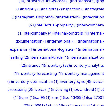
(
10
)
infrastructure-as-code
(
1
)
infusionsoft
(
1
)
inp
(
1
)
insightly
(
1
)
insights
(
2
)
inspection
(
1
)
instagram
(
1
)
instagram-shopping
(
2
)
installation
(
1
)
integration
(
63
)
intellectual-property
(
1
)
inter-company
(
1
)
intercompany
(
4
)
internal-controls
(
1
)
internal-
documentation
(
1
)
international
(
11
)
international-
expansion
(
1
)
international-logistics
(
1
)
international-
selling
(
2
)
international-trade
(
1
)
internationalization
(
2
)
intranet
(
1
)
inventory
(
33
)
inventory-analytics
(
1
)
inventory-forecasting
(
1
)
inventory-management
(
5
)
inventory-optimization
(
1
)
inventory-sync
(
4
)
invoice-
processing
(
2
)
invoices
(
1
)
invoicing
(
1
)
ios-android
(
1
)
iot
(
11
)
iqms
(
1
)
isa-95
(
1
)
isms
(
1
)
iso-13485
(
1
)
iso-27001
(
3
)
iso-9001
(
1
)
italy
(
1
)
iva
(
2
)
jamstack
(
1
)
japan