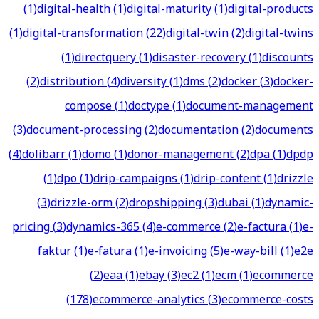
(
1
)
digital-health
(
1
)
digital-maturity
(
1
)
digital-products
(
1
)
digital-transformation
(
22
)
digital-twin
(
2
)
digital-twins
(
1
)
directquery
(
1
)
disaster-recovery
(
1
)
discounts
(
2
)
distribution
(
4
)
diversity
(
1
)
dms
(
2
)
docker
(
3
)
docker-
compose
(
1
)
doctype
(
1
)
document-management
(
3
)
document-processing
(
2
)
documentation
(
2
)
documents
(
4
)
dolibarr
(
1
)
domo
(
1
)
donor-management
(
2
)
dpa
(
1
)
dpdp
(
1
)
dpo
(
1
)
drip-campaigns
(
1
)
drip-content
(
1
)
drizzle
(
3
)
drizzle-orm
(
2
)
dropshipping
(
3
)
dubai
(
1
)
dynamic-
pricing
(
3
)
dynamics-365
(
4
)
e-commerce
(
2
)
e-factura
(
1
)
e-
faktur
(
1
)
e-fatura
(
1
)
e-invoicing
(
5
)
e-way-bill
(
1
)
e2e
(
2
)
eaa
(
1
)
ebay
(
3
)
ec2
(
1
)
ecm
(
1
)
ecommerce
(
178
)
ecommerce-analytics
(
3
)
ecommerce-costs