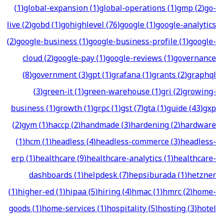
(
1
)
global-expansion
(
1
)
global-operations
(
1
)
gmp
(
2
)
go-
live
(
2
)
gobd
(
1
)
gohighlevel
(
76
)
google
(
1
)
google-analytics
(
2
)
google-business
(
1
)
google-business-profile
(
1
)
google-
cloud
(
2
)
google-pay
(
1
)
google-reviews
(
1
)
governance
(
8
)
government
(
3
)
gpt
(
1
)
grafana
(
1
)
grants
(
2
)
graphql
(
3
)
green-it
(
1
)
green-warehouse
(
1
)
gri
(
2
)
growing-
business
(
1
)
growth
(
1
)
grpc
(
1
)
gst
(
7
)
gta
(
1
)
guide
(
43
)
gxp
(
2
)
gym
(
1
)
haccp
(
2
)
handmade
(
3
)
hardening
(
2
)
hardware
(
1
)
hcm
(
1
)
headless
(
4
)
headless-commerce
(
3
)
headless-
erp
(
1
)
healthcare
(
9
)
healthcare-analytics
(
1
)
healthcare-
dashboards
(
1
)
helpdesk
(
7
)
hepsiburada
(
1
)
hetzner
(
1
)
higher-ed
(
1
)
hipaa
(
5
)
hiring
(
4
)
hmac
(
1
)
hmrc
(
2
)
home-
goods
(
1
)
home-services
(
1
)
hospitality
(
5
)
hosting
(
3
)
hotel