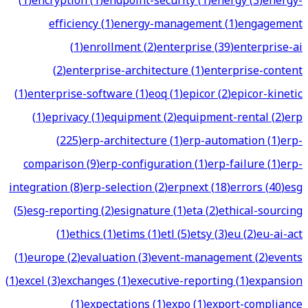
(
1
)
encryption
(
1
)
endpoint-security
(
1
)
energy
(
3
)
energy-
efficiency
(
1
)
energy-management
(
1
)
engagement
(
1
)
enrollment
(
2
)
enterprise
(
39
)
enterprise-ai
(
2
)
enterprise-architecture
(
1
)
enterprise-content
(
1
)
enterprise-software
(
1
)
eoq
(
1
)
epicor
(
2
)
epicor-kinetic
(
1
)
eprivacy
(
1
)
equipment
(
2
)
equipment-rental
(
2
)
erp
(
225
)
erp-architecture
(
1
)
erp-automation
(
1
)
erp-
comparison
(
9
)
erp-configuration
(
1
)
erp-failure
(
1
)
erp-
integration
(
8
)
erp-selection
(
2
)
erpnext
(
18
)
errors
(
40
)
esg
(
5
)
esg-reporting
(
2
)
esignature
(
1
)
eta
(
2
)
ethical-sourcing
(
1
)
ethics
(
1
)
etims
(
1
)
etl
(
5
)
etsy
(
3
)
eu
(
2
)
eu-ai-act
(
1
)
europe
(
2
)
evaluation
(
3
)
event-management
(
2
)
events
(
1
)
excel
(
3
)
exchanges
(
1
)
executive-reporting
(
1
)
expansion
(
1
)
expectations
(
1
)
expo
(
1
)
export-compliance