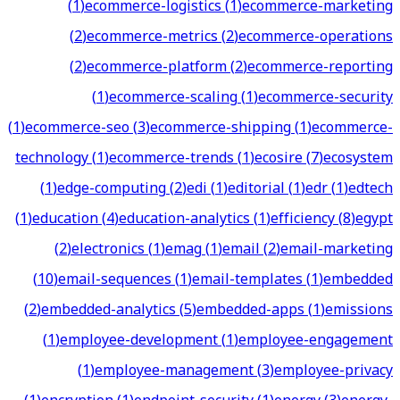
(
1
)
ecommerce-logistics
(
1
)
ecommerce-marketing
(
2
)
ecommerce-metrics
(
2
)
ecommerce-operations
(
2
)
ecommerce-platform
(
2
)
ecommerce-reporting
(
1
)
ecommerce-scaling
(
1
)
ecommerce-security
(
1
)
ecommerce-seo
(
3
)
ecommerce-shipping
(
1
)
ecommerce-
technology
(
1
)
ecommerce-trends
(
1
)
ecosire
(
7
)
ecosystem
(
1
)
edge-computing
(
2
)
edi
(
1
)
editorial
(
1
)
edr
(
1
)
edtech
(
1
)
education
(
4
)
education-analytics
(
1
)
efficiency
(
8
)
egypt
(
2
)
electronics
(
1
)
emag
(
1
)
email
(
2
)
email-marketing
(
10
)
email-sequences
(
1
)
email-templates
(
1
)
embedded
(
2
)
embedded-analytics
(
5
)
embedded-apps
(
1
)
emissions
(
1
)
employee-development
(
1
)
employee-engagement
(
1
)
employee-management
(
3
)
employee-privacy