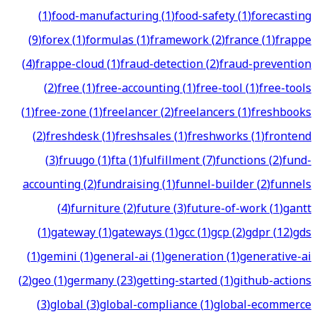
(
1
)
food-manufacturing
(
1
)
food-safety
(
1
)
forecasting
(
9
)
forex
(
1
)
formulas
(
1
)
framework
(
2
)
france
(
1
)
frappe
(
4
)
frappe-cloud
(
1
)
fraud-detection
(
2
)
fraud-prevention
(
2
)
free
(
1
)
free-accounting
(
1
)
free-tool
(
1
)
free-tools
(
1
)
free-zone
(
1
)
freelancer
(
2
)
freelancers
(
1
)
freshbooks
(
2
)
freshdesk
(
1
)
freshsales
(
1
)
freshworks
(
1
)
frontend
(
3
)
fruugo
(
1
)
fta
(
1
)
fulfillment
(
7
)
functions
(
2
)
fund-
accounting
(
2
)
fundraising
(
1
)
funnel-builder
(
2
)
funnels
(
4
)
furniture
(
2
)
future
(
3
)
future-of-work
(
1
)
gantt
(
1
)
gateway
(
1
)
gateways
(
1
)
gcc
(
1
)
gcp
(
2
)
gdpr
(
12
)
gds
(
1
)
gemini
(
1
)
general-ai
(
1
)
generation
(
1
)
generative-ai
(
2
)
geo
(
1
)
germany
(
23
)
getting-started
(
1
)
github-actions
(
3
)
global
(
3
)
global-compliance
(
1
)
global-ecommerce