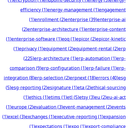
(
1
)
encryption
(
1
)
endpoint-security
(
1
)
energy
(
3
)
energy-
efficiency
(
1
)
energy-management
(
1
)
engagement
(
1
)
enrollment
(
2
)
enterprise
(
39
)
enterprise-ai
(
2
)
enterprise-architecture
(
1
)
enterprise-content
(
1
)
enterprise-software
(
1
)
eoq
(
1
)
epicor
(
2
)
epicor-kinetic
(
1
)
eprivacy
(
1
)
equipment
(
2
)
equipment-rental
(
2
)
erp
(
225
)
erp-architecture
(
1
)
erp-automation
(
1
)
erp-
comparison
(
9
)
erp-configuration
(
1
)
erp-failure
(
1
)
erp-
integration
(
8
)
erp-selection
(
2
)
erpnext
(
18
)
errors
(
40
)
esg
(
5
)
esg-reporting
(
2
)
esignature
(
1
)
eta
(
2
)
ethical-sourcing
(
1
)
ethics
(
1
)
etims
(
1
)
etl
(
5
)
etsy
(
3
)
eu
(
2
)
eu-ai-act
(
1
)
europe
(
2
)
evaluation
(
3
)
event-management
(
2
)
events
(
1
)
excel
(
3
)
exchanges
(
1
)
executive-reporting
(
1
)
expansion
(
1
)
expectations
(
1
)
expo
(
1
)
export-compliance