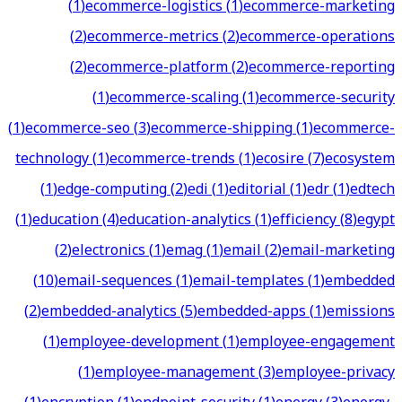
(
1
)
ecommerce-logistics
(
1
)
ecommerce-marketing
(
2
)
ecommerce-metrics
(
2
)
ecommerce-operations
(
2
)
ecommerce-platform
(
2
)
ecommerce-reporting
(
1
)
ecommerce-scaling
(
1
)
ecommerce-security
(
1
)
ecommerce-seo
(
3
)
ecommerce-shipping
(
1
)
ecommerce-
technology
(
1
)
ecommerce-trends
(
1
)
ecosire
(
7
)
ecosystem
(
1
)
edge-computing
(
2
)
edi
(
1
)
editorial
(
1
)
edr
(
1
)
edtech
(
1
)
education
(
4
)
education-analytics
(
1
)
efficiency
(
8
)
egypt
(
2
)
electronics
(
1
)
emag
(
1
)
email
(
2
)
email-marketing
(
10
)
email-sequences
(
1
)
email-templates
(
1
)
embedded
(
2
)
embedded-analytics
(
5
)
embedded-apps
(
1
)
emissions
(
1
)
employee-development
(
1
)
employee-engagement
(
1
)
employee-management
(
3
)
employee-privacy