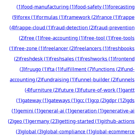
(
1
)
food-manufacturing
(
1
)
food-safety
(
1
)
forecasting
(
9
)
forex
(
1
)
formulas
(
1
)
framework
(
2
)
france
(
1
)
frappe
(
4
)
frappe-cloud
(
1
)
fraud-detection
(
2
)
fraud-prevention
(
2
)
free
(
1
)
free-accounting
(
1
)
free-tool
(
1
)
free-tools
(
1
)
free-zone
(
1
)
freelancer
(
2
)
freelancers
(
1
)
freshbooks
(
2
)
freshdesk
(
1
)
freshsales
(
1
)
freshworks
(
1
)
frontend
(
3
)
fruugo
(
1
)
fta
(
1
)
fulfillment
(
7
)
functions
(
2
)
fund-
accounting
(
2
)
fundraising
(
1
)
funnel-builder
(
2
)
funnels
(
4
)
furniture
(
2
)
future
(
3
)
future-of-work
(
1
)
gantt
(
1
)
gateway
(
1
)
gateways
(
1
)
gcc
(
1
)
gcp
(
2
)
gdpr
(
12
)
gds
(
1
)
gemini
(
1
)
general-ai
(
1
)
generation
(
1
)
generative-ai
(
2
)
geo
(
1
)
germany
(
23
)
getting-started
(
1
)
github-actions
(
3
)
global
(
3
)
global-compliance
(
1
)
global-ecommerce