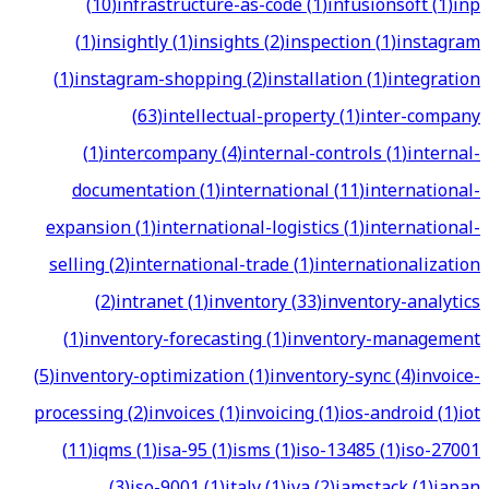
(
10
)
infrastructure-as-code
(
1
)
infusionsoft
(
1
)
inp
(
1
)
insightly
(
1
)
insights
(
2
)
inspection
(
1
)
instagram
(
1
)
instagram-shopping
(
2
)
installation
(
1
)
integration
(
63
)
intellectual-property
(
1
)
inter-company
(
1
)
intercompany
(
4
)
internal-controls
(
1
)
internal-
documentation
(
1
)
international
(
11
)
international-
expansion
(
1
)
international-logistics
(
1
)
international-
selling
(
2
)
international-trade
(
1
)
internationalization
(
2
)
intranet
(
1
)
inventory
(
33
)
inventory-analytics
(
1
)
inventory-forecasting
(
1
)
inventory-management
(
5
)
inventory-optimization
(
1
)
inventory-sync
(
4
)
invoice-
processing
(
2
)
invoices
(
1
)
invoicing
(
1
)
ios-android
(
1
)
iot
(
11
)
iqms
(
1
)
isa-95
(
1
)
isms
(
1
)
iso-13485
(
1
)
iso-27001
(
3
)
iso-9001
(
1
)
italy
(
1
)
iva
(
2
)
jamstack
(
1
)
japan