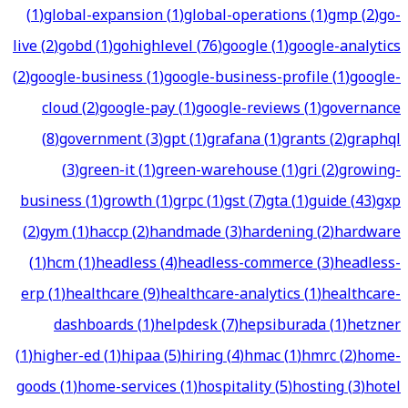
(
1
)
global-expansion
(
1
)
global-operations
(
1
)
gmp
(
2
)
go-
live
(
2
)
gobd
(
1
)
gohighlevel
(
76
)
google
(
1
)
google-analytics
(
2
)
google-business
(
1
)
google-business-profile
(
1
)
google-
cloud
(
2
)
google-pay
(
1
)
google-reviews
(
1
)
governance
(
8
)
government
(
3
)
gpt
(
1
)
grafana
(
1
)
grants
(
2
)
graphql
(
3
)
green-it
(
1
)
green-warehouse
(
1
)
gri
(
2
)
growing-
business
(
1
)
growth
(
1
)
grpc
(
1
)
gst
(
7
)
gta
(
1
)
guide
(
43
)
gxp
(
2
)
gym
(
1
)
haccp
(
2
)
handmade
(
3
)
hardening
(
2
)
hardware
(
1
)
hcm
(
1
)
headless
(
4
)
headless-commerce
(
3
)
headless-
erp
(
1
)
healthcare
(
9
)
healthcare-analytics
(
1
)
healthcare-
dashboards
(
1
)
helpdesk
(
7
)
hepsiburada
(
1
)
hetzner
(
1
)
higher-ed
(
1
)
hipaa
(
5
)
hiring
(
4
)
hmac
(
1
)
hmrc
(
2
)
home-
goods
(
1
)
home-services
(
1
)
hospitality
(
5
)
hosting
(
3
)
hotel