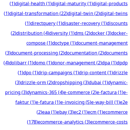
(
1
)
digital-health
(
1
)
digital-maturity
(
1
)
digital-products
(
1
)
digital-transformation
(
22
)
digital-twin
(
2
)
digital-twins
(
1
)
directquery
(
1
)
disaster-recovery
(
1
)
discounts
(
2
)
distribution
(
4
)
diversity
(
1
)
dms
(
2
)
docker
(
3
)
docker-
compose
(
1
)
doctype
(
1
)
document-management
(
3
)
document-processing
(
2
)
documentation
(
2
)
documents
(
4
)
dolibarr
(
1
)
domo
(
1
)
donor-management
(
2
)
dpa
(
1
)
dpdp
(
1
)
dpo
(
1
)
drip-campaigns
(
1
)
drip-content
(
1
)
drizzle
(
3
)
drizzle-orm
(
2
)
dropshipping
(
3
)
dubai
(
1
)
dynamic-
pricing
(
3
)
dynamics-365
(
4
)
e-commerce
(
2
)
e-factura
(
1
)
e-
faktur
(
1
)
e-fatura
(
1
)
e-invoicing
(
5
)
e-way-bill
(
1
)
e2e
(
2
)
eaa
(
1
)
ebay
(
3
)
ec2
(
1
)
ecm
(
1
)
ecommerce
(
178
)
ecommerce-analytics
(
3
)
ecommerce-costs