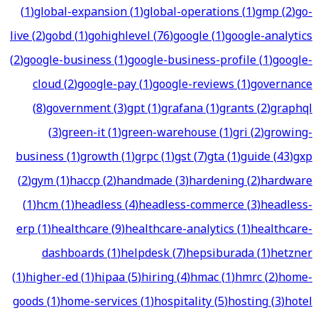
(
1
)
global-expansion
(
1
)
global-operations
(
1
)
gmp
(
2
)
go-
live
(
2
)
gobd
(
1
)
gohighlevel
(
76
)
google
(
1
)
google-analytics
(
2
)
google-business
(
1
)
google-business-profile
(
1
)
google-
cloud
(
2
)
google-pay
(
1
)
google-reviews
(
1
)
governance
(
8
)
government
(
3
)
gpt
(
1
)
grafana
(
1
)
grants
(
2
)
graphql
(
3
)
green-it
(
1
)
green-warehouse
(
1
)
gri
(
2
)
growing-
business
(
1
)
growth
(
1
)
grpc
(
1
)
gst
(
7
)
gta
(
1
)
guide
(
43
)
gxp
(
2
)
gym
(
1
)
haccp
(
2
)
handmade
(
3
)
hardening
(
2
)
hardware
(
1
)
hcm
(
1
)
headless
(
4
)
headless-commerce
(
3
)
headless-
erp
(
1
)
healthcare
(
9
)
healthcare-analytics
(
1
)
healthcare-
dashboards
(
1
)
helpdesk
(
7
)
hepsiburada
(
1
)
hetzner
(
1
)
higher-ed
(
1
)
hipaa
(
5
)
hiring
(
4
)
hmac
(
1
)
hmrc
(
2
)
home-
goods
(
1
)
home-services
(
1
)
hospitality
(
5
)
hosting
(
3
)
hotel