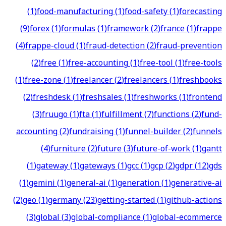
(
1
)
food-manufacturing
(
1
)
food-safety
(
1
)
forecasting
(
9
)
forex
(
1
)
formulas
(
1
)
framework
(
2
)
france
(
1
)
frappe
(
4
)
frappe-cloud
(
1
)
fraud-detection
(
2
)
fraud-prevention
(
2
)
free
(
1
)
free-accounting
(
1
)
free-tool
(
1
)
free-tools
(
1
)
free-zone
(
1
)
freelancer
(
2
)
freelancers
(
1
)
freshbooks
(
2
)
freshdesk
(
1
)
freshsales
(
1
)
freshworks
(
1
)
frontend
(
3
)
fruugo
(
1
)
fta
(
1
)
fulfillment
(
7
)
functions
(
2
)
fund-
accounting
(
2
)
fundraising
(
1
)
funnel-builder
(
2
)
funnels
(
4
)
furniture
(
2
)
future
(
3
)
future-of-work
(
1
)
gantt
(
1
)
gateway
(
1
)
gateways
(
1
)
gcc
(
1
)
gcp
(
2
)
gdpr
(
12
)
gds
(
1
)
gemini
(
1
)
general-ai
(
1
)
generation
(
1
)
generative-ai
(
2
)
geo
(
1
)
germany
(
23
)
getting-started
(
1
)
github-actions
(
3
)
global
(
3
)
global-compliance
(
1
)
global-ecommerce