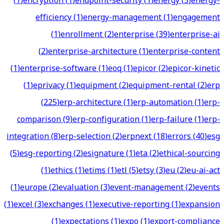
(
1
)
encryption
(
1
)
endpoint-security
(
1
)
energy
(
3
)
energy-
efficiency
(
1
)
energy-management
(
1
)
engagement
(
1
)
enrollment
(
2
)
enterprise
(
39
)
enterprise-ai
(
2
)
enterprise-architecture
(
1
)
enterprise-content
(
1
)
enterprise-software
(
1
)
eoq
(
1
)
epicor
(
2
)
epicor-kinetic
(
1
)
eprivacy
(
1
)
equipment
(
2
)
equipment-rental
(
2
)
erp
(
225
)
erp-architecture
(
1
)
erp-automation
(
1
)
erp-
comparison
(
9
)
erp-configuration
(
1
)
erp-failure
(
1
)
erp-
integration
(
8
)
erp-selection
(
2
)
erpnext
(
18
)
errors
(
40
)
esg
(
5
)
esg-reporting
(
2
)
esignature
(
1
)
eta
(
2
)
ethical-sourcing
(
1
)
ethics
(
1
)
etims
(
1
)
etl
(
5
)
etsy
(
3
)
eu
(
2
)
eu-ai-act
(
1
)
europe
(
2
)
evaluation
(
3
)
event-management
(
2
)
events
(
1
)
excel
(
3
)
exchanges
(
1
)
executive-reporting
(
1
)
expansion
(
1
)
expectations
(
1
)
expo
(
1
)
export-compliance