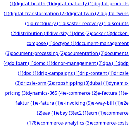
(
1
)
digital-health
(
1
)
digital-maturity
(
1
)
digital-products
(
1
)
digital-transformation
(
22
)
digital-twin
(
2
)
digital-twins
(
1
)
directquery
(
1
)
disaster-recovery
(
1
)
discounts
(
2
)
distribution
(
4
)
diversity
(
1
)
dms
(
2
)
docker
(
3
)
docker-
compose
(
1
)
doctype
(
1
)
document-management
(
3
)
document-processing
(
2
)
documentation
(
2
)
documents
(
4
)
dolibarr
(
1
)
domo
(
1
)
donor-management
(
2
)
dpa
(
1
)
dpdp
(
1
)
dpo
(
1
)
drip-campaigns
(
1
)
drip-content
(
1
)
drizzle
(
3
)
drizzle-orm
(
2
)
dropshipping
(
3
)
dubai
(
1
)
dynamic-
pricing
(
3
)
dynamics-365
(
4
)
e-commerce
(
2
)
e-factura
(
1
)
e-
faktur
(
1
)
e-fatura
(
1
)
e-invoicing
(
5
)
e-way-bill
(
1
)
e2e
(
2
)
eaa
(
1
)
ebay
(
3
)
ec2
(
1
)
ecm
(
1
)
ecommerce
(
178
)
ecommerce-analytics
(
3
)
ecommerce-costs