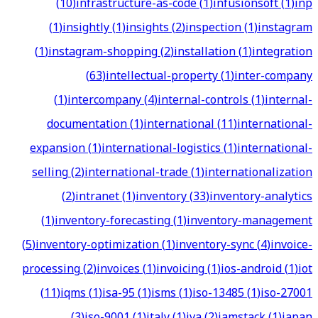
(
10
)
infrastructure-as-code
(
1
)
infusionsoft
(
1
)
inp
(
1
)
insightly
(
1
)
insights
(
2
)
inspection
(
1
)
instagram
(
1
)
instagram-shopping
(
2
)
installation
(
1
)
integration
(
63
)
intellectual-property
(
1
)
inter-company
(
1
)
intercompany
(
4
)
internal-controls
(
1
)
internal-
documentation
(
1
)
international
(
11
)
international-
expansion
(
1
)
international-logistics
(
1
)
international-
selling
(
2
)
international-trade
(
1
)
internationalization
(
2
)
intranet
(
1
)
inventory
(
33
)
inventory-analytics
(
1
)
inventory-forecasting
(
1
)
inventory-management
(
5
)
inventory-optimization
(
1
)
inventory-sync
(
4
)
invoice-
processing
(
2
)
invoices
(
1
)
invoicing
(
1
)
ios-android
(
1
)
iot
(
11
)
iqms
(
1
)
isa-95
(
1
)
isms
(
1
)
iso-13485
(
1
)
iso-27001
(
3
)
iso-9001
(
1
)
italy
(
1
)
iva
(
2
)
jamstack
(
1
)
japan