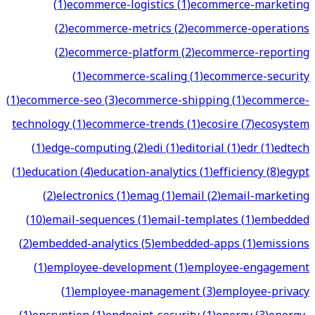
(
1
)
ecommerce-logistics
(
1
)
ecommerce-marketing
(
2
)
ecommerce-metrics
(
2
)
ecommerce-operations
(
2
)
ecommerce-platform
(
2
)
ecommerce-reporting
(
1
)
ecommerce-scaling
(
1
)
ecommerce-security
(
1
)
ecommerce-seo
(
3
)
ecommerce-shipping
(
1
)
ecommerce-
technology
(
1
)
ecommerce-trends
(
1
)
ecosire
(
7
)
ecosystem
(
1
)
edge-computing
(
2
)
edi
(
1
)
editorial
(
1
)
edr
(
1
)
edtech
(
1
)
education
(
4
)
education-analytics
(
1
)
efficiency
(
8
)
egypt
(
2
)
electronics
(
1
)
emag
(
1
)
email
(
2
)
email-marketing
(
10
)
email-sequences
(
1
)
email-templates
(
1
)
embedded
(
2
)
embedded-analytics
(
5
)
embedded-apps
(
1
)
emissions
(
1
)
employee-development
(
1
)
employee-engagement
(
1
)
employee-management
(
3
)
employee-privacy