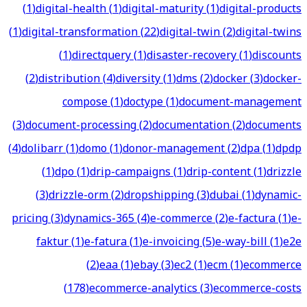
(
1
)
digital-health
(
1
)
digital-maturity
(
1
)
digital-products
(
1
)
digital-transformation
(
22
)
digital-twin
(
2
)
digital-twins
(
1
)
directquery
(
1
)
disaster-recovery
(
1
)
discounts
(
2
)
distribution
(
4
)
diversity
(
1
)
dms
(
2
)
docker
(
3
)
docker-
compose
(
1
)
doctype
(
1
)
document-management
(
3
)
document-processing
(
2
)
documentation
(
2
)
documents
(
4
)
dolibarr
(
1
)
domo
(
1
)
donor-management
(
2
)
dpa
(
1
)
dpdp
(
1
)
dpo
(
1
)
drip-campaigns
(
1
)
drip-content
(
1
)
drizzle
(
3
)
drizzle-orm
(
2
)
dropshipping
(
3
)
dubai
(
1
)
dynamic-
pricing
(
3
)
dynamics-365
(
4
)
e-commerce
(
2
)
e-factura
(
1
)
e-
faktur
(
1
)
e-fatura
(
1
)
e-invoicing
(
5
)
e-way-bill
(
1
)
e2e
(
2
)
eaa
(
1
)
ebay
(
3
)
ec2
(
1
)
ecm
(
1
)
ecommerce
(
178
)
ecommerce-analytics
(
3
)
ecommerce-costs