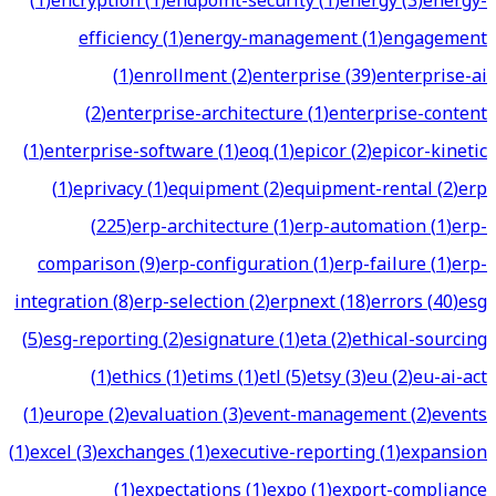
(
1
)
encryption
(
1
)
endpoint-security
(
1
)
energy
(
3
)
energy-
efficiency
(
1
)
energy-management
(
1
)
engagement
(
1
)
enrollment
(
2
)
enterprise
(
39
)
enterprise-ai
(
2
)
enterprise-architecture
(
1
)
enterprise-content
(
1
)
enterprise-software
(
1
)
eoq
(
1
)
epicor
(
2
)
epicor-kinetic
(
1
)
eprivacy
(
1
)
equipment
(
2
)
equipment-rental
(
2
)
erp
(
225
)
erp-architecture
(
1
)
erp-automation
(
1
)
erp-
comparison
(
9
)
erp-configuration
(
1
)
erp-failure
(
1
)
erp-
integration
(
8
)
erp-selection
(
2
)
erpnext
(
18
)
errors
(
40
)
esg
(
5
)
esg-reporting
(
2
)
esignature
(
1
)
eta
(
2
)
ethical-sourcing
(
1
)
ethics
(
1
)
etims
(
1
)
etl
(
5
)
etsy
(
3
)
eu
(
2
)
eu-ai-act
(
1
)
europe
(
2
)
evaluation
(
3
)
event-management
(
2
)
events
(
1
)
excel
(
3
)
exchanges
(
1
)
executive-reporting
(
1
)
expansion
(
1
)
expectations
(
1
)
expo
(
1
)
export-compliance