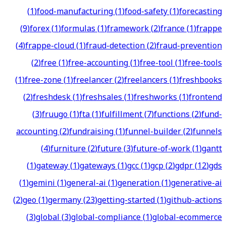
(
1
)
food-manufacturing
(
1
)
food-safety
(
1
)
forecasting
(
9
)
forex
(
1
)
formulas
(
1
)
framework
(
2
)
france
(
1
)
frappe
(
4
)
frappe-cloud
(
1
)
fraud-detection
(
2
)
fraud-prevention
(
2
)
free
(
1
)
free-accounting
(
1
)
free-tool
(
1
)
free-tools
(
1
)
free-zone
(
1
)
freelancer
(
2
)
freelancers
(
1
)
freshbooks
(
2
)
freshdesk
(
1
)
freshsales
(
1
)
freshworks
(
1
)
frontend
(
3
)
fruugo
(
1
)
fta
(
1
)
fulfillment
(
7
)
functions
(
2
)
fund-
accounting
(
2
)
fundraising
(
1
)
funnel-builder
(
2
)
funnels
(
4
)
furniture
(
2
)
future
(
3
)
future-of-work
(
1
)
gantt
(
1
)
gateway
(
1
)
gateways
(
1
)
gcc
(
1
)
gcp
(
2
)
gdpr
(
12
)
gds
(
1
)
gemini
(
1
)
general-ai
(
1
)
generation
(
1
)
generative-ai
(
2
)
geo
(
1
)
germany
(
23
)
getting-started
(
1
)
github-actions
(
3
)
global
(
3
)
global-compliance
(
1
)
global-ecommerce