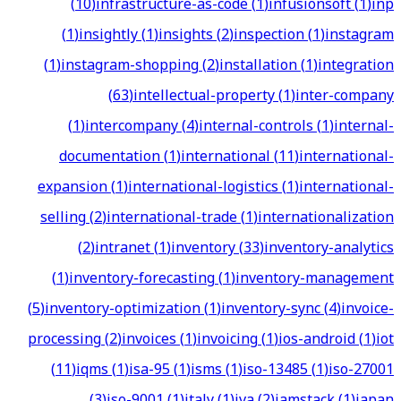
(
10
)
infrastructure-as-code
(
1
)
infusionsoft
(
1
)
inp
(
1
)
insightly
(
1
)
insights
(
2
)
inspection
(
1
)
instagram
(
1
)
instagram-shopping
(
2
)
installation
(
1
)
integration
(
63
)
intellectual-property
(
1
)
inter-company
(
1
)
intercompany
(
4
)
internal-controls
(
1
)
internal-
documentation
(
1
)
international
(
11
)
international-
expansion
(
1
)
international-logistics
(
1
)
international-
selling
(
2
)
international-trade
(
1
)
internationalization
(
2
)
intranet
(
1
)
inventory
(
33
)
inventory-analytics
(
1
)
inventory-forecasting
(
1
)
inventory-management
(
5
)
inventory-optimization
(
1
)
inventory-sync
(
4
)
invoice-
processing
(
2
)
invoices
(
1
)
invoicing
(
1
)
ios-android
(
1
)
iot
(
11
)
iqms
(
1
)
isa-95
(
1
)
isms
(
1
)
iso-13485
(
1
)
iso-27001
(
3
)
iso-9001
(
1
)
italy
(
1
)
iva
(
2
)
jamstack
(
1
)
japan