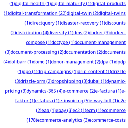
(
1
)
digital-health
(
1
)
digital-maturity
(
1
)
digital-products
(
1
)
digital-transformation
(
22
)
digital-twin
(
2
)
digital-twins
(
1
)
directquery
(
1
)
disaster-recovery
(
1
)
discounts
(
2
)
distribution
(
4
)
diversity
(
1
)
dms
(
2
)
docker
(
3
)
docker-
compose
(
1
)
doctype
(
1
)
document-management
(
3
)
document-processing
(
2
)
documentation
(
2
)
documents
(
4
)
dolibarr
(
1
)
domo
(
1
)
donor-management
(
2
)
dpa
(
1
)
dpdp
(
1
)
dpo
(
1
)
drip-campaigns
(
1
)
drip-content
(
1
)
drizzle
(
3
)
drizzle-orm
(
2
)
dropshipping
(
3
)
dubai
(
1
)
dynamic-
pricing
(
3
)
dynamics-365
(
4
)
e-commerce
(
2
)
e-factura
(
1
)
e-
faktur
(
1
)
e-fatura
(
1
)
e-invoicing
(
5
)
e-way-bill
(
1
)
e2e
(
2
)
eaa
(
1
)
ebay
(
3
)
ec2
(
1
)
ecm
(
1
)
ecommerce
(
178
)
ecommerce-analytics
(
3
)
ecommerce-costs