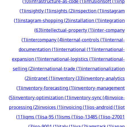
(
10
)
infrastructure-as-code
(
1
)
infusionsoft
(
1
)
inp
(
1
)
insightly
(
1
)
insights
(
2
)
inspection
(
1
)
instagram
(
1
)
instagram-shopping
(
2
)
installation
(
1
)
integration
(
63
)
intellectual-property
(
1
)
inter-company
(
1
)
intercompany
(
4
)
internal-controls
(
1
)
internal-
documentation
(
1
)
international
(
11
)
international-
expansion
(
1
)
international-logistics
(
1
)
international-
selling
(
2
)
international-trade
(
1
)
internationalization
(
2
)
intranet
(
1
)
inventory
(
33
)
inventory-analytics
(
1
)
inventory-forecasting
(
1
)
inventory-management
(
5
)
inventory-optimization
(
1
)
inventory-sync
(
4
)
invoice-
processing
(
2
)
invoices
(
1
)
invoicing
(
1
)
ios-android
(
1
)
iot
(
11
)
iqms
(
1
)
isa-95
(
1
)
isms
(
1
)
iso-13485
(
1
)
iso-27001
(
3
)
iso-9001
(
1
)
italy
(
1
)
iva
(
2
)
jamstack
(
1
)
japan