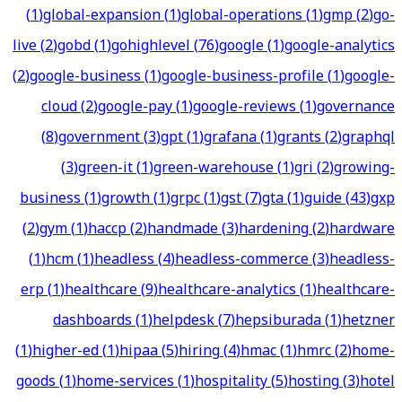
(
1
)
global-expansion
(
1
)
global-operations
(
1
)
gmp
(
2
)
go-
live
(
2
)
gobd
(
1
)
gohighlevel
(
76
)
google
(
1
)
google-analytics
(
2
)
google-business
(
1
)
google-business-profile
(
1
)
google-
cloud
(
2
)
google-pay
(
1
)
google-reviews
(
1
)
governance
(
8
)
government
(
3
)
gpt
(
1
)
grafana
(
1
)
grants
(
2
)
graphql
(
3
)
green-it
(
1
)
green-warehouse
(
1
)
gri
(
2
)
growing-
business
(
1
)
growth
(
1
)
grpc
(
1
)
gst
(
7
)
gta
(
1
)
guide
(
43
)
gxp
(
2
)
gym
(
1
)
haccp
(
2
)
handmade
(
3
)
hardening
(
2
)
hardware
(
1
)
hcm
(
1
)
headless
(
4
)
headless-commerce
(
3
)
headless-
erp
(
1
)
healthcare
(
9
)
healthcare-analytics
(
1
)
healthcare-
dashboards
(
1
)
helpdesk
(
7
)
hepsiburada
(
1
)
hetzner
(
1
)
higher-ed
(
1
)
hipaa
(
5
)
hiring
(
4
)
hmac
(
1
)
hmrc
(
2
)
home-
goods
(
1
)
home-services
(
1
)
hospitality
(
5
)
hosting
(
3
)
hotel