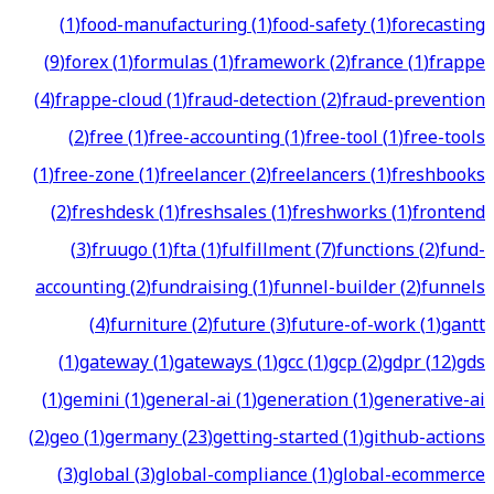
(
1
)
food-manufacturing
(
1
)
food-safety
(
1
)
forecasting
(
9
)
forex
(
1
)
formulas
(
1
)
framework
(
2
)
france
(
1
)
frappe
(
4
)
frappe-cloud
(
1
)
fraud-detection
(
2
)
fraud-prevention
(
2
)
free
(
1
)
free-accounting
(
1
)
free-tool
(
1
)
free-tools
(
1
)
free-zone
(
1
)
freelancer
(
2
)
freelancers
(
1
)
freshbooks
(
2
)
freshdesk
(
1
)
freshsales
(
1
)
freshworks
(
1
)
frontend
(
3
)
fruugo
(
1
)
fta
(
1
)
fulfillment
(
7
)
functions
(
2
)
fund-
accounting
(
2
)
fundraising
(
1
)
funnel-builder
(
2
)
funnels
(
4
)
furniture
(
2
)
future
(
3
)
future-of-work
(
1
)
gantt
(
1
)
gateway
(
1
)
gateways
(
1
)
gcc
(
1
)
gcp
(
2
)
gdpr
(
12
)
gds
(
1
)
gemini
(
1
)
general-ai
(
1
)
generation
(
1
)
generative-ai
(
2
)
geo
(
1
)
germany
(
23
)
getting-started
(
1
)
github-actions
(
3
)
global
(
3
)
global-compliance
(
1
)
global-ecommerce