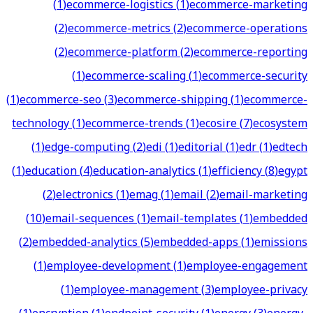
(
1
)
ecommerce-logistics
(
1
)
ecommerce-marketing
(
2
)
ecommerce-metrics
(
2
)
ecommerce-operations
(
2
)
ecommerce-platform
(
2
)
ecommerce-reporting
(
1
)
ecommerce-scaling
(
1
)
ecommerce-security
(
1
)
ecommerce-seo
(
3
)
ecommerce-shipping
(
1
)
ecommerce-
technology
(
1
)
ecommerce-trends
(
1
)
ecosire
(
7
)
ecosystem
(
1
)
edge-computing
(
2
)
edi
(
1
)
editorial
(
1
)
edr
(
1
)
edtech
(
1
)
education
(
4
)
education-analytics
(
1
)
efficiency
(
8
)
egypt
(
2
)
electronics
(
1
)
emag
(
1
)
email
(
2
)
email-marketing
(
10
)
email-sequences
(
1
)
email-templates
(
1
)
embedded
(
2
)
embedded-analytics
(
5
)
embedded-apps
(
1
)
emissions
(
1
)
employee-development
(
1
)
employee-engagement
(
1
)
employee-management
(
3
)
employee-privacy