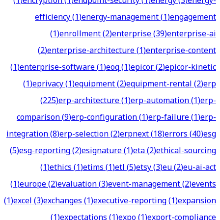
(
1
)
encryption
(
1
)
endpoint-security
(
1
)
energy
(
3
)
energy-
efficiency
(
1
)
energy-management
(
1
)
engagement
(
1
)
enrollment
(
2
)
enterprise
(
39
)
enterprise-ai
(
2
)
enterprise-architecture
(
1
)
enterprise-content
(
1
)
enterprise-software
(
1
)
eoq
(
1
)
epicor
(
2
)
epicor-kinetic
(
1
)
eprivacy
(
1
)
equipment
(
2
)
equipment-rental
(
2
)
erp
(
225
)
erp-architecture
(
1
)
erp-automation
(
1
)
erp-
comparison
(
9
)
erp-configuration
(
1
)
erp-failure
(
1
)
erp-
integration
(
8
)
erp-selection
(
2
)
erpnext
(
18
)
errors
(
40
)
esg
(
5
)
esg-reporting
(
2
)
esignature
(
1
)
eta
(
2
)
ethical-sourcing
(
1
)
ethics
(
1
)
etims
(
1
)
etl
(
5
)
etsy
(
3
)
eu
(
2
)
eu-ai-act
(
1
)
europe
(
2
)
evaluation
(
3
)
event-management
(
2
)
events
(
1
)
excel
(
3
)
exchanges
(
1
)
executive-reporting
(
1
)
expansion
(
1
)
expectations
(
1
)
expo
(
1
)
export-compliance