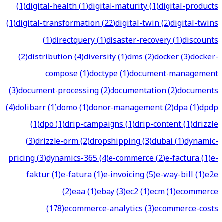
(
1
)
digital-health
(
1
)
digital-maturity
(
1
)
digital-products
(
1
)
digital-transformation
(
22
)
digital-twin
(
2
)
digital-twins
(
1
)
directquery
(
1
)
disaster-recovery
(
1
)
discounts
(
2
)
distribution
(
4
)
diversity
(
1
)
dms
(
2
)
docker
(
3
)
docker-
compose
(
1
)
doctype
(
1
)
document-management
(
3
)
document-processing
(
2
)
documentation
(
2
)
documents
(
4
)
dolibarr
(
1
)
domo
(
1
)
donor-management
(
2
)
dpa
(
1
)
dpdp
(
1
)
dpo
(
1
)
drip-campaigns
(
1
)
drip-content
(
1
)
drizzle
(
3
)
drizzle-orm
(
2
)
dropshipping
(
3
)
dubai
(
1
)
dynamic-
pricing
(
3
)
dynamics-365
(
4
)
e-commerce
(
2
)
e-factura
(
1
)
e-
faktur
(
1
)
e-fatura
(
1
)
e-invoicing
(
5
)
e-way-bill
(
1
)
e2e
(
2
)
eaa
(
1
)
ebay
(
3
)
ec2
(
1
)
ecm
(
1
)
ecommerce
(
178
)
ecommerce-analytics
(
3
)
ecommerce-costs