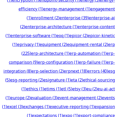
(
1
)
encryption
(
1
)
endpoint-security
(
1
)
energy
(
3
)
energy-
efficiency
(
1
)
energy-management
(
1
)
engagement
(
1
)
enrollment
(
2
)
enterprise
(
39
)
enterprise-ai
(
2
)
enterprise-architecture
(
1
)
enterprise-content
(
1
)
enterprise-software
(
1
)
eoq
(
1
)
epicor
(
2
)
epicor-kinetic
(
1
)
eprivacy
(
1
)
equipment
(
2
)
equipment-rental
(
2
)
erp
(
225
)
erp-architecture
(
1
)
erp-automation
(
1
)
erp-
comparison
(
9
)
erp-configuration
(
1
)
erp-failure
(
1
)
erp-
integration
(
8
)
erp-selection
(
2
)
erpnext
(
18
)
errors
(
40
)
esg
(
5
)
esg-reporting
(
2
)
esignature
(
1
)
eta
(
2
)
ethical-sourcing
(
1
)
ethics
(
1
)
etims
(
1
)
etl
(
5
)
etsy
(
3
)
eu
(
2
)
eu-ai-act
(
1
)
europe
(
2
)
evaluation
(
3
)
event-management
(
2
)
events
(
1
)
excel
(
3
)
exchanges
(
1
)
executive-reporting
(
1
)
expansion
(
1
)
expectations
(
1
)
expo
(
1
)
export-compliance