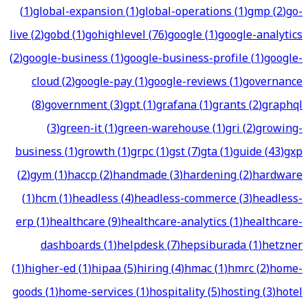
(
1
)
global-expansion
(
1
)
global-operations
(
1
)
gmp
(
2
)
go-
live
(
2
)
gobd
(
1
)
gohighlevel
(
76
)
google
(
1
)
google-analytics
(
2
)
google-business
(
1
)
google-business-profile
(
1
)
google-
cloud
(
2
)
google-pay
(
1
)
google-reviews
(
1
)
governance
(
8
)
government
(
3
)
gpt
(
1
)
grafana
(
1
)
grants
(
2
)
graphql
(
3
)
green-it
(
1
)
green-warehouse
(
1
)
gri
(
2
)
growing-
business
(
1
)
growth
(
1
)
grpc
(
1
)
gst
(
7
)
gta
(
1
)
guide
(
43
)
gxp
(
2
)
gym
(
1
)
haccp
(
2
)
handmade
(
3
)
hardening
(
2
)
hardware
(
1
)
hcm
(
1
)
headless
(
4
)
headless-commerce
(
3
)
headless-
erp
(
1
)
healthcare
(
9
)
healthcare-analytics
(
1
)
healthcare-
dashboards
(
1
)
helpdesk
(
7
)
hepsiburada
(
1
)
hetzner
(
1
)
higher-ed
(
1
)
hipaa
(
5
)
hiring
(
4
)
hmac
(
1
)
hmrc
(
2
)
home-
goods
(
1
)
home-services
(
1
)
hospitality
(
5
)
hosting
(
3
)
hotel