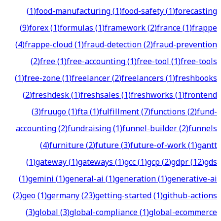
(
1
)
food-manufacturing
(
1
)
food-safety
(
1
)
forecasting
(
9
)
forex
(
1
)
formulas
(
1
)
framework
(
2
)
france
(
1
)
frappe
(
4
)
frappe-cloud
(
1
)
fraud-detection
(
2
)
fraud-prevention
(
2
)
free
(
1
)
free-accounting
(
1
)
free-tool
(
1
)
free-tools
(
1
)
free-zone
(
1
)
freelancer
(
2
)
freelancers
(
1
)
freshbooks
(
2
)
freshdesk
(
1
)
freshsales
(
1
)
freshworks
(
1
)
frontend
(
3
)
fruugo
(
1
)
fta
(
1
)
fulfillment
(
7
)
functions
(
2
)
fund-
accounting
(
2
)
fundraising
(
1
)
funnel-builder
(
2
)
funnels
(
4
)
furniture
(
2
)
future
(
3
)
future-of-work
(
1
)
gantt
(
1
)
gateway
(
1
)
gateways
(
1
)
gcc
(
1
)
gcp
(
2
)
gdpr
(
12
)
gds
(
1
)
gemini
(
1
)
general-ai
(
1
)
generation
(
1
)
generative-ai
(
2
)
geo
(
1
)
germany
(
23
)
getting-started
(
1
)
github-actions
(
3
)
global
(
3
)
global-compliance
(
1
)
global-ecommerce