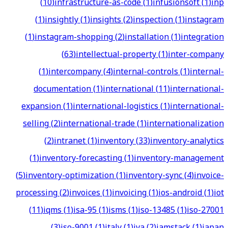
(
10
)
infrastructure-as-code
(
1
)
infusionsoft
(
1
)
inp
(
1
)
insightly
(
1
)
insights
(
2
)
inspection
(
1
)
instagram
(
1
)
instagram-shopping
(
2
)
installation
(
1
)
integration
(
63
)
intellectual-property
(
1
)
inter-company
(
1
)
intercompany
(
4
)
internal-controls
(
1
)
internal-
documentation
(
1
)
international
(
11
)
international-
expansion
(
1
)
international-logistics
(
1
)
international-
selling
(
2
)
international-trade
(
1
)
internationalization
(
2
)
intranet
(
1
)
inventory
(
33
)
inventory-analytics
(
1
)
inventory-forecasting
(
1
)
inventory-management
(
5
)
inventory-optimization
(
1
)
inventory-sync
(
4
)
invoice-
processing
(
2
)
invoices
(
1
)
invoicing
(
1
)
ios-android
(
1
)
iot
(
11
)
iqms
(
1
)
isa-95
(
1
)
isms
(
1
)
iso-13485
(
1
)
iso-27001
(
3
)
iso-9001
(
1
)
italy
(
1
)
iva
(
2
)
jamstack
(
1
)
japan