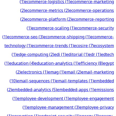
(
1
)
ecommerce-logistics
(
1
)
ecommerce-marketing
(
2
)
ecommerce-metrics
(
2
)
ecommerce-operations
(
2
)
ecommerce-platform
(
2
)
ecommerce-reporting
(
1
)
ecommerce-scaling
(
1
)
ecommerce-security
(
1
)
ecommerce-seo
(
3
)
ecommerce-shipping
(
1
)
ecommerce-
technology
(
1
)
ecommerce-trends
(
1
)
ecosire
(
7
)
ecosystem
(
1
)
edge-computing
(
2
)
edi
(
1
)
editorial
(
1
)
edr
(
1
)
edtech
(
1
)
education
(
4
)
education-analytics
(
1
)
efficiency
(
8
)
egypt
(
2
)
electronics
(
1
)
emag
(
1
)
email
(
2
)
email-marketing
(
10
)
email-sequences
(
1
)
email-templates
(
1
)
embedded
(
2
)
embedded-analytics
(
5
)
embedded-apps
(
1
)
emissions
(
1
)
employee-development
(
1
)
employee-engagement
(
1
)
employee-management
(
3
)
employee-privacy