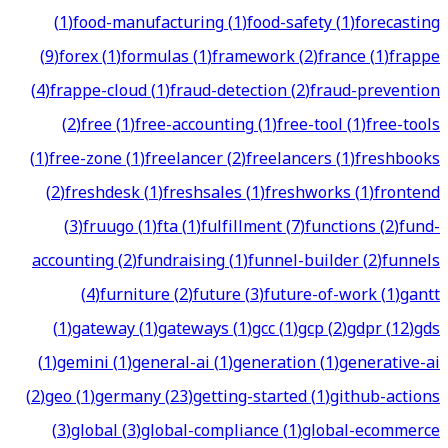
(
1
)
food-manufacturing
(
1
)
food-safety
(
1
)
forecasting
(
9
)
forex
(
1
)
formulas
(
1
)
framework
(
2
)
france
(
1
)
frappe
(
4
)
frappe-cloud
(
1
)
fraud-detection
(
2
)
fraud-prevention
(
2
)
free
(
1
)
free-accounting
(
1
)
free-tool
(
1
)
free-tools
(
1
)
free-zone
(
1
)
freelancer
(
2
)
freelancers
(
1
)
freshbooks
(
2
)
freshdesk
(
1
)
freshsales
(
1
)
freshworks
(
1
)
frontend
(
3
)
fruugo
(
1
)
fta
(
1
)
fulfillment
(
7
)
functions
(
2
)
fund-
accounting
(
2
)
fundraising
(
1
)
funnel-builder
(
2
)
funnels
(
4
)
furniture
(
2
)
future
(
3
)
future-of-work
(
1
)
gantt
(
1
)
gateway
(
1
)
gateways
(
1
)
gcc
(
1
)
gcp
(
2
)
gdpr
(
12
)
gds
(
1
)
gemini
(
1
)
general-ai
(
1
)
generation
(
1
)
generative-ai
(
2
)
geo
(
1
)
germany
(
23
)
getting-started
(
1
)
github-actions
(
3
)
global
(
3
)
global-compliance
(
1
)
global-ecommerce