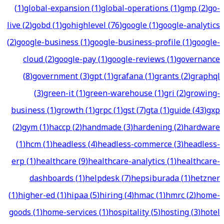
(
1
)
global-expansion
(
1
)
global-operations
(
1
)
gmp
(
2
)
go-
live
(
2
)
gobd
(
1
)
gohighlevel
(
76
)
google
(
1
)
google-analytics
(
2
)
google-business
(
1
)
google-business-profile
(
1
)
google-
cloud
(
2
)
google-pay
(
1
)
google-reviews
(
1
)
governance
(
8
)
government
(
3
)
gpt
(
1
)
grafana
(
1
)
grants
(
2
)
graphql
(
3
)
green-it
(
1
)
green-warehouse
(
1
)
gri
(
2
)
growing-
business
(
1
)
growth
(
1
)
grpc
(
1
)
gst
(
7
)
gta
(
1
)
guide
(
43
)
gxp
(
2
)
gym
(
1
)
haccp
(
2
)
handmade
(
3
)
hardening
(
2
)
hardware
(
1
)
hcm
(
1
)
headless
(
4
)
headless-commerce
(
3
)
headless-
erp
(
1
)
healthcare
(
9
)
healthcare-analytics
(
1
)
healthcare-
dashboards
(
1
)
helpdesk
(
7
)
hepsiburada
(
1
)
hetzner
(
1
)
higher-ed
(
1
)
hipaa
(
5
)
hiring
(
4
)
hmac
(
1
)
hmrc
(
2
)
home-
goods
(
1
)
home-services
(
1
)
hospitality
(
5
)
hosting
(
3
)
hotel