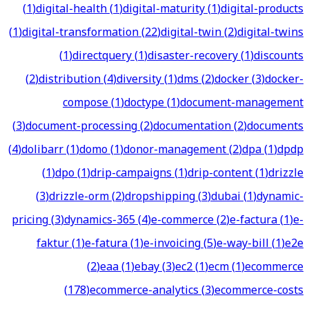
(
1
)
digital-health
(
1
)
digital-maturity
(
1
)
digital-products
(
1
)
digital-transformation
(
22
)
digital-twin
(
2
)
digital-twins
(
1
)
directquery
(
1
)
disaster-recovery
(
1
)
discounts
(
2
)
distribution
(
4
)
diversity
(
1
)
dms
(
2
)
docker
(
3
)
docker-
compose
(
1
)
doctype
(
1
)
document-management
(
3
)
document-processing
(
2
)
documentation
(
2
)
documents
(
4
)
dolibarr
(
1
)
domo
(
1
)
donor-management
(
2
)
dpa
(
1
)
dpdp
(
1
)
dpo
(
1
)
drip-campaigns
(
1
)
drip-content
(
1
)
drizzle
(
3
)
drizzle-orm
(
2
)
dropshipping
(
3
)
dubai
(
1
)
dynamic-
pricing
(
3
)
dynamics-365
(
4
)
e-commerce
(
2
)
e-factura
(
1
)
e-
faktur
(
1
)
e-fatura
(
1
)
e-invoicing
(
5
)
e-way-bill
(
1
)
e2e
(
2
)
eaa
(
1
)
ebay
(
3
)
ec2
(
1
)
ecm
(
1
)
ecommerce
(
178
)
ecommerce-analytics
(
3
)
ecommerce-costs