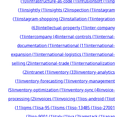
(
10
)
infrastructure-as-code
(
1
)
infusionsoft
(
1
)
inp
(
1
)
insightly
(
1
)
insights
(
2
)
inspection
(
1
)
instagram
(
1
)
instagram-shopping
(
2
)
installation
(
1
)
integration
(
63
)
intellectual-property
(
1
)
inter-company
(
1
)
intercompany
(
4
)
internal-controls
(
1
)
internal-
documentation
(
1
)
international
(
11
)
international-
expansion
(
1
)
international-logistics
(
1
)
international-
selling
(
2
)
international-trade
(
1
)
internationalization
(
2
)
intranet
(
1
)
inventory
(
33
)
inventory-analytics
(
1
)
inventory-forecasting
(
1
)
inventory-management
(
5
)
inventory-optimization
(
1
)
inventory-sync
(
4
)
invoice-
processing
(
2
)
invoices
(
1
)
invoicing
(
1
)
ios-android
(
1
)
iot
(
11
)
iqms
(
1
)
isa-95
(
1
)
isms
(
1
)
iso-13485
(
1
)
iso-27001
(
3
)
iso-9001
(
1
)
italy
(
1
)
iva
(
2
)
jamstack
(
1
)
japan