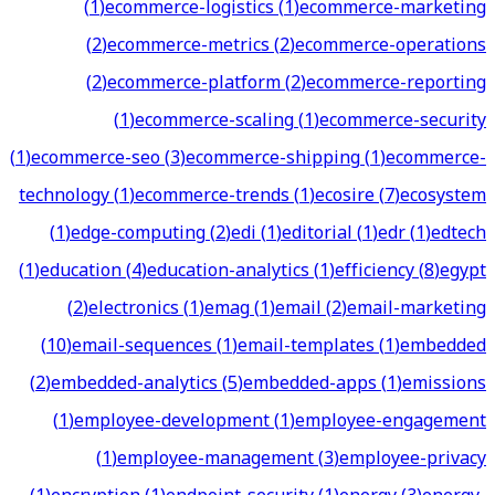
(
1
)
ecommerce-logistics
(
1
)
ecommerce-marketing
(
2
)
ecommerce-metrics
(
2
)
ecommerce-operations
(
2
)
ecommerce-platform
(
2
)
ecommerce-reporting
(
1
)
ecommerce-scaling
(
1
)
ecommerce-security
(
1
)
ecommerce-seo
(
3
)
ecommerce-shipping
(
1
)
ecommerce-
technology
(
1
)
ecommerce-trends
(
1
)
ecosire
(
7
)
ecosystem
(
1
)
edge-computing
(
2
)
edi
(
1
)
editorial
(
1
)
edr
(
1
)
edtech
(
1
)
education
(
4
)
education-analytics
(
1
)
efficiency
(
8
)
egypt
(
2
)
electronics
(
1
)
emag
(
1
)
email
(
2
)
email-marketing
(
10
)
email-sequences
(
1
)
email-templates
(
1
)
embedded
(
2
)
embedded-analytics
(
5
)
embedded-apps
(
1
)
emissions
(
1
)
employee-development
(
1
)
employee-engagement
(
1
)
employee-management
(
3
)
employee-privacy