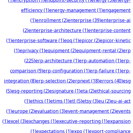
(
1
)
encryption
(
1
)
endpoint-security
(
1
)
energy
(
3
)
energy-
efficiency
(
1
)
energy-management
(
1
)
engagement
(
1
)
enrollment
(
2
)
enterprise
(
39
)
enterprise-ai
(
2
)
enterprise-architecture
(
1
)
enterprise-content
(
1
)
enterprise-software
(
1
)
eoq
(
1
)
epicor
(
2
)
epicor-kinetic
(
1
)
eprivacy
(
1
)
equipment
(
2
)
equipment-rental
(
2
)
erp
(
225
)
erp-architecture
(
1
)
erp-automation
(
1
)
erp-
comparison
(
9
)
erp-configuration
(
1
)
erp-failure
(
1
)
erp-
integration
(
8
)
erp-selection
(
2
)
erpnext
(
18
)
errors
(
40
)
esg
(
5
)
esg-reporting
(
2
)
esignature
(
1
)
eta
(
2
)
ethical-sourcing
(
1
)
ethics
(
1
)
etims
(
1
)
etl
(
5
)
etsy
(
3
)
eu
(
2
)
eu-ai-act
(
1
)
europe
(
2
)
evaluation
(
3
)
event-management
(
2
)
events
(
1
)
excel
(
3
)
exchanges
(
1
)
executive-reporting
(
1
)
expansion
(
1
)
expectations
(
1
)
expo
(
1
)
export-compliance