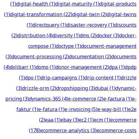
(
1
)
digital-health
(
1
)
digital-maturity
(
1
)
digital-products
(
1
)
digital-transformation
(
22
)
digital-twin
(
2
)
digital-twins
(
1
)
directquery
(
1
)
disaster-recovery
(
1
)
discounts
(
2
)
distribution
(
4
)
diversity
(
1
)
dms
(
2
)
docker
(
3
)
docker-
compose
(
1
)
doctype
(
1
)
document-management
(
3
)
document-processing
(
2
)
documentation
(
2
)
documents
(
4
)
dolibarr
(
1
)
domo
(
1
)
donor-management
(
2
)
dpa
(
1
)
dpdp
(
1
)
dpo
(
1
)
drip-campaigns
(
1
)
drip-content
(
1
)
drizzle
(
3
)
drizzle-orm
(
2
)
dropshipping
(
3
)
dubai
(
1
)
dynamic-
pricing
(
3
)
dynamics-365
(
4
)
e-commerce
(
2
)
e-factura
(
1
)
e-
faktur
(
1
)
e-fatura
(
1
)
e-invoicing
(
5
)
e-way-bill
(
1
)
e2e
(
2
)
eaa
(
1
)
ebay
(
3
)
ec2
(
1
)
ecm
(
1
)
ecommerce
(
178
)
ecommerce-analytics
(
3
)
ecommerce-costs