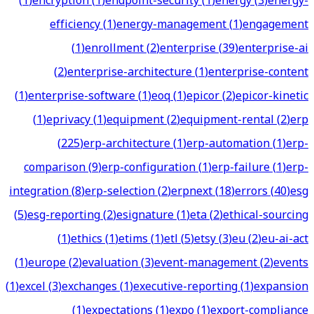
(
1
)
encryption
(
1
)
endpoint-security
(
1
)
energy
(
3
)
energy-
efficiency
(
1
)
energy-management
(
1
)
engagement
(
1
)
enrollment
(
2
)
enterprise
(
39
)
enterprise-ai
(
2
)
enterprise-architecture
(
1
)
enterprise-content
(
1
)
enterprise-software
(
1
)
eoq
(
1
)
epicor
(
2
)
epicor-kinetic
(
1
)
eprivacy
(
1
)
equipment
(
2
)
equipment-rental
(
2
)
erp
(
225
)
erp-architecture
(
1
)
erp-automation
(
1
)
erp-
comparison
(
9
)
erp-configuration
(
1
)
erp-failure
(
1
)
erp-
integration
(
8
)
erp-selection
(
2
)
erpnext
(
18
)
errors
(
40
)
esg
(
5
)
esg-reporting
(
2
)
esignature
(
1
)
eta
(
2
)
ethical-sourcing
(
1
)
ethics
(
1
)
etims
(
1
)
etl
(
5
)
etsy
(
3
)
eu
(
2
)
eu-ai-act
(
1
)
europe
(
2
)
evaluation
(
3
)
event-management
(
2
)
events
(
1
)
excel
(
3
)
exchanges
(
1
)
executive-reporting
(
1
)
expansion
(
1
)
expectations
(
1
)
expo
(
1
)
export-compliance