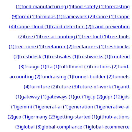
(
1
)
food-manufacturing
(
1
)
food-safety
(
1
)
forecasting
(
9
)
forex
(
1
)
formulas
(
1
)
framework
(
2
)
france
(
1
)
frappe
(
4
)
frappe-cloud
(
1
)
fraud-detection
(
2
)
fraud-prevention
(
2
)
free
(
1
)
free-accounting
(
1
)
free-tool
(
1
)
free-tools
(
1
)
free-zone
(
1
)
freelancer
(
2
)
freelancers
(
1
)
freshbooks
(
2
)
freshdesk
(
1
)
freshsales
(
1
)
freshworks
(
1
)
frontend
(
3
)
fruugo
(
1
)
fta
(
1
)
fulfillment
(
7
)
functions
(
2
)
fund-
accounting
(
2
)
fundraising
(
1
)
funnel-builder
(
2
)
funnels
(
4
)
furniture
(
2
)
future
(
3
)
future-of-work
(
1
)
gantt
(
1
)
gateway
(
1
)
gateways
(
1
)
gcc
(
1
)
gcp
(
2
)
gdpr
(
12
)
gds
(
1
)
gemini
(
1
)
general-ai
(
1
)
generation
(
1
)
generative-ai
(
2
)
geo
(
1
)
germany
(
23
)
getting-started
(
1
)
github-actions
(
3
)
global
(
3
)
global-compliance
(
1
)
global-ecommerce