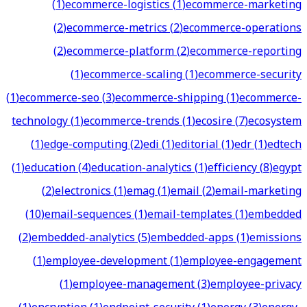
(
1
)
ecommerce-logistics
(
1
)
ecommerce-marketing
(
2
)
ecommerce-metrics
(
2
)
ecommerce-operations
(
2
)
ecommerce-platform
(
2
)
ecommerce-reporting
(
1
)
ecommerce-scaling
(
1
)
ecommerce-security
(
1
)
ecommerce-seo
(
3
)
ecommerce-shipping
(
1
)
ecommerce-
technology
(
1
)
ecommerce-trends
(
1
)
ecosire
(
7
)
ecosystem
(
1
)
edge-computing
(
2
)
edi
(
1
)
editorial
(
1
)
edr
(
1
)
edtech
(
1
)
education
(
4
)
education-analytics
(
1
)
efficiency
(
8
)
egypt
(
2
)
electronics
(
1
)
emag
(
1
)
email
(
2
)
email-marketing
(
10
)
email-sequences
(
1
)
email-templates
(
1
)
embedded
(
2
)
embedded-analytics
(
5
)
embedded-apps
(
1
)
emissions
(
1
)
employee-development
(
1
)
employee-engagement
(
1
)
employee-management
(
3
)
employee-privacy