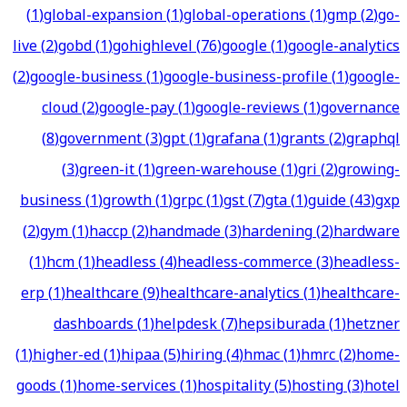
(
1
)
global-expansion
(
1
)
global-operations
(
1
)
gmp
(
2
)
go-
live
(
2
)
gobd
(
1
)
gohighlevel
(
76
)
google
(
1
)
google-analytics
(
2
)
google-business
(
1
)
google-business-profile
(
1
)
google-
cloud
(
2
)
google-pay
(
1
)
google-reviews
(
1
)
governance
(
8
)
government
(
3
)
gpt
(
1
)
grafana
(
1
)
grants
(
2
)
graphql
(
3
)
green-it
(
1
)
green-warehouse
(
1
)
gri
(
2
)
growing-
business
(
1
)
growth
(
1
)
grpc
(
1
)
gst
(
7
)
gta
(
1
)
guide
(
43
)
gxp
(
2
)
gym
(
1
)
haccp
(
2
)
handmade
(
3
)
hardening
(
2
)
hardware
(
1
)
hcm
(
1
)
headless
(
4
)
headless-commerce
(
3
)
headless-
erp
(
1
)
healthcare
(
9
)
healthcare-analytics
(
1
)
healthcare-
dashboards
(
1
)
helpdesk
(
7
)
hepsiburada
(
1
)
hetzner
(
1
)
higher-ed
(
1
)
hipaa
(
5
)
hiring
(
4
)
hmac
(
1
)
hmrc
(
2
)
home-
goods
(
1
)
home-services
(
1
)
hospitality
(
5
)
hosting
(
3
)
hotel