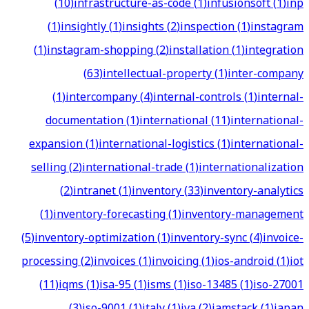
(
10
)
infrastructure-as-code
(
1
)
infusionsoft
(
1
)
inp
(
1
)
insightly
(
1
)
insights
(
2
)
inspection
(
1
)
instagram
(
1
)
instagram-shopping
(
2
)
installation
(
1
)
integration
(
63
)
intellectual-property
(
1
)
inter-company
(
1
)
intercompany
(
4
)
internal-controls
(
1
)
internal-
documentation
(
1
)
international
(
11
)
international-
expansion
(
1
)
international-logistics
(
1
)
international-
selling
(
2
)
international-trade
(
1
)
internationalization
(
2
)
intranet
(
1
)
inventory
(
33
)
inventory-analytics
(
1
)
inventory-forecasting
(
1
)
inventory-management
(
5
)
inventory-optimization
(
1
)
inventory-sync
(
4
)
invoice-
processing
(
2
)
invoices
(
1
)
invoicing
(
1
)
ios-android
(
1
)
iot
(
11
)
iqms
(
1
)
isa-95
(
1
)
isms
(
1
)
iso-13485
(
1
)
iso-27001
(
3
)
iso-9001
(
1
)
italy
(
1
)
iva
(
2
)
jamstack
(
1
)
japan