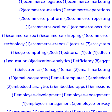
(
1
)
ecommerce-logistics
(
1
)
ecommerce-marketing
(
2
)
ecommerce-metrics
(
2
)
ecommerce-operations
(
2
)
ecommerce-platform
(
2
)
ecommerce-reporting
(
1
)
ecommerce-scaling
(
1
)
ecommerce-security
(
1
)
ecommerce-seo
(
3
)
ecommerce-shipping
(
1
)
ecommerce-
technology
(
1
)
ecommerce-trends
(
1
)
ecosire
(
7
)
ecosystem
(
1
)
edge-computing
(
2
)
edi
(
1
)
editorial
(
1
)
edr
(
1
)
edtech
(
1
)
education
(
4
)
education-analytics
(
1
)
efficiency
(
8
)
egypt
(
2
)
electronics
(
1
)
emag
(
1
)
email
(
2
)
email-marketing
(
10
)
email-sequences
(
1
)
email-templates
(
1
)
embedded
(
2
)
embedded-analytics
(
5
)
embedded-apps
(
1
)
emissions
(
1
)
employee-development
(
1
)
employee-engagement
(
1
)
employee-management
(
3
)
employee-privacy