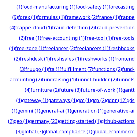
(
1
)
food-manufacturing
(
1
)
food-safety
(
1
)
forecasting
(
9
)
forex
(
1
)
formulas
(
1
)
framework
(
2
)
france
(
1
)
frappe
(
4
)
frappe-cloud
(
1
)
fraud-detection
(
2
)
fraud-prevention
(
2
)
free
(
1
)
free-accounting
(
1
)
free-tool
(
1
)
free-tools
(
1
)
free-zone
(
1
)
freelancer
(
2
)
freelancers
(
1
)
freshbooks
(
2
)
freshdesk
(
1
)
freshsales
(
1
)
freshworks
(
1
)
frontend
(
3
)
fruugo
(
1
)
fta
(
1
)
fulfillment
(
7
)
functions
(
2
)
fund-
accounting
(
2
)
fundraising
(
1
)
funnel-builder
(
2
)
funnels
(
4
)
furniture
(
2
)
future
(
3
)
future-of-work
(
1
)
gantt
(
1
)
gateway
(
1
)
gateways
(
1
)
gcc
(
1
)
gcp
(
2
)
gdpr
(
12
)
gds
(
1
)
gemini
(
1
)
general-ai
(
1
)
generation
(
1
)
generative-ai
(
2
)
geo
(
1
)
germany
(
23
)
getting-started
(
1
)
github-actions
(
3
)
global
(
3
)
global-compliance
(
1
)
global-ecommerce