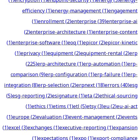
(
1
)
encryption
(
1
)
endpoint-security
(
1
)
energy
(
3
)
energy-
efficiency
(
1
)
energy-management
(
1
)
engagement
(
1
)
enrollment
(
2
)
enterprise
(
39
)
enterprise-ai
(
2
)
enterprise-architecture
(
1
)
enterprise-content
(
1
)
enterprise-software
(
1
)
eoq
(
1
)
epicor
(
2
)
epicor-kinetic
(
1
)
eprivacy
(
1
)
equipment
(
2
)
equipment-rental
(
2
)
erp
(
225
)
erp-architecture
(
1
)
erp-automation
(
1
)
erp-
comparison
(
9
)
erp-configuration
(
1
)
erp-failure
(
1
)
erp-
integration
(
8
)
erp-selection
(
2
)
erpnext
(
18
)
errors
(
40
)
esg
(
5
)
esg-reporting
(
2
)
esignature
(
1
)
eta
(
2
)
ethical-sourcing
(
1
)
ethics
(
1
)
etims
(
1
)
etl
(
5
)
etsy
(
3
)
eu
(
2
)
eu-ai-act
(
1
)
europe
(
2
)
evaluation
(
3
)
event-management
(
2
)
events
(
1
)
excel
(
3
)
exchanges
(
1
)
executive-reporting
(
1
)
expansion
(
1
)
expectations
(
1
)
expo
(
1
)
export-compliance