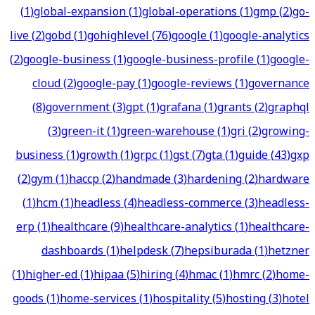
(
1
)
global-expansion
(
1
)
global-operations
(
1
)
gmp
(
2
)
go-
live
(
2
)
gobd
(
1
)
gohighlevel
(
76
)
google
(
1
)
google-analytics
(
2
)
google-business
(
1
)
google-business-profile
(
1
)
google-
cloud
(
2
)
google-pay
(
1
)
google-reviews
(
1
)
governance
(
8
)
government
(
3
)
gpt
(
1
)
grafana
(
1
)
grants
(
2
)
graphql
(
3
)
green-it
(
1
)
green-warehouse
(
1
)
gri
(
2
)
growing-
business
(
1
)
growth
(
1
)
grpc
(
1
)
gst
(
7
)
gta
(
1
)
guide
(
43
)
gxp
(
2
)
gym
(
1
)
haccp
(
2
)
handmade
(
3
)
hardening
(
2
)
hardware
(
1
)
hcm
(
1
)
headless
(
4
)
headless-commerce
(
3
)
headless-
erp
(
1
)
healthcare
(
9
)
healthcare-analytics
(
1
)
healthcare-
dashboards
(
1
)
helpdesk
(
7
)
hepsiburada
(
1
)
hetzner
(
1
)
higher-ed
(
1
)
hipaa
(
5
)
hiring
(
4
)
hmac
(
1
)
hmrc
(
2
)
home-
goods
(
1
)
home-services
(
1
)
hospitality
(
5
)
hosting
(
3
)
hotel