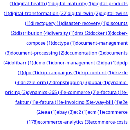
(
1
)
digital-health
(
1
)
digital-maturity
(
1
)
digital-products
(
1
)
digital-transformation
(
22
)
digital-twin
(
2
)
digital-twins
(
1
)
directquery
(
1
)
disaster-recovery
(
1
)
discounts
(
2
)
distribution
(
4
)
diversity
(
1
)
dms
(
2
)
docker
(
3
)
docker-
compose
(
1
)
doctype
(
1
)
document-management
(
3
)
document-processing
(
2
)
documentation
(
2
)
documents
(
4
)
dolibarr
(
1
)
domo
(
1
)
donor-management
(
2
)
dpa
(
1
)
dpdp
(
1
)
dpo
(
1
)
drip-campaigns
(
1
)
drip-content
(
1
)
drizzle
(
3
)
drizzle-orm
(
2
)
dropshipping
(
3
)
dubai
(
1
)
dynamic-
pricing
(
3
)
dynamics-365
(
4
)
e-commerce
(
2
)
e-factura
(
1
)
e-
faktur
(
1
)
e-fatura
(
1
)
e-invoicing
(
5
)
e-way-bill
(
1
)
e2e
(
2
)
eaa
(
1
)
ebay
(
3
)
ec2
(
1
)
ecm
(
1
)
ecommerce
(
178
)
ecommerce-analytics
(
3
)
ecommerce-costs