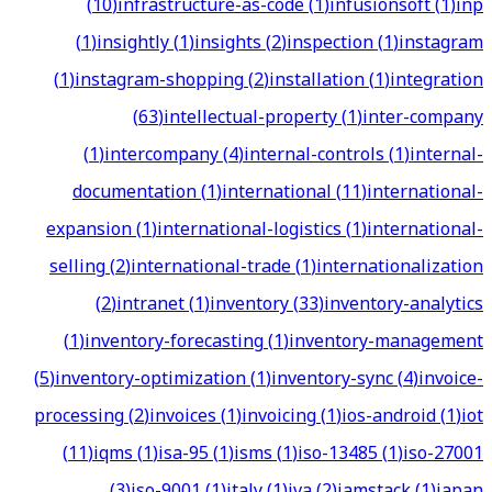
(
10
)
infrastructure-as-code
(
1
)
infusionsoft
(
1
)
inp
(
1
)
insightly
(
1
)
insights
(
2
)
inspection
(
1
)
instagram
(
1
)
instagram-shopping
(
2
)
installation
(
1
)
integration
(
63
)
intellectual-property
(
1
)
inter-company
(
1
)
intercompany
(
4
)
internal-controls
(
1
)
internal-
documentation
(
1
)
international
(
11
)
international-
expansion
(
1
)
international-logistics
(
1
)
international-
selling
(
2
)
international-trade
(
1
)
internationalization
(
2
)
intranet
(
1
)
inventory
(
33
)
inventory-analytics
(
1
)
inventory-forecasting
(
1
)
inventory-management
(
5
)
inventory-optimization
(
1
)
inventory-sync
(
4
)
invoice-
processing
(
2
)
invoices
(
1
)
invoicing
(
1
)
ios-android
(
1
)
iot
(
11
)
iqms
(
1
)
isa-95
(
1
)
isms
(
1
)
iso-13485
(
1
)
iso-27001
(
3
)
iso-9001
(
1
)
italy
(
1
)
iva
(
2
)
jamstack
(
1
)
japan