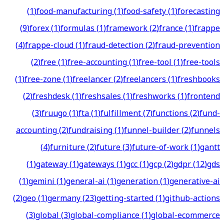
(
1
)
food-manufacturing
(
1
)
food-safety
(
1
)
forecasting
(
9
)
forex
(
1
)
formulas
(
1
)
framework
(
2
)
france
(
1
)
frappe
(
4
)
frappe-cloud
(
1
)
fraud-detection
(
2
)
fraud-prevention
(
2
)
free
(
1
)
free-accounting
(
1
)
free-tool
(
1
)
free-tools
(
1
)
free-zone
(
1
)
freelancer
(
2
)
freelancers
(
1
)
freshbooks
(
2
)
freshdesk
(
1
)
freshsales
(
1
)
freshworks
(
1
)
frontend
(
3
)
fruugo
(
1
)
fta
(
1
)
fulfillment
(
7
)
functions
(
2
)
fund-
accounting
(
2
)
fundraising
(
1
)
funnel-builder
(
2
)
funnels
(
4
)
furniture
(
2
)
future
(
3
)
future-of-work
(
1
)
gantt
(
1
)
gateway
(
1
)
gateways
(
1
)
gcc
(
1
)
gcp
(
2
)
gdpr
(
12
)
gds
(
1
)
gemini
(
1
)
general-ai
(
1
)
generation
(
1
)
generative-ai
(
2
)
geo
(
1
)
germany
(
23
)
getting-started
(
1
)
github-actions
(
3
)
global
(
3
)
global-compliance
(
1
)
global-ecommerce