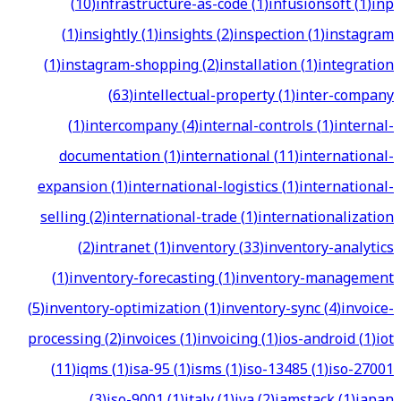
(
10
)
infrastructure-as-code
(
1
)
infusionsoft
(
1
)
inp
(
1
)
insightly
(
1
)
insights
(
2
)
inspection
(
1
)
instagram
(
1
)
instagram-shopping
(
2
)
installation
(
1
)
integration
(
63
)
intellectual-property
(
1
)
inter-company
(
1
)
intercompany
(
4
)
internal-controls
(
1
)
internal-
documentation
(
1
)
international
(
11
)
international-
expansion
(
1
)
international-logistics
(
1
)
international-
selling
(
2
)
international-trade
(
1
)
internationalization
(
2
)
intranet
(
1
)
inventory
(
33
)
inventory-analytics
(
1
)
inventory-forecasting
(
1
)
inventory-management
(
5
)
inventory-optimization
(
1
)
inventory-sync
(
4
)
invoice-
processing
(
2
)
invoices
(
1
)
invoicing
(
1
)
ios-android
(
1
)
iot
(
11
)
iqms
(
1
)
isa-95
(
1
)
isms
(
1
)
iso-13485
(
1
)
iso-27001
(
3
)
iso-9001
(
1
)
italy
(
1
)
iva
(
2
)
jamstack
(
1
)
japan