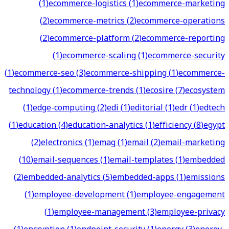
(
1
)
ecommerce-logistics
(
1
)
ecommerce-marketing
(
2
)
ecommerce-metrics
(
2
)
ecommerce-operations
(
2
)
ecommerce-platform
(
2
)
ecommerce-reporting
(
1
)
ecommerce-scaling
(
1
)
ecommerce-security
(
1
)
ecommerce-seo
(
3
)
ecommerce-shipping
(
1
)
ecommerce-
technology
(
1
)
ecommerce-trends
(
1
)
ecosire
(
7
)
ecosystem
(
1
)
edge-computing
(
2
)
edi
(
1
)
editorial
(
1
)
edr
(
1
)
edtech
(
1
)
education
(
4
)
education-analytics
(
1
)
efficiency
(
8
)
egypt
(
2
)
electronics
(
1
)
emag
(
1
)
email
(
2
)
email-marketing
(
10
)
email-sequences
(
1
)
email-templates
(
1
)
embedded
(
2
)
embedded-analytics
(
5
)
embedded-apps
(
1
)
emissions
(
1
)
employee-development
(
1
)
employee-engagement
(
1
)
employee-management
(
3
)
employee-privacy