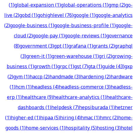
(
1
)
global-expansion
(
1
)
global-operations
(
1
)
gmp
(
2
)
go-
live
(
2
)
gobd
(
1
)
gohighlevel
(
76
)
google
(
1
)
google-analytics
(
2
)
google-business
(
1
)
google-business-profile
(
1
)
google-
cloud
(
2
)
google-pay
(
1
)
google-reviews
(
1
)
governance
(
8
)
government
(
3
)
gpt
(
1
)
grafana
(
1
)
grants
(
2
)
graphql
(
3
)
green-it
(
1
)
green-warehouse
(
1
)
gri
(
2
)
growing-
business
(
1
)
growth
(
1
)
grpc
(
1
)
gst
(
7
)
gta
(
1
)
guide
(
43
)
gxp
(
2
)
gym
(
1
)
haccp
(
2
)
handmade
(
3
)
hardening
(
2
)
hardware
(
1
)
hcm
(
1
)
headless
(
4
)
headless-commerce
(
3
)
headless-
erp
(
1
)
healthcare
(
9
)
healthcare-analytics
(
1
)
healthcare-
dashboards
(
1
)
helpdesk
(
7
)
hepsiburada
(
1
)
hetzner
(
1
)
higher-ed
(
1
)
hipaa
(
5
)
hiring
(
4
)
hmac
(
1
)
hmrc
(
2
)
home-
goods
(
1
)
home-services
(
1
)
hospitality
(
5
)
hosting
(
3
)
hotel