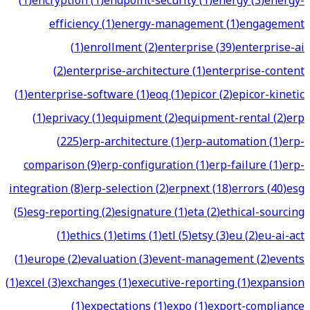
(
1
)
encryption
(
1
)
endpoint-security
(
1
)
energy
(
3
)
energy-
efficiency
(
1
)
energy-management
(
1
)
engagement
(
1
)
enrollment
(
2
)
enterprise
(
39
)
enterprise-ai
(
2
)
enterprise-architecture
(
1
)
enterprise-content
(
1
)
enterprise-software
(
1
)
eoq
(
1
)
epicor
(
2
)
epicor-kinetic
(
1
)
eprivacy
(
1
)
equipment
(
2
)
equipment-rental
(
2
)
erp
(
225
)
erp-architecture
(
1
)
erp-automation
(
1
)
erp-
comparison
(
9
)
erp-configuration
(
1
)
erp-failure
(
1
)
erp-
integration
(
8
)
erp-selection
(
2
)
erpnext
(
18
)
errors
(
40
)
esg
(
5
)
esg-reporting
(
2
)
esignature
(
1
)
eta
(
2
)
ethical-sourcing
(
1
)
ethics
(
1
)
etims
(
1
)
etl
(
5
)
etsy
(
3
)
eu
(
2
)
eu-ai-act
(
1
)
europe
(
2
)
evaluation
(
3
)
event-management
(
2
)
events
(
1
)
excel
(
3
)
exchanges
(
1
)
executive-reporting
(
1
)
expansion
(
1
)
expectations
(
1
)
expo
(
1
)
export-compliance