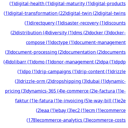
(
1
)
digital-health
(
1
)
digital-maturity
(
1
)
digital-products
(
1
)
digital-transformation
(
22
)
digital-twin
(
2
)
digital-twins
(
1
)
directquery
(
1
)
disaster-recovery
(
1
)
discounts
(
2
)
distribution
(
4
)
diversity
(
1
)
dms
(
2
)
docker
(
3
)
docker-
compose
(
1
)
doctype
(
1
)
document-management
(
3
)
document-processing
(
2
)
documentation
(
2
)
documents
(
4
)
dolibarr
(
1
)
domo
(
1
)
donor-management
(
2
)
dpa
(
1
)
dpdp
(
1
)
dpo
(
1
)
drip-campaigns
(
1
)
drip-content
(
1
)
drizzle
(
3
)
drizzle-orm
(
2
)
dropshipping
(
3
)
dubai
(
1
)
dynamic-
pricing
(
3
)
dynamics-365
(
4
)
e-commerce
(
2
)
e-factura
(
1
)
e-
faktur
(
1
)
e-fatura
(
1
)
e-invoicing
(
5
)
e-way-bill
(
1
)
e2e
(
2
)
eaa
(
1
)
ebay
(
3
)
ec2
(
1
)
ecm
(
1
)
ecommerce
(
178
)
ecommerce-analytics
(
3
)
ecommerce-costs