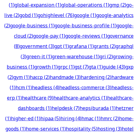
(
1
)
global-expansion
(
1
)
global-operations
(
1
)
gmp
(
2
)
go-
live
(
2
)
gobd
(
1
)
gohighlevel
(
76
)
google
(
1
)
google-analytics
(
2
)
google-business
(
1
)
google-business-profile
(
1
)
google-
cloud
(
2
)
google-pay
(
1
)
google-reviews
(
1
)
governance
(
8
)
government
(
3
)
gpt
(
1
)
grafana
(
1
)
grants
(
2
)
graphql
(
3
)
green-it
(
1
)
green-warehouse
(
1
)
gri
(
2
)
growing-
business
(
1
)
growth
(
1
)
grpc
(
1
)
gst
(
7
)
gta
(
1
)
guide
(
43
)
gxp
(
2
)
gym
(
1
)
haccp
(
2
)
handmade
(
3
)
hardening
(
2
)
hardware
(
1
)
hcm
(
1
)
headless
(
4
)
headless-commerce
(
3
)
headless-
erp
(
1
)
healthcare
(
9
)
healthcare-analytics
(
1
)
healthcare-
dashboards
(
1
)
helpdesk
(
7
)
hepsiburada
(
1
)
hetzner
(
1
)
higher-ed
(
1
)
hipaa
(
5
)
hiring
(
4
)
hmac
(
1
)
hmrc
(
2
)
home-
goods
(
1
)
home-services
(
1
)
hospitality
(
5
)
hosting
(
3
)
hotel