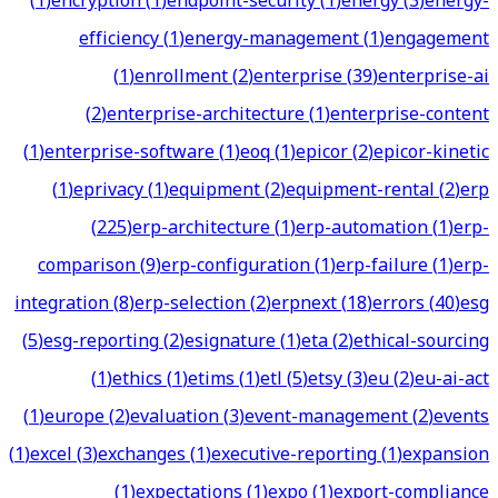
(
1
)
encryption
(
1
)
endpoint-security
(
1
)
energy
(
3
)
energy-
efficiency
(
1
)
energy-management
(
1
)
engagement
(
1
)
enrollment
(
2
)
enterprise
(
39
)
enterprise-ai
(
2
)
enterprise-architecture
(
1
)
enterprise-content
(
1
)
enterprise-software
(
1
)
eoq
(
1
)
epicor
(
2
)
epicor-kinetic
(
1
)
eprivacy
(
1
)
equipment
(
2
)
equipment-rental
(
2
)
erp
(
225
)
erp-architecture
(
1
)
erp-automation
(
1
)
erp-
comparison
(
9
)
erp-configuration
(
1
)
erp-failure
(
1
)
erp-
integration
(
8
)
erp-selection
(
2
)
erpnext
(
18
)
errors
(
40
)
esg
(
5
)
esg-reporting
(
2
)
esignature
(
1
)
eta
(
2
)
ethical-sourcing
(
1
)
ethics
(
1
)
etims
(
1
)
etl
(
5
)
etsy
(
3
)
eu
(
2
)
eu-ai-act
(
1
)
europe
(
2
)
evaluation
(
3
)
event-management
(
2
)
events
(
1
)
excel
(
3
)
exchanges
(
1
)
executive-reporting
(
1
)
expansion
(
1
)
expectations
(
1
)
expo
(
1
)
export-compliance