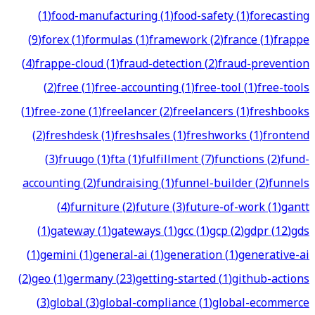
(
1
)
food-manufacturing
(
1
)
food-safety
(
1
)
forecasting
(
9
)
forex
(
1
)
formulas
(
1
)
framework
(
2
)
france
(
1
)
frappe
(
4
)
frappe-cloud
(
1
)
fraud-detection
(
2
)
fraud-prevention
(
2
)
free
(
1
)
free-accounting
(
1
)
free-tool
(
1
)
free-tools
(
1
)
free-zone
(
1
)
freelancer
(
2
)
freelancers
(
1
)
freshbooks
(
2
)
freshdesk
(
1
)
freshsales
(
1
)
freshworks
(
1
)
frontend
(
3
)
fruugo
(
1
)
fta
(
1
)
fulfillment
(
7
)
functions
(
2
)
fund-
accounting
(
2
)
fundraising
(
1
)
funnel-builder
(
2
)
funnels
(
4
)
furniture
(
2
)
future
(
3
)
future-of-work
(
1
)
gantt
(
1
)
gateway
(
1
)
gateways
(
1
)
gcc
(
1
)
gcp
(
2
)
gdpr
(
12
)
gds
(
1
)
gemini
(
1
)
general-ai
(
1
)
generation
(
1
)
generative-ai
(
2
)
geo
(
1
)
germany
(
23
)
getting-started
(
1
)
github-actions
(
3
)
global
(
3
)
global-compliance
(
1
)
global-ecommerce