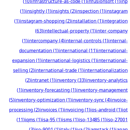
(
10
)
infrastructure-as-code
(
1
)
infusionsoft
(
1
)
inp
(
1
)
insightly
(
1
)
insights
(
2
)
inspection
(
1
)
instagram
(
1
)
instagram-shopping
(
2
)
installation
(
1
)
integration
(
63
)
intellectual-property
(
1
)
inter-company
(
1
)
intercompany
(
4
)
internal-controls
(
1
)
internal-
documentation
(
1
)
international
(
11
)
international-
expansion
(
1
)
international-logistics
(
1
)
international-
selling
(
2
)
international-trade
(
1
)
internationalization
(
2
)
intranet
(
1
)
inventory
(
33
)
inventory-analytics
(
1
)
inventory-forecasting
(
1
)
inventory-management
(
5
)
inventory-optimization
(
1
)
inventory-sync
(
4
)
invoice-
processing
(
2
)
invoices
(
1
)
invoicing
(
1
)
ios-android
(
1
)
iot
(
11
)
iqms
(
1
)
isa-95
(
1
)
isms
(
1
)
iso-13485
(
1
)
iso-27001
(
3
)
iso-9001
(
1
)
italy
(
1
)
iva
(
2
)
jamstack
(
1
)
japan