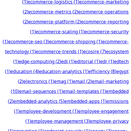
(
1
)
ecommerce-logistics
(
1
)
ecommerce-marketing
(
2
)
ecommerce-metrics
(
2
)
ecommerce-operations
(
2
)
ecommerce-platform
(
2
)
ecommerce-reporting
(
1
)
ecommerce-scaling
(
1
)
ecommerce-security
(
1
)
ecommerce-seo
(
3
)
ecommerce-shipping
(
1
)
ecommerce-
technology
(
1
)
ecommerce-trends
(
1
)
ecosire
(
7
)
ecosystem
(
1
)
edge-computing
(
2
)
edi
(
1
)
editorial
(
1
)
edr
(
1
)
edtech
(
1
)
education
(
4
)
education-analytics
(
1
)
efficiency
(
8
)
egypt
(
2
)
electronics
(
1
)
emag
(
1
)
email
(
2
)
email-marketing
(
10
)
email-sequences
(
1
)
email-templates
(
1
)
embedded
(
2
)
embedded-analytics
(
5
)
embedded-apps
(
1
)
emissions
(
1
)
employee-development
(
1
)
employee-engagement
(
1
)
employee-management
(
3
)
employee-privacy