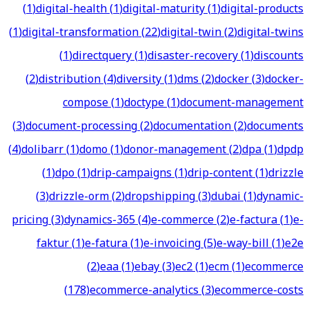
(
1
)
digital-health
(
1
)
digital-maturity
(
1
)
digital-products
(
1
)
digital-transformation
(
22
)
digital-twin
(
2
)
digital-twins
(
1
)
directquery
(
1
)
disaster-recovery
(
1
)
discounts
(
2
)
distribution
(
4
)
diversity
(
1
)
dms
(
2
)
docker
(
3
)
docker-
compose
(
1
)
doctype
(
1
)
document-management
(
3
)
document-processing
(
2
)
documentation
(
2
)
documents
(
4
)
dolibarr
(
1
)
domo
(
1
)
donor-management
(
2
)
dpa
(
1
)
dpdp
(
1
)
dpo
(
1
)
drip-campaigns
(
1
)
drip-content
(
1
)
drizzle
(
3
)
drizzle-orm
(
2
)
dropshipping
(
3
)
dubai
(
1
)
dynamic-
pricing
(
3
)
dynamics-365
(
4
)
e-commerce
(
2
)
e-factura
(
1
)
e-
faktur
(
1
)
e-fatura
(
1
)
e-invoicing
(
5
)
e-way-bill
(
1
)
e2e
(
2
)
eaa
(
1
)
ebay
(
3
)
ec2
(
1
)
ecm
(
1
)
ecommerce
(
178
)
ecommerce-analytics
(
3
)
ecommerce-costs