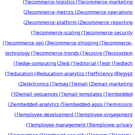
(
1
)
ecommerce-logistics
(
1
)
ecommerce-marketing
(
2
)
ecommerce-metrics
(
2
)
ecommerce-operations
(
2
)
ecommerce-platform
(
2
)
ecommerce-reporting
(
1
)
ecommerce-scaling
(
1
)
ecommerce-security
(
1
)
ecommerce-seo
(
3
)
ecommerce-shipping
(
1
)
ecommerce-
technology
(
1
)
ecommerce-trends
(
1
)
ecosire
(
7
)
ecosystem
(
1
)
edge-computing
(
2
)
edi
(
1
)
editorial
(
1
)
edr
(
1
)
edtech
(
1
)
education
(
4
)
education-analytics
(
1
)
efficiency
(
8
)
egypt
(
2
)
electronics
(
1
)
emag
(
1
)
email
(
2
)
email-marketing
(
10
)
email-sequences
(
1
)
email-templates
(
1
)
embedded
(
2
)
embedded-analytics
(
5
)
embedded-apps
(
1
)
emissions
(
1
)
employee-development
(
1
)
employee-engagement
(
1
)
employee-management
(
3
)
employee-privacy