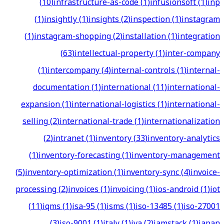
(
10
)
infrastructure-as-code
(
1
)
infusionsoft
(
1
)
inp
(
1
)
insightly
(
1
)
insights
(
2
)
inspection
(
1
)
instagram
(
1
)
instagram-shopping
(
2
)
installation
(
1
)
integration
(
63
)
intellectual-property
(
1
)
inter-company
(
1
)
intercompany
(
4
)
internal-controls
(
1
)
internal-
documentation
(
1
)
international
(
11
)
international-
expansion
(
1
)
international-logistics
(
1
)
international-
selling
(
2
)
international-trade
(
1
)
internationalization
(
2
)
intranet
(
1
)
inventory
(
33
)
inventory-analytics
(
1
)
inventory-forecasting
(
1
)
inventory-management
(
5
)
inventory-optimization
(
1
)
inventory-sync
(
4
)
invoice-
processing
(
2
)
invoices
(
1
)
invoicing
(
1
)
ios-android
(
1
)
iot
(
11
)
iqms
(
1
)
isa-95
(
1
)
isms
(
1
)
iso-13485
(
1
)
iso-27001
(
3
)
iso-9001
(
1
)
italy
(
1
)
iva
(
2
)
jamstack
(
1
)
japan