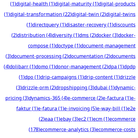
(
1
)
digital-health
(
1
)
digital-maturity
(
1
)
digital-products
(
1
)
digital-transformation
(
22
)
digital-twin
(
2
)
digital-twins
(
1
)
directquery
(
1
)
disaster-recovery
(
1
)
discounts
(
2
)
distribution
(
4
)
diversity
(
1
)
dms
(
2
)
docker
(
3
)
docker-
compose
(
1
)
doctype
(
1
)
document-management
(
3
)
document-processing
(
2
)
documentation
(
2
)
documents
(
4
)
dolibarr
(
1
)
domo
(
1
)
donor-management
(
2
)
dpa
(
1
)
dpdp
(
1
)
dpo
(
1
)
drip-campaigns
(
1
)
drip-content
(
1
)
drizzle
(
3
)
drizzle-orm
(
2
)
dropshipping
(
3
)
dubai
(
1
)
dynamic-
pricing
(
3
)
dynamics-365
(
4
)
e-commerce
(
2
)
e-factura
(
1
)
e-
faktur
(
1
)
e-fatura
(
1
)
e-invoicing
(
5
)
e-way-bill
(
1
)
e2e
(
2
)
eaa
(
1
)
ebay
(
3
)
ec2
(
1
)
ecm
(
1
)
ecommerce
(
178
)
ecommerce-analytics
(
3
)
ecommerce-costs