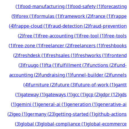
(
1
)
food-manufacturing
(
1
)
food-safety
(
1
)
forecasting
(
9
)
forex
(
1
)
formulas
(
1
)
framework
(
2
)
france
(
1
)
frappe
(
4
)
frappe-cloud
(
1
)
fraud-detection
(
2
)
fraud-prevention
(
2
)
free
(
1
)
free-accounting
(
1
)
free-tool
(
1
)
free-tools
(
1
)
free-zone
(
1
)
freelancer
(
2
)
freelancers
(
1
)
freshbooks
(
2
)
freshdesk
(
1
)
freshsales
(
1
)
freshworks
(
1
)
frontend
(
3
)
fruugo
(
1
)
fta
(
1
)
fulfillment
(
7
)
functions
(
2
)
fund-
accounting
(
2
)
fundraising
(
1
)
funnel-builder
(
2
)
funnels
(
4
)
furniture
(
2
)
future
(
3
)
future-of-work
(
1
)
gantt
(
1
)
gateway
(
1
)
gateways
(
1
)
gcc
(
1
)
gcp
(
2
)
gdpr
(
12
)
gds
(
1
)
gemini
(
1
)
general-ai
(
1
)
generation
(
1
)
generative-ai
(
2
)
geo
(
1
)
germany
(
23
)
getting-started
(
1
)
github-actions
(
3
)
global
(
3
)
global-compliance
(
1
)
global-ecommerce