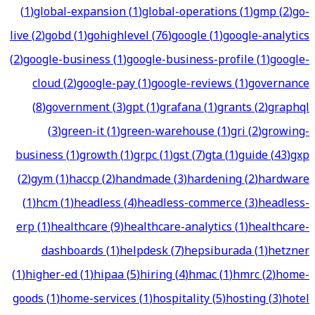
(
1
)
global-expansion
(
1
)
global-operations
(
1
)
gmp
(
2
)
go-
live
(
2
)
gobd
(
1
)
gohighlevel
(
76
)
google
(
1
)
google-analytics
(
2
)
google-business
(
1
)
google-business-profile
(
1
)
google-
cloud
(
2
)
google-pay
(
1
)
google-reviews
(
1
)
governance
(
8
)
government
(
3
)
gpt
(
1
)
grafana
(
1
)
grants
(
2
)
graphql
(
3
)
green-it
(
1
)
green-warehouse
(
1
)
gri
(
2
)
growing-
business
(
1
)
growth
(
1
)
grpc
(
1
)
gst
(
7
)
gta
(
1
)
guide
(
43
)
gxp
(
2
)
gym
(
1
)
haccp
(
2
)
handmade
(
3
)
hardening
(
2
)
hardware
(
1
)
hcm
(
1
)
headless
(
4
)
headless-commerce
(
3
)
headless-
erp
(
1
)
healthcare
(
9
)
healthcare-analytics
(
1
)
healthcare-
dashboards
(
1
)
helpdesk
(
7
)
hepsiburada
(
1
)
hetzner
(
1
)
higher-ed
(
1
)
hipaa
(
5
)
hiring
(
4
)
hmac
(
1
)
hmrc
(
2
)
home-
goods
(
1
)
home-services
(
1
)
hospitality
(
5
)
hosting
(
3
)
hotel