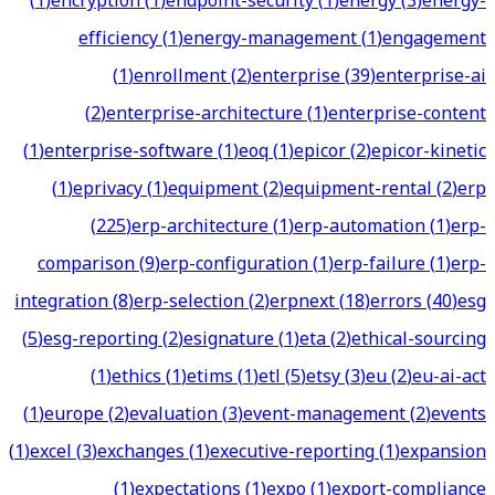
(
1
)
encryption
(
1
)
endpoint-security
(
1
)
energy
(
3
)
energy-
efficiency
(
1
)
energy-management
(
1
)
engagement
(
1
)
enrollment
(
2
)
enterprise
(
39
)
enterprise-ai
(
2
)
enterprise-architecture
(
1
)
enterprise-content
(
1
)
enterprise-software
(
1
)
eoq
(
1
)
epicor
(
2
)
epicor-kinetic
(
1
)
eprivacy
(
1
)
equipment
(
2
)
equipment-rental
(
2
)
erp
(
225
)
erp-architecture
(
1
)
erp-automation
(
1
)
erp-
comparison
(
9
)
erp-configuration
(
1
)
erp-failure
(
1
)
erp-
integration
(
8
)
erp-selection
(
2
)
erpnext
(
18
)
errors
(
40
)
esg
(
5
)
esg-reporting
(
2
)
esignature
(
1
)
eta
(
2
)
ethical-sourcing
(
1
)
ethics
(
1
)
etims
(
1
)
etl
(
5
)
etsy
(
3
)
eu
(
2
)
eu-ai-act
(
1
)
europe
(
2
)
evaluation
(
3
)
event-management
(
2
)
events
(
1
)
excel
(
3
)
exchanges
(
1
)
executive-reporting
(
1
)
expansion
(
1
)
expectations
(
1
)
expo
(
1
)
export-compliance