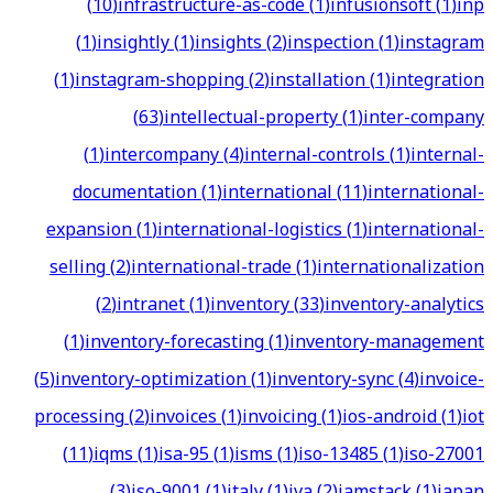
(
10
)
infrastructure-as-code
(
1
)
infusionsoft
(
1
)
inp
(
1
)
insightly
(
1
)
insights
(
2
)
inspection
(
1
)
instagram
(
1
)
instagram-shopping
(
2
)
installation
(
1
)
integration
(
63
)
intellectual-property
(
1
)
inter-company
(
1
)
intercompany
(
4
)
internal-controls
(
1
)
internal-
documentation
(
1
)
international
(
11
)
international-
expansion
(
1
)
international-logistics
(
1
)
international-
selling
(
2
)
international-trade
(
1
)
internationalization
(
2
)
intranet
(
1
)
inventory
(
33
)
inventory-analytics
(
1
)
inventory-forecasting
(
1
)
inventory-management
(
5
)
inventory-optimization
(
1
)
inventory-sync
(
4
)
invoice-
processing
(
2
)
invoices
(
1
)
invoicing
(
1
)
ios-android
(
1
)
iot
(
11
)
iqms
(
1
)
isa-95
(
1
)
isms
(
1
)
iso-13485
(
1
)
iso-27001
(
3
)
iso-9001
(
1
)
italy
(
1
)
iva
(
2
)
jamstack
(
1
)
japan