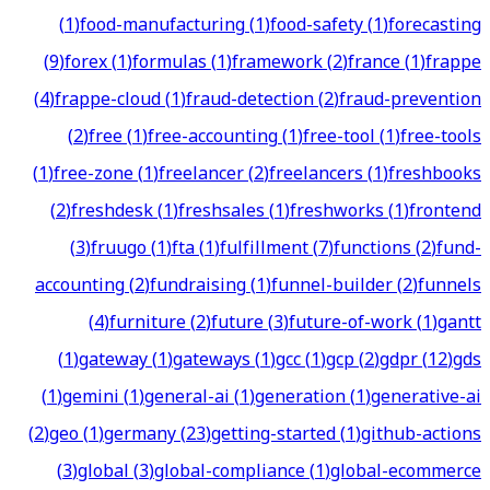
(
1
)
food-manufacturing
(
1
)
food-safety
(
1
)
forecasting
(
9
)
forex
(
1
)
formulas
(
1
)
framework
(
2
)
france
(
1
)
frappe
(
4
)
frappe-cloud
(
1
)
fraud-detection
(
2
)
fraud-prevention
(
2
)
free
(
1
)
free-accounting
(
1
)
free-tool
(
1
)
free-tools
(
1
)
free-zone
(
1
)
freelancer
(
2
)
freelancers
(
1
)
freshbooks
(
2
)
freshdesk
(
1
)
freshsales
(
1
)
freshworks
(
1
)
frontend
(
3
)
fruugo
(
1
)
fta
(
1
)
fulfillment
(
7
)
functions
(
2
)
fund-
accounting
(
2
)
fundraising
(
1
)
funnel-builder
(
2
)
funnels
(
4
)
furniture
(
2
)
future
(
3
)
future-of-work
(
1
)
gantt
(
1
)
gateway
(
1
)
gateways
(
1
)
gcc
(
1
)
gcp
(
2
)
gdpr
(
12
)
gds
(
1
)
gemini
(
1
)
general-ai
(
1
)
generation
(
1
)
generative-ai
(
2
)
geo
(
1
)
germany
(
23
)
getting-started
(
1
)
github-actions
(
3
)
global
(
3
)
global-compliance
(
1
)
global-ecommerce