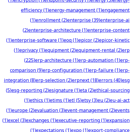
(
1
)
encryption
(
1
)
endpoint-security
(
1
)
energy
(
3
)
energy-
efficiency
(
1
)
energy-management
(
1
)
engagement
(
1
)
enrollment
(
2
)
enterprise
(
39
)
enterprise-ai
(
2
)
enterprise-architecture
(
1
)
enterprise-content
(
1
)
enterprise-software
(
1
)
eoq
(
1
)
epicor
(
2
)
epicor-kinetic
(
1
)
eprivacy
(
1
)
equipment
(
2
)
equipment-rental
(
2
)
erp
(
225
)
erp-architecture
(
1
)
erp-automation
(
1
)
erp-
comparison
(
9
)
erp-configuration
(
1
)
erp-failure
(
1
)
erp-
integration
(
8
)
erp-selection
(
2
)
erpnext
(
18
)
errors
(
40
)
esg
(
5
)
esg-reporting
(
2
)
esignature
(
1
)
eta
(
2
)
ethical-sourcing
(
1
)
ethics
(
1
)
etims
(
1
)
etl
(
5
)
etsy
(
3
)
eu
(
2
)
eu-ai-act
(
1
)
europe
(
2
)
evaluation
(
3
)
event-management
(
2
)
events
(
1
)
excel
(
3
)
exchanges
(
1
)
executive-reporting
(
1
)
expansion
(
1
)
expectations
(
1
)
expo
(
1
)
export-compliance