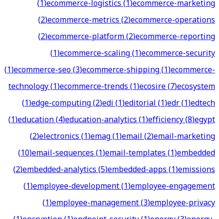
(
1
)
ecommerce-logistics
(
1
)
ecommerce-marketing
(
2
)
ecommerce-metrics
(
2
)
ecommerce-operations
(
2
)
ecommerce-platform
(
2
)
ecommerce-reporting
(
1
)
ecommerce-scaling
(
1
)
ecommerce-security
(
1
)
ecommerce-seo
(
3
)
ecommerce-shipping
(
1
)
ecommerce-
technology
(
1
)
ecommerce-trends
(
1
)
ecosire
(
7
)
ecosystem
(
1
)
edge-computing
(
2
)
edi
(
1
)
editorial
(
1
)
edr
(
1
)
edtech
(
1
)
education
(
4
)
education-analytics
(
1
)
efficiency
(
8
)
egypt
(
2
)
electronics
(
1
)
emag
(
1
)
email
(
2
)
email-marketing
(
10
)
email-sequences
(
1
)
email-templates
(
1
)
embedded
(
2
)
embedded-analytics
(
5
)
embedded-apps
(
1
)
emissions
(
1
)
employee-development
(
1
)
employee-engagement
(
1
)
employee-management
(
3
)
employee-privacy