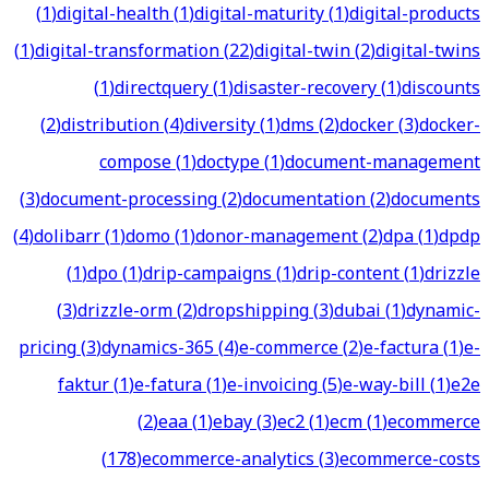
(
1
)
digital-health
(
1
)
digital-maturity
(
1
)
digital-products
(
1
)
digital-transformation
(
22
)
digital-twin
(
2
)
digital-twins
(
1
)
directquery
(
1
)
disaster-recovery
(
1
)
discounts
(
2
)
distribution
(
4
)
diversity
(
1
)
dms
(
2
)
docker
(
3
)
docker-
compose
(
1
)
doctype
(
1
)
document-management
(
3
)
document-processing
(
2
)
documentation
(
2
)
documents
(
4
)
dolibarr
(
1
)
domo
(
1
)
donor-management
(
2
)
dpa
(
1
)
dpdp
(
1
)
dpo
(
1
)
drip-campaigns
(
1
)
drip-content
(
1
)
drizzle
(
3
)
drizzle-orm
(
2
)
dropshipping
(
3
)
dubai
(
1
)
dynamic-
pricing
(
3
)
dynamics-365
(
4
)
e-commerce
(
2
)
e-factura
(
1
)
e-
faktur
(
1
)
e-fatura
(
1
)
e-invoicing
(
5
)
e-way-bill
(
1
)
e2e
(
2
)
eaa
(
1
)
ebay
(
3
)
ec2
(
1
)
ecm
(
1
)
ecommerce
(
178
)
ecommerce-analytics
(
3
)
ecommerce-costs