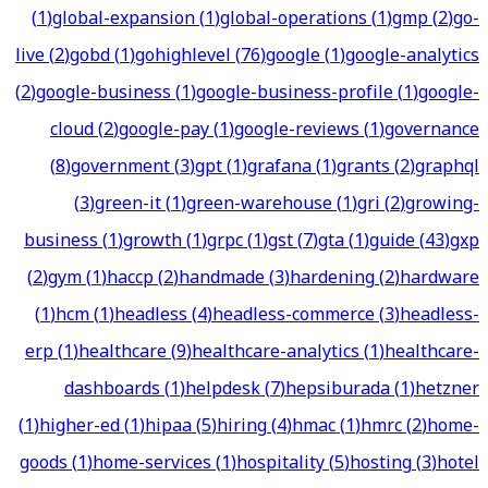
(
1
)
global-expansion
(
1
)
global-operations
(
1
)
gmp
(
2
)
go-
live
(
2
)
gobd
(
1
)
gohighlevel
(
76
)
google
(
1
)
google-analytics
(
2
)
google-business
(
1
)
google-business-profile
(
1
)
google-
cloud
(
2
)
google-pay
(
1
)
google-reviews
(
1
)
governance
(
8
)
government
(
3
)
gpt
(
1
)
grafana
(
1
)
grants
(
2
)
graphql
(
3
)
green-it
(
1
)
green-warehouse
(
1
)
gri
(
2
)
growing-
business
(
1
)
growth
(
1
)
grpc
(
1
)
gst
(
7
)
gta
(
1
)
guide
(
43
)
gxp
(
2
)
gym
(
1
)
haccp
(
2
)
handmade
(
3
)
hardening
(
2
)
hardware
(
1
)
hcm
(
1
)
headless
(
4
)
headless-commerce
(
3
)
headless-
erp
(
1
)
healthcare
(
9
)
healthcare-analytics
(
1
)
healthcare-
dashboards
(
1
)
helpdesk
(
7
)
hepsiburada
(
1
)
hetzner
(
1
)
higher-ed
(
1
)
hipaa
(
5
)
hiring
(
4
)
hmac
(
1
)
hmrc
(
2
)
home-
goods
(
1
)
home-services
(
1
)
hospitality
(
5
)
hosting
(
3
)
hotel