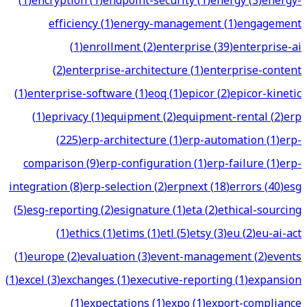
(
1
)
encryption
(
1
)
endpoint-security
(
1
)
energy
(
3
)
energy-
efficiency
(
1
)
energy-management
(
1
)
engagement
(
1
)
enrollment
(
2
)
enterprise
(
39
)
enterprise-ai
(
2
)
enterprise-architecture
(
1
)
enterprise-content
(
1
)
enterprise-software
(
1
)
eoq
(
1
)
epicor
(
2
)
epicor-kinetic
(
1
)
eprivacy
(
1
)
equipment
(
2
)
equipment-rental
(
2
)
erp
(
225
)
erp-architecture
(
1
)
erp-automation
(
1
)
erp-
comparison
(
9
)
erp-configuration
(
1
)
erp-failure
(
1
)
erp-
integration
(
8
)
erp-selection
(
2
)
erpnext
(
18
)
errors
(
40
)
esg
(
5
)
esg-reporting
(
2
)
esignature
(
1
)
eta
(
2
)
ethical-sourcing
(
1
)
ethics
(
1
)
etims
(
1
)
etl
(
5
)
etsy
(
3
)
eu
(
2
)
eu-ai-act
(
1
)
europe
(
2
)
evaluation
(
3
)
event-management
(
2
)
events
(
1
)
excel
(
3
)
exchanges
(
1
)
executive-reporting
(
1
)
expansion
(
1
)
expectations
(
1
)
expo
(
1
)
export-compliance