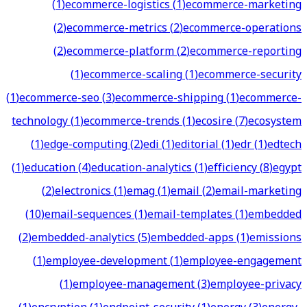
(
1
)
ecommerce-logistics
(
1
)
ecommerce-marketing
(
2
)
ecommerce-metrics
(
2
)
ecommerce-operations
(
2
)
ecommerce-platform
(
2
)
ecommerce-reporting
(
1
)
ecommerce-scaling
(
1
)
ecommerce-security
(
1
)
ecommerce-seo
(
3
)
ecommerce-shipping
(
1
)
ecommerce-
technology
(
1
)
ecommerce-trends
(
1
)
ecosire
(
7
)
ecosystem
(
1
)
edge-computing
(
2
)
edi
(
1
)
editorial
(
1
)
edr
(
1
)
edtech
(
1
)
education
(
4
)
education-analytics
(
1
)
efficiency
(
8
)
egypt
(
2
)
electronics
(
1
)
emag
(
1
)
email
(
2
)
email-marketing
(
10
)
email-sequences
(
1
)
email-templates
(
1
)
embedded
(
2
)
embedded-analytics
(
5
)
embedded-apps
(
1
)
emissions
(
1
)
employee-development
(
1
)
employee-engagement
(
1
)
employee-management
(
3
)
employee-privacy