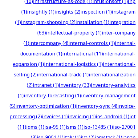
(
10
)
infrastructure-as-code
(
1
)
infusionsoft
(
1
)
inp
(
1
)
insightly
(
1
)
insights
(
2
)
inspection
(
1
)
instagram
(
1
)
instagram-shopping
(
2
)
installation
(
1
)
integration
(
63
)
intellectual-property
(
1
)
inter-company
(
1
)
intercompany
(
4
)
internal-controls
(
1
)
internal-
documentation
(
1
)
international
(
11
)
international-
expansion
(
1
)
international-logistics
(
1
)
international-
selling
(
2
)
international-trade
(
1
)
internationalization
(
2
)
intranet
(
1
)
inventory
(
33
)
inventory-analytics
(
1
)
inventory-forecasting
(
1
)
inventory-management
(
5
)
inventory-optimization
(
1
)
inventory-sync
(
4
)
invoice-
processing
(
2
)
invoices
(
1
)
invoicing
(
1
)
ios-android
(
1
)
iot
(
11
)
iqms
(
1
)
isa-95
(
1
)
isms
(
1
)
iso-13485
(
1
)
iso-27001
(
3
)
iso-9001
(
1
)
italy
(
1
)
iva
(
2
)
jamstack
(
1
)
japan