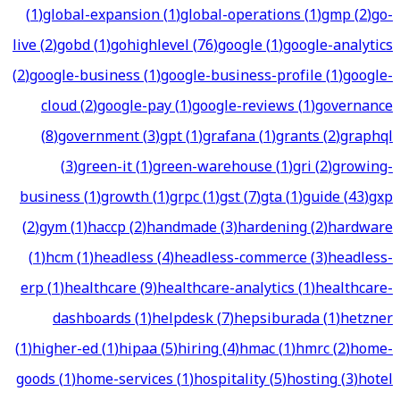
(
1
)
global-expansion
(
1
)
global-operations
(
1
)
gmp
(
2
)
go-
live
(
2
)
gobd
(
1
)
gohighlevel
(
76
)
google
(
1
)
google-analytics
(
2
)
google-business
(
1
)
google-business-profile
(
1
)
google-
cloud
(
2
)
google-pay
(
1
)
google-reviews
(
1
)
governance
(
8
)
government
(
3
)
gpt
(
1
)
grafana
(
1
)
grants
(
2
)
graphql
(
3
)
green-it
(
1
)
green-warehouse
(
1
)
gri
(
2
)
growing-
business
(
1
)
growth
(
1
)
grpc
(
1
)
gst
(
7
)
gta
(
1
)
guide
(
43
)
gxp
(
2
)
gym
(
1
)
haccp
(
2
)
handmade
(
3
)
hardening
(
2
)
hardware
(
1
)
hcm
(
1
)
headless
(
4
)
headless-commerce
(
3
)
headless-
erp
(
1
)
healthcare
(
9
)
healthcare-analytics
(
1
)
healthcare-
dashboards
(
1
)
helpdesk
(
7
)
hepsiburada
(
1
)
hetzner
(
1
)
higher-ed
(
1
)
hipaa
(
5
)
hiring
(
4
)
hmac
(
1
)
hmrc
(
2
)
home-
goods
(
1
)
home-services
(
1
)
hospitality
(
5
)
hosting
(
3
)
hotel