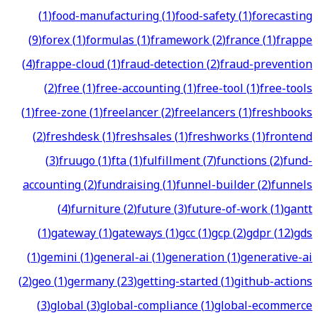
(
1
)
food-manufacturing
(
1
)
food-safety
(
1
)
forecasting
(
9
)
forex
(
1
)
formulas
(
1
)
framework
(
2
)
france
(
1
)
frappe
(
4
)
frappe-cloud
(
1
)
fraud-detection
(
2
)
fraud-prevention
(
2
)
free
(
1
)
free-accounting
(
1
)
free-tool
(
1
)
free-tools
(
1
)
free-zone
(
1
)
freelancer
(
2
)
freelancers
(
1
)
freshbooks
(
2
)
freshdesk
(
1
)
freshsales
(
1
)
freshworks
(
1
)
frontend
(
3
)
fruugo
(
1
)
fta
(
1
)
fulfillment
(
7
)
functions
(
2
)
fund-
accounting
(
2
)
fundraising
(
1
)
funnel-builder
(
2
)
funnels
(
4
)
furniture
(
2
)
future
(
3
)
future-of-work
(
1
)
gantt
(
1
)
gateway
(
1
)
gateways
(
1
)
gcc
(
1
)
gcp
(
2
)
gdpr
(
12
)
gds
(
1
)
gemini
(
1
)
general-ai
(
1
)
generation
(
1
)
generative-ai
(
2
)
geo
(
1
)
germany
(
23
)
getting-started
(
1
)
github-actions
(
3
)
global
(
3
)
global-compliance
(
1
)
global-ecommerce