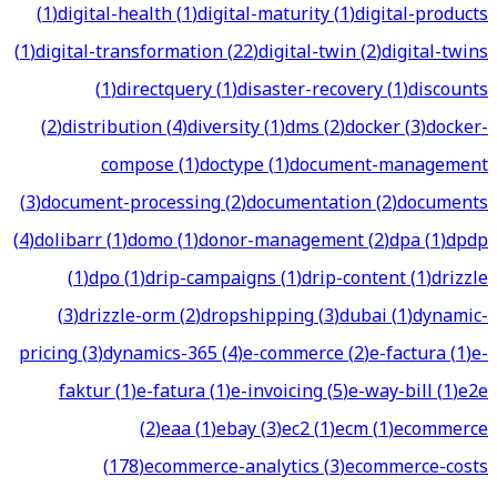
(
1
)
digital-health
(
1
)
digital-maturity
(
1
)
digital-products
(
1
)
digital-transformation
(
22
)
digital-twin
(
2
)
digital-twins
(
1
)
directquery
(
1
)
disaster-recovery
(
1
)
discounts
(
2
)
distribution
(
4
)
diversity
(
1
)
dms
(
2
)
docker
(
3
)
docker-
compose
(
1
)
doctype
(
1
)
document-management
(
3
)
document-processing
(
2
)
documentation
(
2
)
documents
(
4
)
dolibarr
(
1
)
domo
(
1
)
donor-management
(
2
)
dpa
(
1
)
dpdp
(
1
)
dpo
(
1
)
drip-campaigns
(
1
)
drip-content
(
1
)
drizzle
(
3
)
drizzle-orm
(
2
)
dropshipping
(
3
)
dubai
(
1
)
dynamic-
pricing
(
3
)
dynamics-365
(
4
)
e-commerce
(
2
)
e-factura
(
1
)
e-
faktur
(
1
)
e-fatura
(
1
)
e-invoicing
(
5
)
e-way-bill
(
1
)
e2e
(
2
)
eaa
(
1
)
ebay
(
3
)
ec2
(
1
)
ecm
(
1
)
ecommerce
(
178
)
ecommerce-analytics
(
3
)
ecommerce-costs