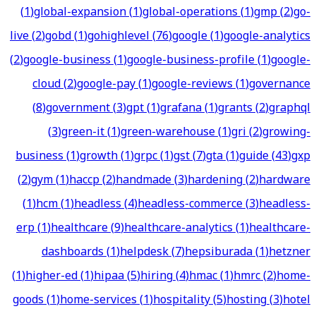
(
1
)
global-expansion
(
1
)
global-operations
(
1
)
gmp
(
2
)
go-
live
(
2
)
gobd
(
1
)
gohighlevel
(
76
)
google
(
1
)
google-analytics
(
2
)
google-business
(
1
)
google-business-profile
(
1
)
google-
cloud
(
2
)
google-pay
(
1
)
google-reviews
(
1
)
governance
(
8
)
government
(
3
)
gpt
(
1
)
grafana
(
1
)
grants
(
2
)
graphql
(
3
)
green-it
(
1
)
green-warehouse
(
1
)
gri
(
2
)
growing-
business
(
1
)
growth
(
1
)
grpc
(
1
)
gst
(
7
)
gta
(
1
)
guide
(
43
)
gxp
(
2
)
gym
(
1
)
haccp
(
2
)
handmade
(
3
)
hardening
(
2
)
hardware
(
1
)
hcm
(
1
)
headless
(
4
)
headless-commerce
(
3
)
headless-
erp
(
1
)
healthcare
(
9
)
healthcare-analytics
(
1
)
healthcare-
dashboards
(
1
)
helpdesk
(
7
)
hepsiburada
(
1
)
hetzner
(
1
)
higher-ed
(
1
)
hipaa
(
5
)
hiring
(
4
)
hmac
(
1
)
hmrc
(
2
)
home-
goods
(
1
)
home-services
(
1
)
hospitality
(
5
)
hosting
(
3
)
hotel