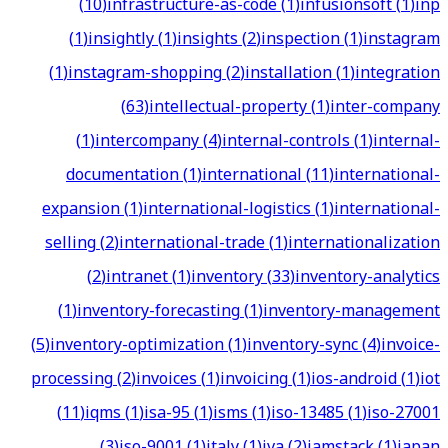
(
10
)
infrastructure-as-code
(
1
)
infusionsoft
(
1
)
inp
(
1
)
insightly
(
1
)
insights
(
2
)
inspection
(
1
)
instagram
(
1
)
instagram-shopping
(
2
)
installation
(
1
)
integration
(
63
)
intellectual-property
(
1
)
inter-company
(
1
)
intercompany
(
4
)
internal-controls
(
1
)
internal-
documentation
(
1
)
international
(
11
)
international-
expansion
(
1
)
international-logistics
(
1
)
international-
selling
(
2
)
international-trade
(
1
)
internationalization
(
2
)
intranet
(
1
)
inventory
(
33
)
inventory-analytics
(
1
)
inventory-forecasting
(
1
)
inventory-management
(
5
)
inventory-optimization
(
1
)
inventory-sync
(
4
)
invoice-
processing
(
2
)
invoices
(
1
)
invoicing
(
1
)
ios-android
(
1
)
iot
(
11
)
iqms
(
1
)
isa-95
(
1
)
isms
(
1
)
iso-13485
(
1
)
iso-27001
(
3
)
iso-9001
(
1
)
italy
(
1
)
iva
(
2
)
jamstack
(
1
)
japan