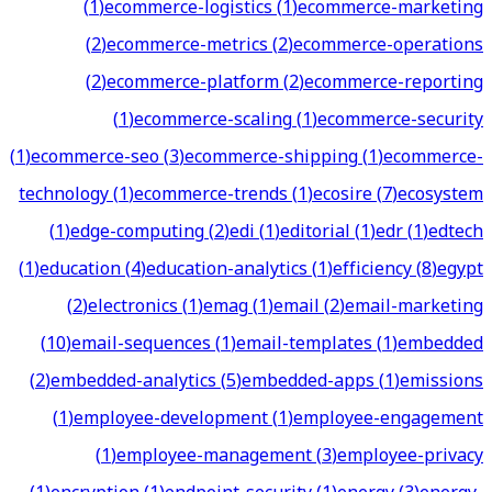
(
1
)
ecommerce-logistics
(
1
)
ecommerce-marketing
(
2
)
ecommerce-metrics
(
2
)
ecommerce-operations
(
2
)
ecommerce-platform
(
2
)
ecommerce-reporting
(
1
)
ecommerce-scaling
(
1
)
ecommerce-security
(
1
)
ecommerce-seo
(
3
)
ecommerce-shipping
(
1
)
ecommerce-
technology
(
1
)
ecommerce-trends
(
1
)
ecosire
(
7
)
ecosystem
(
1
)
edge-computing
(
2
)
edi
(
1
)
editorial
(
1
)
edr
(
1
)
edtech
(
1
)
education
(
4
)
education-analytics
(
1
)
efficiency
(
8
)
egypt
(
2
)
electronics
(
1
)
emag
(
1
)
email
(
2
)
email-marketing
(
10
)
email-sequences
(
1
)
email-templates
(
1
)
embedded
(
2
)
embedded-analytics
(
5
)
embedded-apps
(
1
)
emissions
(
1
)
employee-development
(
1
)
employee-engagement
(
1
)
employee-management
(
3
)
employee-privacy