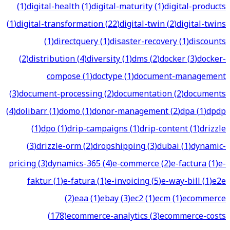
(
1
)
digital-health
(
1
)
digital-maturity
(
1
)
digital-products
(
1
)
digital-transformation
(
22
)
digital-twin
(
2
)
digital-twins
(
1
)
directquery
(
1
)
disaster-recovery
(
1
)
discounts
(
2
)
distribution
(
4
)
diversity
(
1
)
dms
(
2
)
docker
(
3
)
docker-
compose
(
1
)
doctype
(
1
)
document-management
(
3
)
document-processing
(
2
)
documentation
(
2
)
documents
(
4
)
dolibarr
(
1
)
domo
(
1
)
donor-management
(
2
)
dpa
(
1
)
dpdp
(
1
)
dpo
(
1
)
drip-campaigns
(
1
)
drip-content
(
1
)
drizzle
(
3
)
drizzle-orm
(
2
)
dropshipping
(
3
)
dubai
(
1
)
dynamic-
pricing
(
3
)
dynamics-365
(
4
)
e-commerce
(
2
)
e-factura
(
1
)
e-
faktur
(
1
)
e-fatura
(
1
)
e-invoicing
(
5
)
e-way-bill
(
1
)
e2e
(
2
)
eaa
(
1
)
ebay
(
3
)
ec2
(
1
)
ecm
(
1
)
ecommerce
(
178
)
ecommerce-analytics
(
3
)
ecommerce-costs