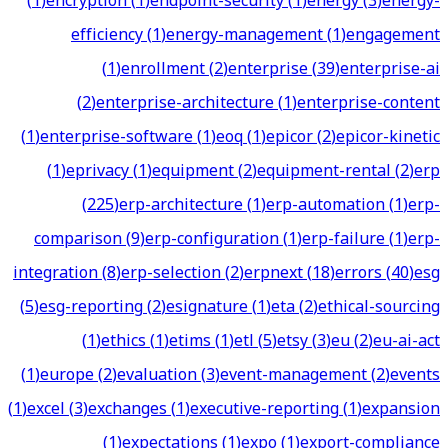
(
1
)
encryption
(
1
)
endpoint-security
(
1
)
energy
(
3
)
energy-
efficiency
(
1
)
energy-management
(
1
)
engagement
(
1
)
enrollment
(
2
)
enterprise
(
39
)
enterprise-ai
(
2
)
enterprise-architecture
(
1
)
enterprise-content
(
1
)
enterprise-software
(
1
)
eoq
(
1
)
epicor
(
2
)
epicor-kinetic
(
1
)
eprivacy
(
1
)
equipment
(
2
)
equipment-rental
(
2
)
erp
(
225
)
erp-architecture
(
1
)
erp-automation
(
1
)
erp-
comparison
(
9
)
erp-configuration
(
1
)
erp-failure
(
1
)
erp-
integration
(
8
)
erp-selection
(
2
)
erpnext
(
18
)
errors
(
40
)
esg
(
5
)
esg-reporting
(
2
)
esignature
(
1
)
eta
(
2
)
ethical-sourcing
(
1
)
ethics
(
1
)
etims
(
1
)
etl
(
5
)
etsy
(
3
)
eu
(
2
)
eu-ai-act
(
1
)
europe
(
2
)
evaluation
(
3
)
event-management
(
2
)
events
(
1
)
excel
(
3
)
exchanges
(
1
)
executive-reporting
(
1
)
expansion
(
1
)
expectations
(
1
)
expo
(
1
)
export-compliance