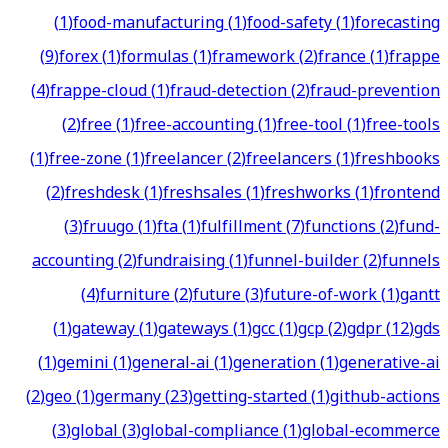
(
1
)
food-manufacturing
(
1
)
food-safety
(
1
)
forecasting
(
9
)
forex
(
1
)
formulas
(
1
)
framework
(
2
)
france
(
1
)
frappe
(
4
)
frappe-cloud
(
1
)
fraud-detection
(
2
)
fraud-prevention
(
2
)
free
(
1
)
free-accounting
(
1
)
free-tool
(
1
)
free-tools
(
1
)
free-zone
(
1
)
freelancer
(
2
)
freelancers
(
1
)
freshbooks
(
2
)
freshdesk
(
1
)
freshsales
(
1
)
freshworks
(
1
)
frontend
(
3
)
fruugo
(
1
)
fta
(
1
)
fulfillment
(
7
)
functions
(
2
)
fund-
accounting
(
2
)
fundraising
(
1
)
funnel-builder
(
2
)
funnels
(
4
)
furniture
(
2
)
future
(
3
)
future-of-work
(
1
)
gantt
(
1
)
gateway
(
1
)
gateways
(
1
)
gcc
(
1
)
gcp
(
2
)
gdpr
(
12
)
gds
(
1
)
gemini
(
1
)
general-ai
(
1
)
generation
(
1
)
generative-ai
(
2
)
geo
(
1
)
germany
(
23
)
getting-started
(
1
)
github-actions
(
3
)
global
(
3
)
global-compliance
(
1
)
global-ecommerce