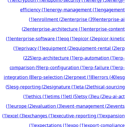
(
1
)
encryption
(
1
)
endpoint-security
(
1
)
energy
(
3
)
energy-
efficiency
(
1
)
energy-management
(
1
)
engagement
(
1
)
enrollment
(
2
)
enterprise
(
39
)
enterprise-ai
(
2
)
enterprise-architecture
(
1
)
enterprise-content
(
1
)
enterprise-software
(
1
)
eoq
(
1
)
epicor
(
2
)
epicor-kinetic
(
1
)
eprivacy
(
1
)
equipment
(
2
)
equipment-rental
(
2
)
erp
(
225
)
erp-architecture
(
1
)
erp-automation
(
1
)
erp-
comparison
(
9
)
erp-configuration
(
1
)
erp-failure
(
1
)
erp-
integration
(
8
)
erp-selection
(
2
)
erpnext
(
18
)
errors
(
40
)
esg
(
5
)
esg-reporting
(
2
)
esignature
(
1
)
eta
(
2
)
ethical-sourcing
(
1
)
ethics
(
1
)
etims
(
1
)
etl
(
5
)
etsy
(
3
)
eu
(
2
)
eu-ai-act
(
1
)
europe
(
2
)
evaluation
(
3
)
event-management
(
2
)
events
(
1
)
excel
(
3
)
exchanges
(
1
)
executive-reporting
(
1
)
expansion
(
1
)
expectations
(
1
)
expo
(
1
)
export-compliance