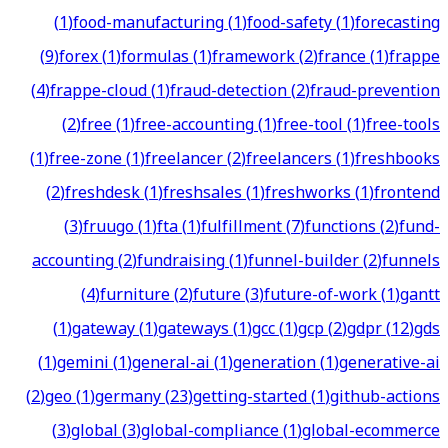
(
1
)
food-manufacturing
(
1
)
food-safety
(
1
)
forecasting
(
9
)
forex
(
1
)
formulas
(
1
)
framework
(
2
)
france
(
1
)
frappe
(
4
)
frappe-cloud
(
1
)
fraud-detection
(
2
)
fraud-prevention
(
2
)
free
(
1
)
free-accounting
(
1
)
free-tool
(
1
)
free-tools
(
1
)
free-zone
(
1
)
freelancer
(
2
)
freelancers
(
1
)
freshbooks
(
2
)
freshdesk
(
1
)
freshsales
(
1
)
freshworks
(
1
)
frontend
(
3
)
fruugo
(
1
)
fta
(
1
)
fulfillment
(
7
)
functions
(
2
)
fund-
accounting
(
2
)
fundraising
(
1
)
funnel-builder
(
2
)
funnels
(
4
)
furniture
(
2
)
future
(
3
)
future-of-work
(
1
)
gantt
(
1
)
gateway
(
1
)
gateways
(
1
)
gcc
(
1
)
gcp
(
2
)
gdpr
(
12
)
gds
(
1
)
gemini
(
1
)
general-ai
(
1
)
generation
(
1
)
generative-ai
(
2
)
geo
(
1
)
germany
(
23
)
getting-started
(
1
)
github-actions
(
3
)
global
(
3
)
global-compliance
(
1
)
global-ecommerce