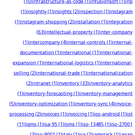
(
10
)
infrastructure-as-code
(
1
)
infusionsoft
(
1
)
inp
(
1
)
insightly
(
1
)
insights
(
2
)
inspection
(
1
)
instagram
(
1
)
instagram-shopping
(
2
)
installation
(
1
)
integration
(
63
)
intellectual-property
(
1
)
inter-company
(
1
)
intercompany
(
4
)
internal-controls
(
1
)
internal-
documentation
(
1
)
international
(
11
)
international-
expansion
(
1
)
international-logistics
(
1
)
international-
selling
(
2
)
international-trade
(
1
)
internationalization
(
2
)
intranet
(
1
)
inventory
(
33
)
inventory-analytics
(
1
)
inventory-forecasting
(
1
)
inventory-management
(
5
)
inventory-optimization
(
1
)
inventory-sync
(
4
)
invoice-
processing
(
2
)
invoices
(
1
)
invoicing
(
1
)
ios-android
(
1
)
iot
(
11
)
iqms
(
1
)
isa-95
(
1
)
isms
(
1
)
iso-13485
(
1
)
iso-27001
(
3
)
iso-9001
(
1
)
italy
(
1
)
iva
(
2
)
jamstack
(
1
)
japan