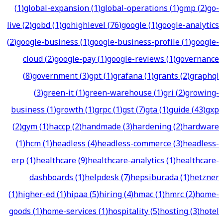
(
1
)
global-expansion
(
1
)
global-operations
(
1
)
gmp
(
2
)
go-
live
(
2
)
gobd
(
1
)
gohighlevel
(
76
)
google
(
1
)
google-analytics
(
2
)
google-business
(
1
)
google-business-profile
(
1
)
google-
cloud
(
2
)
google-pay
(
1
)
google-reviews
(
1
)
governance
(
8
)
government
(
3
)
gpt
(
1
)
grafana
(
1
)
grants
(
2
)
graphql
(
3
)
green-it
(
1
)
green-warehouse
(
1
)
gri
(
2
)
growing-
business
(
1
)
growth
(
1
)
grpc
(
1
)
gst
(
7
)
gta
(
1
)
guide
(
43
)
gxp
(
2
)
gym
(
1
)
haccp
(
2
)
handmade
(
3
)
hardening
(
2
)
hardware
(
1
)
hcm
(
1
)
headless
(
4
)
headless-commerce
(
3
)
headless-
erp
(
1
)
healthcare
(
9
)
healthcare-analytics
(
1
)
healthcare-
dashboards
(
1
)
helpdesk
(
7
)
hepsiburada
(
1
)
hetzner
(
1
)
higher-ed
(
1
)
hipaa
(
5
)
hiring
(
4
)
hmac
(
1
)
hmrc
(
2
)
home-
goods
(
1
)
home-services
(
1
)
hospitality
(
5
)
hosting
(
3
)
hotel