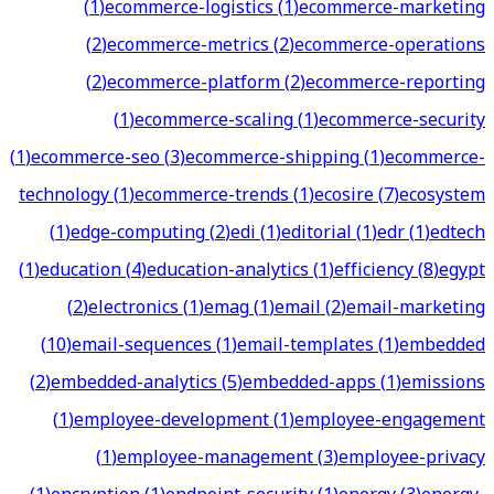
(
1
)
ecommerce-logistics
(
1
)
ecommerce-marketing
(
2
)
ecommerce-metrics
(
2
)
ecommerce-operations
(
2
)
ecommerce-platform
(
2
)
ecommerce-reporting
(
1
)
ecommerce-scaling
(
1
)
ecommerce-security
(
1
)
ecommerce-seo
(
3
)
ecommerce-shipping
(
1
)
ecommerce-
technology
(
1
)
ecommerce-trends
(
1
)
ecosire
(
7
)
ecosystem
(
1
)
edge-computing
(
2
)
edi
(
1
)
editorial
(
1
)
edr
(
1
)
edtech
(
1
)
education
(
4
)
education-analytics
(
1
)
efficiency
(
8
)
egypt
(
2
)
electronics
(
1
)
emag
(
1
)
email
(
2
)
email-marketing
(
10
)
email-sequences
(
1
)
email-templates
(
1
)
embedded
(
2
)
embedded-analytics
(
5
)
embedded-apps
(
1
)
emissions
(
1
)
employee-development
(
1
)
employee-engagement
(
1
)
employee-management
(
3
)
employee-privacy