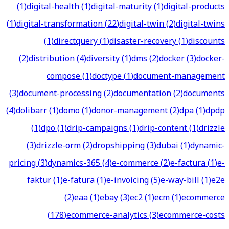
(
1
)
digital-health
(
1
)
digital-maturity
(
1
)
digital-products
(
1
)
digital-transformation
(
22
)
digital-twin
(
2
)
digital-twins
(
1
)
directquery
(
1
)
disaster-recovery
(
1
)
discounts
(
2
)
distribution
(
4
)
diversity
(
1
)
dms
(
2
)
docker
(
3
)
docker-
compose
(
1
)
doctype
(
1
)
document-management
(
3
)
document-processing
(
2
)
documentation
(
2
)
documents
(
4
)
dolibarr
(
1
)
domo
(
1
)
donor-management
(
2
)
dpa
(
1
)
dpdp
(
1
)
dpo
(
1
)
drip-campaigns
(
1
)
drip-content
(
1
)
drizzle
(
3
)
drizzle-orm
(
2
)
dropshipping
(
3
)
dubai
(
1
)
dynamic-
pricing
(
3
)
dynamics-365
(
4
)
e-commerce
(
2
)
e-factura
(
1
)
e-
faktur
(
1
)
e-fatura
(
1
)
e-invoicing
(
5
)
e-way-bill
(
1
)
e2e
(
2
)
eaa
(
1
)
ebay
(
3
)
ec2
(
1
)
ecm
(
1
)
ecommerce
(
178
)
ecommerce-analytics
(
3
)
ecommerce-costs