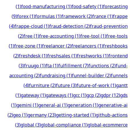
(
1
)
food-manufacturing
(
1
)
food-safety
(
1
)
forecasting
(
9
)
forex
(
1
)
formulas
(
1
)
framework
(
2
)
france
(
1
)
frappe
(
4
)
frappe-cloud
(
1
)
fraud-detection
(
2
)
fraud-prevention
(
2
)
free
(
1
)
free-accounting
(
1
)
free-tool
(
1
)
free-tools
(
1
)
free-zone
(
1
)
freelancer
(
2
)
freelancers
(
1
)
freshbooks
(
2
)
freshdesk
(
1
)
freshsales
(
1
)
freshworks
(
1
)
frontend
(
3
)
fruugo
(
1
)
fta
(
1
)
fulfillment
(
7
)
functions
(
2
)
fund-
accounting
(
2
)
fundraising
(
1
)
funnel-builder
(
2
)
funnels
(
4
)
furniture
(
2
)
future
(
3
)
future-of-work
(
1
)
gantt
(
1
)
gateway
(
1
)
gateways
(
1
)
gcc
(
1
)
gcp
(
2
)
gdpr
(
12
)
gds
(
1
)
gemini
(
1
)
general-ai
(
1
)
generation
(
1
)
generative-ai
(
2
)
geo
(
1
)
germany
(
23
)
getting-started
(
1
)
github-actions
(
3
)
global
(
3
)
global-compliance
(
1
)
global-ecommerce