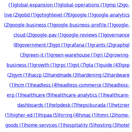
(
1
)
global-expansion
(
1
)
global-operations
(
1
)
gmp
(
2
)
go-
live
(
2
)
gobd
(
1
)
gohighlevel
(
76
)
google
(
1
)
google-analytics
(
2
)
google-business
(
1
)
google-business-profile
(
1
)
google-
cloud
(
2
)
google-pay
(
1
)
google-reviews
(
1
)
governance
(
8
)
government
(
3
)
gpt
(
1
)
grafana
(
1
)
grants
(
2
)
graphql
(
3
)
green-it
(
1
)
green-warehouse
(
1
)
gri
(
2
)
growing-
business
(
1
)
growth
(
1
)
grpc
(
1
)
gst
(
7
)
gta
(
1
)
guide
(
43
)
gxp
(
2
)
gym
(
1
)
haccp
(
2
)
handmade
(
3
)
hardening
(
2
)
hardware
(
1
)
hcm
(
1
)
headless
(
4
)
headless-commerce
(
3
)
headless-
erp
(
1
)
healthcare
(
9
)
healthcare-analytics
(
1
)
healthcare-
dashboards
(
1
)
helpdesk
(
7
)
hepsiburada
(
1
)
hetzner
(
1
)
higher-ed
(
1
)
hipaa
(
5
)
hiring
(
4
)
hmac
(
1
)
hmrc
(
2
)
home-
goods
(
1
)
home-services
(
1
)
hospitality
(
5
)
hosting
(
3
)
hotel