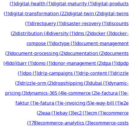
(
1
)
digital-health
(
1
)
digital-maturity
(
1
)
digital-products
(
1
)
digital-transformation
(
22
)
digital-twin
(
2
)
digital-twins
(
1
)
directquery
(
1
)
disaster-recovery
(
1
)
discounts
(
2
)
distribution
(
4
)
diversity
(
1
)
dms
(
2
)
docker
(
3
)
docker-
compose
(
1
)
doctype
(
1
)
document-management
(
3
)
document-processing
(
2
)
documentation
(
2
)
documents
(
4
)
dolibarr
(
1
)
domo
(
1
)
donor-management
(
2
)
dpa
(
1
)
dpdp
(
1
)
dpo
(
1
)
drip-campaigns
(
1
)
drip-content
(
1
)
drizzle
(
3
)
drizzle-orm
(
2
)
dropshipping
(
3
)
dubai
(
1
)
dynamic-
pricing
(
3
)
dynamics-365
(
4
)
e-commerce
(
2
)
e-factura
(
1
)
e-
faktur
(
1
)
e-fatura
(
1
)
e-invoicing
(
5
)
e-way-bill
(
1
)
e2e
(
2
)
eaa
(
1
)
ebay
(
3
)
ec2
(
1
)
ecm
(
1
)
ecommerce
(
178
)
ecommerce-analytics
(
3
)
ecommerce-costs