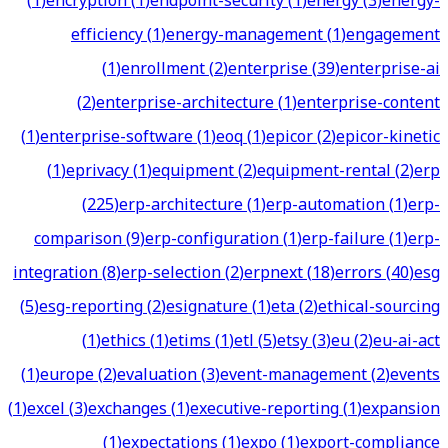
(
1
)
encryption
(
1
)
endpoint-security
(
1
)
energy
(
3
)
energy-
efficiency
(
1
)
energy-management
(
1
)
engagement
(
1
)
enrollment
(
2
)
enterprise
(
39
)
enterprise-ai
(
2
)
enterprise-architecture
(
1
)
enterprise-content
(
1
)
enterprise-software
(
1
)
eoq
(
1
)
epicor
(
2
)
epicor-kinetic
(
1
)
eprivacy
(
1
)
equipment
(
2
)
equipment-rental
(
2
)
erp
(
225
)
erp-architecture
(
1
)
erp-automation
(
1
)
erp-
comparison
(
9
)
erp-configuration
(
1
)
erp-failure
(
1
)
erp-
integration
(
8
)
erp-selection
(
2
)
erpnext
(
18
)
errors
(
40
)
esg
(
5
)
esg-reporting
(
2
)
esignature
(
1
)
eta
(
2
)
ethical-sourcing
(
1
)
ethics
(
1
)
etims
(
1
)
etl
(
5
)
etsy
(
3
)
eu
(
2
)
eu-ai-act
(
1
)
europe
(
2
)
evaluation
(
3
)
event-management
(
2
)
events
(
1
)
excel
(
3
)
exchanges
(
1
)
executive-reporting
(
1
)
expansion
(
1
)
expectations
(
1
)
expo
(
1
)
export-compliance