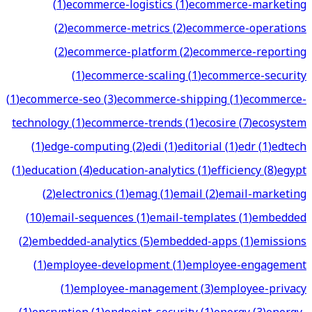
(
1
)
ecommerce-logistics
(
1
)
ecommerce-marketing
(
2
)
ecommerce-metrics
(
2
)
ecommerce-operations
(
2
)
ecommerce-platform
(
2
)
ecommerce-reporting
(
1
)
ecommerce-scaling
(
1
)
ecommerce-security
(
1
)
ecommerce-seo
(
3
)
ecommerce-shipping
(
1
)
ecommerce-
technology
(
1
)
ecommerce-trends
(
1
)
ecosire
(
7
)
ecosystem
(
1
)
edge-computing
(
2
)
edi
(
1
)
editorial
(
1
)
edr
(
1
)
edtech
(
1
)
education
(
4
)
education-analytics
(
1
)
efficiency
(
8
)
egypt
(
2
)
electronics
(
1
)
emag
(
1
)
email
(
2
)
email-marketing
(
10
)
email-sequences
(
1
)
email-templates
(
1
)
embedded
(
2
)
embedded-analytics
(
5
)
embedded-apps
(
1
)
emissions
(
1
)
employee-development
(
1
)
employee-engagement
(
1
)
employee-management
(
3
)
employee-privacy