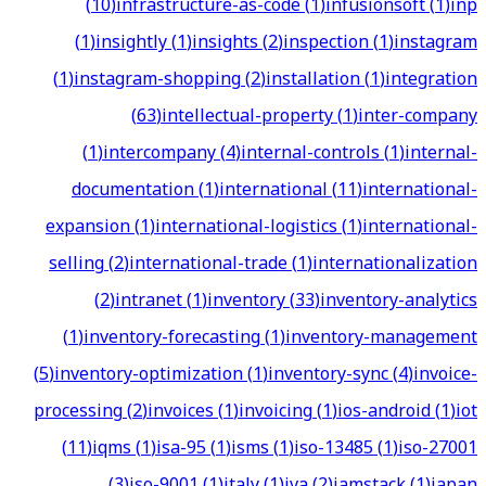
(
10
)
infrastructure-as-code
(
1
)
infusionsoft
(
1
)
inp
(
1
)
insightly
(
1
)
insights
(
2
)
inspection
(
1
)
instagram
(
1
)
instagram-shopping
(
2
)
installation
(
1
)
integration
(
63
)
intellectual-property
(
1
)
inter-company
(
1
)
intercompany
(
4
)
internal-controls
(
1
)
internal-
documentation
(
1
)
international
(
11
)
international-
expansion
(
1
)
international-logistics
(
1
)
international-
selling
(
2
)
international-trade
(
1
)
internationalization
(
2
)
intranet
(
1
)
inventory
(
33
)
inventory-analytics
(
1
)
inventory-forecasting
(
1
)
inventory-management
(
5
)
inventory-optimization
(
1
)
inventory-sync
(
4
)
invoice-
processing
(
2
)
invoices
(
1
)
invoicing
(
1
)
ios-android
(
1
)
iot
(
11
)
iqms
(
1
)
isa-95
(
1
)
isms
(
1
)
iso-13485
(
1
)
iso-27001
(
3
)
iso-9001
(
1
)
italy
(
1
)
iva
(
2
)
jamstack
(
1
)
japan