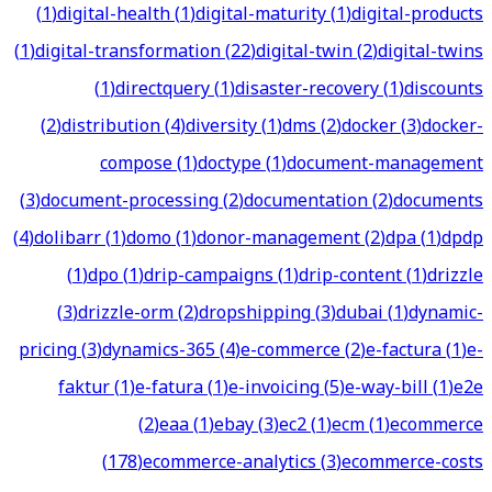
(
1
)
digital-health
(
1
)
digital-maturity
(
1
)
digital-products
(
1
)
digital-transformation
(
22
)
digital-twin
(
2
)
digital-twins
(
1
)
directquery
(
1
)
disaster-recovery
(
1
)
discounts
(
2
)
distribution
(
4
)
diversity
(
1
)
dms
(
2
)
docker
(
3
)
docker-
compose
(
1
)
doctype
(
1
)
document-management
(
3
)
document-processing
(
2
)
documentation
(
2
)
documents
(
4
)
dolibarr
(
1
)
domo
(
1
)
donor-management
(
2
)
dpa
(
1
)
dpdp
(
1
)
dpo
(
1
)
drip-campaigns
(
1
)
drip-content
(
1
)
drizzle
(
3
)
drizzle-orm
(
2
)
dropshipping
(
3
)
dubai
(
1
)
dynamic-
pricing
(
3
)
dynamics-365
(
4
)
e-commerce
(
2
)
e-factura
(
1
)
e-
faktur
(
1
)
e-fatura
(
1
)
e-invoicing
(
5
)
e-way-bill
(
1
)
e2e
(
2
)
eaa
(
1
)
ebay
(
3
)
ec2
(
1
)
ecm
(
1
)
ecommerce
(
178
)
ecommerce-analytics
(
3
)
ecommerce-costs