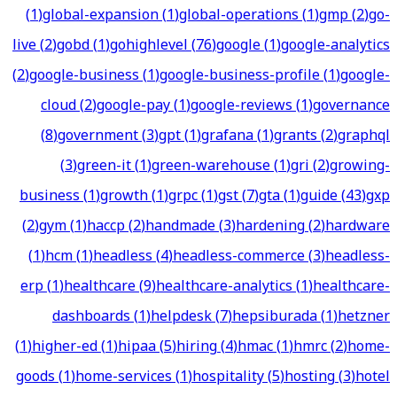
(
1
)
global-expansion
(
1
)
global-operations
(
1
)
gmp
(
2
)
go-
live
(
2
)
gobd
(
1
)
gohighlevel
(
76
)
google
(
1
)
google-analytics
(
2
)
google-business
(
1
)
google-business-profile
(
1
)
google-
cloud
(
2
)
google-pay
(
1
)
google-reviews
(
1
)
governance
(
8
)
government
(
3
)
gpt
(
1
)
grafana
(
1
)
grants
(
2
)
graphql
(
3
)
green-it
(
1
)
green-warehouse
(
1
)
gri
(
2
)
growing-
business
(
1
)
growth
(
1
)
grpc
(
1
)
gst
(
7
)
gta
(
1
)
guide
(
43
)
gxp
(
2
)
gym
(
1
)
haccp
(
2
)
handmade
(
3
)
hardening
(
2
)
hardware
(
1
)
hcm
(
1
)
headless
(
4
)
headless-commerce
(
3
)
headless-
erp
(
1
)
healthcare
(
9
)
healthcare-analytics
(
1
)
healthcare-
dashboards
(
1
)
helpdesk
(
7
)
hepsiburada
(
1
)
hetzner
(
1
)
higher-ed
(
1
)
hipaa
(
5
)
hiring
(
4
)
hmac
(
1
)
hmrc
(
2
)
home-
goods
(
1
)
home-services
(
1
)
hospitality
(
5
)
hosting
(
3
)
hotel