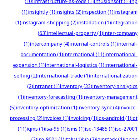
(
10
)
infrastructure-as-code
(
1
)
infusionsoft
(
1
)
inp
(
1
)
insightly
(
1
)
insights
(
2
)
inspection
(
1
)
instagram
(
1
)
instagram-shopping
(
2
)
installation
(
1
)
integration
(
63
)
intellectual-property
(
1
)
inter-company
(
1
)
intercompany
(
4
)
internal-controls
(
1
)
internal-
documentation
(
1
)
international
(
11
)
international-
expansion
(
1
)
international-logistics
(
1
)
international-
selling
(
2
)
international-trade
(
1
)
internationalization
(
2
)
intranet
(
1
)
inventory
(
33
)
inventory-analytics
(
1
)
inventory-forecasting
(
1
)
inventory-management
(
5
)
inventory-optimization
(
1
)
inventory-sync
(
4
)
invoice-
processing
(
2
)
invoices
(
1
)
invoicing
(
1
)
ios-android
(
1
)
iot
(
11
)
iqms
(
1
)
isa-95
(
1
)
isms
(
1
)
iso-13485
(
1
)
iso-27001
(
3
)
iso-9001
(
1
)
italy
(
1
)
iva
(
2
)
jamstack
(
1
)
japan