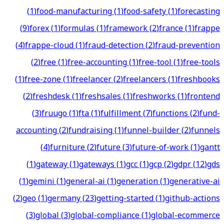
(
1
)
food-manufacturing
(
1
)
food-safety
(
1
)
forecasting
(
9
)
forex
(
1
)
formulas
(
1
)
framework
(
2
)
france
(
1
)
frappe
(
4
)
frappe-cloud
(
1
)
fraud-detection
(
2
)
fraud-prevention
(
2
)
free
(
1
)
free-accounting
(
1
)
free-tool
(
1
)
free-tools
(
1
)
free-zone
(
1
)
freelancer
(
2
)
freelancers
(
1
)
freshbooks
(
2
)
freshdesk
(
1
)
freshsales
(
1
)
freshworks
(
1
)
frontend
(
3
)
fruugo
(
1
)
fta
(
1
)
fulfillment
(
7
)
functions
(
2
)
fund-
accounting
(
2
)
fundraising
(
1
)
funnel-builder
(
2
)
funnels
(
4
)
furniture
(
2
)
future
(
3
)
future-of-work
(
1
)
gantt
(
1
)
gateway
(
1
)
gateways
(
1
)
gcc
(
1
)
gcp
(
2
)
gdpr
(
12
)
gds
(
1
)
gemini
(
1
)
general-ai
(
1
)
generation
(
1
)
generative-ai
(
2
)
geo
(
1
)
germany
(
23
)
getting-started
(
1
)
github-actions
(
3
)
global
(
3
)
global-compliance
(
1
)
global-ecommerce