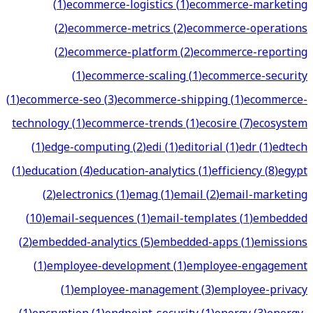
(
1
)
ecommerce-logistics
(
1
)
ecommerce-marketing
(
2
)
ecommerce-metrics
(
2
)
ecommerce-operations
(
2
)
ecommerce-platform
(
2
)
ecommerce-reporting
(
1
)
ecommerce-scaling
(
1
)
ecommerce-security
(
1
)
ecommerce-seo
(
3
)
ecommerce-shipping
(
1
)
ecommerce-
technology
(
1
)
ecommerce-trends
(
1
)
ecosire
(
7
)
ecosystem
(
1
)
edge-computing
(
2
)
edi
(
1
)
editorial
(
1
)
edr
(
1
)
edtech
(
1
)
education
(
4
)
education-analytics
(
1
)
efficiency
(
8
)
egypt
(
2
)
electronics
(
1
)
emag
(
1
)
email
(
2
)
email-marketing
(
10
)
email-sequences
(
1
)
email-templates
(
1
)
embedded
(
2
)
embedded-analytics
(
5
)
embedded-apps
(
1
)
emissions
(
1
)
employee-development
(
1
)
employee-engagement
(
1
)
employee-management
(
3
)
employee-privacy