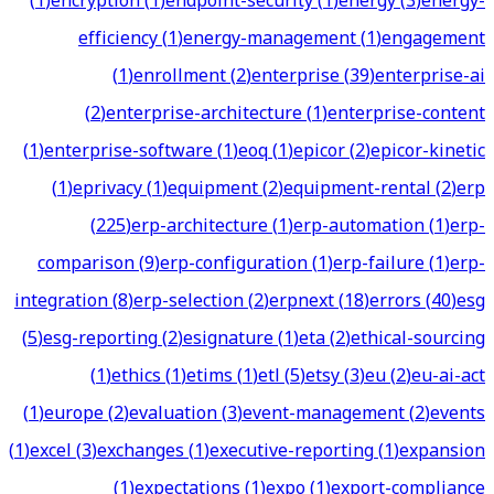
(
1
)
encryption
(
1
)
endpoint-security
(
1
)
energy
(
3
)
energy-
efficiency
(
1
)
energy-management
(
1
)
engagement
(
1
)
enrollment
(
2
)
enterprise
(
39
)
enterprise-ai
(
2
)
enterprise-architecture
(
1
)
enterprise-content
(
1
)
enterprise-software
(
1
)
eoq
(
1
)
epicor
(
2
)
epicor-kinetic
(
1
)
eprivacy
(
1
)
equipment
(
2
)
equipment-rental
(
2
)
erp
(
225
)
erp-architecture
(
1
)
erp-automation
(
1
)
erp-
comparison
(
9
)
erp-configuration
(
1
)
erp-failure
(
1
)
erp-
integration
(
8
)
erp-selection
(
2
)
erpnext
(
18
)
errors
(
40
)
esg
(
5
)
esg-reporting
(
2
)
esignature
(
1
)
eta
(
2
)
ethical-sourcing
(
1
)
ethics
(
1
)
etims
(
1
)
etl
(
5
)
etsy
(
3
)
eu
(
2
)
eu-ai-act
(
1
)
europe
(
2
)
evaluation
(
3
)
event-management
(
2
)
events
(
1
)
excel
(
3
)
exchanges
(
1
)
executive-reporting
(
1
)
expansion
(
1
)
expectations
(
1
)
expo
(
1
)
export-compliance