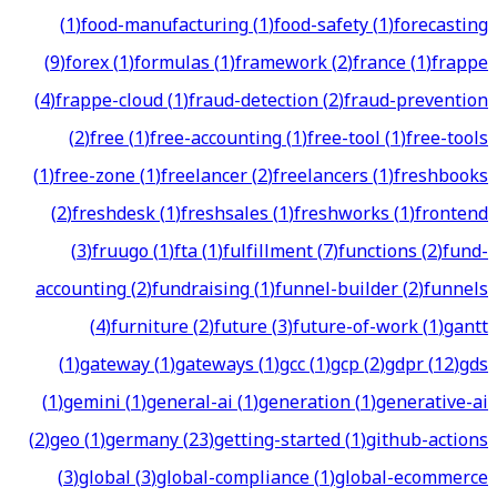
(
1
)
food-manufacturing
(
1
)
food-safety
(
1
)
forecasting
(
9
)
forex
(
1
)
formulas
(
1
)
framework
(
2
)
france
(
1
)
frappe
(
4
)
frappe-cloud
(
1
)
fraud-detection
(
2
)
fraud-prevention
(
2
)
free
(
1
)
free-accounting
(
1
)
free-tool
(
1
)
free-tools
(
1
)
free-zone
(
1
)
freelancer
(
2
)
freelancers
(
1
)
freshbooks
(
2
)
freshdesk
(
1
)
freshsales
(
1
)
freshworks
(
1
)
frontend
(
3
)
fruugo
(
1
)
fta
(
1
)
fulfillment
(
7
)
functions
(
2
)
fund-
accounting
(
2
)
fundraising
(
1
)
funnel-builder
(
2
)
funnels
(
4
)
furniture
(
2
)
future
(
3
)
future-of-work
(
1
)
gantt
(
1
)
gateway
(
1
)
gateways
(
1
)
gcc
(
1
)
gcp
(
2
)
gdpr
(
12
)
gds
(
1
)
gemini
(
1
)
general-ai
(
1
)
generation
(
1
)
generative-ai
(
2
)
geo
(
1
)
germany
(
23
)
getting-started
(
1
)
github-actions
(
3
)
global
(
3
)
global-compliance
(
1
)
global-ecommerce