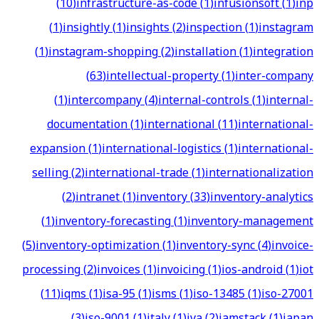
(
10
)
infrastructure-as-code
(
1
)
infusionsoft
(
1
)
inp
(
1
)
insightly
(
1
)
insights
(
2
)
inspection
(
1
)
instagram
(
1
)
instagram-shopping
(
2
)
installation
(
1
)
integration
(
63
)
intellectual-property
(
1
)
inter-company
(
1
)
intercompany
(
4
)
internal-controls
(
1
)
internal-
documentation
(
1
)
international
(
11
)
international-
expansion
(
1
)
international-logistics
(
1
)
international-
selling
(
2
)
international-trade
(
1
)
internationalization
(
2
)
intranet
(
1
)
inventory
(
33
)
inventory-analytics
(
1
)
inventory-forecasting
(
1
)
inventory-management
(
5
)
inventory-optimization
(
1
)
inventory-sync
(
4
)
invoice-
processing
(
2
)
invoices
(
1
)
invoicing
(
1
)
ios-android
(
1
)
iot
(
11
)
iqms
(
1
)
isa-95
(
1
)
isms
(
1
)
iso-13485
(
1
)
iso-27001
(
3
)
iso-9001
(
1
)
italy
(
1
)
iva
(
2
)
jamstack
(
1
)
japan