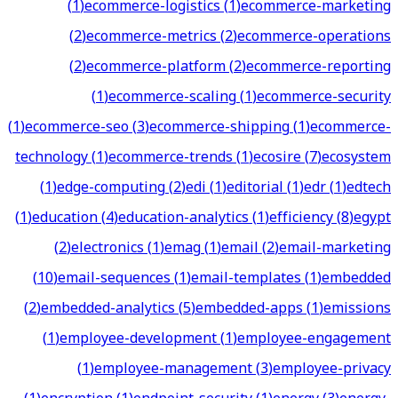
(
1
)
ecommerce-logistics
(
1
)
ecommerce-marketing
(
2
)
ecommerce-metrics
(
2
)
ecommerce-operations
(
2
)
ecommerce-platform
(
2
)
ecommerce-reporting
(
1
)
ecommerce-scaling
(
1
)
ecommerce-security
(
1
)
ecommerce-seo
(
3
)
ecommerce-shipping
(
1
)
ecommerce-
technology
(
1
)
ecommerce-trends
(
1
)
ecosire
(
7
)
ecosystem
(
1
)
edge-computing
(
2
)
edi
(
1
)
editorial
(
1
)
edr
(
1
)
edtech
(
1
)
education
(
4
)
education-analytics
(
1
)
efficiency
(
8
)
egypt
(
2
)
electronics
(
1
)
emag
(
1
)
email
(
2
)
email-marketing
(
10
)
email-sequences
(
1
)
email-templates
(
1
)
embedded
(
2
)
embedded-analytics
(
5
)
embedded-apps
(
1
)
emissions
(
1
)
employee-development
(
1
)
employee-engagement
(
1
)
employee-management
(
3
)
employee-privacy