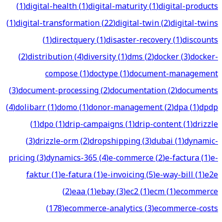
(
1
)
digital-health
(
1
)
digital-maturity
(
1
)
digital-products
(
1
)
digital-transformation
(
22
)
digital-twin
(
2
)
digital-twins
(
1
)
directquery
(
1
)
disaster-recovery
(
1
)
discounts
(
2
)
distribution
(
4
)
diversity
(
1
)
dms
(
2
)
docker
(
3
)
docker-
compose
(
1
)
doctype
(
1
)
document-management
(
3
)
document-processing
(
2
)
documentation
(
2
)
documents
(
4
)
dolibarr
(
1
)
domo
(
1
)
donor-management
(
2
)
dpa
(
1
)
dpdp
(
1
)
dpo
(
1
)
drip-campaigns
(
1
)
drip-content
(
1
)
drizzle
(
3
)
drizzle-orm
(
2
)
dropshipping
(
3
)
dubai
(
1
)
dynamic-
pricing
(
3
)
dynamics-365
(
4
)
e-commerce
(
2
)
e-factura
(
1
)
e-
faktur
(
1
)
e-fatura
(
1
)
e-invoicing
(
5
)
e-way-bill
(
1
)
e2e
(
2
)
eaa
(
1
)
ebay
(
3
)
ec2
(
1
)
ecm
(
1
)
ecommerce
(
178
)
ecommerce-analytics
(
3
)
ecommerce-costs