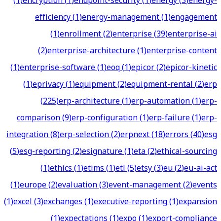
(
1
)
encryption
(
1
)
endpoint-security
(
1
)
energy
(
3
)
energy-
efficiency
(
1
)
energy-management
(
1
)
engagement
(
1
)
enrollment
(
2
)
enterprise
(
39
)
enterprise-ai
(
2
)
enterprise-architecture
(
1
)
enterprise-content
(
1
)
enterprise-software
(
1
)
eoq
(
1
)
epicor
(
2
)
epicor-kinetic
(
1
)
eprivacy
(
1
)
equipment
(
2
)
equipment-rental
(
2
)
erp
(
225
)
erp-architecture
(
1
)
erp-automation
(
1
)
erp-
comparison
(
9
)
erp-configuration
(
1
)
erp-failure
(
1
)
erp-
integration
(
8
)
erp-selection
(
2
)
erpnext
(
18
)
errors
(
40
)
esg
(
5
)
esg-reporting
(
2
)
esignature
(
1
)
eta
(
2
)
ethical-sourcing
(
1
)
ethics
(
1
)
etims
(
1
)
etl
(
5
)
etsy
(
3
)
eu
(
2
)
eu-ai-act
(
1
)
europe
(
2
)
evaluation
(
3
)
event-management
(
2
)
events
(
1
)
excel
(
3
)
exchanges
(
1
)
executive-reporting
(
1
)
expansion
(
1
)
expectations
(
1
)
expo
(
1
)
export-compliance