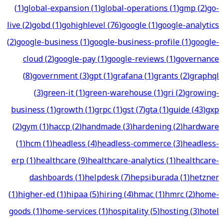
(
1
)
global-expansion
(
1
)
global-operations
(
1
)
gmp
(
2
)
go-
live
(
2
)
gobd
(
1
)
gohighlevel
(
76
)
google
(
1
)
google-analytics
(
2
)
google-business
(
1
)
google-business-profile
(
1
)
google-
cloud
(
2
)
google-pay
(
1
)
google-reviews
(
1
)
governance
(
8
)
government
(
3
)
gpt
(
1
)
grafana
(
1
)
grants
(
2
)
graphql
(
3
)
green-it
(
1
)
green-warehouse
(
1
)
gri
(
2
)
growing-
business
(
1
)
growth
(
1
)
grpc
(
1
)
gst
(
7
)
gta
(
1
)
guide
(
43
)
gxp
(
2
)
gym
(
1
)
haccp
(
2
)
handmade
(
3
)
hardening
(
2
)
hardware
(
1
)
hcm
(
1
)
headless
(
4
)
headless-commerce
(
3
)
headless-
erp
(
1
)
healthcare
(
9
)
healthcare-analytics
(
1
)
healthcare-
dashboards
(
1
)
helpdesk
(
7
)
hepsiburada
(
1
)
hetzner
(
1
)
higher-ed
(
1
)
hipaa
(
5
)
hiring
(
4
)
hmac
(
1
)
hmrc
(
2
)
home-
goods
(
1
)
home-services
(
1
)
hospitality
(
5
)
hosting
(
3
)
hotel