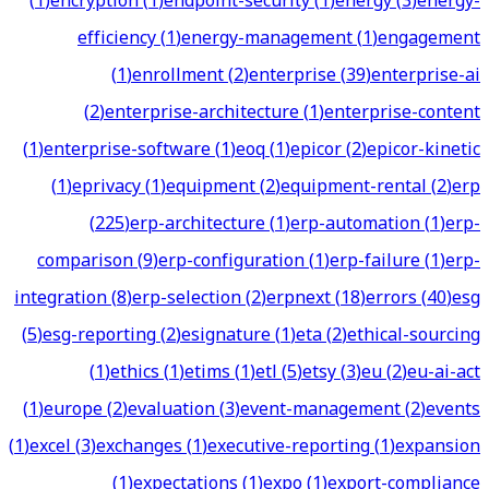
(
1
)
encryption
(
1
)
endpoint-security
(
1
)
energy
(
3
)
energy-
efficiency
(
1
)
energy-management
(
1
)
engagement
(
1
)
enrollment
(
2
)
enterprise
(
39
)
enterprise-ai
(
2
)
enterprise-architecture
(
1
)
enterprise-content
(
1
)
enterprise-software
(
1
)
eoq
(
1
)
epicor
(
2
)
epicor-kinetic
(
1
)
eprivacy
(
1
)
equipment
(
2
)
equipment-rental
(
2
)
erp
(
225
)
erp-architecture
(
1
)
erp-automation
(
1
)
erp-
comparison
(
9
)
erp-configuration
(
1
)
erp-failure
(
1
)
erp-
integration
(
8
)
erp-selection
(
2
)
erpnext
(
18
)
errors
(
40
)
esg
(
5
)
esg-reporting
(
2
)
esignature
(
1
)
eta
(
2
)
ethical-sourcing
(
1
)
ethics
(
1
)
etims
(
1
)
etl
(
5
)
etsy
(
3
)
eu
(
2
)
eu-ai-act
(
1
)
europe
(
2
)
evaluation
(
3
)
event-management
(
2
)
events
(
1
)
excel
(
3
)
exchanges
(
1
)
executive-reporting
(
1
)
expansion
(
1
)
expectations
(
1
)
expo
(
1
)
export-compliance