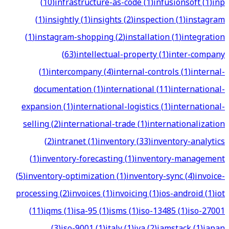
(
10
)
infrastructure-as-code
(
1
)
infusionsoft
(
1
)
inp
(
1
)
insightly
(
1
)
insights
(
2
)
inspection
(
1
)
instagram
(
1
)
instagram-shopping
(
2
)
installation
(
1
)
integration
(
63
)
intellectual-property
(
1
)
inter-company
(
1
)
intercompany
(
4
)
internal-controls
(
1
)
internal-
documentation
(
1
)
international
(
11
)
international-
expansion
(
1
)
international-logistics
(
1
)
international-
selling
(
2
)
international-trade
(
1
)
internationalization
(
2
)
intranet
(
1
)
inventory
(
33
)
inventory-analytics
(
1
)
inventory-forecasting
(
1
)
inventory-management
(
5
)
inventory-optimization
(
1
)
inventory-sync
(
4
)
invoice-
processing
(
2
)
invoices
(
1
)
invoicing
(
1
)
ios-android
(
1
)
iot
(
11
)
iqms
(
1
)
isa-95
(
1
)
isms
(
1
)
iso-13485
(
1
)
iso-27001
(
3
)
iso-9001
(
1
)
italy
(
1
)
iva
(
2
)
jamstack
(
1
)
japan