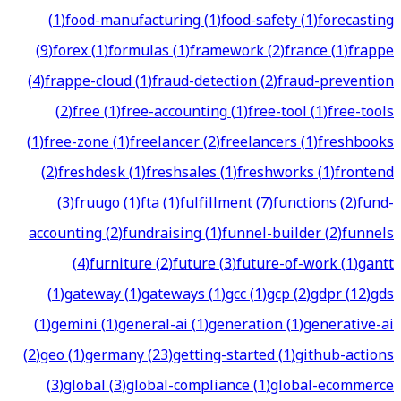
(
1
)
food-manufacturing
(
1
)
food-safety
(
1
)
forecasting
(
9
)
forex
(
1
)
formulas
(
1
)
framework
(
2
)
france
(
1
)
frappe
(
4
)
frappe-cloud
(
1
)
fraud-detection
(
2
)
fraud-prevention
(
2
)
free
(
1
)
free-accounting
(
1
)
free-tool
(
1
)
free-tools
(
1
)
free-zone
(
1
)
freelancer
(
2
)
freelancers
(
1
)
freshbooks
(
2
)
freshdesk
(
1
)
freshsales
(
1
)
freshworks
(
1
)
frontend
(
3
)
fruugo
(
1
)
fta
(
1
)
fulfillment
(
7
)
functions
(
2
)
fund-
accounting
(
2
)
fundraising
(
1
)
funnel-builder
(
2
)
funnels
(
4
)
furniture
(
2
)
future
(
3
)
future-of-work
(
1
)
gantt
(
1
)
gateway
(
1
)
gateways
(
1
)
gcc
(
1
)
gcp
(
2
)
gdpr
(
12
)
gds
(
1
)
gemini
(
1
)
general-ai
(
1
)
generation
(
1
)
generative-ai
(
2
)
geo
(
1
)
germany
(
23
)
getting-started
(
1
)
github-actions
(
3
)
global
(
3
)
global-compliance
(
1
)
global-ecommerce