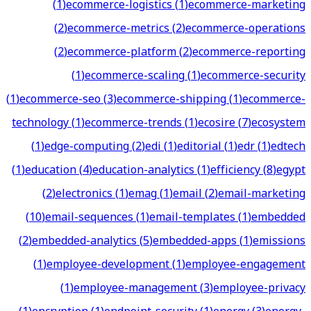
(
1
)
ecommerce-logistics
(
1
)
ecommerce-marketing
(
2
)
ecommerce-metrics
(
2
)
ecommerce-operations
(
2
)
ecommerce-platform
(
2
)
ecommerce-reporting
(
1
)
ecommerce-scaling
(
1
)
ecommerce-security
(
1
)
ecommerce-seo
(
3
)
ecommerce-shipping
(
1
)
ecommerce-
technology
(
1
)
ecommerce-trends
(
1
)
ecosire
(
7
)
ecosystem
(
1
)
edge-computing
(
2
)
edi
(
1
)
editorial
(
1
)
edr
(
1
)
edtech
(
1
)
education
(
4
)
education-analytics
(
1
)
efficiency
(
8
)
egypt
(
2
)
electronics
(
1
)
emag
(
1
)
email
(
2
)
email-marketing
(
10
)
email-sequences
(
1
)
email-templates
(
1
)
embedded
(
2
)
embedded-analytics
(
5
)
embedded-apps
(
1
)
emissions
(
1
)
employee-development
(
1
)
employee-engagement
(
1
)
employee-management
(
3
)
employee-privacy