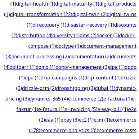
(
1
)
digital-health
(
1
)
digital-maturity
(
1
)
digital-products
(
1
)
digital-transformation
(
22
)
digital-twin
(
2
)
digital-twins
(
1
)
directquery
(
1
)
disaster-recovery
(
1
)
discounts
(
2
)
distribution
(
4
)
diversity
(
1
)
dms
(
2
)
docker
(
3
)
docker-
compose
(
1
)
doctype
(
1
)
document-management
(
3
)
document-processing
(
2
)
documentation
(
2
)
documents
(
4
)
dolibarr
(
1
)
domo
(
1
)
donor-management
(
2
)
dpa
(
1
)
dpdp
(
1
)
dpo
(
1
)
drip-campaigns
(
1
)
drip-content
(
1
)
drizzle
(
3
)
drizzle-orm
(
2
)
dropshipping
(
3
)
dubai
(
1
)
dynamic-
pricing
(
3
)
dynamics-365
(
4
)
e-commerce
(
2
)
e-factura
(
1
)
e-
faktur
(
1
)
e-fatura
(
1
)
e-invoicing
(
5
)
e-way-bill
(
1
)
e2e
(
2
)
eaa
(
1
)
ebay
(
3
)
ec2
(
1
)
ecm
(
1
)
ecommerce
(
178
)
ecommerce-analytics
(
3
)
ecommerce-costs