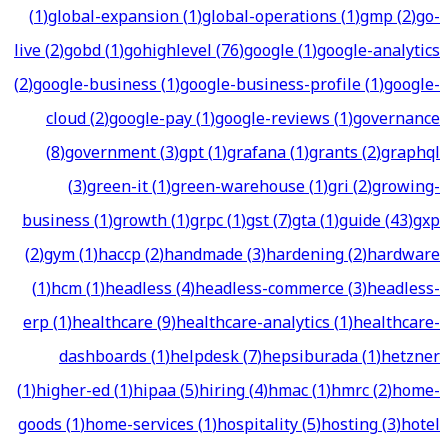
(
1
)
global-expansion
(
1
)
global-operations
(
1
)
gmp
(
2
)
go-
live
(
2
)
gobd
(
1
)
gohighlevel
(
76
)
google
(
1
)
google-analytics
(
2
)
google-business
(
1
)
google-business-profile
(
1
)
google-
cloud
(
2
)
google-pay
(
1
)
google-reviews
(
1
)
governance
(
8
)
government
(
3
)
gpt
(
1
)
grafana
(
1
)
grants
(
2
)
graphql
(
3
)
green-it
(
1
)
green-warehouse
(
1
)
gri
(
2
)
growing-
business
(
1
)
growth
(
1
)
grpc
(
1
)
gst
(
7
)
gta
(
1
)
guide
(
43
)
gxp
(
2
)
gym
(
1
)
haccp
(
2
)
handmade
(
3
)
hardening
(
2
)
hardware
(
1
)
hcm
(
1
)
headless
(
4
)
headless-commerce
(
3
)
headless-
erp
(
1
)
healthcare
(
9
)
healthcare-analytics
(
1
)
healthcare-
dashboards
(
1
)
helpdesk
(
7
)
hepsiburada
(
1
)
hetzner
(
1
)
higher-ed
(
1
)
hipaa
(
5
)
hiring
(
4
)
hmac
(
1
)
hmrc
(
2
)
home-
goods
(
1
)
home-services
(
1
)
hospitality
(
5
)
hosting
(
3
)
hotel