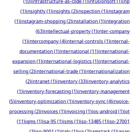
(
10
)
infrastructure-as-code
(
1
)
infusionsoft
(
1
)
inp
(
1
)
insightly
(
1
)
insights
(
2
)
inspection
(
1
)
instagram
(
1
)
instagram-shopping
(
2
)
installation
(
1
)
integration
(
63
)
intellectual-property
(
1
)
inter-company
(
1
)
intercompany
(
4
)
internal-controls
(
1
)
internal-
documentation
(
1
)
international
(
11
)
international-
expansion
(
1
)
international-logistics
(
1
)
international-
selling
(
2
)
international-trade
(
1
)
internationalization
(
2
)
intranet
(
1
)
inventory
(
33
)
inventory-analytics
(
1
)
inventory-forecasting
(
1
)
inventory-management
(
5
)
inventory-optimization
(
1
)
inventory-sync
(
4
)
invoice-
processing
(
2
)
invoices
(
1
)
invoicing
(
1
)
ios-android
(
1
)
iot
(
11
)
iqms
(
1
)
isa-95
(
1
)
isms
(
1
)
iso-13485
(
1
)
iso-27001
(
3
)
iso-9001
(
1
)
italy
(
1
)
iva
(
2
)
jamstack
(
1
)
japan