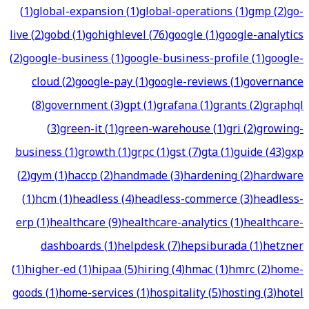
(
1
)
global-expansion
(
1
)
global-operations
(
1
)
gmp
(
2
)
go-
live
(
2
)
gobd
(
1
)
gohighlevel
(
76
)
google
(
1
)
google-analytics
(
2
)
google-business
(
1
)
google-business-profile
(
1
)
google-
cloud
(
2
)
google-pay
(
1
)
google-reviews
(
1
)
governance
(
8
)
government
(
3
)
gpt
(
1
)
grafana
(
1
)
grants
(
2
)
graphql
(
3
)
green-it
(
1
)
green-warehouse
(
1
)
gri
(
2
)
growing-
business
(
1
)
growth
(
1
)
grpc
(
1
)
gst
(
7
)
gta
(
1
)
guide
(
43
)
gxp
(
2
)
gym
(
1
)
haccp
(
2
)
handmade
(
3
)
hardening
(
2
)
hardware
(
1
)
hcm
(
1
)
headless
(
4
)
headless-commerce
(
3
)
headless-
erp
(
1
)
healthcare
(
9
)
healthcare-analytics
(
1
)
healthcare-
dashboards
(
1
)
helpdesk
(
7
)
hepsiburada
(
1
)
hetzner
(
1
)
higher-ed
(
1
)
hipaa
(
5
)
hiring
(
4
)
hmac
(
1
)
hmrc
(
2
)
home-
goods
(
1
)
home-services
(
1
)
hospitality
(
5
)
hosting
(
3
)
hotel