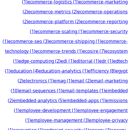
(
1
)
ecommerce-logistics
(
1
)
ecommerce-marketing
(
2
)
ecommerce-metrics
(
2
)
ecommerce-operations
(
2
)
ecommerce-platform
(
2
)
ecommerce-reporting
(
1
)
ecommerce-scaling
(
1
)
ecommerce-security
(
1
)
ecommerce-seo
(
3
)
ecommerce-shipping
(
1
)
ecommerce-
technology
(
1
)
ecommerce-trends
(
1
)
ecosire
(
7
)
ecosystem
(
1
)
edge-computing
(
2
)
edi
(
1
)
editorial
(
1
)
edr
(
1
)
edtech
(
1
)
education
(
4
)
education-analytics
(
1
)
efficiency
(
8
)
egypt
(
2
)
electronics
(
1
)
emag
(
1
)
email
(
2
)
email-marketing
(
10
)
email-sequences
(
1
)
email-templates
(
1
)
embedded
(
2
)
embedded-analytics
(
5
)
embedded-apps
(
1
)
emissions
(
1
)
employee-development
(
1
)
employee-engagement
(
1
)
employee-management
(
3
)
employee-privacy