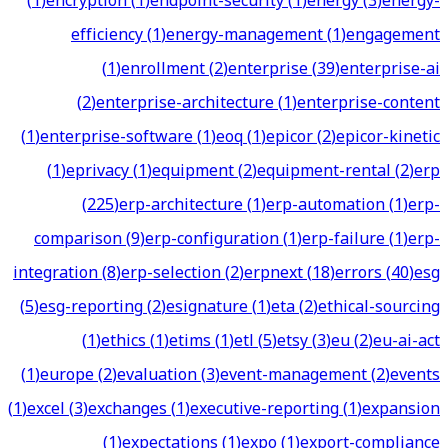
(
1
)
encryption
(
1
)
endpoint-security
(
1
)
energy
(
3
)
energy-
efficiency
(
1
)
energy-management
(
1
)
engagement
(
1
)
enrollment
(
2
)
enterprise
(
39
)
enterprise-ai
(
2
)
enterprise-architecture
(
1
)
enterprise-content
(
1
)
enterprise-software
(
1
)
eoq
(
1
)
epicor
(
2
)
epicor-kinetic
(
1
)
eprivacy
(
1
)
equipment
(
2
)
equipment-rental
(
2
)
erp
(
225
)
erp-architecture
(
1
)
erp-automation
(
1
)
erp-
comparison
(
9
)
erp-configuration
(
1
)
erp-failure
(
1
)
erp-
integration
(
8
)
erp-selection
(
2
)
erpnext
(
18
)
errors
(
40
)
esg
(
5
)
esg-reporting
(
2
)
esignature
(
1
)
eta
(
2
)
ethical-sourcing
(
1
)
ethics
(
1
)
etims
(
1
)
etl
(
5
)
etsy
(
3
)
eu
(
2
)
eu-ai-act
(
1
)
europe
(
2
)
evaluation
(
3
)
event-management
(
2
)
events
(
1
)
excel
(
3
)
exchanges
(
1
)
executive-reporting
(
1
)
expansion
(
1
)
expectations
(
1
)
expo
(
1
)
export-compliance