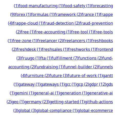
(
1
)
food-manufacturing
(
1
)
food-safety
(
1
)
forecasting
(
9
)
forex
(
1
)
formulas
(
1
)
framework
(
2
)
france
(
1
)
frappe
(
4
)
frappe-cloud
(
1
)
fraud-detection
(
2
)
fraud-prevention
(
2
)
free
(
1
)
free-accounting
(
1
)
free-tool
(
1
)
free-tools
(
1
)
free-zone
(
1
)
freelancer
(
2
)
freelancers
(
1
)
freshbooks
(
2
)
freshdesk
(
1
)
freshsales
(
1
)
freshworks
(
1
)
frontend
(
3
)
fruugo
(
1
)
fta
(
1
)
fulfillment
(
7
)
functions
(
2
)
fund-
accounting
(
2
)
fundraising
(
1
)
funnel-builder
(
2
)
funnels
(
4
)
furniture
(
2
)
future
(
3
)
future-of-work
(
1
)
gantt
(
1
)
gateway
(
1
)
gateways
(
1
)
gcc
(
1
)
gcp
(
2
)
gdpr
(
12
)
gds
(
1
)
gemini
(
1
)
general-ai
(
1
)
generation
(
1
)
generative-ai
(
2
)
geo
(
1
)
germany
(
23
)
getting-started
(
1
)
github-actions
(
3
)
global
(
3
)
global-compliance
(
1
)
global-ecommerce