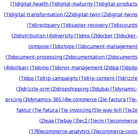
(
1
)
digital-health
(
1
)
digital-maturity
(
1
)
digital-products
(
1
)
digital-transformation
(
22
)
digital-twin
(
2
)
digital-twins
(
1
)
directquery
(
1
)
disaster-recovery
(
1
)
discounts
(
2
)
distribution
(
4
)
diversity
(
1
)
dms
(
2
)
docker
(
3
)
docker-
compose
(
1
)
doctype
(
1
)
document-management
(
3
)
document-processing
(
2
)
documentation
(
2
)
documents
(
4
)
dolibarr
(
1
)
domo
(
1
)
donor-management
(
2
)
dpa
(
1
)
dpdp
(
1
)
dpo
(
1
)
drip-campaigns
(
1
)
drip-content
(
1
)
drizzle
(
3
)
drizzle-orm
(
2
)
dropshipping
(
3
)
dubai
(
1
)
dynamic-
pricing
(
3
)
dynamics-365
(
4
)
e-commerce
(
2
)
e-factura
(
1
)
e-
faktur
(
1
)
e-fatura
(
1
)
e-invoicing
(
5
)
e-way-bill
(
1
)
e2e
(
2
)
eaa
(
1
)
ebay
(
3
)
ec2
(
1
)
ecm
(
1
)
ecommerce
(
178
)
ecommerce-analytics
(
3
)
ecommerce-costs