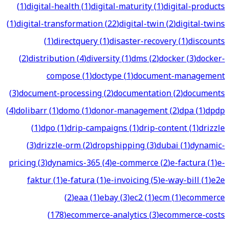
(
1
)
digital-health
(
1
)
digital-maturity
(
1
)
digital-products
(
1
)
digital-transformation
(
22
)
digital-twin
(
2
)
digital-twins
(
1
)
directquery
(
1
)
disaster-recovery
(
1
)
discounts
(
2
)
distribution
(
4
)
diversity
(
1
)
dms
(
2
)
docker
(
3
)
docker-
compose
(
1
)
doctype
(
1
)
document-management
(
3
)
document-processing
(
2
)
documentation
(
2
)
documents
(
4
)
dolibarr
(
1
)
domo
(
1
)
donor-management
(
2
)
dpa
(
1
)
dpdp
(
1
)
dpo
(
1
)
drip-campaigns
(
1
)
drip-content
(
1
)
drizzle
(
3
)
drizzle-orm
(
2
)
dropshipping
(
3
)
dubai
(
1
)
dynamic-
pricing
(
3
)
dynamics-365
(
4
)
e-commerce
(
2
)
e-factura
(
1
)
e-
faktur
(
1
)
e-fatura
(
1
)
e-invoicing
(
5
)
e-way-bill
(
1
)
e2e
(
2
)
eaa
(
1
)
ebay
(
3
)
ec2
(
1
)
ecm
(
1
)
ecommerce
(
178
)
ecommerce-analytics
(
3
)
ecommerce-costs