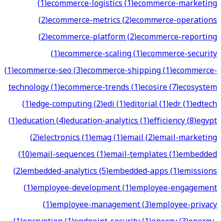
(
1
)
ecommerce-logistics
(
1
)
ecommerce-marketing
(
2
)
ecommerce-metrics
(
2
)
ecommerce-operations
(
2
)
ecommerce-platform
(
2
)
ecommerce-reporting
(
1
)
ecommerce-scaling
(
1
)
ecommerce-security
(
1
)
ecommerce-seo
(
3
)
ecommerce-shipping
(
1
)
ecommerce-
technology
(
1
)
ecommerce-trends
(
1
)
ecosire
(
7
)
ecosystem
(
1
)
edge-computing
(
2
)
edi
(
1
)
editorial
(
1
)
edr
(
1
)
edtech
(
1
)
education
(
4
)
education-analytics
(
1
)
efficiency
(
8
)
egypt
(
2
)
electronics
(
1
)
emag
(
1
)
email
(
2
)
email-marketing
(
10
)
email-sequences
(
1
)
email-templates
(
1
)
embedded
(
2
)
embedded-analytics
(
5
)
embedded-apps
(
1
)
emissions
(
1
)
employee-development
(
1
)
employee-engagement
(
1
)
employee-management
(
3
)
employee-privacy