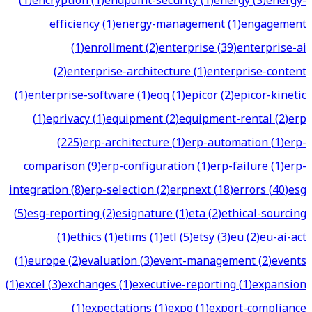
(
1
)
encryption
(
1
)
endpoint-security
(
1
)
energy
(
3
)
energy-
efficiency
(
1
)
energy-management
(
1
)
engagement
(
1
)
enrollment
(
2
)
enterprise
(
39
)
enterprise-ai
(
2
)
enterprise-architecture
(
1
)
enterprise-content
(
1
)
enterprise-software
(
1
)
eoq
(
1
)
epicor
(
2
)
epicor-kinetic
(
1
)
eprivacy
(
1
)
equipment
(
2
)
equipment-rental
(
2
)
erp
(
225
)
erp-architecture
(
1
)
erp-automation
(
1
)
erp-
comparison
(
9
)
erp-configuration
(
1
)
erp-failure
(
1
)
erp-
integration
(
8
)
erp-selection
(
2
)
erpnext
(
18
)
errors
(
40
)
esg
(
5
)
esg-reporting
(
2
)
esignature
(
1
)
eta
(
2
)
ethical-sourcing
(
1
)
ethics
(
1
)
etims
(
1
)
etl
(
5
)
etsy
(
3
)
eu
(
2
)
eu-ai-act
(
1
)
europe
(
2
)
evaluation
(
3
)
event-management
(
2
)
events
(
1
)
excel
(
3
)
exchanges
(
1
)
executive-reporting
(
1
)
expansion
(
1
)
expectations
(
1
)
expo
(
1
)
export-compliance