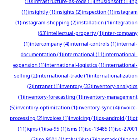
(
10
)
infrastructure-as-code
(
1
)
infusionsoft
(
1
)
inp
(
1
)
insightly
(
1
)
insights
(
2
)
inspection
(
1
)
instagram
(
1
)
instagram-shopping
(
2
)
installation
(
1
)
integration
(
63
)
intellectual-property
(
1
)
inter-company
(
1
)
intercompany
(
4
)
internal-controls
(
1
)
internal-
documentation
(
1
)
international
(
11
)
international-
expansion
(
1
)
international-logistics
(
1
)
international-
selling
(
2
)
international-trade
(
1
)
internationalization
(
2
)
intranet
(
1
)
inventory
(
33
)
inventory-analytics
(
1
)
inventory-forecasting
(
1
)
inventory-management
(
5
)
inventory-optimization
(
1
)
inventory-sync
(
4
)
invoice-
processing
(
2
)
invoices
(
1
)
invoicing
(
1
)
ios-android
(
1
)
iot
(
11
)
iqms
(
1
)
isa-95
(
1
)
isms
(
1
)
iso-13485
(
1
)
iso-27001
(
3
)
iso-9001
(
1
)
italy
(
1
)
iva
(
2
)
jamstack
(
1
)
japan