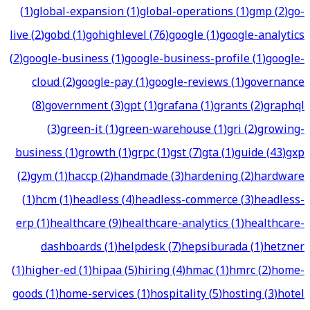
(
1
)
global-expansion
(
1
)
global-operations
(
1
)
gmp
(
2
)
go-
live
(
2
)
gobd
(
1
)
gohighlevel
(
76
)
google
(
1
)
google-analytics
(
2
)
google-business
(
1
)
google-business-profile
(
1
)
google-
cloud
(
2
)
google-pay
(
1
)
google-reviews
(
1
)
governance
(
8
)
government
(
3
)
gpt
(
1
)
grafana
(
1
)
grants
(
2
)
graphql
(
3
)
green-it
(
1
)
green-warehouse
(
1
)
gri
(
2
)
growing-
business
(
1
)
growth
(
1
)
grpc
(
1
)
gst
(
7
)
gta
(
1
)
guide
(
43
)
gxp
(
2
)
gym
(
1
)
haccp
(
2
)
handmade
(
3
)
hardening
(
2
)
hardware
(
1
)
hcm
(
1
)
headless
(
4
)
headless-commerce
(
3
)
headless-
erp
(
1
)
healthcare
(
9
)
healthcare-analytics
(
1
)
healthcare-
dashboards
(
1
)
helpdesk
(
7
)
hepsiburada
(
1
)
hetzner
(
1
)
higher-ed
(
1
)
hipaa
(
5
)
hiring
(
4
)
hmac
(
1
)
hmrc
(
2
)
home-
goods
(
1
)
home-services
(
1
)
hospitality
(
5
)
hosting
(
3
)
hotel