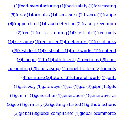
(
1
)
food-manufacturing
(
1
)
food-safety
(
1
)
forecasting
(
9
)
forex
(
1
)
formulas
(
1
)
framework
(
2
)
france
(
1
)
frappe
(
4
)
frappe-cloud
(
1
)
fraud-detection
(
2
)
fraud-prevention
(
2
)
free
(
1
)
free-accounting
(
1
)
free-tool
(
1
)
free-tools
(
1
)
free-zone
(
1
)
freelancer
(
2
)
freelancers
(
1
)
freshbooks
(
2
)
freshdesk
(
1
)
freshsales
(
1
)
freshworks
(
1
)
frontend
(
3
)
fruugo
(
1
)
fta
(
1
)
fulfillment
(
7
)
functions
(
2
)
fund-
accounting
(
2
)
fundraising
(
1
)
funnel-builder
(
2
)
funnels
(
4
)
furniture
(
2
)
future
(
3
)
future-of-work
(
1
)
gantt
(
1
)
gateway
(
1
)
gateways
(
1
)
gcc
(
1
)
gcp
(
2
)
gdpr
(
12
)
gds
(
1
)
gemini
(
1
)
general-ai
(
1
)
generation
(
1
)
generative-ai
(
2
)
geo
(
1
)
germany
(
23
)
getting-started
(
1
)
github-actions
(
3
)
global
(
3
)
global-compliance
(
1
)
global-ecommerce