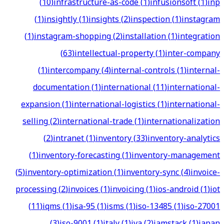
(
10
)
infrastructure-as-code
(
1
)
infusionsoft
(
1
)
inp
(
1
)
insightly
(
1
)
insights
(
2
)
inspection
(
1
)
instagram
(
1
)
instagram-shopping
(
2
)
installation
(
1
)
integration
(
63
)
intellectual-property
(
1
)
inter-company
(
1
)
intercompany
(
4
)
internal-controls
(
1
)
internal-
documentation
(
1
)
international
(
11
)
international-
expansion
(
1
)
international-logistics
(
1
)
international-
selling
(
2
)
international-trade
(
1
)
internationalization
(
2
)
intranet
(
1
)
inventory
(
33
)
inventory-analytics
(
1
)
inventory-forecasting
(
1
)
inventory-management
(
5
)
inventory-optimization
(
1
)
inventory-sync
(
4
)
invoice-
processing
(
2
)
invoices
(
1
)
invoicing
(
1
)
ios-android
(
1
)
iot
(
11
)
iqms
(
1
)
isa-95
(
1
)
isms
(
1
)
iso-13485
(
1
)
iso-27001
(
3
)
iso-9001
(
1
)
italy
(
1
)
iva
(
2
)
jamstack
(
1
)
japan