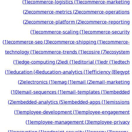
(
1
)
ecommerce-logistics
(
1
)
ecommerce-marketing
(
2
)
ecommerce-metrics
(
2
)
ecommerce-operations
(
2
)
ecommerce-platform
(
2
)
ecommerce-reporting
(
1
)
ecommerce-scaling
(
1
)
ecommerce-security
(
1
)
ecommerce-seo
(
3
)
ecommerce-shipping
(
1
)
ecommerce-
technology
(
1
)
ecommerce-trends
(
1
)
ecosire
(
7
)
ecosystem
(
1
)
edge-computing
(
2
)
edi
(
1
)
editorial
(
1
)
edr
(
1
)
edtech
(
1
)
education
(
4
)
education-analytics
(
1
)
efficiency
(
8
)
egypt
(
2
)
electronics
(
1
)
emag
(
1
)
email
(
2
)
email-marketing
(
10
)
email-sequences
(
1
)
email-templates
(
1
)
embedded
(
2
)
embedded-analytics
(
5
)
embedded-apps
(
1
)
emissions
(
1
)
employee-development
(
1
)
employee-engagement
(
1
)
employee-management
(
3
)
employee-privacy