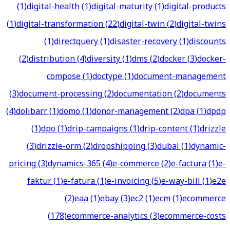
(
1
)
digital-health
(
1
)
digital-maturity
(
1
)
digital-products
(
1
)
digital-transformation
(
22
)
digital-twin
(
2
)
digital-twins
(
1
)
directquery
(
1
)
disaster-recovery
(
1
)
discounts
(
2
)
distribution
(
4
)
diversity
(
1
)
dms
(
2
)
docker
(
3
)
docker-
compose
(
1
)
doctype
(
1
)
document-management
(
3
)
document-processing
(
2
)
documentation
(
2
)
documents
(
4
)
dolibarr
(
1
)
domo
(
1
)
donor-management
(
2
)
dpa
(
1
)
dpdp
(
1
)
dpo
(
1
)
drip-campaigns
(
1
)
drip-content
(
1
)
drizzle
(
3
)
drizzle-orm
(
2
)
dropshipping
(
3
)
dubai
(
1
)
dynamic-
pricing
(
3
)
dynamics-365
(
4
)
e-commerce
(
2
)
e-factura
(
1
)
e-
faktur
(
1
)
e-fatura
(
1
)
e-invoicing
(
5
)
e-way-bill
(
1
)
e2e
(
2
)
eaa
(
1
)
ebay
(
3
)
ec2
(
1
)
ecm
(
1
)
ecommerce
(
178
)
ecommerce-analytics
(
3
)
ecommerce-costs