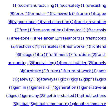
(
1
)
food-manufacturing
(
1
)
food-safety
(
1
)
forecasting
(
9
)
forex
(
1
)
formulas
(
1
)
framework
(
2
)
france
(
1
)
frappe
(
4
)
frappe-cloud
(
1
)
fraud-detection
(
2
)
fraud-prevention
(
2
)
free
(
1
)
free-accounting
(
1
)
free-tool
(
1
)
free-tools
(
1
)
free-zone
(
1
)
freelancer
(
2
)
freelancers
(
1
)
freshbooks
(
2
)
freshdesk
(
1
)
freshsales
(
1
)
freshworks
(
1
)
frontend
(
3
)
fruugo
(
1
)
fta
(
1
)
fulfillment
(
7
)
functions
(
2
)
fund-
accounting
(
2
)
fundraising
(
1
)
funnel-builder
(
2
)
funnels
(
4
)
furniture
(
2
)
future
(
3
)
future-of-work
(
1
)
gantt
(
1
)
gateway
(
1
)
gateways
(
1
)
gcc
(
1
)
gcp
(
2
)
gdpr
(
12
)
gds
(
1
)
gemini
(
1
)
general-ai
(
1
)
generation
(
1
)
generative-ai
(
2
)
geo
(
1
)
germany
(
23
)
getting-started
(
1
)
github-actions
(
3
)
global
(
3
)
global-compliance
(
1
)
global-ecommerce