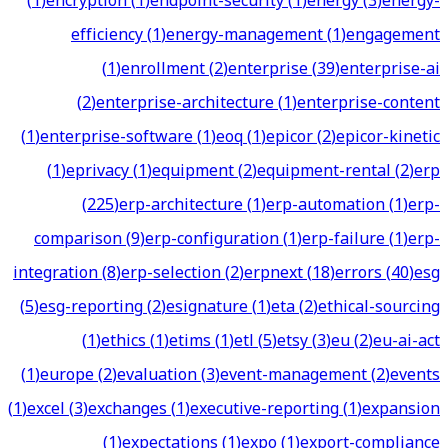
(
1
)
encryption
(
1
)
endpoint-security
(
1
)
energy
(
3
)
energy-
efficiency
(
1
)
energy-management
(
1
)
engagement
(
1
)
enrollment
(
2
)
enterprise
(
39
)
enterprise-ai
(
2
)
enterprise-architecture
(
1
)
enterprise-content
(
1
)
enterprise-software
(
1
)
eoq
(
1
)
epicor
(
2
)
epicor-kinetic
(
1
)
eprivacy
(
1
)
equipment
(
2
)
equipment-rental
(
2
)
erp
(
225
)
erp-architecture
(
1
)
erp-automation
(
1
)
erp-
comparison
(
9
)
erp-configuration
(
1
)
erp-failure
(
1
)
erp-
integration
(
8
)
erp-selection
(
2
)
erpnext
(
18
)
errors
(
40
)
esg
(
5
)
esg-reporting
(
2
)
esignature
(
1
)
eta
(
2
)
ethical-sourcing
(
1
)
ethics
(
1
)
etims
(
1
)
etl
(
5
)
etsy
(
3
)
eu
(
2
)
eu-ai-act
(
1
)
europe
(
2
)
evaluation
(
3
)
event-management
(
2
)
events
(
1
)
excel
(
3
)
exchanges
(
1
)
executive-reporting
(
1
)
expansion
(
1
)
expectations
(
1
)
expo
(
1
)
export-compliance