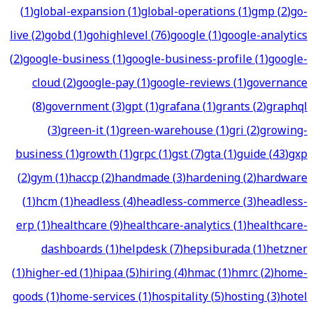
(
1
)
global-expansion
(
1
)
global-operations
(
1
)
gmp
(
2
)
go-
live
(
2
)
gobd
(
1
)
gohighlevel
(
76
)
google
(
1
)
google-analytics
(
2
)
google-business
(
1
)
google-business-profile
(
1
)
google-
cloud
(
2
)
google-pay
(
1
)
google-reviews
(
1
)
governance
(
8
)
government
(
3
)
gpt
(
1
)
grafana
(
1
)
grants
(
2
)
graphql
(
3
)
green-it
(
1
)
green-warehouse
(
1
)
gri
(
2
)
growing-
business
(
1
)
growth
(
1
)
grpc
(
1
)
gst
(
7
)
gta
(
1
)
guide
(
43
)
gxp
(
2
)
gym
(
1
)
haccp
(
2
)
handmade
(
3
)
hardening
(
2
)
hardware
(
1
)
hcm
(
1
)
headless
(
4
)
headless-commerce
(
3
)
headless-
erp
(
1
)
healthcare
(
9
)
healthcare-analytics
(
1
)
healthcare-
dashboards
(
1
)
helpdesk
(
7
)
hepsiburada
(
1
)
hetzner
(
1
)
higher-ed
(
1
)
hipaa
(
5
)
hiring
(
4
)
hmac
(
1
)
hmrc
(
2
)
home-
goods
(
1
)
home-services
(
1
)
hospitality
(
5
)
hosting
(
3
)
hotel