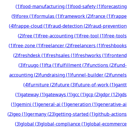
(
1
)
food-manufacturing
(
1
)
food-safety
(
1
)
forecasting
(
9
)
forex
(
1
)
formulas
(
1
)
framework
(
2
)
france
(
1
)
frappe
(
4
)
frappe-cloud
(
1
)
fraud-detection
(
2
)
fraud-prevention
(
2
)
free
(
1
)
free-accounting
(
1
)
free-tool
(
1
)
free-tools
(
1
)
free-zone
(
1
)
freelancer
(
2
)
freelancers
(
1
)
freshbooks
(
2
)
freshdesk
(
1
)
freshsales
(
1
)
freshworks
(
1
)
frontend
(
3
)
fruugo
(
1
)
fta
(
1
)
fulfillment
(
7
)
functions
(
2
)
fund-
accounting
(
2
)
fundraising
(
1
)
funnel-builder
(
2
)
funnels
(
4
)
furniture
(
2
)
future
(
3
)
future-of-work
(
1
)
gantt
(
1
)
gateway
(
1
)
gateways
(
1
)
gcc
(
1
)
gcp
(
2
)
gdpr
(
12
)
gds
(
1
)
gemini
(
1
)
general-ai
(
1
)
generation
(
1
)
generative-ai
(
2
)
geo
(
1
)
germany
(
23
)
getting-started
(
1
)
github-actions
(
3
)
global
(
3
)
global-compliance
(
1
)
global-ecommerce