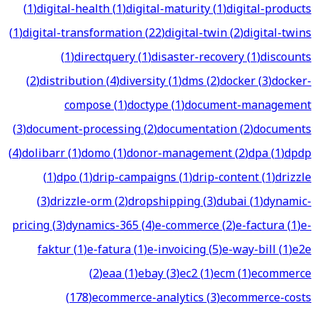
(
1
)
digital-health
(
1
)
digital-maturity
(
1
)
digital-products
(
1
)
digital-transformation
(
22
)
digital-twin
(
2
)
digital-twins
(
1
)
directquery
(
1
)
disaster-recovery
(
1
)
discounts
(
2
)
distribution
(
4
)
diversity
(
1
)
dms
(
2
)
docker
(
3
)
docker-
compose
(
1
)
doctype
(
1
)
document-management
(
3
)
document-processing
(
2
)
documentation
(
2
)
documents
(
4
)
dolibarr
(
1
)
domo
(
1
)
donor-management
(
2
)
dpa
(
1
)
dpdp
(
1
)
dpo
(
1
)
drip-campaigns
(
1
)
drip-content
(
1
)
drizzle
(
3
)
drizzle-orm
(
2
)
dropshipping
(
3
)
dubai
(
1
)
dynamic-
pricing
(
3
)
dynamics-365
(
4
)
e-commerce
(
2
)
e-factura
(
1
)
e-
faktur
(
1
)
e-fatura
(
1
)
e-invoicing
(
5
)
e-way-bill
(
1
)
e2e
(
2
)
eaa
(
1
)
ebay
(
3
)
ec2
(
1
)
ecm
(
1
)
ecommerce
(
178
)
ecommerce-analytics
(
3
)
ecommerce-costs