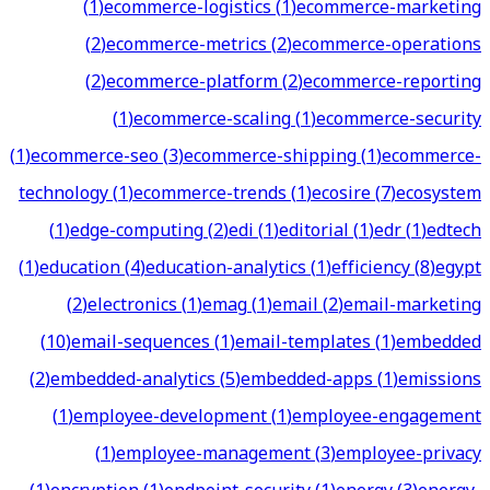
(
1
)
ecommerce-logistics
(
1
)
ecommerce-marketing
(
2
)
ecommerce-metrics
(
2
)
ecommerce-operations
(
2
)
ecommerce-platform
(
2
)
ecommerce-reporting
(
1
)
ecommerce-scaling
(
1
)
ecommerce-security
(
1
)
ecommerce-seo
(
3
)
ecommerce-shipping
(
1
)
ecommerce-
technology
(
1
)
ecommerce-trends
(
1
)
ecosire
(
7
)
ecosystem
(
1
)
edge-computing
(
2
)
edi
(
1
)
editorial
(
1
)
edr
(
1
)
edtech
(
1
)
education
(
4
)
education-analytics
(
1
)
efficiency
(
8
)
egypt
(
2
)
electronics
(
1
)
emag
(
1
)
email
(
2
)
email-marketing
(
10
)
email-sequences
(
1
)
email-templates
(
1
)
embedded
(
2
)
embedded-analytics
(
5
)
embedded-apps
(
1
)
emissions
(
1
)
employee-development
(
1
)
employee-engagement
(
1
)
employee-management
(
3
)
employee-privacy