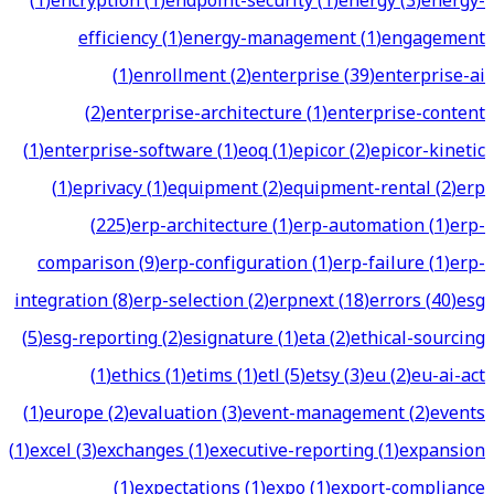
(
1
)
encryption
(
1
)
endpoint-security
(
1
)
energy
(
3
)
energy-
efficiency
(
1
)
energy-management
(
1
)
engagement
(
1
)
enrollment
(
2
)
enterprise
(
39
)
enterprise-ai
(
2
)
enterprise-architecture
(
1
)
enterprise-content
(
1
)
enterprise-software
(
1
)
eoq
(
1
)
epicor
(
2
)
epicor-kinetic
(
1
)
eprivacy
(
1
)
equipment
(
2
)
equipment-rental
(
2
)
erp
(
225
)
erp-architecture
(
1
)
erp-automation
(
1
)
erp-
comparison
(
9
)
erp-configuration
(
1
)
erp-failure
(
1
)
erp-
integration
(
8
)
erp-selection
(
2
)
erpnext
(
18
)
errors
(
40
)
esg
(
5
)
esg-reporting
(
2
)
esignature
(
1
)
eta
(
2
)
ethical-sourcing
(
1
)
ethics
(
1
)
etims
(
1
)
etl
(
5
)
etsy
(
3
)
eu
(
2
)
eu-ai-act
(
1
)
europe
(
2
)
evaluation
(
3
)
event-management
(
2
)
events
(
1
)
excel
(
3
)
exchanges
(
1
)
executive-reporting
(
1
)
expansion
(
1
)
expectations
(
1
)
expo
(
1
)
export-compliance