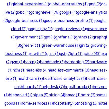
(
1
)
global-expansion
(
1
)
global-operations
(
1
)
gmp
(
2
)
go-
live
(
2
)
gobd
(
1
)
gohighlevel
(
76
)
google
(
1
)
google-analytics
(
2
)
google-business
(
1
)
google-business-profile
(
1
)
google-
cloud
(
2
)
google-pay
(
1
)
google-reviews
(
1
)
governance
(
8
)
government
(
3
)
gpt
(
1
)
grafana
(
1
)
grants
(
2
)
graphql
(
3
)
green-it
(
1
)
green-warehouse
(
1
)
gri
(
2
)
growing-
business
(
1
)
growth
(
1
)
grpc
(
1
)
gst
(
7
)
gta
(
1
)
guide
(
43
)
gxp
(
2
)
gym
(
1
)
haccp
(
2
)
handmade
(
3
)
hardening
(
2
)
hardware
(
1
)
hcm
(
1
)
headless
(
4
)
headless-commerce
(
3
)
headless-
erp
(
1
)
healthcare
(
9
)
healthcare-analytics
(
1
)
healthcare-
dashboards
(
1
)
helpdesk
(
7
)
hepsiburada
(
1
)
hetzner
(
1
)
higher-ed
(
1
)
hipaa
(
5
)
hiring
(
4
)
hmac
(
1
)
hmrc
(
2
)
home-
goods
(
1
)
home-services
(
1
)
hospitality
(
5
)
hosting
(
3
)
hotel