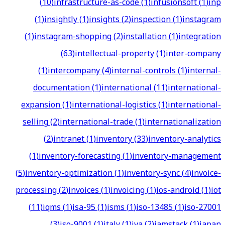
(
10
)
infrastructure-as-code
(
1
)
infusionsoft
(
1
)
inp
(
1
)
insightly
(
1
)
insights
(
2
)
inspection
(
1
)
instagram
(
1
)
instagram-shopping
(
2
)
installation
(
1
)
integration
(
63
)
intellectual-property
(
1
)
inter-company
(
1
)
intercompany
(
4
)
internal-controls
(
1
)
internal-
documentation
(
1
)
international
(
11
)
international-
expansion
(
1
)
international-logistics
(
1
)
international-
selling
(
2
)
international-trade
(
1
)
internationalization
(
2
)
intranet
(
1
)
inventory
(
33
)
inventory-analytics
(
1
)
inventory-forecasting
(
1
)
inventory-management
(
5
)
inventory-optimization
(
1
)
inventory-sync
(
4
)
invoice-
processing
(
2
)
invoices
(
1
)
invoicing
(
1
)
ios-android
(
1
)
iot
(
11
)
iqms
(
1
)
isa-95
(
1
)
isms
(
1
)
iso-13485
(
1
)
iso-27001
(
3
)
iso-9001
(
1
)
italy
(
1
)
iva
(
2
)
jamstack
(
1
)
japan