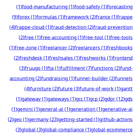
(
1
)
food-manufacturing
(
1
)
food-safety
(
1
)
forecasting
(
9
)
forex
(
1
)
formulas
(
1
)
framework
(
2
)
france
(
1
)
frappe
(
4
)
frappe-cloud
(
1
)
fraud-detection
(
2
)
fraud-prevention
(
2
)
free
(
1
)
free-accounting
(
1
)
free-tool
(
1
)
free-tools
(
1
)
free-zone
(
1
)
freelancer
(
2
)
freelancers
(
1
)
freshbooks
(
2
)
freshdesk
(
1
)
freshsales
(
1
)
freshworks
(
1
)
frontend
(
3
)
fruugo
(
1
)
fta
(
1
)
fulfillment
(
7
)
functions
(
2
)
fund-
accounting
(
2
)
fundraising
(
1
)
funnel-builder
(
2
)
funnels
(
4
)
furniture
(
2
)
future
(
3
)
future-of-work
(
1
)
gantt
(
1
)
gateway
(
1
)
gateways
(
1
)
gcc
(
1
)
gcp
(
2
)
gdpr
(
12
)
gds
(
1
)
gemini
(
1
)
general-ai
(
1
)
generation
(
1
)
generative-ai
(
2
)
geo
(
1
)
germany
(
23
)
getting-started
(
1
)
github-actions
(
3
)
global
(
3
)
global-compliance
(
1
)
global-ecommerce