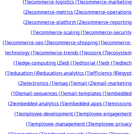
(
1
)
ecommerce-logistics
(
1
)
ecommerce-marketing
(
2
)
ecommerce-metrics
(
2
)
ecommerce-operations
(
2
)
ecommerce-platform
(
2
)
ecommerce-reporting
(
1
)
ecommerce-scaling
(
1
)
ecommerce-security
(
1
)
ecommerce-seo
(
3
)
ecommerce-shipping
(
1
)
ecommerce-
technology
(
1
)
ecommerce-trends
(
1
)
ecosire
(
7
)
ecosystem
(
1
)
edge-computing
(
2
)
edi
(
1
)
editorial
(
1
)
edr
(
1
)
edtech
(
1
)
education
(
4
)
education-analytics
(
1
)
efficiency
(
8
)
egypt
(
2
)
electronics
(
1
)
emag
(
1
)
email
(
2
)
email-marketing
(
10
)
email-sequences
(
1
)
email-templates
(
1
)
embedded
(
2
)
embedded-analytics
(
5
)
embedded-apps
(
1
)
emissions
(
1
)
employee-development
(
1
)
employee-engagement
(
1
)
employee-management
(
3
)
employee-privacy