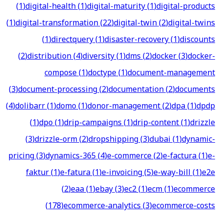
(
1
)
digital-health
(
1
)
digital-maturity
(
1
)
digital-products
(
1
)
digital-transformation
(
22
)
digital-twin
(
2
)
digital-twins
(
1
)
directquery
(
1
)
disaster-recovery
(
1
)
discounts
(
2
)
distribution
(
4
)
diversity
(
1
)
dms
(
2
)
docker
(
3
)
docker-
compose
(
1
)
doctype
(
1
)
document-management
(
3
)
document-processing
(
2
)
documentation
(
2
)
documents
(
4
)
dolibarr
(
1
)
domo
(
1
)
donor-management
(
2
)
dpa
(
1
)
dpdp
(
1
)
dpo
(
1
)
drip-campaigns
(
1
)
drip-content
(
1
)
drizzle
(
3
)
drizzle-orm
(
2
)
dropshipping
(
3
)
dubai
(
1
)
dynamic-
pricing
(
3
)
dynamics-365
(
4
)
e-commerce
(
2
)
e-factura
(
1
)
e-
faktur
(
1
)
e-fatura
(
1
)
e-invoicing
(
5
)
e-way-bill
(
1
)
e2e
(
2
)
eaa
(
1
)
ebay
(
3
)
ec2
(
1
)
ecm
(
1
)
ecommerce
(
178
)
ecommerce-analytics
(
3
)
ecommerce-costs