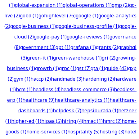
(
1
)
global-expansion
(
1
)
global-operations
(
1
)
gmp
(
2
)
go-
live
(
2
)
gobd
(
1
)
gohighlevel
(
76
)
google
(
1
)
google-analytics
(
2
)
google-business
(
1
)
google-business-profile
(
1
)
google-
cloud
(
2
)
google-pay
(
1
)
google-reviews
(
1
)
governance
(
8
)
government
(
3
)
gpt
(
1
)
grafana
(
1
)
grants
(
2
)
graphql
(
3
)
green-it
(
1
)
green-warehouse
(
1
)
gri
(
2
)
growing-
business
(
1
)
growth
(
1
)
grpc
(
1
)
gst
(
7
)
gta
(
1
)
guide
(
43
)
gxp
(
2
)
gym
(
1
)
haccp
(
2
)
handmade
(
3
)
hardening
(
2
)
hardware
(
1
)
hcm
(
1
)
headless
(
4
)
headless-commerce
(
3
)
headless-
erp
(
1
)
healthcare
(
9
)
healthcare-analytics
(
1
)
healthcare-
dashboards
(
1
)
helpdesk
(
7
)
hepsiburada
(
1
)
hetzner
(
1
)
higher-ed
(
1
)
hipaa
(
5
)
hiring
(
4
)
hmac
(
1
)
hmrc
(
2
)
home-
goods
(
1
)
home-services
(
1
)
hospitality
(
5
)
hosting
(
3
)
hotel