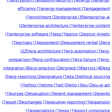
(
1
)
encryption
(
1
)
endpoint-security
(
1
)
energy
(
3
)
energy-
efficiency
(
1
)
energy-management
(
1
)
engagement
(
1
)
enrollment
(
2
)
enterprise
(
39
)
enterprise-ai
(
2
)
enterprise-architecture
(
1
)
enterprise-content
(
1
)
enterprise-software
(
1
)
eoq
(
1
)
epicor
(
2
)
epicor-kinetic
(
1
)
eprivacy
(
1
)
equipment
(
2
)
equipment-rental
(
2
)
erp
(
225
)
erp-architecture
(
1
)
erp-automation
(
1
)
erp-
comparison
(
9
)
erp-configuration
(
1
)
erp-failure
(
1
)
erp-
integration
(
8
)
erp-selection
(
2
)
erpnext
(
18
)
errors
(
40
)
esg
(
5
)
esg-reporting
(
2
)
esignature
(
1
)
eta
(
2
)
ethical-sourcing
(
1
)
ethics
(
1
)
etims
(
1
)
etl
(
5
)
etsy
(
3
)
eu
(
2
)
eu-ai-act
(
1
)
europe
(
2
)
evaluation
(
3
)
event-management
(
2
)
events
(
1
)
excel
(
3
)
exchanges
(
1
)
executive-reporting
(
1
)
expansion
(
1
)
expectations
(
1
)
expo
(
1
)
export-compliance