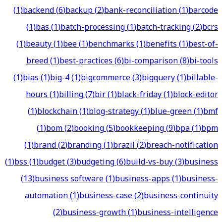
(
1
)
backend
(
6
)
backup
(
2
)
bank-reconciliation
(
1
)
barcode
(
1
)
bas
(
1
)
batch-processing
(
1
)
batch-tracking
(
2
)
bcrs
(
1
)
beauty
(
1
)
bee
(
1
)
benchmarks
(
1
)
benefits
(
1
)
best-of-
breed
(
1
)
best-practices
(
6
)
bi-comparison
(
8
)
bi-tools
(
1
)
bias
(
1
)
big-4
(
1
)
bigcommerce
(
3
)
bigquery
(
1
)
billable-
hours
(
1
)
billing
(
7
)
bir
(
1
)
black-friday
(
1
)
block-editor
(
1
)
blockchain
(
1
)
blog-strategy
(
1
)
blue-green
(
1
)
bmf
(
1
)
bom
(
2
)
booking
(
5
)
bookkeeping
(
9
)
bpa
(
1
)
bpm
(
1
)
brand
(
2
)
branding
(
1
)
brazil
(
2
)
breach-notification
(
1
)
bss
(
1
)
budget
(
3
)
budgeting
(
6
)
build-vs-buy
(
3
)
business
(
13
)
business software
(
1
)
business-apps
(
1
)
business-
automation
(
1
)
business-case
(
2
)
business-continuity
(
2
)
business-growth
(
1
)
business-intelligence