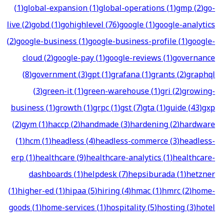
(
1
)
global-expansion
(
1
)
global-operations
(
1
)
gmp
(
2
)
go-
live
(
2
)
gobd
(
1
)
gohighlevel
(
76
)
google
(
1
)
google-analytics
(
2
)
google-business
(
1
)
google-business-profile
(
1
)
google-
cloud
(
2
)
google-pay
(
1
)
google-reviews
(
1
)
governance
(
8
)
government
(
3
)
gpt
(
1
)
grafana
(
1
)
grants
(
2
)
graphql
(
3
)
green-it
(
1
)
green-warehouse
(
1
)
gri
(
2
)
growing-
business
(
1
)
growth
(
1
)
grpc
(
1
)
gst
(
7
)
gta
(
1
)
guide
(
43
)
gxp
(
2
)
gym
(
1
)
haccp
(
2
)
handmade
(
3
)
hardening
(
2
)
hardware
(
1
)
hcm
(
1
)
headless
(
4
)
headless-commerce
(
3
)
headless-
erp
(
1
)
healthcare
(
9
)
healthcare-analytics
(
1
)
healthcare-
dashboards
(
1
)
helpdesk
(
7
)
hepsiburada
(
1
)
hetzner
(
1
)
higher-ed
(
1
)
hipaa
(
5
)
hiring
(
4
)
hmac
(
1
)
hmrc
(
2
)
home-
goods
(
1
)
home-services
(
1
)
hospitality
(
5
)
hosting
(
3
)
hotel