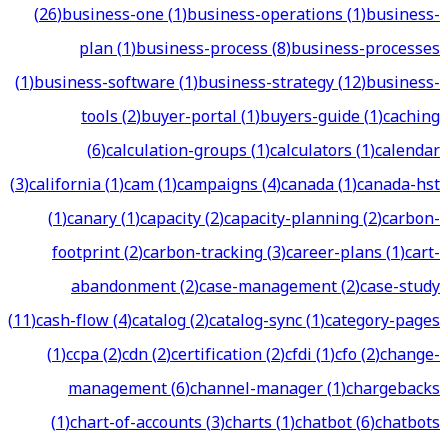
(
26
)
business-one
(
1
)
business-operations
(
1
)
business-
plan
(
1
)
business-process
(
8
)
business-processes
(
1
)
business-software
(
1
)
business-strategy
(
12
)
business-
tools
(
2
)
buyer-portal
(
1
)
buyers-guide
(
1
)
caching
(
6
)
calculation-groups
(
1
)
calculators
(
1
)
calendar
(
3
)
california
(
1
)
cam
(
1
)
campaigns
(
4
)
canada
(
1
)
canada-hst
(
1
)
canary
(
1
)
capacity
(
2
)
capacity-planning
(
2
)
carbon-
footprint
(
2
)
carbon-tracking
(
3
)
career-plans
(
1
)
cart-
abandonment
(
2
)
case-management
(
2
)
case-study
(
11
)
cash-flow
(
4
)
catalog
(
2
)
catalog-sync
(
1
)
category-pages
(
1
)
ccpa
(
2
)
cdn
(
2
)
certification
(
2
)
cfdi
(
1
)
cfo
(
2
)
change-
management
(
6
)
channel-manager
(
1
)
chargebacks
(
1
)
chart-of-accounts
(
3
)
charts
(
1
)
chatbot
(
6
)
chatbots