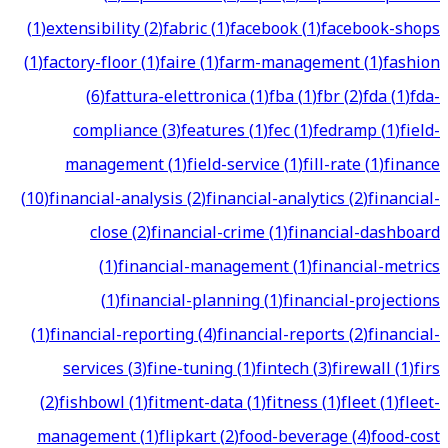
(
1
)
extensibility
(
2
)
fabric
(
1
)
facebook
(
1
)
facebook-shops
(
1
)
factory-floor
(
1
)
faire
(
1
)
farm-management
(
1
)
fashion
(
6
)
fattura-elettronica
(
1
)
fba
(
1
)
fbr
(
2
)
fda
(
1
)
fda-
compliance
(
3
)
features
(
1
)
fec
(
1
)
fedramp
(
1
)
field-
management
(
1
)
field-service
(
1
)
fill-rate
(
1
)
finance
(
10
)
financial-analysis
(
2
)
financial-analytics
(
2
)
financial-
close
(
2
)
financial-crime
(
1
)
financial-dashboard
(
1
)
financial-management
(
1
)
financial-metrics
(
1
)
financial-planning
(
1
)
financial-projections
(
1
)
financial-reporting
(
4
)
financial-reports
(
2
)
financial-
services
(
3
)
fine-tuning
(
1
)
fintech
(
3
)
firewall
(
1
)
firs
(
2
)
fishbowl
(
1
)
fitment-data
(
1
)
fitness
(
1
)
fleet
(
1
)
fleet-
management
(
1
)
flipkart
(
2
)
food-beverage
(
4
)
food-cost