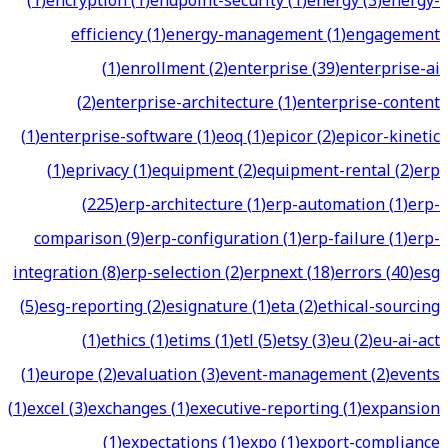
(
1
)
encryption
(
1
)
endpoint-security
(
1
)
energy
(
3
)
energy-
efficiency
(
1
)
energy-management
(
1
)
engagement
(
1
)
enrollment
(
2
)
enterprise
(
39
)
enterprise-ai
(
2
)
enterprise-architecture
(
1
)
enterprise-content
(
1
)
enterprise-software
(
1
)
eoq
(
1
)
epicor
(
2
)
epicor-kinetic
(
1
)
eprivacy
(
1
)
equipment
(
2
)
equipment-rental
(
2
)
erp
(
225
)
erp-architecture
(
1
)
erp-automation
(
1
)
erp-
comparison
(
9
)
erp-configuration
(
1
)
erp-failure
(
1
)
erp-
integration
(
8
)
erp-selection
(
2
)
erpnext
(
18
)
errors
(
40
)
esg
(
5
)
esg-reporting
(
2
)
esignature
(
1
)
eta
(
2
)
ethical-sourcing
(
1
)
ethics
(
1
)
etims
(
1
)
etl
(
5
)
etsy
(
3
)
eu
(
2
)
eu-ai-act
(
1
)
europe
(
2
)
evaluation
(
3
)
event-management
(
2
)
events
(
1
)
excel
(
3
)
exchanges
(
1
)
executive-reporting
(
1
)
expansion
(
1
)
expectations
(
1
)
expo
(
1
)
export-compliance