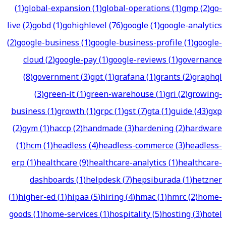
(
1
)
global-expansion
(
1
)
global-operations
(
1
)
gmp
(
2
)
go-
live
(
2
)
gobd
(
1
)
gohighlevel
(
76
)
google
(
1
)
google-analytics
(
2
)
google-business
(
1
)
google-business-profile
(
1
)
google-
cloud
(
2
)
google-pay
(
1
)
google-reviews
(
1
)
governance
(
8
)
government
(
3
)
gpt
(
1
)
grafana
(
1
)
grants
(
2
)
graphql
(
3
)
green-it
(
1
)
green-warehouse
(
1
)
gri
(
2
)
growing-
business
(
1
)
growth
(
1
)
grpc
(
1
)
gst
(
7
)
gta
(
1
)
guide
(
43
)
gxp
(
2
)
gym
(
1
)
haccp
(
2
)
handmade
(
3
)
hardening
(
2
)
hardware
(
1
)
hcm
(
1
)
headless
(
4
)
headless-commerce
(
3
)
headless-
erp
(
1
)
healthcare
(
9
)
healthcare-analytics
(
1
)
healthcare-
dashboards
(
1
)
helpdesk
(
7
)
hepsiburada
(
1
)
hetzner
(
1
)
higher-ed
(
1
)
hipaa
(
5
)
hiring
(
4
)
hmac
(
1
)
hmrc
(
2
)
home-
goods
(
1
)
home-services
(
1
)
hospitality
(
5
)
hosting
(
3
)
hotel