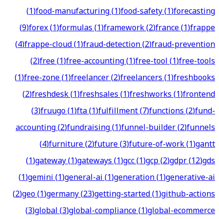
(
1
)
food-manufacturing
(
1
)
food-safety
(
1
)
forecasting
(
9
)
forex
(
1
)
formulas
(
1
)
framework
(
2
)
france
(
1
)
frappe
(
4
)
frappe-cloud
(
1
)
fraud-detection
(
2
)
fraud-prevention
(
2
)
free
(
1
)
free-accounting
(
1
)
free-tool
(
1
)
free-tools
(
1
)
free-zone
(
1
)
freelancer
(
2
)
freelancers
(
1
)
freshbooks
(
2
)
freshdesk
(
1
)
freshsales
(
1
)
freshworks
(
1
)
frontend
(
3
)
fruugo
(
1
)
fta
(
1
)
fulfillment
(
7
)
functions
(
2
)
fund-
accounting
(
2
)
fundraising
(
1
)
funnel-builder
(
2
)
funnels
(
4
)
furniture
(
2
)
future
(
3
)
future-of-work
(
1
)
gantt
(
1
)
gateway
(
1
)
gateways
(
1
)
gcc
(
1
)
gcp
(
2
)
gdpr
(
12
)
gds
(
1
)
gemini
(
1
)
general-ai
(
1
)
generation
(
1
)
generative-ai
(
2
)
geo
(
1
)
germany
(
23
)
getting-started
(
1
)
github-actions
(
3
)
global
(
3
)
global-compliance
(
1
)
global-ecommerce