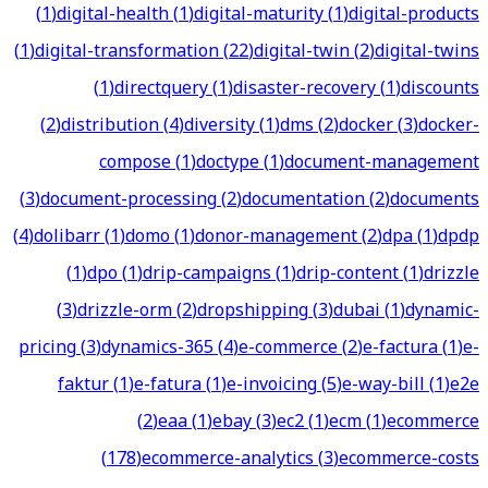
(
1
)
digital-health
(
1
)
digital-maturity
(
1
)
digital-products
(
1
)
digital-transformation
(
22
)
digital-twin
(
2
)
digital-twins
(
1
)
directquery
(
1
)
disaster-recovery
(
1
)
discounts
(
2
)
distribution
(
4
)
diversity
(
1
)
dms
(
2
)
docker
(
3
)
docker-
compose
(
1
)
doctype
(
1
)
document-management
(
3
)
document-processing
(
2
)
documentation
(
2
)
documents
(
4
)
dolibarr
(
1
)
domo
(
1
)
donor-management
(
2
)
dpa
(
1
)
dpdp
(
1
)
dpo
(
1
)
drip-campaigns
(
1
)
drip-content
(
1
)
drizzle
(
3
)
drizzle-orm
(
2
)
dropshipping
(
3
)
dubai
(
1
)
dynamic-
pricing
(
3
)
dynamics-365
(
4
)
e-commerce
(
2
)
e-factura
(
1
)
e-
faktur
(
1
)
e-fatura
(
1
)
e-invoicing
(
5
)
e-way-bill
(
1
)
e2e
(
2
)
eaa
(
1
)
ebay
(
3
)
ec2
(
1
)
ecm
(
1
)
ecommerce
(
178
)
ecommerce-analytics
(
3
)
ecommerce-costs