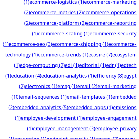
(
1
)
ecommerce-logistics
(
1
)
ecommerce-marketing
(
2
)
ecommerce-metrics
(
2
)
ecommerce-operations
(
2
)
ecommerce-platform
(
2
)
ecommerce-reporting
(
1
)
ecommerce-scaling
(
1
)
ecommerce-security
(
1
)
ecommerce-seo
(
3
)
ecommerce-shipping
(
1
)
ecommerce-
technology
(
1
)
ecommerce-trends
(
1
)
ecosire
(
7
)
ecosystem
(
1
)
edge-computing
(
2
)
edi
(
1
)
editorial
(
1
)
edr
(
1
)
edtech
(
1
)
education
(
4
)
education-analytics
(
1
)
efficiency
(
8
)
egypt
(
2
)
electronics
(
1
)
emag
(
1
)
email
(
2
)
email-marketing
(
10
)
email-sequences
(
1
)
email-templates
(
1
)
embedded
(
2
)
embedded-analytics
(
5
)
embedded-apps
(
1
)
emissions
(
1
)
employee-development
(
1
)
employee-engagement
(
1
)
employee-management
(
3
)
employee-privacy