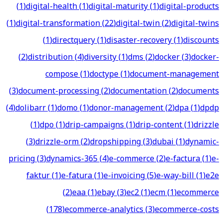
(
1
)
digital-health
(
1
)
digital-maturity
(
1
)
digital-products
(
1
)
digital-transformation
(
22
)
digital-twin
(
2
)
digital-twins
(
1
)
directquery
(
1
)
disaster-recovery
(
1
)
discounts
(
2
)
distribution
(
4
)
diversity
(
1
)
dms
(
2
)
docker
(
3
)
docker-
compose
(
1
)
doctype
(
1
)
document-management
(
3
)
document-processing
(
2
)
documentation
(
2
)
documents
(
4
)
dolibarr
(
1
)
domo
(
1
)
donor-management
(
2
)
dpa
(
1
)
dpdp
(
1
)
dpo
(
1
)
drip-campaigns
(
1
)
drip-content
(
1
)
drizzle
(
3
)
drizzle-orm
(
2
)
dropshipping
(
3
)
dubai
(
1
)
dynamic-
pricing
(
3
)
dynamics-365
(
4
)
e-commerce
(
2
)
e-factura
(
1
)
e-
faktur
(
1
)
e-fatura
(
1
)
e-invoicing
(
5
)
e-way-bill
(
1
)
e2e
(
2
)
eaa
(
1
)
ebay
(
3
)
ec2
(
1
)
ecm
(
1
)
ecommerce
(
178
)
ecommerce-analytics
(
3
)
ecommerce-costs