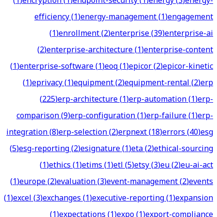
(
1
)
encryption
(
1
)
endpoint-security
(
1
)
energy
(
3
)
energy-
efficiency
(
1
)
energy-management
(
1
)
engagement
(
1
)
enrollment
(
2
)
enterprise
(
39
)
enterprise-ai
(
2
)
enterprise-architecture
(
1
)
enterprise-content
(
1
)
enterprise-software
(
1
)
eoq
(
1
)
epicor
(
2
)
epicor-kinetic
(
1
)
eprivacy
(
1
)
equipment
(
2
)
equipment-rental
(
2
)
erp
(
225
)
erp-architecture
(
1
)
erp-automation
(
1
)
erp-
comparison
(
9
)
erp-configuration
(
1
)
erp-failure
(
1
)
erp-
integration
(
8
)
erp-selection
(
2
)
erpnext
(
18
)
errors
(
40
)
esg
(
5
)
esg-reporting
(
2
)
esignature
(
1
)
eta
(
2
)
ethical-sourcing
(
1
)
ethics
(
1
)
etims
(
1
)
etl
(
5
)
etsy
(
3
)
eu
(
2
)
eu-ai-act
(
1
)
europe
(
2
)
evaluation
(
3
)
event-management
(
2
)
events
(
1
)
excel
(
3
)
exchanges
(
1
)
executive-reporting
(
1
)
expansion
(
1
)
expectations
(
1
)
expo
(
1
)
export-compliance