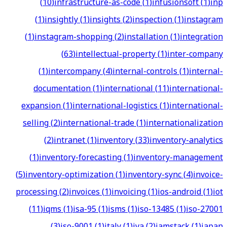
(
10
)
infrastructure-as-code
(
1
)
infusionsoft
(
1
)
inp
(
1
)
insightly
(
1
)
insights
(
2
)
inspection
(
1
)
instagram
(
1
)
instagram-shopping
(
2
)
installation
(
1
)
integration
(
63
)
intellectual-property
(
1
)
inter-company
(
1
)
intercompany
(
4
)
internal-controls
(
1
)
internal-
documentation
(
1
)
international
(
11
)
international-
expansion
(
1
)
international-logistics
(
1
)
international-
selling
(
2
)
international-trade
(
1
)
internationalization
(
2
)
intranet
(
1
)
inventory
(
33
)
inventory-analytics
(
1
)
inventory-forecasting
(
1
)
inventory-management
(
5
)
inventory-optimization
(
1
)
inventory-sync
(
4
)
invoice-
processing
(
2
)
invoices
(
1
)
invoicing
(
1
)
ios-android
(
1
)
iot
(
11
)
iqms
(
1
)
isa-95
(
1
)
isms
(
1
)
iso-13485
(
1
)
iso-27001
(
3
)
iso-9001
(
1
)
italy
(
1
)
iva
(
2
)
jamstack
(
1
)
japan