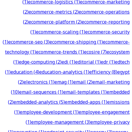
(
1
)
ecommerce-logistics
(
1
)
ecommerce-marketing
(
2
)
ecommerce-metrics
(
2
)
ecommerce-operations
(
2
)
ecommerce-platform
(
2
)
ecommerce-reporting
(
1
)
ecommerce-scaling
(
1
)
ecommerce-security
(
1
)
ecommerce-seo
(
3
)
ecommerce-shipping
(
1
)
ecommerce-
technology
(
1
)
ecommerce-trends
(
1
)
ecosire
(
7
)
ecosystem
(
1
)
edge-computing
(
2
)
edi
(
1
)
editorial
(
1
)
edr
(
1
)
edtech
(
1
)
education
(
4
)
education-analytics
(
1
)
efficiency
(
8
)
egypt
(
2
)
electronics
(
1
)
emag
(
1
)
email
(
2
)
email-marketing
(
10
)
email-sequences
(
1
)
email-templates
(
1
)
embedded
(
2
)
embedded-analytics
(
5
)
embedded-apps
(
1
)
emissions
(
1
)
employee-development
(
1
)
employee-engagement
(
1
)
employee-management
(
3
)
employee-privacy