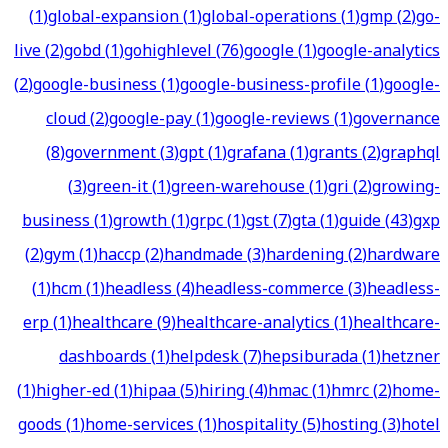
(
1
)
global-expansion
(
1
)
global-operations
(
1
)
gmp
(
2
)
go-
live
(
2
)
gobd
(
1
)
gohighlevel
(
76
)
google
(
1
)
google-analytics
(
2
)
google-business
(
1
)
google-business-profile
(
1
)
google-
cloud
(
2
)
google-pay
(
1
)
google-reviews
(
1
)
governance
(
8
)
government
(
3
)
gpt
(
1
)
grafana
(
1
)
grants
(
2
)
graphql
(
3
)
green-it
(
1
)
green-warehouse
(
1
)
gri
(
2
)
growing-
business
(
1
)
growth
(
1
)
grpc
(
1
)
gst
(
7
)
gta
(
1
)
guide
(
43
)
gxp
(
2
)
gym
(
1
)
haccp
(
2
)
handmade
(
3
)
hardening
(
2
)
hardware
(
1
)
hcm
(
1
)
headless
(
4
)
headless-commerce
(
3
)
headless-
erp
(
1
)
healthcare
(
9
)
healthcare-analytics
(
1
)
healthcare-
dashboards
(
1
)
helpdesk
(
7
)
hepsiburada
(
1
)
hetzner
(
1
)
higher-ed
(
1
)
hipaa
(
5
)
hiring
(
4
)
hmac
(
1
)
hmrc
(
2
)
home-
goods
(
1
)
home-services
(
1
)
hospitality
(
5
)
hosting
(
3
)
hotel