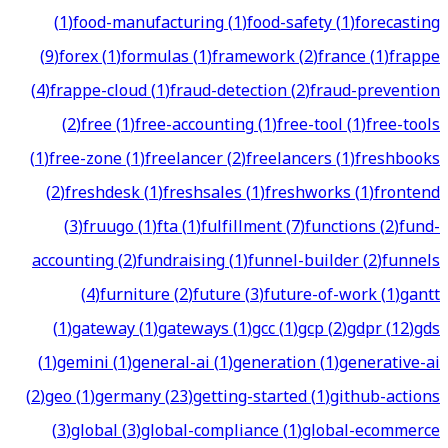
(
1
)
food-manufacturing
(
1
)
food-safety
(
1
)
forecasting
(
9
)
forex
(
1
)
formulas
(
1
)
framework
(
2
)
france
(
1
)
frappe
(
4
)
frappe-cloud
(
1
)
fraud-detection
(
2
)
fraud-prevention
(
2
)
free
(
1
)
free-accounting
(
1
)
free-tool
(
1
)
free-tools
(
1
)
free-zone
(
1
)
freelancer
(
2
)
freelancers
(
1
)
freshbooks
(
2
)
freshdesk
(
1
)
freshsales
(
1
)
freshworks
(
1
)
frontend
(
3
)
fruugo
(
1
)
fta
(
1
)
fulfillment
(
7
)
functions
(
2
)
fund-
accounting
(
2
)
fundraising
(
1
)
funnel-builder
(
2
)
funnels
(
4
)
furniture
(
2
)
future
(
3
)
future-of-work
(
1
)
gantt
(
1
)
gateway
(
1
)
gateways
(
1
)
gcc
(
1
)
gcp
(
2
)
gdpr
(
12
)
gds
(
1
)
gemini
(
1
)
general-ai
(
1
)
generation
(
1
)
generative-ai
(
2
)
geo
(
1
)
germany
(
23
)
getting-started
(
1
)
github-actions
(
3
)
global
(
3
)
global-compliance
(
1
)
global-ecommerce