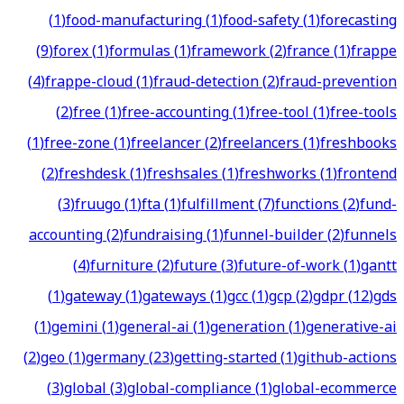
(
1
)
food-manufacturing
(
1
)
food-safety
(
1
)
forecasting
(
9
)
forex
(
1
)
formulas
(
1
)
framework
(
2
)
france
(
1
)
frappe
(
4
)
frappe-cloud
(
1
)
fraud-detection
(
2
)
fraud-prevention
(
2
)
free
(
1
)
free-accounting
(
1
)
free-tool
(
1
)
free-tools
(
1
)
free-zone
(
1
)
freelancer
(
2
)
freelancers
(
1
)
freshbooks
(
2
)
freshdesk
(
1
)
freshsales
(
1
)
freshworks
(
1
)
frontend
(
3
)
fruugo
(
1
)
fta
(
1
)
fulfillment
(
7
)
functions
(
2
)
fund-
accounting
(
2
)
fundraising
(
1
)
funnel-builder
(
2
)
funnels
(
4
)
furniture
(
2
)
future
(
3
)
future-of-work
(
1
)
gantt
(
1
)
gateway
(
1
)
gateways
(
1
)
gcc
(
1
)
gcp
(
2
)
gdpr
(
12
)
gds
(
1
)
gemini
(
1
)
general-ai
(
1
)
generation
(
1
)
generative-ai
(
2
)
geo
(
1
)
germany
(
23
)
getting-started
(
1
)
github-actions
(
3
)
global
(
3
)
global-compliance
(
1
)
global-ecommerce