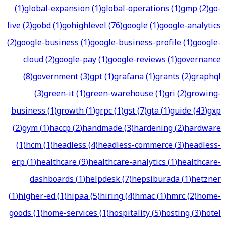
(
1
)
global-expansion
(
1
)
global-operations
(
1
)
gmp
(
2
)
go-
live
(
2
)
gobd
(
1
)
gohighlevel
(
76
)
google
(
1
)
google-analytics
(
2
)
google-business
(
1
)
google-business-profile
(
1
)
google-
cloud
(
2
)
google-pay
(
1
)
google-reviews
(
1
)
governance
(
8
)
government
(
3
)
gpt
(
1
)
grafana
(
1
)
grants
(
2
)
graphql
(
3
)
green-it
(
1
)
green-warehouse
(
1
)
gri
(
2
)
growing-
business
(
1
)
growth
(
1
)
grpc
(
1
)
gst
(
7
)
gta
(
1
)
guide
(
43
)
gxp
(
2
)
gym
(
1
)
haccp
(
2
)
handmade
(
3
)
hardening
(
2
)
hardware
(
1
)
hcm
(
1
)
headless
(
4
)
headless-commerce
(
3
)
headless-
erp
(
1
)
healthcare
(
9
)
healthcare-analytics
(
1
)
healthcare-
dashboards
(
1
)
helpdesk
(
7
)
hepsiburada
(
1
)
hetzner
(
1
)
higher-ed
(
1
)
hipaa
(
5
)
hiring
(
4
)
hmac
(
1
)
hmrc
(
2
)
home-
goods
(
1
)
home-services
(
1
)
hospitality
(
5
)
hosting
(
3
)
hotel