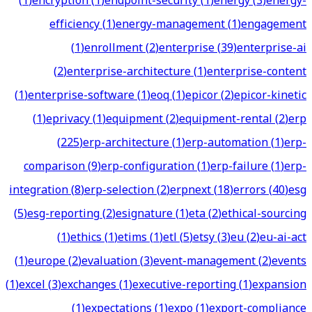
(
1
)
encryption
(
1
)
endpoint-security
(
1
)
energy
(
3
)
energy-
efficiency
(
1
)
energy-management
(
1
)
engagement
(
1
)
enrollment
(
2
)
enterprise
(
39
)
enterprise-ai
(
2
)
enterprise-architecture
(
1
)
enterprise-content
(
1
)
enterprise-software
(
1
)
eoq
(
1
)
epicor
(
2
)
epicor-kinetic
(
1
)
eprivacy
(
1
)
equipment
(
2
)
equipment-rental
(
2
)
erp
(
225
)
erp-architecture
(
1
)
erp-automation
(
1
)
erp-
comparison
(
9
)
erp-configuration
(
1
)
erp-failure
(
1
)
erp-
integration
(
8
)
erp-selection
(
2
)
erpnext
(
18
)
errors
(
40
)
esg
(
5
)
esg-reporting
(
2
)
esignature
(
1
)
eta
(
2
)
ethical-sourcing
(
1
)
ethics
(
1
)
etims
(
1
)
etl
(
5
)
etsy
(
3
)
eu
(
2
)
eu-ai-act
(
1
)
europe
(
2
)
evaluation
(
3
)
event-management
(
2
)
events
(
1
)
excel
(
3
)
exchanges
(
1
)
executive-reporting
(
1
)
expansion
(
1
)
expectations
(
1
)
expo
(
1
)
export-compliance