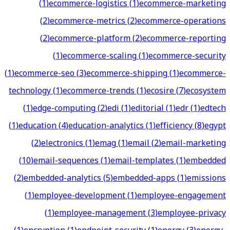
(
1
)
ecommerce-logistics
(
1
)
ecommerce-marketing
(
2
)
ecommerce-metrics
(
2
)
ecommerce-operations
(
2
)
ecommerce-platform
(
2
)
ecommerce-reporting
(
1
)
ecommerce-scaling
(
1
)
ecommerce-security
(
1
)
ecommerce-seo
(
3
)
ecommerce-shipping
(
1
)
ecommerce-
technology
(
1
)
ecommerce-trends
(
1
)
ecosire
(
7
)
ecosystem
(
1
)
edge-computing
(
2
)
edi
(
1
)
editorial
(
1
)
edr
(
1
)
edtech
(
1
)
education
(
4
)
education-analytics
(
1
)
efficiency
(
8
)
egypt
(
2
)
electronics
(
1
)
emag
(
1
)
email
(
2
)
email-marketing
(
10
)
email-sequences
(
1
)
email-templates
(
1
)
embedded
(
2
)
embedded-analytics
(
5
)
embedded-apps
(
1
)
emissions
(
1
)
employee-development
(
1
)
employee-engagement
(
1
)
employee-management
(
3
)
employee-privacy