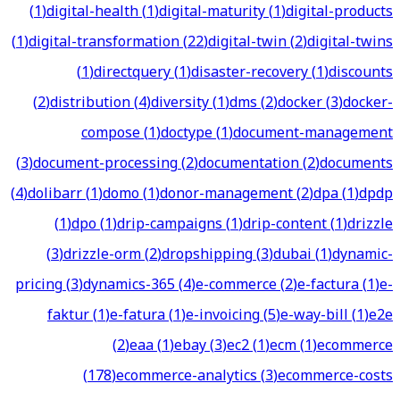
(
1
)
digital-health
(
1
)
digital-maturity
(
1
)
digital-products
(
1
)
digital-transformation
(
22
)
digital-twin
(
2
)
digital-twins
(
1
)
directquery
(
1
)
disaster-recovery
(
1
)
discounts
(
2
)
distribution
(
4
)
diversity
(
1
)
dms
(
2
)
docker
(
3
)
docker-
compose
(
1
)
doctype
(
1
)
document-management
(
3
)
document-processing
(
2
)
documentation
(
2
)
documents
(
4
)
dolibarr
(
1
)
domo
(
1
)
donor-management
(
2
)
dpa
(
1
)
dpdp
(
1
)
dpo
(
1
)
drip-campaigns
(
1
)
drip-content
(
1
)
drizzle
(
3
)
drizzle-orm
(
2
)
dropshipping
(
3
)
dubai
(
1
)
dynamic-
pricing
(
3
)
dynamics-365
(
4
)
e-commerce
(
2
)
e-factura
(
1
)
e-
faktur
(
1
)
e-fatura
(
1
)
e-invoicing
(
5
)
e-way-bill
(
1
)
e2e
(
2
)
eaa
(
1
)
ebay
(
3
)
ec2
(
1
)
ecm
(
1
)
ecommerce
(
178
)
ecommerce-analytics
(
3
)
ecommerce-costs