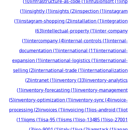
(
10
)
infrastructure-as-code
(
1
)
infusionsoft
(
1
)
inp
(
1
)
insightly
(
1
)
insights
(
2
)
inspection
(
1
)
instagram
(
1
)
instagram-shopping
(
2
)
installation
(
1
)
integration
(
63
)
intellectual-property
(
1
)
inter-company
(
1
)
intercompany
(
4
)
internal-controls
(
1
)
internal-
documentation
(
1
)
international
(
11
)
international-
expansion
(
1
)
international-logistics
(
1
)
international-
selling
(
2
)
international-trade
(
1
)
internationalization
(
2
)
intranet
(
1
)
inventory
(
33
)
inventory-analytics
(
1
)
inventory-forecasting
(
1
)
inventory-management
(
5
)
inventory-optimization
(
1
)
inventory-sync
(
4
)
invoice-
processing
(
2
)
invoices
(
1
)
invoicing
(
1
)
ios-android
(
1
)
iot
(
11
)
iqms
(
1
)
isa-95
(
1
)
isms
(
1
)
iso-13485
(
1
)
iso-27001
(
3
)
iso-9001
(
1
)
italy
(
1
)
iva
(
2
)
jamstack
(
1
)
japan