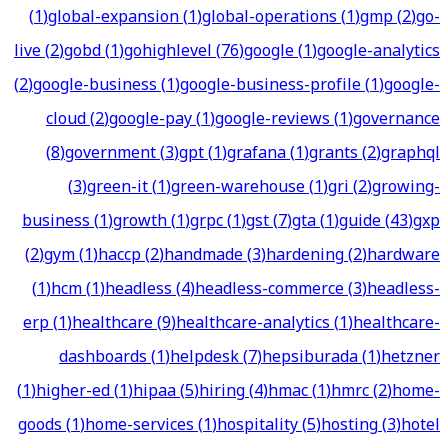
(
1
)
global-expansion
(
1
)
global-operations
(
1
)
gmp
(
2
)
go-
live
(
2
)
gobd
(
1
)
gohighlevel
(
76
)
google
(
1
)
google-analytics
(
2
)
google-business
(
1
)
google-business-profile
(
1
)
google-
cloud
(
2
)
google-pay
(
1
)
google-reviews
(
1
)
governance
(
8
)
government
(
3
)
gpt
(
1
)
grafana
(
1
)
grants
(
2
)
graphql
(
3
)
green-it
(
1
)
green-warehouse
(
1
)
gri
(
2
)
growing-
business
(
1
)
growth
(
1
)
grpc
(
1
)
gst
(
7
)
gta
(
1
)
guide
(
43
)
gxp
(
2
)
gym
(
1
)
haccp
(
2
)
handmade
(
3
)
hardening
(
2
)
hardware
(
1
)
hcm
(
1
)
headless
(
4
)
headless-commerce
(
3
)
headless-
erp
(
1
)
healthcare
(
9
)
healthcare-analytics
(
1
)
healthcare-
dashboards
(
1
)
helpdesk
(
7
)
hepsiburada
(
1
)
hetzner
(
1
)
higher-ed
(
1
)
hipaa
(
5
)
hiring
(
4
)
hmac
(
1
)
hmrc
(
2
)
home-
goods
(
1
)
home-services
(
1
)
hospitality
(
5
)
hosting
(
3
)
hotel