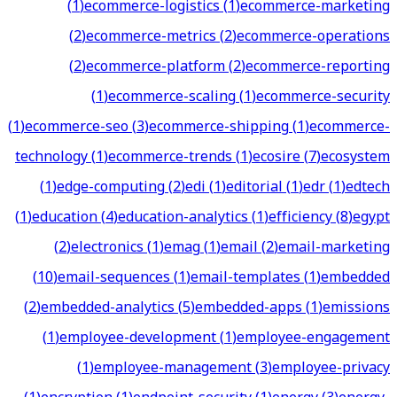
(
1
)
ecommerce-logistics
(
1
)
ecommerce-marketing
(
2
)
ecommerce-metrics
(
2
)
ecommerce-operations
(
2
)
ecommerce-platform
(
2
)
ecommerce-reporting
(
1
)
ecommerce-scaling
(
1
)
ecommerce-security
(
1
)
ecommerce-seo
(
3
)
ecommerce-shipping
(
1
)
ecommerce-
technology
(
1
)
ecommerce-trends
(
1
)
ecosire
(
7
)
ecosystem
(
1
)
edge-computing
(
2
)
edi
(
1
)
editorial
(
1
)
edr
(
1
)
edtech
(
1
)
education
(
4
)
education-analytics
(
1
)
efficiency
(
8
)
egypt
(
2
)
electronics
(
1
)
emag
(
1
)
email
(
2
)
email-marketing
(
10
)
email-sequences
(
1
)
email-templates
(
1
)
embedded
(
2
)
embedded-analytics
(
5
)
embedded-apps
(
1
)
emissions
(
1
)
employee-development
(
1
)
employee-engagement
(
1
)
employee-management
(
3
)
employee-privacy