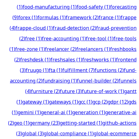
(
1
)
food-manufacturing
(
1
)
food-safety
(
1
)
forecasting
(
9
)
forex
(
1
)
formulas
(
1
)
framework
(
2
)
france
(
1
)
frappe
(
4
)
frappe-cloud
(
1
)
fraud-detection
(
2
)
fraud-prevention
(
2
)
free
(
1
)
free-accounting
(
1
)
free-tool
(
1
)
free-tools
(
1
)
free-zone
(
1
)
freelancer
(
2
)
freelancers
(
1
)
freshbooks
(
2
)
freshdesk
(
1
)
freshsales
(
1
)
freshworks
(
1
)
frontend
(
3
)
fruugo
(
1
)
fta
(
1
)
fulfillment
(
7
)
functions
(
2
)
fund-
accounting
(
2
)
fundraising
(
1
)
funnel-builder
(
2
)
funnels
(
4
)
furniture
(
2
)
future
(
3
)
future-of-work
(
1
)
gantt
(
1
)
gateway
(
1
)
gateways
(
1
)
gcc
(
1
)
gcp
(
2
)
gdpr
(
12
)
gds
(
1
)
gemini
(
1
)
general-ai
(
1
)
generation
(
1
)
generative-ai
(
2
)
geo
(
1
)
germany
(
23
)
getting-started
(
1
)
github-actions
(
3
)
global
(
3
)
global-compliance
(
1
)
global-ecommerce