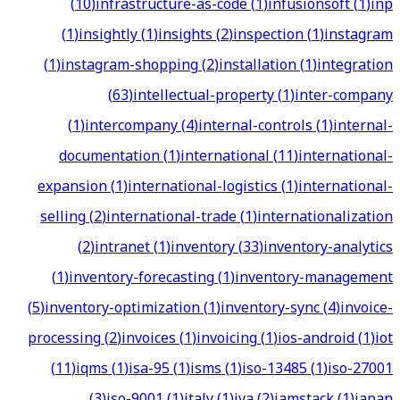
(
10
)
infrastructure-as-code
(
1
)
infusionsoft
(
1
)
inp
(
1
)
insightly
(
1
)
insights
(
2
)
inspection
(
1
)
instagram
(
1
)
instagram-shopping
(
2
)
installation
(
1
)
integration
(
63
)
intellectual-property
(
1
)
inter-company
(
1
)
intercompany
(
4
)
internal-controls
(
1
)
internal-
documentation
(
1
)
international
(
11
)
international-
expansion
(
1
)
international-logistics
(
1
)
international-
selling
(
2
)
international-trade
(
1
)
internationalization
(
2
)
intranet
(
1
)
inventory
(
33
)
inventory-analytics
(
1
)
inventory-forecasting
(
1
)
inventory-management
(
5
)
inventory-optimization
(
1
)
inventory-sync
(
4
)
invoice-
processing
(
2
)
invoices
(
1
)
invoicing
(
1
)
ios-android
(
1
)
iot
(
11
)
iqms
(
1
)
isa-95
(
1
)
isms
(
1
)
iso-13485
(
1
)
iso-27001
(
3
)
iso-9001
(
1
)
italy
(
1
)
iva
(
2
)
jamstack
(
1
)
japan