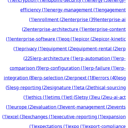
(
1
)
encryption
(
1
)
endpoint-security
(
1
)
energy
(
3
)
energy-
efficiency
(
1
)
energy-management
(
1
)
engagement
(
1
)
enrollment
(
2
)
enterprise
(
39
)
enterprise-ai
(
2
)
enterprise-architecture
(
1
)
enterprise-content
(
1
)
enterprise-software
(
1
)
eoq
(
1
)
epicor
(
2
)
epicor-kinetic
(
1
)
eprivacy
(
1
)
equipment
(
2
)
equipment-rental
(
2
)
erp
(
225
)
erp-architecture
(
1
)
erp-automation
(
1
)
erp-
comparison
(
9
)
erp-configuration
(
1
)
erp-failure
(
1
)
erp-
integration
(
8
)
erp-selection
(
2
)
erpnext
(
18
)
errors
(
40
)
esg
(
5
)
esg-reporting
(
2
)
esignature
(
1
)
eta
(
2
)
ethical-sourcing
(
1
)
ethics
(
1
)
etims
(
1
)
etl
(
5
)
etsy
(
3
)
eu
(
2
)
eu-ai-act
(
1
)
europe
(
2
)
evaluation
(
3
)
event-management
(
2
)
events
(
1
)
excel
(
3
)
exchanges
(
1
)
executive-reporting
(
1
)
expansion
(
1
)
expectations
(
1
)
expo
(
1
)
export-compliance