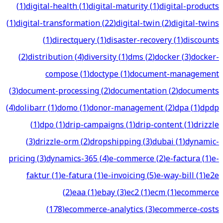
(
1
)
digital-health
(
1
)
digital-maturity
(
1
)
digital-products
(
1
)
digital-transformation
(
22
)
digital-twin
(
2
)
digital-twins
(
1
)
directquery
(
1
)
disaster-recovery
(
1
)
discounts
(
2
)
distribution
(
4
)
diversity
(
1
)
dms
(
2
)
docker
(
3
)
docker-
compose
(
1
)
doctype
(
1
)
document-management
(
3
)
document-processing
(
2
)
documentation
(
2
)
documents
(
4
)
dolibarr
(
1
)
domo
(
1
)
donor-management
(
2
)
dpa
(
1
)
dpdp
(
1
)
dpo
(
1
)
drip-campaigns
(
1
)
drip-content
(
1
)
drizzle
(
3
)
drizzle-orm
(
2
)
dropshipping
(
3
)
dubai
(
1
)
dynamic-
pricing
(
3
)
dynamics-365
(
4
)
e-commerce
(
2
)
e-factura
(
1
)
e-
faktur
(
1
)
e-fatura
(
1
)
e-invoicing
(
5
)
e-way-bill
(
1
)
e2e
(
2
)
eaa
(
1
)
ebay
(
3
)
ec2
(
1
)
ecm
(
1
)
ecommerce
(
178
)
ecommerce-analytics
(
3
)
ecommerce-costs