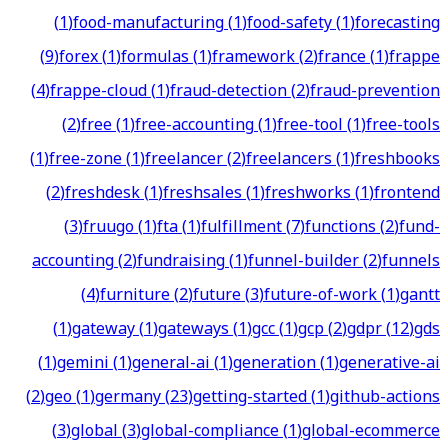
(
1
)
food-manufacturing
(
1
)
food-safety
(
1
)
forecasting
(
9
)
forex
(
1
)
formulas
(
1
)
framework
(
2
)
france
(
1
)
frappe
(
4
)
frappe-cloud
(
1
)
fraud-detection
(
2
)
fraud-prevention
(
2
)
free
(
1
)
free-accounting
(
1
)
free-tool
(
1
)
free-tools
(
1
)
free-zone
(
1
)
freelancer
(
2
)
freelancers
(
1
)
freshbooks
(
2
)
freshdesk
(
1
)
freshsales
(
1
)
freshworks
(
1
)
frontend
(
3
)
fruugo
(
1
)
fta
(
1
)
fulfillment
(
7
)
functions
(
2
)
fund-
accounting
(
2
)
fundraising
(
1
)
funnel-builder
(
2
)
funnels
(
4
)
furniture
(
2
)
future
(
3
)
future-of-work
(
1
)
gantt
(
1
)
gateway
(
1
)
gateways
(
1
)
gcc
(
1
)
gcp
(
2
)
gdpr
(
12
)
gds
(
1
)
gemini
(
1
)
general-ai
(
1
)
generation
(
1
)
generative-ai
(
2
)
geo
(
1
)
germany
(
23
)
getting-started
(
1
)
github-actions
(
3
)
global
(
3
)
global-compliance
(
1
)
global-ecommerce