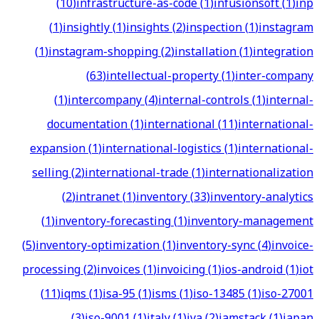
(
10
)
infrastructure-as-code
(
1
)
infusionsoft
(
1
)
inp
(
1
)
insightly
(
1
)
insights
(
2
)
inspection
(
1
)
instagram
(
1
)
instagram-shopping
(
2
)
installation
(
1
)
integration
(
63
)
intellectual-property
(
1
)
inter-company
(
1
)
intercompany
(
4
)
internal-controls
(
1
)
internal-
documentation
(
1
)
international
(
11
)
international-
expansion
(
1
)
international-logistics
(
1
)
international-
selling
(
2
)
international-trade
(
1
)
internationalization
(
2
)
intranet
(
1
)
inventory
(
33
)
inventory-analytics
(
1
)
inventory-forecasting
(
1
)
inventory-management
(
5
)
inventory-optimization
(
1
)
inventory-sync
(
4
)
invoice-
processing
(
2
)
invoices
(
1
)
invoicing
(
1
)
ios-android
(
1
)
iot
(
11
)
iqms
(
1
)
isa-95
(
1
)
isms
(
1
)
iso-13485
(
1
)
iso-27001
(
3
)
iso-9001
(
1
)
italy
(
1
)
iva
(
2
)
jamstack
(
1
)
japan