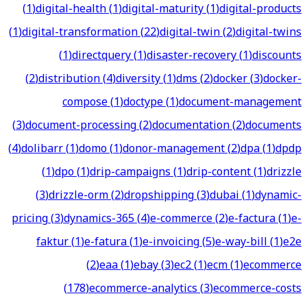
(
1
)
digital-health
(
1
)
digital-maturity
(
1
)
digital-products
(
1
)
digital-transformation
(
22
)
digital-twin
(
2
)
digital-twins
(
1
)
directquery
(
1
)
disaster-recovery
(
1
)
discounts
(
2
)
distribution
(
4
)
diversity
(
1
)
dms
(
2
)
docker
(
3
)
docker-
compose
(
1
)
doctype
(
1
)
document-management
(
3
)
document-processing
(
2
)
documentation
(
2
)
documents
(
4
)
dolibarr
(
1
)
domo
(
1
)
donor-management
(
2
)
dpa
(
1
)
dpdp
(
1
)
dpo
(
1
)
drip-campaigns
(
1
)
drip-content
(
1
)
drizzle
(
3
)
drizzle-orm
(
2
)
dropshipping
(
3
)
dubai
(
1
)
dynamic-
pricing
(
3
)
dynamics-365
(
4
)
e-commerce
(
2
)
e-factura
(
1
)
e-
faktur
(
1
)
e-fatura
(
1
)
e-invoicing
(
5
)
e-way-bill
(
1
)
e2e
(
2
)
eaa
(
1
)
ebay
(
3
)
ec2
(
1
)
ecm
(
1
)
ecommerce
(
178
)
ecommerce-analytics
(
3
)
ecommerce-costs