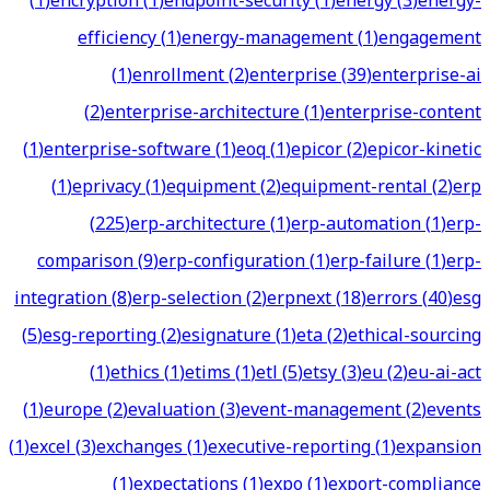
(
1
)
encryption
(
1
)
endpoint-security
(
1
)
energy
(
3
)
energy-
efficiency
(
1
)
energy-management
(
1
)
engagement
(
1
)
enrollment
(
2
)
enterprise
(
39
)
enterprise-ai
(
2
)
enterprise-architecture
(
1
)
enterprise-content
(
1
)
enterprise-software
(
1
)
eoq
(
1
)
epicor
(
2
)
epicor-kinetic
(
1
)
eprivacy
(
1
)
equipment
(
2
)
equipment-rental
(
2
)
erp
(
225
)
erp-architecture
(
1
)
erp-automation
(
1
)
erp-
comparison
(
9
)
erp-configuration
(
1
)
erp-failure
(
1
)
erp-
integration
(
8
)
erp-selection
(
2
)
erpnext
(
18
)
errors
(
40
)
esg
(
5
)
esg-reporting
(
2
)
esignature
(
1
)
eta
(
2
)
ethical-sourcing
(
1
)
ethics
(
1
)
etims
(
1
)
etl
(
5
)
etsy
(
3
)
eu
(
2
)
eu-ai-act
(
1
)
europe
(
2
)
evaluation
(
3
)
event-management
(
2
)
events
(
1
)
excel
(
3
)
exchanges
(
1
)
executive-reporting
(
1
)
expansion
(
1
)
expectations
(
1
)
expo
(
1
)
export-compliance