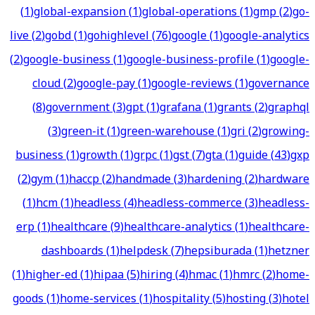
(
1
)
global-expansion
(
1
)
global-operations
(
1
)
gmp
(
2
)
go-
live
(
2
)
gobd
(
1
)
gohighlevel
(
76
)
google
(
1
)
google-analytics
(
2
)
google-business
(
1
)
google-business-profile
(
1
)
google-
cloud
(
2
)
google-pay
(
1
)
google-reviews
(
1
)
governance
(
8
)
government
(
3
)
gpt
(
1
)
grafana
(
1
)
grants
(
2
)
graphql
(
3
)
green-it
(
1
)
green-warehouse
(
1
)
gri
(
2
)
growing-
business
(
1
)
growth
(
1
)
grpc
(
1
)
gst
(
7
)
gta
(
1
)
guide
(
43
)
gxp
(
2
)
gym
(
1
)
haccp
(
2
)
handmade
(
3
)
hardening
(
2
)
hardware
(
1
)
hcm
(
1
)
headless
(
4
)
headless-commerce
(
3
)
headless-
erp
(
1
)
healthcare
(
9
)
healthcare-analytics
(
1
)
healthcare-
dashboards
(
1
)
helpdesk
(
7
)
hepsiburada
(
1
)
hetzner
(
1
)
higher-ed
(
1
)
hipaa
(
5
)
hiring
(
4
)
hmac
(
1
)
hmrc
(
2
)
home-
goods
(
1
)
home-services
(
1
)
hospitality
(
5
)
hosting
(
3
)
hotel