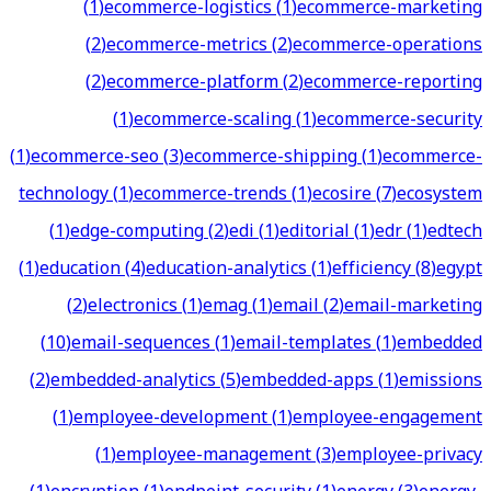
(
1
)
ecommerce-logistics
(
1
)
ecommerce-marketing
(
2
)
ecommerce-metrics
(
2
)
ecommerce-operations
(
2
)
ecommerce-platform
(
2
)
ecommerce-reporting
(
1
)
ecommerce-scaling
(
1
)
ecommerce-security
(
1
)
ecommerce-seo
(
3
)
ecommerce-shipping
(
1
)
ecommerce-
technology
(
1
)
ecommerce-trends
(
1
)
ecosire
(
7
)
ecosystem
(
1
)
edge-computing
(
2
)
edi
(
1
)
editorial
(
1
)
edr
(
1
)
edtech
(
1
)
education
(
4
)
education-analytics
(
1
)
efficiency
(
8
)
egypt
(
2
)
electronics
(
1
)
emag
(
1
)
email
(
2
)
email-marketing
(
10
)
email-sequences
(
1
)
email-templates
(
1
)
embedded
(
2
)
embedded-analytics
(
5
)
embedded-apps
(
1
)
emissions
(
1
)
employee-development
(
1
)
employee-engagement
(
1
)
employee-management
(
3
)
employee-privacy