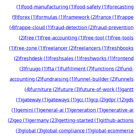
(
1
)
food-manufacturing
(
1
)
food-safety
(
1
)
forecasting
(
9
)
forex
(
1
)
formulas
(
1
)
framework
(
2
)
france
(
1
)
frappe
(
4
)
frappe-cloud
(
1
)
fraud-detection
(
2
)
fraud-prevention
(
2
)
free
(
1
)
free-accounting
(
1
)
free-tool
(
1
)
free-tools
(
1
)
free-zone
(
1
)
freelancer
(
2
)
freelancers
(
1
)
freshbooks
(
2
)
freshdesk
(
1
)
freshsales
(
1
)
freshworks
(
1
)
frontend
(
3
)
fruugo
(
1
)
fta
(
1
)
fulfillment
(
7
)
functions
(
2
)
fund-
accounting
(
2
)
fundraising
(
1
)
funnel-builder
(
2
)
funnels
(
4
)
furniture
(
2
)
future
(
3
)
future-of-work
(
1
)
gantt
(
1
)
gateway
(
1
)
gateways
(
1
)
gcc
(
1
)
gcp
(
2
)
gdpr
(
12
)
gds
(
1
)
gemini
(
1
)
general-ai
(
1
)
generation
(
1
)
generative-ai
(
2
)
geo
(
1
)
germany
(
23
)
getting-started
(
1
)
github-actions
(
3
)
global
(
3
)
global-compliance
(
1
)
global-ecommerce