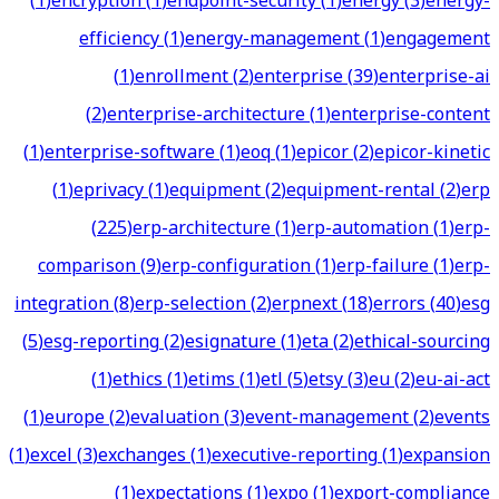
(
1
)
encryption
(
1
)
endpoint-security
(
1
)
energy
(
3
)
energy-
efficiency
(
1
)
energy-management
(
1
)
engagement
(
1
)
enrollment
(
2
)
enterprise
(
39
)
enterprise-ai
(
2
)
enterprise-architecture
(
1
)
enterprise-content
(
1
)
enterprise-software
(
1
)
eoq
(
1
)
epicor
(
2
)
epicor-kinetic
(
1
)
eprivacy
(
1
)
equipment
(
2
)
equipment-rental
(
2
)
erp
(
225
)
erp-architecture
(
1
)
erp-automation
(
1
)
erp-
comparison
(
9
)
erp-configuration
(
1
)
erp-failure
(
1
)
erp-
integration
(
8
)
erp-selection
(
2
)
erpnext
(
18
)
errors
(
40
)
esg
(
5
)
esg-reporting
(
2
)
esignature
(
1
)
eta
(
2
)
ethical-sourcing
(
1
)
ethics
(
1
)
etims
(
1
)
etl
(
5
)
etsy
(
3
)
eu
(
2
)
eu-ai-act
(
1
)
europe
(
2
)
evaluation
(
3
)
event-management
(
2
)
events
(
1
)
excel
(
3
)
exchanges
(
1
)
executive-reporting
(
1
)
expansion
(
1
)
expectations
(
1
)
expo
(
1
)
export-compliance