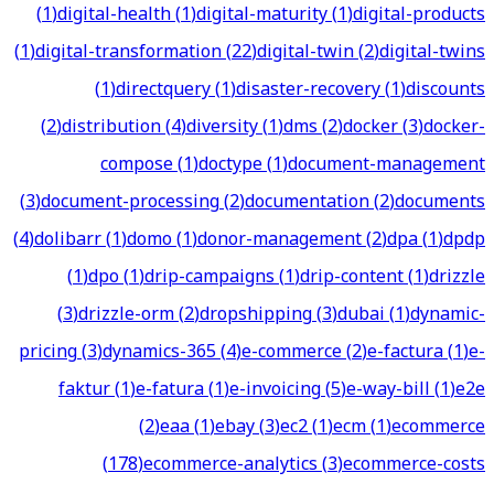
(
1
)
digital-health
(
1
)
digital-maturity
(
1
)
digital-products
(
1
)
digital-transformation
(
22
)
digital-twin
(
2
)
digital-twins
(
1
)
directquery
(
1
)
disaster-recovery
(
1
)
discounts
(
2
)
distribution
(
4
)
diversity
(
1
)
dms
(
2
)
docker
(
3
)
docker-
compose
(
1
)
doctype
(
1
)
document-management
(
3
)
document-processing
(
2
)
documentation
(
2
)
documents
(
4
)
dolibarr
(
1
)
domo
(
1
)
donor-management
(
2
)
dpa
(
1
)
dpdp
(
1
)
dpo
(
1
)
drip-campaigns
(
1
)
drip-content
(
1
)
drizzle
(
3
)
drizzle-orm
(
2
)
dropshipping
(
3
)
dubai
(
1
)
dynamic-
pricing
(
3
)
dynamics-365
(
4
)
e-commerce
(
2
)
e-factura
(
1
)
e-
faktur
(
1
)
e-fatura
(
1
)
e-invoicing
(
5
)
e-way-bill
(
1
)
e2e
(
2
)
eaa
(
1
)
ebay
(
3
)
ec2
(
1
)
ecm
(
1
)
ecommerce
(
178
)
ecommerce-analytics
(
3
)
ecommerce-costs