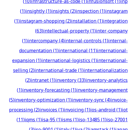
(
10
)
infrastructure-as-code
(
1
)
infusionsoft
(
1
)
inp
(
1
)
insightly
(
1
)
insights
(
2
)
inspection
(
1
)
instagram
(
1
)
instagram-shopping
(
2
)
installation
(
1
)
integration
(
63
)
intellectual-property
(
1
)
inter-company
(
1
)
intercompany
(
4
)
internal-controls
(
1
)
internal-
documentation
(
1
)
international
(
11
)
international-
expansion
(
1
)
international-logistics
(
1
)
international-
selling
(
2
)
international-trade
(
1
)
internationalization
(
2
)
intranet
(
1
)
inventory
(
33
)
inventory-analytics
(
1
)
inventory-forecasting
(
1
)
inventory-management
(
5
)
inventory-optimization
(
1
)
inventory-sync
(
4
)
invoice-
processing
(
2
)
invoices
(
1
)
invoicing
(
1
)
ios-android
(
1
)
iot
(
11
)
iqms
(
1
)
isa-95
(
1
)
isms
(
1
)
iso-13485
(
1
)
iso-27001
(
3
)
iso-9001
(
1
)
italy
(
1
)
iva
(
2
)
jamstack
(
1
)
japan