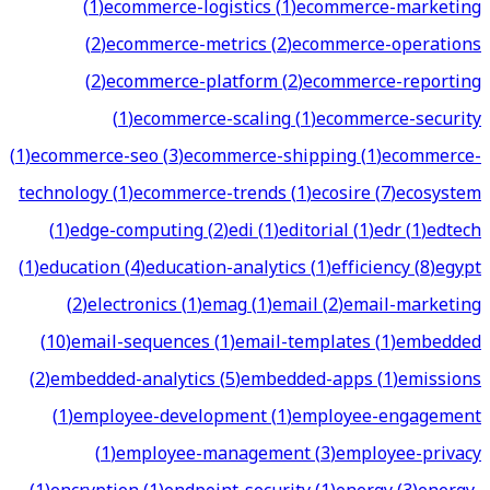
(
1
)
ecommerce-logistics
(
1
)
ecommerce-marketing
(
2
)
ecommerce-metrics
(
2
)
ecommerce-operations
(
2
)
ecommerce-platform
(
2
)
ecommerce-reporting
(
1
)
ecommerce-scaling
(
1
)
ecommerce-security
(
1
)
ecommerce-seo
(
3
)
ecommerce-shipping
(
1
)
ecommerce-
technology
(
1
)
ecommerce-trends
(
1
)
ecosire
(
7
)
ecosystem
(
1
)
edge-computing
(
2
)
edi
(
1
)
editorial
(
1
)
edr
(
1
)
edtech
(
1
)
education
(
4
)
education-analytics
(
1
)
efficiency
(
8
)
egypt
(
2
)
electronics
(
1
)
emag
(
1
)
email
(
2
)
email-marketing
(
10
)
email-sequences
(
1
)
email-templates
(
1
)
embedded
(
2
)
embedded-analytics
(
5
)
embedded-apps
(
1
)
emissions
(
1
)
employee-development
(
1
)
employee-engagement
(
1
)
employee-management
(
3
)
employee-privacy