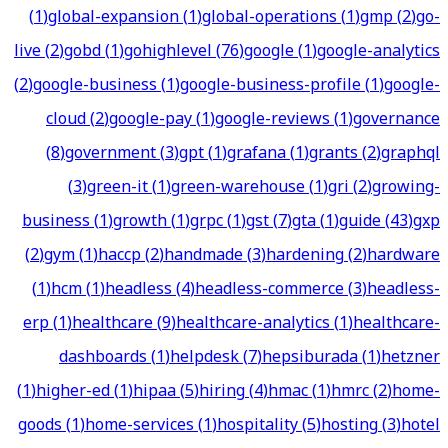
(
1
)
global-expansion
(
1
)
global-operations
(
1
)
gmp
(
2
)
go-
live
(
2
)
gobd
(
1
)
gohighlevel
(
76
)
google
(
1
)
google-analytics
(
2
)
google-business
(
1
)
google-business-profile
(
1
)
google-
cloud
(
2
)
google-pay
(
1
)
google-reviews
(
1
)
governance
(
8
)
government
(
3
)
gpt
(
1
)
grafana
(
1
)
grants
(
2
)
graphql
(
3
)
green-it
(
1
)
green-warehouse
(
1
)
gri
(
2
)
growing-
business
(
1
)
growth
(
1
)
grpc
(
1
)
gst
(
7
)
gta
(
1
)
guide
(
43
)
gxp
(
2
)
gym
(
1
)
haccp
(
2
)
handmade
(
3
)
hardening
(
2
)
hardware
(
1
)
hcm
(
1
)
headless
(
4
)
headless-commerce
(
3
)
headless-
erp
(
1
)
healthcare
(
9
)
healthcare-analytics
(
1
)
healthcare-
dashboards
(
1
)
helpdesk
(
7
)
hepsiburada
(
1
)
hetzner
(
1
)
higher-ed
(
1
)
hipaa
(
5
)
hiring
(
4
)
hmac
(
1
)
hmrc
(
2
)
home-
goods
(
1
)
home-services
(
1
)
hospitality
(
5
)
hosting
(
3
)
hotel