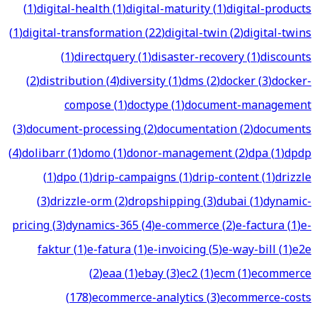
(
1
)
digital-health
(
1
)
digital-maturity
(
1
)
digital-products
(
1
)
digital-transformation
(
22
)
digital-twin
(
2
)
digital-twins
(
1
)
directquery
(
1
)
disaster-recovery
(
1
)
discounts
(
2
)
distribution
(
4
)
diversity
(
1
)
dms
(
2
)
docker
(
3
)
docker-
compose
(
1
)
doctype
(
1
)
document-management
(
3
)
document-processing
(
2
)
documentation
(
2
)
documents
(
4
)
dolibarr
(
1
)
domo
(
1
)
donor-management
(
2
)
dpa
(
1
)
dpdp
(
1
)
dpo
(
1
)
drip-campaigns
(
1
)
drip-content
(
1
)
drizzle
(
3
)
drizzle-orm
(
2
)
dropshipping
(
3
)
dubai
(
1
)
dynamic-
pricing
(
3
)
dynamics-365
(
4
)
e-commerce
(
2
)
e-factura
(
1
)
e-
faktur
(
1
)
e-fatura
(
1
)
e-invoicing
(
5
)
e-way-bill
(
1
)
e2e
(
2
)
eaa
(
1
)
ebay
(
3
)
ec2
(
1
)
ecm
(
1
)
ecommerce
(
178
)
ecommerce-analytics
(
3
)
ecommerce-costs