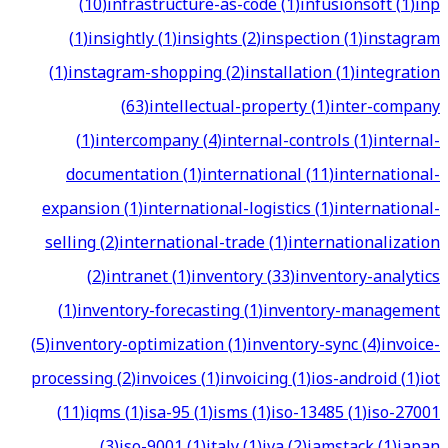
(
10
)
infrastructure-as-code
(
1
)
infusionsoft
(
1
)
inp
(
1
)
insightly
(
1
)
insights
(
2
)
inspection
(
1
)
instagram
(
1
)
instagram-shopping
(
2
)
installation
(
1
)
integration
(
63
)
intellectual-property
(
1
)
inter-company
(
1
)
intercompany
(
4
)
internal-controls
(
1
)
internal-
documentation
(
1
)
international
(
11
)
international-
expansion
(
1
)
international-logistics
(
1
)
international-
selling
(
2
)
international-trade
(
1
)
internationalization
(
2
)
intranet
(
1
)
inventory
(
33
)
inventory-analytics
(
1
)
inventory-forecasting
(
1
)
inventory-management
(
5
)
inventory-optimization
(
1
)
inventory-sync
(
4
)
invoice-
processing
(
2
)
invoices
(
1
)
invoicing
(
1
)
ios-android
(
1
)
iot
(
11
)
iqms
(
1
)
isa-95
(
1
)
isms
(
1
)
iso-13485
(
1
)
iso-27001
(
3
)
iso-9001
(
1
)
italy
(
1
)
iva
(
2
)
jamstack
(
1
)
japan