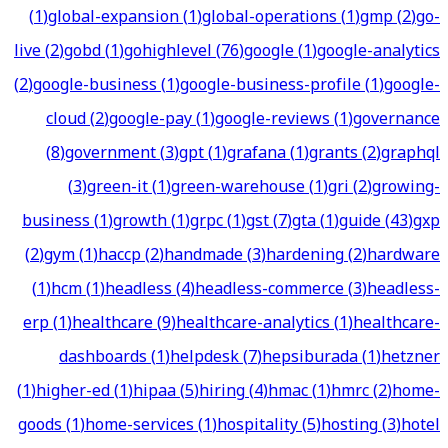
(
1
)
global-expansion
(
1
)
global-operations
(
1
)
gmp
(
2
)
go-
live
(
2
)
gobd
(
1
)
gohighlevel
(
76
)
google
(
1
)
google-analytics
(
2
)
google-business
(
1
)
google-business-profile
(
1
)
google-
cloud
(
2
)
google-pay
(
1
)
google-reviews
(
1
)
governance
(
8
)
government
(
3
)
gpt
(
1
)
grafana
(
1
)
grants
(
2
)
graphql
(
3
)
green-it
(
1
)
green-warehouse
(
1
)
gri
(
2
)
growing-
business
(
1
)
growth
(
1
)
grpc
(
1
)
gst
(
7
)
gta
(
1
)
guide
(
43
)
gxp
(
2
)
gym
(
1
)
haccp
(
2
)
handmade
(
3
)
hardening
(
2
)
hardware
(
1
)
hcm
(
1
)
headless
(
4
)
headless-commerce
(
3
)
headless-
erp
(
1
)
healthcare
(
9
)
healthcare-analytics
(
1
)
healthcare-
dashboards
(
1
)
helpdesk
(
7
)
hepsiburada
(
1
)
hetzner
(
1
)
higher-ed
(
1
)
hipaa
(
5
)
hiring
(
4
)
hmac
(
1
)
hmrc
(
2
)
home-
goods
(
1
)
home-services
(
1
)
hospitality
(
5
)
hosting
(
3
)
hotel