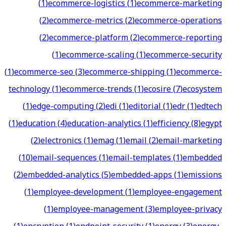
(
1
)
ecommerce-logistics
(
1
)
ecommerce-marketing
(
2
)
ecommerce-metrics
(
2
)
ecommerce-operations
(
2
)
ecommerce-platform
(
2
)
ecommerce-reporting
(
1
)
ecommerce-scaling
(
1
)
ecommerce-security
(
1
)
ecommerce-seo
(
3
)
ecommerce-shipping
(
1
)
ecommerce-
technology
(
1
)
ecommerce-trends
(
1
)
ecosire
(
7
)
ecosystem
(
1
)
edge-computing
(
2
)
edi
(
1
)
editorial
(
1
)
edr
(
1
)
edtech
(
1
)
education
(
4
)
education-analytics
(
1
)
efficiency
(
8
)
egypt
(
2
)
electronics
(
1
)
emag
(
1
)
email
(
2
)
email-marketing
(
10
)
email-sequences
(
1
)
email-templates
(
1
)
embedded
(
2
)
embedded-analytics
(
5
)
embedded-apps
(
1
)
emissions
(
1
)
employee-development
(
1
)
employee-engagement
(
1
)
employee-management
(
3
)
employee-privacy