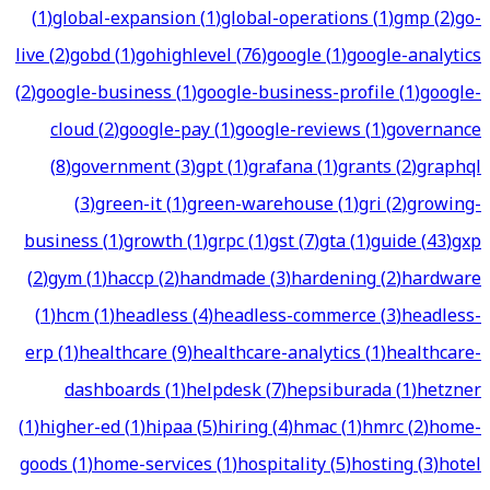
(
1
)
global-expansion
(
1
)
global-operations
(
1
)
gmp
(
2
)
go-
live
(
2
)
gobd
(
1
)
gohighlevel
(
76
)
google
(
1
)
google-analytics
(
2
)
google-business
(
1
)
google-business-profile
(
1
)
google-
cloud
(
2
)
google-pay
(
1
)
google-reviews
(
1
)
governance
(
8
)
government
(
3
)
gpt
(
1
)
grafana
(
1
)
grants
(
2
)
graphql
(
3
)
green-it
(
1
)
green-warehouse
(
1
)
gri
(
2
)
growing-
business
(
1
)
growth
(
1
)
grpc
(
1
)
gst
(
7
)
gta
(
1
)
guide
(
43
)
gxp
(
2
)
gym
(
1
)
haccp
(
2
)
handmade
(
3
)
hardening
(
2
)
hardware
(
1
)
hcm
(
1
)
headless
(
4
)
headless-commerce
(
3
)
headless-
erp
(
1
)
healthcare
(
9
)
healthcare-analytics
(
1
)
healthcare-
dashboards
(
1
)
helpdesk
(
7
)
hepsiburada
(
1
)
hetzner
(
1
)
higher-ed
(
1
)
hipaa
(
5
)
hiring
(
4
)
hmac
(
1
)
hmrc
(
2
)
home-
goods
(
1
)
home-services
(
1
)
hospitality
(
5
)
hosting
(
3
)
hotel