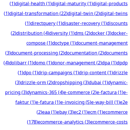
(
1
)
digital-health
(
1
)
digital-maturity
(
1
)
digital-products
(
1
)
digital-transformation
(
22
)
digital-twin
(
2
)
digital-twins
(
1
)
directquery
(
1
)
disaster-recovery
(
1
)
discounts
(
2
)
distribution
(
4
)
diversity
(
1
)
dms
(
2
)
docker
(
3
)
docker-
compose
(
1
)
doctype
(
1
)
document-management
(
3
)
document-processing
(
2
)
documentation
(
2
)
documents
(
4
)
dolibarr
(
1
)
domo
(
1
)
donor-management
(
2
)
dpa
(
1
)
dpdp
(
1
)
dpo
(
1
)
drip-campaigns
(
1
)
drip-content
(
1
)
drizzle
(
3
)
drizzle-orm
(
2
)
dropshipping
(
3
)
dubai
(
1
)
dynamic-
pricing
(
3
)
dynamics-365
(
4
)
e-commerce
(
2
)
e-factura
(
1
)
e-
faktur
(
1
)
e-fatura
(
1
)
e-invoicing
(
5
)
e-way-bill
(
1
)
e2e
(
2
)
eaa
(
1
)
ebay
(
3
)
ec2
(
1
)
ecm
(
1
)
ecommerce
(
178
)
ecommerce-analytics
(
3
)
ecommerce-costs