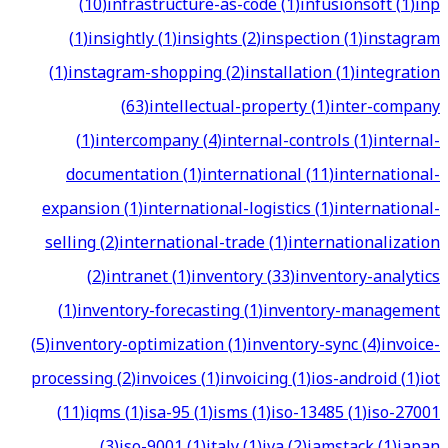
(
10
)
infrastructure-as-code
(
1
)
infusionsoft
(
1
)
inp
(
1
)
insightly
(
1
)
insights
(
2
)
inspection
(
1
)
instagram
(
1
)
instagram-shopping
(
2
)
installation
(
1
)
integration
(
63
)
intellectual-property
(
1
)
inter-company
(
1
)
intercompany
(
4
)
internal-controls
(
1
)
internal-
documentation
(
1
)
international
(
11
)
international-
expansion
(
1
)
international-logistics
(
1
)
international-
selling
(
2
)
international-trade
(
1
)
internationalization
(
2
)
intranet
(
1
)
inventory
(
33
)
inventory-analytics
(
1
)
inventory-forecasting
(
1
)
inventory-management
(
5
)
inventory-optimization
(
1
)
inventory-sync
(
4
)
invoice-
processing
(
2
)
invoices
(
1
)
invoicing
(
1
)
ios-android
(
1
)
iot
(
11
)
iqms
(
1
)
isa-95
(
1
)
isms
(
1
)
iso-13485
(
1
)
iso-27001
(
3
)
iso-9001
(
1
)
italy
(
1
)
iva
(
2
)
jamstack
(
1
)
japan