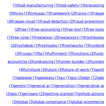
(
1
)
food-manufacturing
(
1
)
food-safety
(
1
)
forecasting
(
9
)
forex
(
1
)
formulas
(
1
)
framework
(
2
)
france
(
1
)
frappe
(
4
)
frappe-cloud
(
1
)
fraud-detection
(
2
)
fraud-prevention
(
2
)
free
(
1
)
free-accounting
(
1
)
free-tool
(
1
)
free-tools
(
1
)
free-zone
(
1
)
freelancer
(
2
)
freelancers
(
1
)
freshbooks
(
2
)
freshdesk
(
1
)
freshsales
(
1
)
freshworks
(
1
)
frontend
(
3
)
fruugo
(
1
)
fta
(
1
)
fulfillment
(
7
)
functions
(
2
)
fund-
accounting
(
2
)
fundraising
(
1
)
funnel-builder
(
2
)
funnels
(
4
)
furniture
(
2
)
future
(
3
)
future-of-work
(
1
)
gantt
(
1
)
gateway
(
1
)
gateways
(
1
)
gcc
(
1
)
gcp
(
2
)
gdpr
(
12
)
gds
(
1
)
gemini
(
1
)
general-ai
(
1
)
generation
(
1
)
generative-ai
(
2
)
geo
(
1
)
germany
(
23
)
getting-started
(
1
)
github-actions
(
3
)
global
(
3
)
global-compliance
(
1
)
global-ecommerce