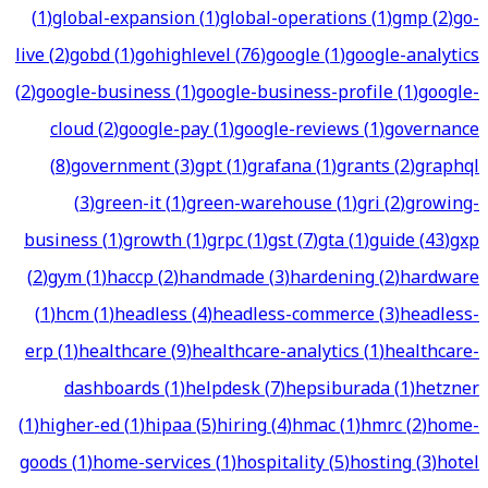
(
1
)
global-expansion
(
1
)
global-operations
(
1
)
gmp
(
2
)
go-
live
(
2
)
gobd
(
1
)
gohighlevel
(
76
)
google
(
1
)
google-analytics
(
2
)
google-business
(
1
)
google-business-profile
(
1
)
google-
cloud
(
2
)
google-pay
(
1
)
google-reviews
(
1
)
governance
(
8
)
government
(
3
)
gpt
(
1
)
grafana
(
1
)
grants
(
2
)
graphql
(
3
)
green-it
(
1
)
green-warehouse
(
1
)
gri
(
2
)
growing-
business
(
1
)
growth
(
1
)
grpc
(
1
)
gst
(
7
)
gta
(
1
)
guide
(
43
)
gxp
(
2
)
gym
(
1
)
haccp
(
2
)
handmade
(
3
)
hardening
(
2
)
hardware
(
1
)
hcm
(
1
)
headless
(
4
)
headless-commerce
(
3
)
headless-
erp
(
1
)
healthcare
(
9
)
healthcare-analytics
(
1
)
healthcare-
dashboards
(
1
)
helpdesk
(
7
)
hepsiburada
(
1
)
hetzner
(
1
)
higher-ed
(
1
)
hipaa
(
5
)
hiring
(
4
)
hmac
(
1
)
hmrc
(
2
)
home-
goods
(
1
)
home-services
(
1
)
hospitality
(
5
)
hosting
(
3
)
hotel