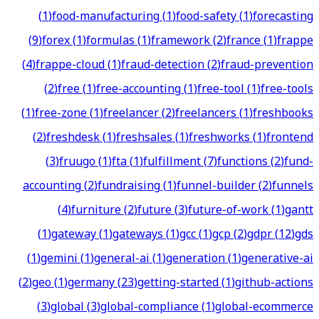
(
1
)
food-manufacturing
(
1
)
food-safety
(
1
)
forecasting
(
9
)
forex
(
1
)
formulas
(
1
)
framework
(
2
)
france
(
1
)
frappe
(
4
)
frappe-cloud
(
1
)
fraud-detection
(
2
)
fraud-prevention
(
2
)
free
(
1
)
free-accounting
(
1
)
free-tool
(
1
)
free-tools
(
1
)
free-zone
(
1
)
freelancer
(
2
)
freelancers
(
1
)
freshbooks
(
2
)
freshdesk
(
1
)
freshsales
(
1
)
freshworks
(
1
)
frontend
(
3
)
fruugo
(
1
)
fta
(
1
)
fulfillment
(
7
)
functions
(
2
)
fund-
accounting
(
2
)
fundraising
(
1
)
funnel-builder
(
2
)
funnels
(
4
)
furniture
(
2
)
future
(
3
)
future-of-work
(
1
)
gantt
(
1
)
gateway
(
1
)
gateways
(
1
)
gcc
(
1
)
gcp
(
2
)
gdpr
(
12
)
gds
(
1
)
gemini
(
1
)
general-ai
(
1
)
generation
(
1
)
generative-ai
(
2
)
geo
(
1
)
germany
(
23
)
getting-started
(
1
)
github-actions
(
3
)
global
(
3
)
global-compliance
(
1
)
global-ecommerce