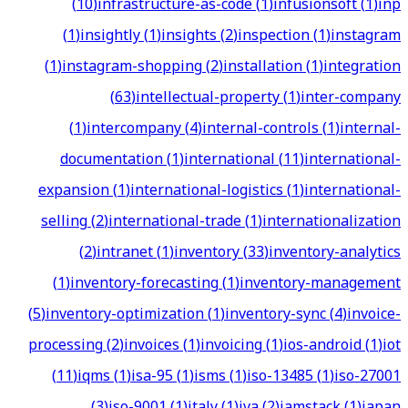
(
10
)
infrastructure-as-code
(
1
)
infusionsoft
(
1
)
inp
(
1
)
insightly
(
1
)
insights
(
2
)
inspection
(
1
)
instagram
(
1
)
instagram-shopping
(
2
)
installation
(
1
)
integration
(
63
)
intellectual-property
(
1
)
inter-company
(
1
)
intercompany
(
4
)
internal-controls
(
1
)
internal-
documentation
(
1
)
international
(
11
)
international-
expansion
(
1
)
international-logistics
(
1
)
international-
selling
(
2
)
international-trade
(
1
)
internationalization
(
2
)
intranet
(
1
)
inventory
(
33
)
inventory-analytics
(
1
)
inventory-forecasting
(
1
)
inventory-management
(
5
)
inventory-optimization
(
1
)
inventory-sync
(
4
)
invoice-
processing
(
2
)
invoices
(
1
)
invoicing
(
1
)
ios-android
(
1
)
iot
(
11
)
iqms
(
1
)
isa-95
(
1
)
isms
(
1
)
iso-13485
(
1
)
iso-27001
(
3
)
iso-9001
(
1
)
italy
(
1
)
iva
(
2
)
jamstack
(
1
)
japan