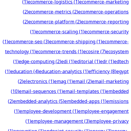
(
1
)
ecommerce-logistics
(
1
)
ecommerce-marketing
(
2
)
ecommerce-metrics
(
2
)
ecommerce-operations
(
2
)
ecommerce-platform
(
2
)
ecommerce-reporting
(
1
)
ecommerce-scaling
(
1
)
ecommerce-security
(
1
)
ecommerce-seo
(
3
)
ecommerce-shipping
(
1
)
ecommerce-
technology
(
1
)
ecommerce-trends
(
1
)
ecosire
(
7
)
ecosystem
(
1
)
edge-computing
(
2
)
edi
(
1
)
editorial
(
1
)
edr
(
1
)
edtech
(
1
)
education
(
4
)
education-analytics
(
1
)
efficiency
(
8
)
egypt
(
2
)
electronics
(
1
)
emag
(
1
)
email
(
2
)
email-marketing
(
10
)
email-sequences
(
1
)
email-templates
(
1
)
embedded
(
2
)
embedded-analytics
(
5
)
embedded-apps
(
1
)
emissions
(
1
)
employee-development
(
1
)
employee-engagement
(
1
)
employee-management
(
3
)
employee-privacy