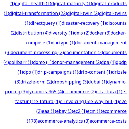
(
1
)
digital-health
(
1
)
digital-maturity
(
1
)
digital-products
(
1
)
digital-transformation
(
22
)
digital-twin
(
2
)
digital-twins
(
1
)
directquery
(
1
)
disaster-recovery
(
1
)
discounts
(
2
)
distribution
(
4
)
diversity
(
1
)
dms
(
2
)
docker
(
3
)
docker-
compose
(
1
)
doctype
(
1
)
document-management
(
3
)
document-processing
(
2
)
documentation
(
2
)
documents
(
4
)
dolibarr
(
1
)
domo
(
1
)
donor-management
(
2
)
dpa
(
1
)
dpdp
(
1
)
dpo
(
1
)
drip-campaigns
(
1
)
drip-content
(
1
)
drizzle
(
3
)
drizzle-orm
(
2
)
dropshipping
(
3
)
dubai
(
1
)
dynamic-
pricing
(
3
)
dynamics-365
(
4
)
e-commerce
(
2
)
e-factura
(
1
)
e-
faktur
(
1
)
e-fatura
(
1
)
e-invoicing
(
5
)
e-way-bill
(
1
)
e2e
(
2
)
eaa
(
1
)
ebay
(
3
)
ec2
(
1
)
ecm
(
1
)
ecommerce
(
178
)
ecommerce-analytics
(
3
)
ecommerce-costs