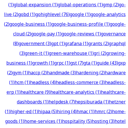
(
1
)
global-expansion
(
1
)
global-operations
(
1
)
gmp
(
2
)
go-
live
(
2
)
gobd
(
1
)
gohighlevel
(
76
)
google
(
1
)
google-analytics
(
2
)
google-business
(
1
)
google-business-profile
(
1
)
google-
cloud
(
2
)
google-pay
(
1
)
google-reviews
(
1
)
governance
(
8
)
government
(
3
)
gpt
(
1
)
grafana
(
1
)
grants
(
2
)
graphql
(
3
)
green-it
(
1
)
green-warehouse
(
1
)
gri
(
2
)
growing-
business
(
1
)
growth
(
1
)
grpc
(
1
)
gst
(
7
)
gta
(
1
)
guide
(
43
)
gxp
(
2
)
gym
(
1
)
haccp
(
2
)
handmade
(
3
)
hardening
(
2
)
hardware
(
1
)
hcm
(
1
)
headless
(
4
)
headless-commerce
(
3
)
headless-
erp
(
1
)
healthcare
(
9
)
healthcare-analytics
(
1
)
healthcare-
dashboards
(
1
)
helpdesk
(
7
)
hepsiburada
(
1
)
hetzner
(
1
)
higher-ed
(
1
)
hipaa
(
5
)
hiring
(
4
)
hmac
(
1
)
hmrc
(
2
)
home-
goods
(
1
)
home-services
(
1
)
hospitality
(
5
)
hosting
(
3
)
hotel