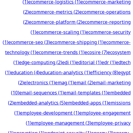
(
1
)
ecommerce-logistics
(
1
)
ecommerce-marketing
(
2
)
ecommerce-metrics
(
2
)
ecommerce-operations
(
2
)
ecommerce-platform
(
2
)
ecommerce-reporting
(
1
)
ecommerce-scaling
(
1
)
ecommerce-security
(
1
)
ecommerce-seo
(
3
)
ecommerce-shipping
(
1
)
ecommerce-
technology
(
1
)
ecommerce-trends
(
1
)
ecosire
(
7
)
ecosystem
(
1
)
edge-computing
(
2
)
edi
(
1
)
editorial
(
1
)
edr
(
1
)
edtech
(
1
)
education
(
4
)
education-analytics
(
1
)
efficiency
(
8
)
egypt
(
2
)
electronics
(
1
)
emag
(
1
)
email
(
2
)
email-marketing
(
10
)
email-sequences
(
1
)
email-templates
(
1
)
embedded
(
2
)
embedded-analytics
(
5
)
embedded-apps
(
1
)
emissions
(
1
)
employee-development
(
1
)
employee-engagement
(
1
)
employee-management
(
3
)
employee-privacy