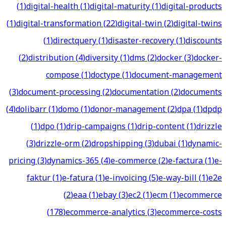
(
1
)
digital-health
(
1
)
digital-maturity
(
1
)
digital-products
(
1
)
digital-transformation
(
22
)
digital-twin
(
2
)
digital-twins
(
1
)
directquery
(
1
)
disaster-recovery
(
1
)
discounts
(
2
)
distribution
(
4
)
diversity
(
1
)
dms
(
2
)
docker
(
3
)
docker-
compose
(
1
)
doctype
(
1
)
document-management
(
3
)
document-processing
(
2
)
documentation
(
2
)
documents
(
4
)
dolibarr
(
1
)
domo
(
1
)
donor-management
(
2
)
dpa
(
1
)
dpdp
(
1
)
dpo
(
1
)
drip-campaigns
(
1
)
drip-content
(
1
)
drizzle
(
3
)
drizzle-orm
(
2
)
dropshipping
(
3
)
dubai
(
1
)
dynamic-
pricing
(
3
)
dynamics-365
(
4
)
e-commerce
(
2
)
e-factura
(
1
)
e-
faktur
(
1
)
e-fatura
(
1
)
e-invoicing
(
5
)
e-way-bill
(
1
)
e2e
(
2
)
eaa
(
1
)
ebay
(
3
)
ec2
(
1
)
ecm
(
1
)
ecommerce
(
178
)
ecommerce-analytics
(
3
)
ecommerce-costs