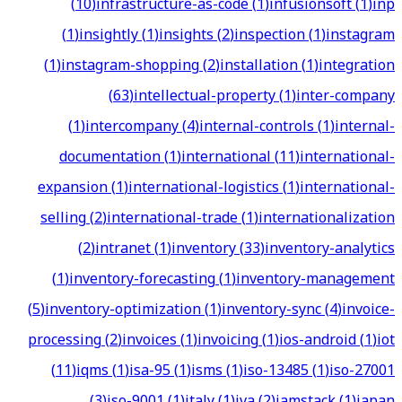
(
10
)
infrastructure-as-code
(
1
)
infusionsoft
(
1
)
inp
(
1
)
insightly
(
1
)
insights
(
2
)
inspection
(
1
)
instagram
(
1
)
instagram-shopping
(
2
)
installation
(
1
)
integration
(
63
)
intellectual-property
(
1
)
inter-company
(
1
)
intercompany
(
4
)
internal-controls
(
1
)
internal-
documentation
(
1
)
international
(
11
)
international-
expansion
(
1
)
international-logistics
(
1
)
international-
selling
(
2
)
international-trade
(
1
)
internationalization
(
2
)
intranet
(
1
)
inventory
(
33
)
inventory-analytics
(
1
)
inventory-forecasting
(
1
)
inventory-management
(
5
)
inventory-optimization
(
1
)
inventory-sync
(
4
)
invoice-
processing
(
2
)
invoices
(
1
)
invoicing
(
1
)
ios-android
(
1
)
iot
(
11
)
iqms
(
1
)
isa-95
(
1
)
isms
(
1
)
iso-13485
(
1
)
iso-27001
(
3
)
iso-9001
(
1
)
italy
(
1
)
iva
(
2
)
jamstack
(
1
)
japan