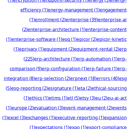
(
1
)
encryption
(
1
)
endpoint-security
(
1
)
energy
(
3
)
energy-
efficiency
(
1
)
energy-management
(
1
)
engagement
(
1
)
enrollment
(
2
)
enterprise
(
39
)
enterprise-ai
(
2
)
enterprise-architecture
(
1
)
enterprise-content
(
1
)
enterprise-software
(
1
)
eoq
(
1
)
epicor
(
2
)
epicor-kinetic
(
1
)
eprivacy
(
1
)
equipment
(
2
)
equipment-rental
(
2
)
erp
(
225
)
erp-architecture
(
1
)
erp-automation
(
1
)
erp-
comparison
(
9
)
erp-configuration
(
1
)
erp-failure
(
1
)
erp-
integration
(
8
)
erp-selection
(
2
)
erpnext
(
18
)
errors
(
40
)
esg
(
5
)
esg-reporting
(
2
)
esignature
(
1
)
eta
(
2
)
ethical-sourcing
(
1
)
ethics
(
1
)
etims
(
1
)
etl
(
5
)
etsy
(
3
)
eu
(
2
)
eu-ai-act
(
1
)
europe
(
2
)
evaluation
(
3
)
event-management
(
2
)
events
(
1
)
excel
(
3
)
exchanges
(
1
)
executive-reporting
(
1
)
expansion
(
1
)
expectations
(
1
)
expo
(
1
)
export-compliance