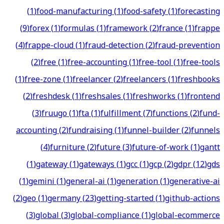
(
1
)
food-manufacturing
(
1
)
food-safety
(
1
)
forecasting
(
9
)
forex
(
1
)
formulas
(
1
)
framework
(
2
)
france
(
1
)
frappe
(
4
)
frappe-cloud
(
1
)
fraud-detection
(
2
)
fraud-prevention
(
2
)
free
(
1
)
free-accounting
(
1
)
free-tool
(
1
)
free-tools
(
1
)
free-zone
(
1
)
freelancer
(
2
)
freelancers
(
1
)
freshbooks
(
2
)
freshdesk
(
1
)
freshsales
(
1
)
freshworks
(
1
)
frontend
(
3
)
fruugo
(
1
)
fta
(
1
)
fulfillment
(
7
)
functions
(
2
)
fund-
accounting
(
2
)
fundraising
(
1
)
funnel-builder
(
2
)
funnels
(
4
)
furniture
(
2
)
future
(
3
)
future-of-work
(
1
)
gantt
(
1
)
gateway
(
1
)
gateways
(
1
)
gcc
(
1
)
gcp
(
2
)
gdpr
(
12
)
gds
(
1
)
gemini
(
1
)
general-ai
(
1
)
generation
(
1
)
generative-ai
(
2
)
geo
(
1
)
germany
(
23
)
getting-started
(
1
)
github-actions
(
3
)
global
(
3
)
global-compliance
(
1
)
global-ecommerce