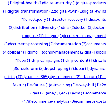
(
1
)
digital-health
(
1
)
digital-maturity
(
1
)
digital-products
(
1
)
digital-transformation
(
22
)
digital-twin
(
2
)
digital-twins
(
1
)
directquery
(
1
)
disaster-recovery
(
1
)
discounts
(
2
)
distribution
(
4
)
diversity
(
1
)
dms
(
2
)
docker
(
3
)
docker-
compose
(
1
)
doctype
(
1
)
document-management
(
3
)
document-processing
(
2
)
documentation
(
2
)
documents
(
4
)
dolibarr
(
1
)
domo
(
1
)
donor-management
(
2
)
dpa
(
1
)
dpdp
(
1
)
dpo
(
1
)
drip-campaigns
(
1
)
drip-content
(
1
)
drizzle
(
3
)
drizzle-orm
(
2
)
dropshipping
(
3
)
dubai
(
1
)
dynamic-
pricing
(
3
)
dynamics-365
(
4
)
e-commerce
(
2
)
e-factura
(
1
)
e-
faktur
(
1
)
e-fatura
(
1
)
e-invoicing
(
5
)
e-way-bill
(
1
)
e2e
(
2
)
eaa
(
1
)
ebay
(
3
)
ec2
(
1
)
ecm
(
1
)
ecommerce
(
178
)
ecommerce-analytics
(
3
)
ecommerce-costs