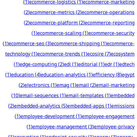
(
1
)
ecommerce-logistics
(
1
)
ecommerce-marketing
(
2
)
ecommerce-metrics
(
2
)
ecommerce-operations
(
2
)
ecommerce-platform
(
2
)
ecommerce-reporting
(
1
)
ecommerce-scaling
(
1
)
ecommerce-security
(
1
)
ecommerce-seo
(
3
)
ecommerce-shipping
(
1
)
ecommerce-
technology
(
1
)
ecommerce-trends
(
1
)
ecosire
(
7
)
ecosystem
(
1
)
edge-computing
(
2
)
edi
(
1
)
editorial
(
1
)
edr
(
1
)
edtech
(
1
)
education
(
4
)
education-analytics
(
1
)
efficiency
(
8
)
egypt
(
2
)
electronics
(
1
)
emag
(
1
)
email
(
2
)
email-marketing
(
10
)
email-sequences
(
1
)
email-templates
(
1
)
embedded
(
2
)
embedded-analytics
(
5
)
embedded-apps
(
1
)
emissions
(
1
)
employee-development
(
1
)
employee-engagement
(
1
)
employee-management
(
3
)
employee-privacy