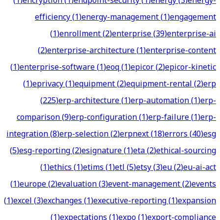
(
1
)
encryption
(
1
)
endpoint-security
(
1
)
energy
(
3
)
energy-
efficiency
(
1
)
energy-management
(
1
)
engagement
(
1
)
enrollment
(
2
)
enterprise
(
39
)
enterprise-ai
(
2
)
enterprise-architecture
(
1
)
enterprise-content
(
1
)
enterprise-software
(
1
)
eoq
(
1
)
epicor
(
2
)
epicor-kinetic
(
1
)
eprivacy
(
1
)
equipment
(
2
)
equipment-rental
(
2
)
erp
(
225
)
erp-architecture
(
1
)
erp-automation
(
1
)
erp-
comparison
(
9
)
erp-configuration
(
1
)
erp-failure
(
1
)
erp-
integration
(
8
)
erp-selection
(
2
)
erpnext
(
18
)
errors
(
40
)
esg
(
5
)
esg-reporting
(
2
)
esignature
(
1
)
eta
(
2
)
ethical-sourcing
(
1
)
ethics
(
1
)
etims
(
1
)
etl
(
5
)
etsy
(
3
)
eu
(
2
)
eu-ai-act
(
1
)
europe
(
2
)
evaluation
(
3
)
event-management
(
2
)
events
(
1
)
excel
(
3
)
exchanges
(
1
)
executive-reporting
(
1
)
expansion
(
1
)
expectations
(
1
)
expo
(
1
)
export-compliance