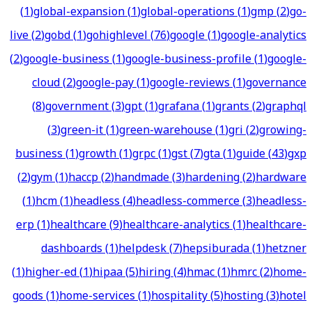
(
1
)
global-expansion
(
1
)
global-operations
(
1
)
gmp
(
2
)
go-
live
(
2
)
gobd
(
1
)
gohighlevel
(
76
)
google
(
1
)
google-analytics
(
2
)
google-business
(
1
)
google-business-profile
(
1
)
google-
cloud
(
2
)
google-pay
(
1
)
google-reviews
(
1
)
governance
(
8
)
government
(
3
)
gpt
(
1
)
grafana
(
1
)
grants
(
2
)
graphql
(
3
)
green-it
(
1
)
green-warehouse
(
1
)
gri
(
2
)
growing-
business
(
1
)
growth
(
1
)
grpc
(
1
)
gst
(
7
)
gta
(
1
)
guide
(
43
)
gxp
(
2
)
gym
(
1
)
haccp
(
2
)
handmade
(
3
)
hardening
(
2
)
hardware
(
1
)
hcm
(
1
)
headless
(
4
)
headless-commerce
(
3
)
headless-
erp
(
1
)
healthcare
(
9
)
healthcare-analytics
(
1
)
healthcare-
dashboards
(
1
)
helpdesk
(
7
)
hepsiburada
(
1
)
hetzner
(
1
)
higher-ed
(
1
)
hipaa
(
5
)
hiring
(
4
)
hmac
(
1
)
hmrc
(
2
)
home-
goods
(
1
)
home-services
(
1
)
hospitality
(
5
)
hosting
(
3
)
hotel