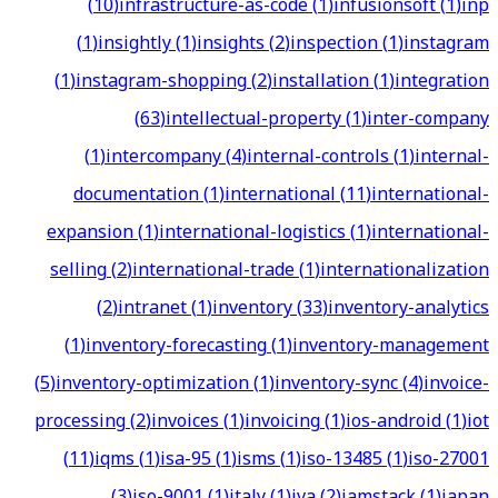
(
10
)
infrastructure-as-code
(
1
)
infusionsoft
(
1
)
inp
(
1
)
insightly
(
1
)
insights
(
2
)
inspection
(
1
)
instagram
(
1
)
instagram-shopping
(
2
)
installation
(
1
)
integration
(
63
)
intellectual-property
(
1
)
inter-company
(
1
)
intercompany
(
4
)
internal-controls
(
1
)
internal-
documentation
(
1
)
international
(
11
)
international-
expansion
(
1
)
international-logistics
(
1
)
international-
selling
(
2
)
international-trade
(
1
)
internationalization
(
2
)
intranet
(
1
)
inventory
(
33
)
inventory-analytics
(
1
)
inventory-forecasting
(
1
)
inventory-management
(
5
)
inventory-optimization
(
1
)
inventory-sync
(
4
)
invoice-
processing
(
2
)
invoices
(
1
)
invoicing
(
1
)
ios-android
(
1
)
iot
(
11
)
iqms
(
1
)
isa-95
(
1
)
isms
(
1
)
iso-13485
(
1
)
iso-27001
(
3
)
iso-9001
(
1
)
italy
(
1
)
iva
(
2
)
jamstack
(
1
)
japan