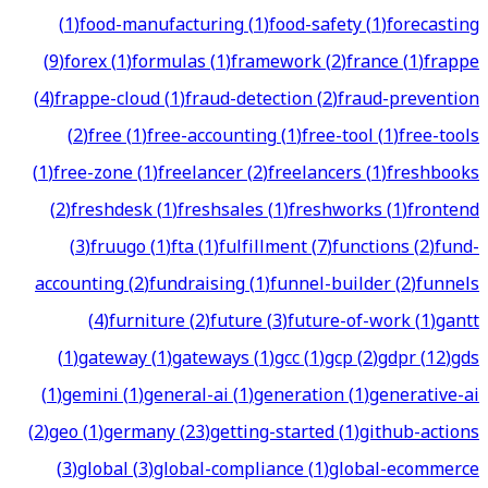
(
1
)
food-manufacturing
(
1
)
food-safety
(
1
)
forecasting
(
9
)
forex
(
1
)
formulas
(
1
)
framework
(
2
)
france
(
1
)
frappe
(
4
)
frappe-cloud
(
1
)
fraud-detection
(
2
)
fraud-prevention
(
2
)
free
(
1
)
free-accounting
(
1
)
free-tool
(
1
)
free-tools
(
1
)
free-zone
(
1
)
freelancer
(
2
)
freelancers
(
1
)
freshbooks
(
2
)
freshdesk
(
1
)
freshsales
(
1
)
freshworks
(
1
)
frontend
(
3
)
fruugo
(
1
)
fta
(
1
)
fulfillment
(
7
)
functions
(
2
)
fund-
accounting
(
2
)
fundraising
(
1
)
funnel-builder
(
2
)
funnels
(
4
)
furniture
(
2
)
future
(
3
)
future-of-work
(
1
)
gantt
(
1
)
gateway
(
1
)
gateways
(
1
)
gcc
(
1
)
gcp
(
2
)
gdpr
(
12
)
gds
(
1
)
gemini
(
1
)
general-ai
(
1
)
generation
(
1
)
generative-ai
(
2
)
geo
(
1
)
germany
(
23
)
getting-started
(
1
)
github-actions
(
3
)
global
(
3
)
global-compliance
(
1
)
global-ecommerce