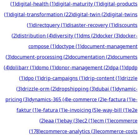
(
1
)
digital-health
(
1
)
digital-maturity
(
1
)
digital-products
(
1
)
digital-transformation
(
22
)
digital-twin
(
2
)
digital-twins
(
1
)
directquery
(
1
)
disaster-recovery
(
1
)
discounts
(
2
)
distribution
(
4
)
diversity
(
1
)
dms
(
2
)
docker
(
3
)
docker-
compose
(
1
)
doctype
(
1
)
document-management
(
3
)
document-processing
(
2
)
documentation
(
2
)
documents
(
4
)
dolibarr
(
1
)
domo
(
1
)
donor-management
(
2
)
dpa
(
1
)
dpdp
(
1
)
dpo
(
1
)
drip-campaigns
(
1
)
drip-content
(
1
)
drizzle
(
3
)
drizzle-orm
(
2
)
dropshipping
(
3
)
dubai
(
1
)
dynamic-
pricing
(
3
)
dynamics-365
(
4
)
e-commerce
(
2
)
e-factura
(
1
)
e-
faktur
(
1
)
e-fatura
(
1
)
e-invoicing
(
5
)
e-way-bill
(
1
)
e2e
(
2
)
eaa
(
1
)
ebay
(
3
)
ec2
(
1
)
ecm
(
1
)
ecommerce
(
178
)
ecommerce-analytics
(
3
)
ecommerce-costs