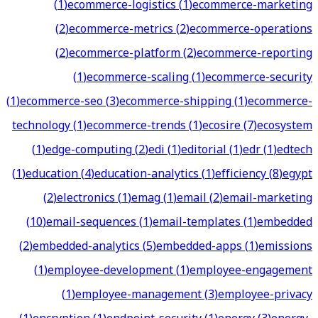
(
1
)
ecommerce-logistics
(
1
)
ecommerce-marketing
(
2
)
ecommerce-metrics
(
2
)
ecommerce-operations
(
2
)
ecommerce-platform
(
2
)
ecommerce-reporting
(
1
)
ecommerce-scaling
(
1
)
ecommerce-security
(
1
)
ecommerce-seo
(
3
)
ecommerce-shipping
(
1
)
ecommerce-
technology
(
1
)
ecommerce-trends
(
1
)
ecosire
(
7
)
ecosystem
(
1
)
edge-computing
(
2
)
edi
(
1
)
editorial
(
1
)
edr
(
1
)
edtech
(
1
)
education
(
4
)
education-analytics
(
1
)
efficiency
(
8
)
egypt
(
2
)
electronics
(
1
)
emag
(
1
)
email
(
2
)
email-marketing
(
10
)
email-sequences
(
1
)
email-templates
(
1
)
embedded
(
2
)
embedded-analytics
(
5
)
embedded-apps
(
1
)
emissions
(
1
)
employee-development
(
1
)
employee-engagement
(
1
)
employee-management
(
3
)
employee-privacy