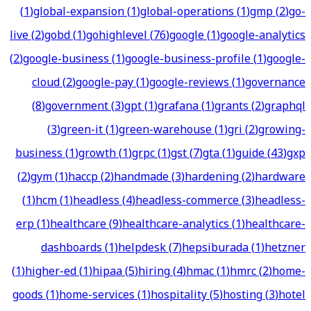
(
1
)
global-expansion
(
1
)
global-operations
(
1
)
gmp
(
2
)
go-
live
(
2
)
gobd
(
1
)
gohighlevel
(
76
)
google
(
1
)
google-analytics
(
2
)
google-business
(
1
)
google-business-profile
(
1
)
google-
cloud
(
2
)
google-pay
(
1
)
google-reviews
(
1
)
governance
(
8
)
government
(
3
)
gpt
(
1
)
grafana
(
1
)
grants
(
2
)
graphql
(
3
)
green-it
(
1
)
green-warehouse
(
1
)
gri
(
2
)
growing-
business
(
1
)
growth
(
1
)
grpc
(
1
)
gst
(
7
)
gta
(
1
)
guide
(
43
)
gxp
(
2
)
gym
(
1
)
haccp
(
2
)
handmade
(
3
)
hardening
(
2
)
hardware
(
1
)
hcm
(
1
)
headless
(
4
)
headless-commerce
(
3
)
headless-
erp
(
1
)
healthcare
(
9
)
healthcare-analytics
(
1
)
healthcare-
dashboards
(
1
)
helpdesk
(
7
)
hepsiburada
(
1
)
hetzner
(
1
)
higher-ed
(
1
)
hipaa
(
5
)
hiring
(
4
)
hmac
(
1
)
hmrc
(
2
)
home-
goods
(
1
)
home-services
(
1
)
hospitality
(
5
)
hosting
(
3
)
hotel