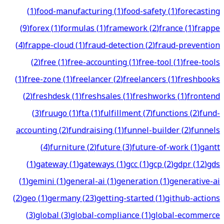
(
1
)
food-manufacturing
(
1
)
food-safety
(
1
)
forecasting
(
9
)
forex
(
1
)
formulas
(
1
)
framework
(
2
)
france
(
1
)
frappe
(
4
)
frappe-cloud
(
1
)
fraud-detection
(
2
)
fraud-prevention
(
2
)
free
(
1
)
free-accounting
(
1
)
free-tool
(
1
)
free-tools
(
1
)
free-zone
(
1
)
freelancer
(
2
)
freelancers
(
1
)
freshbooks
(
2
)
freshdesk
(
1
)
freshsales
(
1
)
freshworks
(
1
)
frontend
(
3
)
fruugo
(
1
)
fta
(
1
)
fulfillment
(
7
)
functions
(
2
)
fund-
accounting
(
2
)
fundraising
(
1
)
funnel-builder
(
2
)
funnels
(
4
)
furniture
(
2
)
future
(
3
)
future-of-work
(
1
)
gantt
(
1
)
gateway
(
1
)
gateways
(
1
)
gcc
(
1
)
gcp
(
2
)
gdpr
(
12
)
gds
(
1
)
gemini
(
1
)
general-ai
(
1
)
generation
(
1
)
generative-ai
(
2
)
geo
(
1
)
germany
(
23
)
getting-started
(
1
)
github-actions
(
3
)
global
(
3
)
global-compliance
(
1
)
global-ecommerce