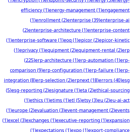
(
1
)
encryption
(
1
)
endpoint-security
(
1
)
energy
(
3
)
energy-
efficiency
(
1
)
energy-management
(
1
)
engagement
(
1
)
enrollment
(
2
)
enterprise
(
39
)
enterprise-ai
(
2
)
enterprise-architecture
(
1
)
enterprise-content
(
1
)
enterprise-software
(
1
)
eoq
(
1
)
epicor
(
2
)
epicor-kinetic
(
1
)
eprivacy
(
1
)
equipment
(
2
)
equipment-rental
(
2
)
erp
(
225
)
erp-architecture
(
1
)
erp-automation
(
1
)
erp-
comparison
(
9
)
erp-configuration
(
1
)
erp-failure
(
1
)
erp-
integration
(
8
)
erp-selection
(
2
)
erpnext
(
18
)
errors
(
40
)
esg
(
5
)
esg-reporting
(
2
)
esignature
(
1
)
eta
(
2
)
ethical-sourcing
(
1
)
ethics
(
1
)
etims
(
1
)
etl
(
5
)
etsy
(
3
)
eu
(
2
)
eu-ai-act
(
1
)
europe
(
2
)
evaluation
(
3
)
event-management
(
2
)
events
(
1
)
excel
(
3
)
exchanges
(
1
)
executive-reporting
(
1
)
expansion
(
1
)
expectations
(
1
)
expo
(
1
)
export-compliance