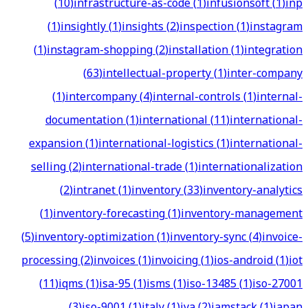
(
10
)
infrastructure-as-code
(
1
)
infusionsoft
(
1
)
inp
(
1
)
insightly
(
1
)
insights
(
2
)
inspection
(
1
)
instagram
(
1
)
instagram-shopping
(
2
)
installation
(
1
)
integration
(
63
)
intellectual-property
(
1
)
inter-company
(
1
)
intercompany
(
4
)
internal-controls
(
1
)
internal-
documentation
(
1
)
international
(
11
)
international-
expansion
(
1
)
international-logistics
(
1
)
international-
selling
(
2
)
international-trade
(
1
)
internationalization
(
2
)
intranet
(
1
)
inventory
(
33
)
inventory-analytics
(
1
)
inventory-forecasting
(
1
)
inventory-management
(
5
)
inventory-optimization
(
1
)
inventory-sync
(
4
)
invoice-
processing
(
2
)
invoices
(
1
)
invoicing
(
1
)
ios-android
(
1
)
iot
(
11
)
iqms
(
1
)
isa-95
(
1
)
isms
(
1
)
iso-13485
(
1
)
iso-27001
(
3
)
iso-9001
(
1
)
italy
(
1
)
iva
(
2
)
jamstack
(
1
)
japan