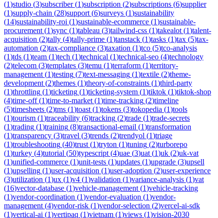
(
1
)
studio
(
3
)
subscriber
(
1
)
subscription
(
2
)
subscriptions
(
6
)
supplier
(
1
)
supply-chain
(
28
)
support
(
6
)
surveys
(
1
)
sustainability
(
14
)
sustainability-roi
(
1
)
sustainable-ecommerce
(
1
)
sustainable-
procurement
(
1
)
sync
(
1
)
tableau
(
3
)
tailwind-css
(
1
)
takealot
(
1
)
talent-
acquisition
(
2
)
tally
(
4
)
tally-prime
(
1
)
tanstack
(
1
)
tasks
(
1
)
tax
(
5
)
tax-
automation
(
2
)
tax-compliance
(
3
)
taxation
(
1
)
tco
(
5
)
tco-analysis
(
1
)
tds
(
1
)
team
(
1
)
tech
(
1
)
technical
(
1
)
technical-seo
(
4
)
technology
(
2
)
telecom
(
3
)
templates
(
3
)
temu
(
1
)
terraform
(
1
)
territory-
management
(
1
)
testing
(
7
)
text-messaging
(
1
)
textile
(
2
)
theme-
development
(
2
)
themes
(
1
)
theory-of-constraints
(
1
)
third-party
(
1
)
throttling
(
1
)
ticketing
(
1
)
ticketing-system
(
1
)
tiktok
(
1
)
tiktok-shop
(
4
)
time-off
(
1
)
time-to-market
(
1
)
time-tracking
(
2
)
timeline
(
5
)
timesheets
(
2
)
tms
(
1
)
toast
(
1
)
tokens
(
3
)
tokopedia
(
1
)
tools
(
1
)
tourism
(
1
)
traceability
(
6
)
tracking
(
2
)
trade
(
1
)
trade-secrets
(
1
)
trading
(
1
)
training
(
8
)
transactional-email
(
1
)
transformation
(
1
)
transparency
(
3
)
travel
(
3
)
trends
(
2
)
trendyol
(
1
)
triage
(
1
)
troubleshooting
(
40
)
trust
(
1
)
tryton
(
1
)
tuning
(
2
)
turborepo
(
1
)
turkey
(
4
)
tutorial
(
50
)
typescript
(
4
)
uae
(
3
)
uat
(
1
)
uk
(
2
)
uk-vat
(
1
)
unified-commerce
(
1
)
unit-tests
(
1
)
updates
(
1
)
upgrade
(
3
)
upsell
(
1
)
upselling
(
1
)
user-acquisition
(
1
)
user-adoption
(
2
)
user-experience
(
3
)
utilization
(
1
)
ux
(
1
)
v4
(
1
)
validation
(
1
)
variance-analysis
(
1
)
vat
(
16
)
vector-database
(
1
)
vehicle-management
(
1
)
vehicle-tracking
(
1
)
vendor-coordination
(
1
)
vendor-evaluation
(
1
)
vendor-
management
(
4
)
vendor-risk
(
1
)
vendor-selection
(
2
)
vercel-ai-sdk
(
1
)
vertical-ai
(
1
)
vertipaq
(
1
)
vietnam
(
1
)
views
(
1
)
vision-2030