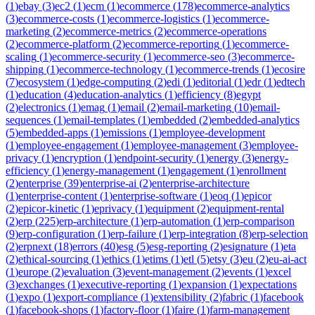
(
1
)
ebay
(
3
)
ec2
(
1
)
ecm
(
1
)
ecommerce
(
178
)
ecommerce-analytics
(
3
)
ecommerce-costs
(
1
)
ecommerce-logistics
(
1
)
ecommerce-
marketing
(
2
)
ecommerce-metrics
(
2
)
ecommerce-operations
(
2
)
ecommerce-platform
(
2
)
ecommerce-reporting
(
1
)
ecommerce-
scaling
(
1
)
ecommerce-security
(
1
)
ecommerce-seo
(
3
)
ecommerce-
shipping
(
1
)
ecommerce-technology
(
1
)
ecommerce-trends
(
1
)
ecosire
(
7
)
ecosystem
(
1
)
edge-computing
(
2
)
edi
(
1
)
editorial
(
1
)
edr
(
1
)
edtech
(
1
)
education
(
4
)
education-analytics
(
1
)
efficiency
(
8
)
egypt
(
2
)
electronics
(
1
)
emag
(
1
)
email
(
2
)
email-marketing
(
10
)
email-
sequences
(
1
)
email-templates
(
1
)
embedded
(
2
)
embedded-analytics
(
5
)
embedded-apps
(
1
)
emissions
(
1
)
employee-development
(
1
)
employee-engagement
(
1
)
employee-management
(
3
)
employee-
privacy
(
1
)
encryption
(
1
)
endpoint-security
(
1
)
energy
(
3
)
energy-
efficiency
(
1
)
energy-management
(
1
)
engagement
(
1
)
enrollment
(
2
)
enterprise
(
39
)
enterprise-ai
(
2
)
enterprise-architecture
(
1
)
enterprise-content
(
1
)
enterprise-software
(
1
)
eoq
(
1
)
epicor
(
2
)
epicor-kinetic
(
1
)
eprivacy
(
1
)
equipment
(
2
)
equipment-rental
(
2
)
erp
(
225
)
erp-architecture
(
1
)
erp-automation
(
1
)
erp-comparison
(
9
)
erp-configuration
(
1
)
erp-failure
(
1
)
erp-integration
(
8
)
erp-selection
(
2
)
erpnext
(
18
)
errors
(
40
)
esg
(
5
)
esg-reporting
(
2
)
esignature
(
1
)
eta
(
2
)
ethical-sourcing
(
1
)
ethics
(
1
)
etims
(
1
)
etl
(
5
)
etsy
(
3
)
eu
(
2
)
eu-ai-act
(
1
)
europe
(
2
)
evaluation
(
3
)
event-management
(
2
)
events
(
1
)
excel
(
3
)
exchanges
(
1
)
executive-reporting
(
1
)
expansion
(
1
)
expectations
(
1
)
expo
(
1
)
export-compliance
(
1
)
extensibility
(
2
)
fabric
(
1
)
facebook
(
1
)
facebook-shops
(
1
)
factory-floor
(
1
)
faire
(
1
)
farm-management