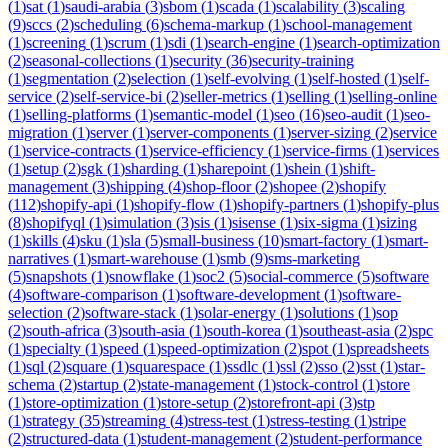
(
1
)
sat
(
1
)
saudi-arabia
(
3
)
sbom
(
1
)
scada
(
1
)
scalability
(
3
)
scaling
(
9
)
sccs
(
2
)
scheduling
(
6
)
schema-markup
(
1
)
school-management
(
1
)
screening
(
1
)
scrum
(
1
)
sdi
(
1
)
search-engine
(
1
)
search-optimization
(
2
)
seasonal-collections
(
1
)
security
(
36
)
security-training
(
1
)
segmentation
(
2
)
selection
(
1
)
self-evolving
(
1
)
self-hosted
(
1
)
self-
service
(
2
)
self-service-bi
(
2
)
seller-metrics
(
1
)
selling
(
1
)
selling-online
(
1
)
selling-platforms
(
1
)
semantic-model
(
1
)
seo
(
16
)
seo-audit
(
1
)
seo-
migration
(
1
)
server
(
1
)
server-components
(
1
)
server-sizing
(
2
)
service
(
1
)
service-contracts
(
1
)
service-efficiency
(
1
)
service-firms
(
1
)
services
(
1
)
setup
(
2
)
sgk
(
1
)
sharding
(
1
)
sharepoint
(
1
)
shein
(
1
)
shift-
management
(
3
)
shipping
(
4
)
shop-floor
(
2
)
shopee
(
2
)
shopify
(
112
)
shopify-api
(
1
)
shopify-flow
(
1
)
shopify-partners
(
1
)
shopify-plus
(
8
)
shopifyql
(
1
)
simulation
(
3
)
sis
(
1
)
sisense
(
1
)
six-sigma
(
1
)
sizing
(
1
)
skills
(
4
)
sku
(
1
)
sla
(
5
)
small-business
(
10
)
smart-factory
(
1
)
smart-
narratives
(
1
)
smart-warehouse
(
1
)
smb
(
9
)
sms-marketing
(
5
)
snapshots
(
1
)
snowflake
(
1
)
soc2
(
5
)
social-commerce
(
5
)
software
(
4
)
software-comparison
(
1
)
software-development
(
1
)
software-
selection
(
2
)
software-stack
(
1
)
solar-energy
(
1
)
solutions
(
1
)
sop
(
2
)
south-africa
(
3
)
south-asia
(
1
)
south-korea
(
1
)
southeast-asia
(
2
)
spc
(
1
)
specialty
(
1
)
speed
(
1
)
speed-optimization
(
2
)
spot
(
1
)
spreadsheets
(
1
)
sql
(
2
)
square
(
1
)
squarespace
(
1
)
ssdlc
(
1
)
ssl
(
2
)
sso
(
2
)
sst
(
1
)
star-
schema
(
2
)
startup
(
2
)
state-management
(
1
)
stock-control
(
1
)
store
(
1
)
store-optimization
(
1
)
store-setup
(
2
)
storefront-api
(
3
)
stp
(
1
)
strategy
(
35
)
streaming
(
4
)
stress-test
(
1
)
stress-testing
(
1
)
stripe
(
2
)
structured-data
(
1
)
student-management
(
2
)
student-performance