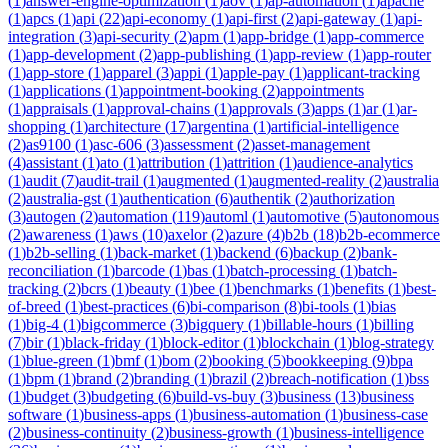
(
1
)
answer-engine-optimization
(
1
)
aov
(
1
)
ap-automation
(
1
)
apache
(
1
)
apcs
(
1
)
api
(
22
)
api-economy
(
1
)
api-first
(
2
)
api-gateway
(
1
)
api-
integration
(
3
)
api-security
(
2
)
apm
(
1
)
app-bridge
(
1
)
app-commerce
(
1
)
app-development
(
2
)
app-publishing
(
1
)
app-review
(
1
)
app-router
(
1
)
app-store
(
1
)
apparel
(
3
)
appi
(
1
)
apple-pay
(
1
)
applicant-tracking
(
1
)
applications
(
1
)
appointment-booking
(
2
)
appointments
(
1
)
appraisals
(
1
)
approval-chains
(
1
)
approvals
(
3
)
apps
(
1
)
ar
(
1
)
ar-
shopping
(
1
)
architecture
(
17
)
argentina
(
1
)
artificial-intelligence
(
2
)
as9100
(
1
)
asc-606
(
3
)
assessment
(
2
)
asset-management
(
4
)
assistant
(
1
)
ato
(
1
)
attribution
(
1
)
attrition
(
1
)
audience-analytics
(
1
)
audit
(
7
)
audit-trail
(
1
)
augmented
(
1
)
augmented-reality
(
2
)
australia
(
2
)
australia-gst
(
1
)
authentication
(
6
)
authentik
(
2
)
authorization
(
3
)
autogen
(
2
)
automation
(
119
)
automl
(
1
)
automotive
(
5
)
autonomous
(
2
)
awareness
(
1
)
aws
(
10
)
axelor
(
2
)
azure
(
4
)
b2b
(
18
)
b2b-ecommerce
(
1
)
b2b-selling
(
1
)
back-market
(
1
)
backend
(
6
)
backup
(
2
)
bank-
reconciliation
(
1
)
barcode
(
1
)
bas
(
1
)
batch-processing
(
1
)
batch-
tracking
(
2
)
bcrs
(
1
)
beauty
(
1
)
bee
(
1
)
benchmarks
(
1
)
benefits
(
1
)
best-
of-breed
(
1
)
best-practices
(
6
)
bi-comparison
(
8
)
bi-tools
(
1
)
bias
(
1
)
big-4
(
1
)
bigcommerce
(
3
)
bigquery
(
1
)
billable-hours
(
1
)
billing
(
7
)
bir
(
1
)
black-friday
(
1
)
block-editor
(
1
)
blockchain
(
1
)
blog-strategy
(
1
)
blue-green
(
1
)
bmf
(
1
)
bom
(
2
)
booking
(
5
)
bookkeeping
(
9
)
bpa
(
1
)
bpm
(
1
)
brand
(
2
)
branding
(
1
)
brazil
(
2
)
breach-notification
(
1
)
bss
(
1
)
budget
(
3
)
budgeting
(
6
)
build-vs-buy
(
3
)
business
(
13
)
business
software
(
1
)
business-apps
(
1
)
business-automation
(
1
)
business-case
(
2
)
business-continuity
(
2
)
business-growth
(
1
)
business-intelligence