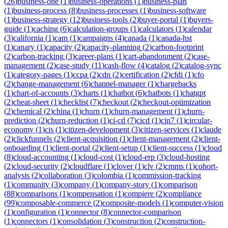
(
26
)
business-one
(
1
)
business-operations
(
1
)
business-plan
(
1
)
business-process
(
8
)
business-processes
(
1
)
business-software
(
1
)
business-strategy
(
12
)
business-tools
(
2
)
buyer-portal
(
1
)
buyers-
guide
(
1
)
caching
(
6
)
calculation-groups
(
1
)
calculators
(
1
)
calendar
(
3
)
california
(
1
)
cam
(
1
)
campaigns
(
4
)
canada
(
1
)
canada-hst
(
1
)
canary
(
1
)
capacity
(
2
)
capacity-planning
(
2
)
carbon-footprint
(
2
)
carbon-tracking
(
3
)
career-plans
(
1
)
cart-abandonment
(
2
)
case-
management
(
2
)
case-study
(
11
)
cash-flow
(
4
)
catalog
(
2
)
catalog-sync
(
1
)
category-pages
(
1
)
ccpa
(
2
)
cdn
(
2
)
certification
(
2
)
cfdi
(
1
)
cfo
(
2
)
change-management
(
6
)
channel-manager
(
1
)
chargebacks
(
1
)
chart-of-accounts
(
3
)
charts
(
1
)
chatbot
(
6
)
chatbots
(
1
)
chatgpt
(
2
)
cheat-sheet
(
1
)
checklist
(
7
)
checkout
(
2
)
checkout-optimization
(
2
)
chemical
(
2
)
china
(
1
)
churn
(
1
)
churn-management
(
1
)
churn-
prediction
(
2
)
churn-reduction
(
1
)
ci-cd
(
7
)
cicd
(
1
)
cin7
(
1
)
circular-
economy
(
1
)
cis
(
1
)
citizen-development
(
3
)
citizen-services
(
1
)
claude
(
2
)
clickfunnels
(
2
)
client-acquisition
(
1
)
client-management
(
2
)
client-
onboarding
(
1
)
client-portal
(
2
)
client-setup
(
1
)
client-success
(
1
)
cloud
(
8
)
cloud-accounting
(
1
)
cloud-cost
(
1
)
cloud-erp
(
3
)
cloud-hosting
(
2
)
cloud-security
(
2
)
cloudflare
(
1
)
clover
(
1
)
clv
(
2
)
cmms
(
1
)
cohort-
analysis
(
2
)
collaboration
(
3
)
colombia
(
1
)
commission-tracking
(
1
)
community
(
3
)
company
(
1
)
company-story
(
1
)
comparison
(
88
)
comparisons
(
1
)
compensation
(
1
)
compiere
(
2
)
compliance
(
99
)
composable-commerce
(
2
)
composite-models
(
1
)
computer-vision
(
1
)
configuration
(
1
)
connector
(
8
)
connector-comparison
(
1
)
connectors
(
1
)
consolidation
(
3
)
construction
(
2
)
construction-