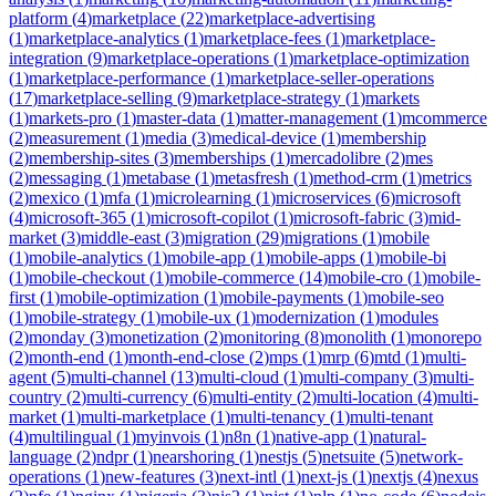
platform
(
4
)
marketplace
(
22
)
marketplace-advertising
(
1
)
marketplace-analytics
(
1
)
marketplace-fees
(
1
)
marketplace-
integration
(
9
)
marketplace-operations
(
1
)
marketplace-optimization
(
1
)
marketplace-performance
(
1
)
marketplace-seller-operations
(
17
)
marketplace-selling
(
9
)
marketplace-strategy
(
1
)
markets
(
1
)
markets-pro
(
1
)
master-data
(
1
)
matter-management
(
1
)
mcommerce
(
2
)
measurement
(
1
)
media
(
3
)
medical-device
(
1
)
membership
(
2
)
membership-sites
(
3
)
memberships
(
1
)
mercadolibre
(
2
)
mes
(
2
)
messaging
(
1
)
metabase
(
1
)
metasfresh
(
1
)
method-crm
(
1
)
metrics
(
2
)
mexico
(
1
)
mfa
(
1
)
microlearning
(
1
)
microservices
(
6
)
microsoft
(
4
)
microsoft-365
(
1
)
microsoft-copilot
(
1
)
microsoft-fabric
(
3
)
mid-
market
(
3
)
middle-east
(
3
)
migration
(
29
)
migrations
(
1
)
mobile
(
1
)
mobile-analytics
(
1
)
mobile-app
(
1
)
mobile-apps
(
1
)
mobile-bi
(
1
)
mobile-checkout
(
1
)
mobile-commerce
(
14
)
mobile-cro
(
1
)
mobile-
first
(
1
)
mobile-optimization
(
1
)
mobile-payments
(
1
)
mobile-seo
(
1
)
mobile-strategy
(
1
)
mobile-ux
(
1
)
modernization
(
1
)
modules
(
2
)
monday
(
3
)
monetization
(
2
)
monitoring
(
8
)
monolith
(
1
)
monorepo
(
2
)
month-end
(
1
)
month-end-close
(
2
)
mps
(
1
)
mrp
(
6
)
mtd
(
1
)
multi-
agent
(
5
)
multi-channel
(
13
)
multi-cloud
(
1
)
multi-company
(
3
)
multi-
country
(
2
)
multi-currency
(
6
)
multi-entity
(
2
)
multi-location
(
4
)
multi-
market
(
1
)
multi-marketplace
(
1
)
multi-tenancy
(
1
)
multi-tenant
(
4
)
multilingual
(
1
)
myinvois
(
1
)
n8n
(
1
)
native-app
(
1
)
natural-
language
(
2
)
ndpr
(
1
)
nearshoring
(
1
)
nestjs
(
5
)
netsuite
(
5
)
network-
operations
(
1
)
new-features
(
3
)
next-intl
(
1
)
next-js
(
1
)
nextjs
(
4
)
nexus