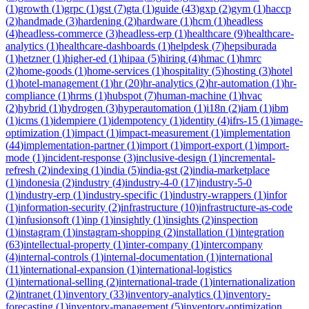
(
1
)
growth
(
1
)
grpc
(
1
)
gst
(
7
)
gta
(
1
)
guide
(
43
)
gxp
(
2
)
gym
(
1
)
haccp
(
2
)
handmade
(
3
)
hardening
(
2
)
hardware
(
1
)
hcm
(
1
)
headless
(
4
)
headless-commerce
(
3
)
headless-erp
(
1
)
healthcare
(
9
)
healthcare-
analytics
(
1
)
healthcare-dashboards
(
1
)
helpdesk
(
7
)
hepsiburada
(
1
)
hetzner
(
1
)
higher-ed
(
1
)
hipaa
(
5
)
hiring
(
4
)
hmac
(
1
)
hmrc
(
2
)
home-goods
(
1
)
home-services
(
1
)
hospitality
(
5
)
hosting
(
3
)
hotel
(
1
)
hotel-management
(
1
)
hr
(
20
)
hr-analytics
(
2
)
hr-automation
(
1
)
hr-
compliance
(
1
)
hrms
(
1
)
hubspot
(
7
)
human-machine
(
1
)
hvac
(
2
)
hybrid
(
1
)
hydrogen
(
3
)
hyperautomation
(
1
)
i18n
(
2
)
iam
(
1
)
ibm
(
1
)
icms
(
1
)
idempiere
(
1
)
idempotency
(
1
)
identity
(
4
)
ifrs-15
(
1
)
image-
optimization
(
1
)
impact
(
1
)
impact-measurement
(
1
)
implementation
(
44
)
implementation-partner
(
1
)
import
(
1
)
import-export
(
1
)
import-
mode
(
1
)
incident-response
(
3
)
inclusive-design
(
1
)
incremental-
refresh
(
2
)
indexing
(
1
)
india
(
5
)
india-gst
(
2
)
india-marketplace
(
1
)
indonesia
(
2
)
industry
(
4
)
industry-4-0
(
17
)
industry-5-0
(
1
)
industry-erp
(
1
)
industry-specific
(
1
)
industry-wrappers
(
1
)
infor
(
1
)
information-security
(
2
)
infrastructure
(
10
)
infrastructure-as-code
(
1
)
infusionsoft
(
1
)
inp
(
1
)
insightly
(
1
)
insights
(
2
)
inspection
(
1
)
instagram
(
1
)
instagram-shopping
(
2
)
installation
(
1
)
integration
(
63
)
intellectual-property
(
1
)
inter-company
(
1
)
intercompany
(
4
)
internal-controls
(
1
)
internal-documentation
(
1
)
international
(
11
)
international-expansion
(
1
)
international-logistics
(
1
)
international-selling
(
2
)
international-trade
(
1
)
internationalization
(
2
)
intranet
(
1
)
inventory
(
33
)
inventory-analytics
(
1
)
inventory-
forecasting
(
1
)
inventory-management
(
5
)
inventory-optimization