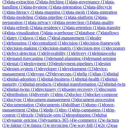
(
3
)
data-extraction
(
2
)
data-fetching
(
1
)
data-governance
(
1
)
data-
handling
(
1
)
data-hygiene
(
1
)
data-integration
(
2
)
data-lifecycle
(
1
)
data-literacy
(
1
)
data-mapping
(
1
)
data-mesh
(
1
)
data-migration
(
8
)
data-modeling
(
5
)
data-pipeline
(
1
)
data-platform
(
2
)
data-
preparation
(
1
)
data-privacy
(
4
)
data-protection
(
14
)
data-quality
(
4
)
data-refresh
(
2
)
data-residency
(
2
)
data-retention
(
1
)
data-transfer
(
4
)
data-visualization
(
5
)
data-warehouse
(
2
)
database
(
7
)
dataflows
(
1
)
datev
(
1
)
dawn
(
1
)
dax
(
7
)
deal-management
(
1
)
dealer
(
1
)
debugging
(
1
)
decentralized
(
1
)
decision
(
1
)
decision-framework
(
1
)
decision-making
(
1
)
decision-matrix
(
1
)
decision-tree
(
1
)
decorators
(
1
)
defect-detection
(
1
)
deliverability
(
1
)
delivery
(
1
)
delmiaworks
(
1
)
demand-forecasting
(
3
)
demand-planning
(
4
)
demand-sensing
(
1
)
dental
(
1
)
deployment
(
10
)
deployment-pipelines
(
1
)
design
(
2
)
design-system
(
1
)
developer
(
1
)
development
(
13
)
device-
management
(
1
)
devops
(
29
)
devsecops
(
1
)
dgfip
(
1
)
dian
(
1
)
digital
(
1
)
digital-adoption
(
1
)
digital-business
(
1
)
digital-health
(
1
)
digital-
maturity
(
1
)
digital-products
(
1
)
digital-transformation
(
22
)
digital-twin
(
2
)
digital-twins
(
1
)
directquery
(
1
)
disaster-recovery
(
1
)
discounts
(
2
)
distribution
(
4
)
diversity
(
1
)
dms
(
2
)
docker
(
3
)
docker-compose
(
1
)
doctype
(
1
)
document-management
(
3
)
document-processing
(
2
)
documentation
(
2
)
documents
(
4
)
dolibarr
(
1
)
domo
(
1
)
donor-
management
(
2
)
dpa
(
1
)
dpdp
(
1
)
dpo
(
1
)
drip-campaigns
(
1
)
drip-
content
(
1
)
drizzle
(
3
)
drizzle-orm
(
2
)
dropshipping
(
3
)
dubai
(
1
)
dynamic-pricing
(
3
)
dynamics-365
(
4
)
e-commerce
(
2
)
e-factura
(
1
)
e-faktur
(
1
)
e-fatura
(
1
)
e-invoicing
(
5
)
e-way-bill
(
1
)
e2e
(
2
)
eaa