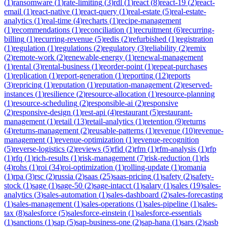
(
1
)
ransomware
(
1
)
rate-limiting
(
3
)
rdl
(
1
)
react
(
8
)
react-19
(
2
)
react-
email
(
1
)
react-native
(
1
)
react-query
(
1
)
real-estate
(
5
)
real-estate-
analytics
(
1
)
real-time
(
4
)
recharts
(
1
)
recipe-management
(
1
)
recommendations
(
1
)
reconciliation
(
1
)
recruitment
(
6
)
recurring-
billing
(
1
)
recurring-revenue
(
5
)
redis
(
2
)
refurbished
(
1
)
registration
(
1
)
regulation
(
1
)
regulations
(
2
)
regulatory
(
3
)
reliability
(
2
)
remix
(
2
)
remote-work
(
2
)
renewable-energy
(
1
)
renewal-management
(
1
)
rental
(
3
)
rental-business
(
1
)
reorder-point
(
1
)
repeat-purchases
(
1
)
replication
(
1
)
report-generation
(
1
)
reporting
(
12
)
reports
(
3
)
repricing
(
1
)
reputation
(
1
)
reputation-management
(
2
)
reserved-
instances
(
1
)
resilience
(
2
)
resource-allocation
(
1
)
resource-planning
(
1
)
resource-scheduling
(
2
)
responsible-ai
(
2
)
responsive
(
2
)
responsive-design
(
1
)
rest-api
(
4
)
restaurant
(
5
)
restaurant-
management
(
1
)
retail
(
13
)
retail-analytics
(
1
)
retention
(
9
)
returns
(
4
)
returns-management
(
2
)
reusable-patterns
(
1
)
revenue
(
10
)
revenue-
management
(
1
)
revenue-optimization
(
1
)
revenue-recognition
(
5
)
reverse-logistics
(
2
)
reviews
(
5
)
rfid
(
2
)
rfm
(
1
)
rfm-analysis
(
1
)
rfp
(
1
)
rfq
(
1
)
rich-results
(
1
)
risk-management
(
7
)
risk-reduction
(
1
)
rls
(
4
)
rohs
(
1
)
roi
(
34
)
roi-optimization
(
1
)
rolling-update
(
1
)
romania
(
1
)
rpa
(
3
)
rsc
(
2
)
russia
(
2
)
saas
(
25
)
saas-pricing
(
1
)
safety
(
2
)
safety-
stock
(
1
)
sage
(
1
)
sage-50
(
2
)
sage-intacct
(
1
)
salary
(
1
)
sales
(
19
)
sales-
analytics
(
3
)
sales-automation
(
1
)
sales-dashboard
(
2
)
sales-forecasting
(
1
)
sales-management
(
1
)
sales-operations
(
1
)
sales-pipeline
(
1
)
sales-
tax
(
8
)
salesforce
(
5
)
salesforce-einstein
(
1
)
salesforce-essentials
(
1
)
sanctions
(
1
)
sap
(
5
)
sap-business-one
(
2
)
sap-hana
(
1
)
sars
(
2
)
sasb