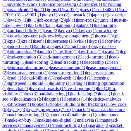
(
1
)
inventory-sync
(
4
)
invoice-processing
(
2
)
invoices
(
1
)
invoicing
(
1
)
ios-android
(
1
)
iot
(
11
)
iqms
(
1
)
isa-95
(
1
)
isms
(
1
)
iso-13485
(
1
)
iso-
27001
(
3
)
iso-9001
(
1
)
italy
(
1
)
iva
(
2
)
jamstack
(
1
)
japan
(
2
)
javascript
(
1
)
jewelry
(
1
)
jit
(
1
)
job-costing
(
2
)
jpk
(
1
)
json-rpc
(
2
)
jumia
(
1
)
just-in-
time
(
1
)
jwt
(
1
)
k6
(
2
)
kafka
(
1
)
kanban
(
3
)
katana
(
1
)
katana-mrp
(
1
)
kaufland
(
2
)
kdv
(
1
)
keap
(
2
)
kenya
(
1
)
klaviyo
(
1
)
knowledge
(
1
)
knowledge-base
(
4
)
knowledge-management
(
2
)
korea
(
1
)
kpi
(
3
)
kpis
(
3
)
kra
(
1
)
ksef
(
1
)
kubernetes
(
1
)
kvkk
(
1
)
kyc
(
1
)
labor-law
(
1
)
landed-cost
(
1
)
landing-pages
(
4
)
langchain
(
3
)
large-datasets
(
1
)
latin-america
(
3
)
launch
(
1
)
law-firm
(
1
)
law-firms
(
1
)
lazada
(
1
)
lcp
(
1
)
lead-generation
(
3
)
lead-management
(
2
)
lead-nurture
(
1
)
lead-
nurturing
(
1
)
lead-scoring
(
2
)
lead-tracking
(
1
)
leadership
(
2
)
lean
(
1
)
lean-manufacturing
(
1
)
lease-accounting
(
1
)
lease-management
(
2
)
leave-management
(
1
)
legacy-migration
(
1
)
legacy-systems
(
1
)
legal
(
16
)
legal-billing
(
1
)
legal-tech
(
1
)
lgpd
(
1
)
licensing
(
7
)
lightspeed
(
1
)
liquid
(
1
)
liquidity
(
1
)
listing
(
1
)
listing-optimization
(
1
)
live-chat
(
1
)
live-dashboards
(
1
)
live-shopping
(
1
)
llm
(
4
)
llm-
visibility
(
1
)
lms
(
3
)
load-balancing
(
1
)
load-testing
(
3
)
local
(
1
)
local-
seo
(
4
)
localization
(
24
)
logging
(
1
)
logistics
(
14
)
logistics-analytics
(
1
)
lohnsteuer
(
1
)
looker
(
2
)
looker-studio
(
2
)
lot-tracking
(
1
)
low-code
(
6
)
loyalty
(
3
)
loyalty-programs
(
2
)
ltv
(
1
)
mach
(
1
)
mach-architecture
(
1
)
machine-learning
(
13
)
magento
(
4
)
mailchimp
(
1
)
maintenance
(
4
)
make-or-buy
(
1
)
making-tax-digital
(
1
)
malaysia
(
1
)
managed-
services
(
1
)
management
(
1
)
manufacturing
(
53
)
margins
(
2
)
market-
analysis
(
1
)
marketing
(
10
)
marketing-automation
(
11
)
marketing-