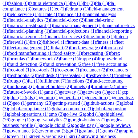
(
1
)
fashion
(
6
)
fattura-elettronica
(
1
)
fba
(
1
)
fbr
(
2
)
fda
(
1
)
fda-
compliance
(
3
)
features
(
1
)
fec
(
1
)
fedramp
(
1
)
field-management
(
1
)
field-service
(
1
)
fill-rate
(
1
)
finance
(
10
)
financial-analysis
(
2
)
financial-analytics
(
2
)
financial-close
(
2
)
financial-crime
(
1
)
financial-dashboard
(
1
)
financial-management
(
1
)
financial-metrics
(
1
)
financial-planning
(
1
)
financial-projections
(
1
)
financial-reporting
(
4
)
financial-reports
(
2
)
financial-services
(
3
)
fine-tuning
(
1
)
fintech
(
3
)
firewall
(
1
)
firs
(
2
)
fishbowl
(
1
)
fitment-data
(
1
)
fitness
(
1
)
fleet
(
1
)
fleet-management
(
1
)
flipkart
(
2
)
food-beverage
(
4
)
food-cost
(
1
)
food-manufacturing
(
1
)
food-safety
(
1
)
forecasting
(
9
)
forex
(
1
)
formulas
(
1
)
framework
(
2
)
france
(
1
)
frappe
(
4
)
frappe-cloud
(
1
)
fraud-detection
(
2
)
fraud-prevention
(
2
)
free
(
1
)
free-accounting
(
1
)
free-tool
(
1
)
free-tools
(
1
)
free-zone
(
1
)
freelancer
(
2
)
freelancers
(
1
)
freshbooks
(
2
)
freshdesk
(
1
)
freshsales
(
1
)
freshworks
(
1
)
frontend
(
3
)
fruugo
(
1
)
fta
(
1
)
fulfillment
(
7
)
functions
(
2
)
fund-accounting
(
2
)
fundraising
(
1
)
funnel-builder
(
2
)
funnels
(
4
)
furniture
(
2
)
future
(
3
)
future-of-work
(
1
)
gantt
(
1
)
gateway
(
1
)
gateways
(
1
)
gcc
(
1
)
gcp
(
2
)
gdpr
(
12
)
gds
(
1
)
gemini
(
1
)
general-ai
(
1
)
generation
(
1
)
generative-
ai
(
2
)
geo
(
1
)
germany
(
23
)
getting-started
(
1
)
github-actions
(
3
)
global
(
3
)
global-compliance
(
1
)
global-ecommerce
(
1
)
global-expansion
(
1
)
global-operations
(
1
)
gmp
(
2
)
go-live
(
2
)
gobd
(
1
)
gohighlevel
(
76
)
google
(
1
)
google-analytics
(
2
)
google-business
(
1
)
google-
business-profile
(
1
)
google-cloud
(
2
)
google-pay
(
1
)
google-reviews
(
1
)
governance
(
8
)
government
(
3
)
gpt
(
1
)
grafana
(
1
)
grants
(
2
)
graphql
(
3
)
green-it
(
1
)
green-warehouse
(
1
)
gri
(
2
)
growing-business