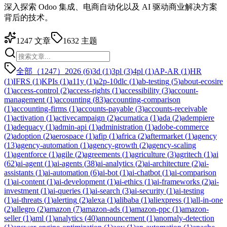
深入探索 Odoo 集成、电商自动化以及 AI 驱动商业解决方案
背后的技术。
1247
文章
1632
主题
全部（1247）
2026
(
6
)
3d
(
1
)
3pl
(
3
)
4pl
(
1
)
AP-AR
(
1
)
HR
(
1
)
IFRS
(
1
)
KPIs
(
1
)
a11y
(
1
)
a2p-10dlc
(
1
)
ab-testing
(
5
)
about-ecosire
(
1
)
access-control
(
2
)
access-rights
(
1
)
accessibility
(
3
)
account-
management
(
1
)
accounting
(
83
)
accounting-comparison
(
1
)
accounting-firms
(
1
)
accounts-payable
(
3
)
accounts-receivable
(
1
)
activation
(
1
)
activecampaign
(
2
)
acumatica
(
1
)
ada
(
2
)
adempiere
(
1
)
adequacy
(
1
)
admin-api
(
1
)
administration
(
1
)
adobe-commerce
(
2
)
adoption
(
2
)
aerospace
(
1
)
afip
(
1
)
africa
(
2
)
aftermarket
(
1
)
agency
(
13
)
agency-automation
(
1
)
agency-growth
(
2
)
agency-scaling
(
1
)
agentforce
(
1
)
agile
(
2
)
agreements
(
1
)
agriculture
(
3
)
agritech
(
1
)
ai
(
62
)
ai-agent
(
1
)
ai-agents
(
38
)
ai-analytics
(
2
)
ai-architecture
(
2
)
ai-
assistants
(
1
)
ai-automation
(
6
)
ai-bot
(
1
)
ai-chatbot
(
1
)
ai-comparison
(
1
)
ai-content
(
1
)
ai-development
(
1
)
ai-ethics
(
1
)
ai-frameworks
(
2
)
ai-
investment
(
1
)
ai-queries
(
1
)
ai-search
(
3
)
ai-security
(
1
)
ai-testing
(
1
)
ai-threats
(
1
)
alerting
(
2
)
alexa
(
1
)
alibaba
(
1
)
aliexpress
(
1
)
all-in-one
(
2
)
allegro
(
2
)
amazon
(
7
)
amazon-ads
(
1
)
amazon-ppc
(
1
)
amazon-
seller
(
1
)
aml
(
1
)
analytics
(
40
)
announcement
(
1
)
anomaly-detection