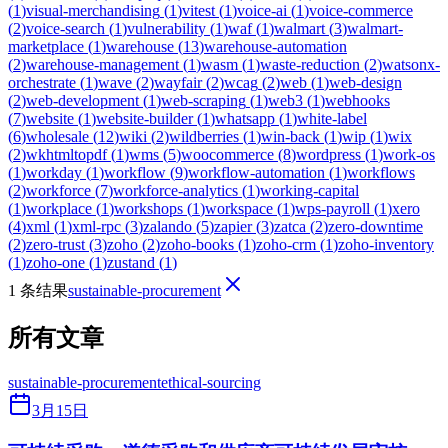
(
1
)
visual-merchandising
(
1
)
vitest
(
1
)
voice-ai
(
1
)
voice-commerce
(
2
)
voice-search
(
1
)
vulnerability
(
1
)
waf
(
1
)
walmart
(
3
)
walmart-
marketplace
(
1
)
warehouse
(
13
)
warehouse-automation
(
2
)
warehouse-management
(
1
)
wasm
(
1
)
waste-reduction
(
2
)
watsonx-
orchestrate
(
1
)
wave
(
2
)
wayfair
(
2
)
wcag
(
2
)
web
(
1
)
web-design
(
2
)
web-development
(
1
)
web-scraping
(
1
)
web3
(
1
)
webhooks
(
7
)
website
(
1
)
website-builder
(
1
)
whatsapp
(
1
)
white-label
(
6
)
wholesale
(
12
)
wiki
(
2
)
wildberries
(
1
)
win-back
(
1
)
wip
(
1
)
wix
(
2
)
wkhtmltopdf
(
1
)
wms
(
5
)
woocommerce
(
8
)
wordpress
(
1
)
work-os
(
1
)
workday
(
1
)
workflow
(
9
)
workflow-automation
(
1
)
workflows
(
2
)
workforce
(
7
)
workforce-analytics
(
1
)
working-capital
(
1
)
workplace
(
1
)
workshops
(
1
)
workspace
(
1
)
wps-payroll
(
1
)
xero
(
4
)
xml
(
1
)
xml-rpc
(
3
)
zalando
(
5
)
zapier
(
3
)
zatca
(
2
)
zero-downtime
(
2
)
zero-trust
(
3
)
zoho
(
2
)
zoho-books
(
1
)
zoho-crm
(
1
)
zoho-inventory
(
1
)
zoho-one
(
1
)
zustand
(
1
)
1 条结果
sustainable-procurement
所有文章
sustainable-procurement
ethical-sourcing
3月15日