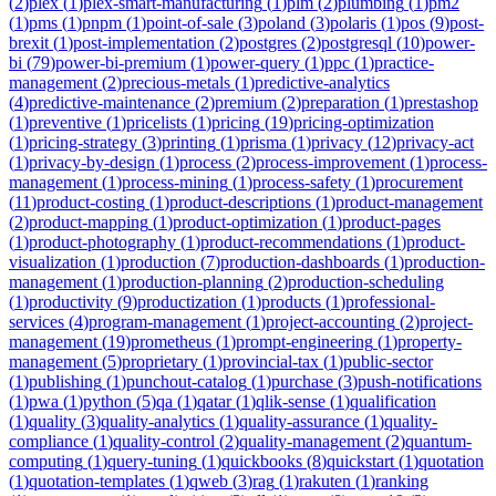
(
2
)
plex
(
1
)
plex-smart-manufacturing
(
1
)
plm
(
2
)
plumbing
(
1
)
pm2
(
1
)
pms
(
1
)
pnpm
(
1
)
point-of-sale
(
3
)
poland
(
3
)
polaris
(
1
)
pos
(
9
)
post-
brexit
(
1
)
post-implementation
(
2
)
postgres
(
2
)
postgresql
(
10
)
power-
bi
(
79
)
power-bi-premium
(
1
)
power-query
(
1
)
ppc
(
1
)
practice-
management
(
2
)
precious-metals
(
1
)
predictive-analytics
(
4
)
predictive-maintenance
(
2
)
premium
(
2
)
preparation
(
1
)
prestashop
(
1
)
preventive
(
1
)
pricelists
(
1
)
pricing
(
19
)
pricing-optimization
(
1
)
pricing-strategy
(
3
)
printing
(
1
)
prisma
(
1
)
privacy
(
12
)
privacy-act
(
1
)
privacy-by-design
(
1
)
process
(
2
)
process-improvement
(
1
)
process-
management
(
1
)
process-mining
(
1
)
process-safety
(
1
)
procurement
(
11
)
product-costing
(
1
)
product-descriptions
(
1
)
product-management
(
2
)
product-mapping
(
1
)
product-optimization
(
1
)
product-pages
(
1
)
product-photography
(
1
)
product-recommendations
(
1
)
product-
visualization
(
1
)
production
(
7
)
production-dashboards
(
1
)
production-
management
(
1
)
production-planning
(
2
)
production-scheduling
(
1
)
productivity
(
9
)
productization
(
1
)
products
(
1
)
professional-
services
(
4
)
program-management
(
1
)
project-accounting
(
2
)
project-
management
(
19
)
prometheus
(
1
)
prompt-engineering
(
1
)
property-
management
(
5
)
proprietary
(
1
)
provincial-tax
(
1
)
public-sector
(
1
)
publishing
(
1
)
punchout-catalog
(
1
)
purchase
(
3
)
push-notifications
(
1
)
pwa
(
1
)
python
(
5
)
qa
(
1
)
qatar
(
1
)
qlik-sense
(
1
)
qualification
(
1
)
quality
(
3
)
quality-analytics
(
1
)
quality-assurance
(
1
)
quality-
compliance
(
1
)
quality-control
(
2
)
quality-management
(
2
)
quantum-
computing
(
1
)
query-tuning
(
1
)
quickbooks
(
8
)
quickstart
(
1
)
quotation
(
1
)
quotation-templates
(
1
)
qweb
(
3
)
rag
(
1
)
rakuten
(
1
)
ranking