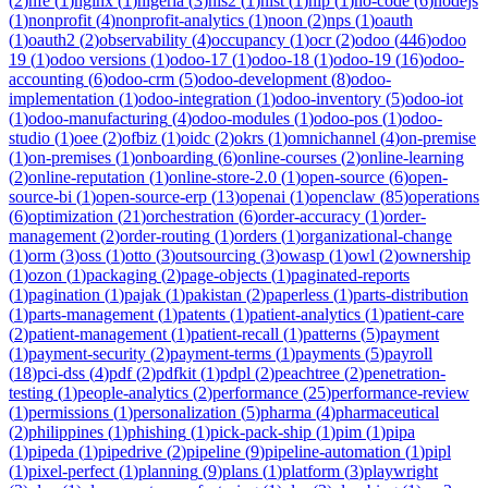
(
2
)
nfe
(
1
)
nginx
(
1
)
nigeria
(
3
)
nis2
(
1
)
nist
(
1
)
nlp
(
1
)
no-code
(
6
)
nodejs
(
1
)
nonprofit
(
4
)
nonprofit-analytics
(
1
)
noon
(
2
)
nps
(
1
)
oauth
(
1
)
oauth2
(
2
)
observability
(
4
)
occupancy
(
1
)
ocr
(
2
)
odoo
(
446
)
odoo
19
(
1
)
odoo versions
(
1
)
odoo-17
(
1
)
odoo-18
(
1
)
odoo-19
(
16
)
odoo-
accounting
(
6
)
odoo-crm
(
5
)
odoo-development
(
8
)
odoo-
implementation
(
1
)
odoo-integration
(
1
)
odoo-inventory
(
5
)
odoo-iot
(
1
)
odoo-manufacturing
(
4
)
odoo-modules
(
1
)
odoo-pos
(
1
)
odoo-
studio
(
1
)
oee
(
2
)
ofbiz
(
1
)
oidc
(
2
)
okrs
(
1
)
omnichannel
(
4
)
on-premise
(
1
)
on-premises
(
1
)
onboarding
(
6
)
online-courses
(
2
)
online-learning
(
2
)
online-reputation
(
1
)
online-store-2.0
(
1
)
open-source
(
6
)
open-
source-bi
(
1
)
open-source-erp
(
13
)
openai
(
1
)
openclaw
(
85
)
operations
(
6
)
optimization
(
21
)
orchestration
(
6
)
order-accuracy
(
1
)
order-
management
(
2
)
order-routing
(
1
)
orders
(
1
)
organizational-change
(
1
)
orm
(
3
)
oss
(
1
)
otto
(
3
)
outsourcing
(
3
)
owasp
(
1
)
owl
(
2
)
ownership
(
1
)
ozon
(
1
)
packaging
(
2
)
page-objects
(
1
)
paginated-reports
(
1
)
pagination
(
1
)
pajak
(
1
)
pakistan
(
2
)
paperless
(
1
)
parts-distribution
(
1
)
parts-management
(
1
)
patents
(
1
)
patient-analytics
(
1
)
patient-care
(
2
)
patient-management
(
1
)
patient-recall
(
1
)
patterns
(
5
)
payment
(
1
)
payment-security
(
2
)
payment-terms
(
1
)
payments
(
5
)
payroll
(
18
)
pci-dss
(
4
)
pdf
(
2
)
pdfkit
(
1
)
pdpl
(
2
)
peachtree
(
2
)
penetration-
testing
(
1
)
people-analytics
(
2
)
performance
(
25
)
performance-review
(
1
)
permissions
(
1
)
personalization
(
5
)
pharma
(
4
)
pharmaceutical
(
2
)
philippines
(
1
)
phishing
(
1
)
pick-pack-ship
(
1
)
pim
(
1
)
pipa
(
1
)
pipeda
(
1
)
pipedrive
(
2
)
pipeline
(
9
)
pipeline-automation
(
1
)
pipl
(
1
)
pixel-perfect
(
1
)
planning
(
9
)
plans
(
1
)
platform
(
3
)
playwright