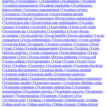
analytics
(
1
)
consultancy
(
2
)
consulting
(
3
)
containers
(
3
)
content
(
1
)
content-management
(
2
)
content-marketing
(
3
)
continuous-
improvement
(
1
)
contract-management
(
1
)
contract-review
(
1
)
contracts
(
3
)
conversation-ai
(
1
)
conversation-design
(
1
)
conversational-ai
(
3
)
conversion
(
8
)
conversion-optimization
(
7
)
conversion-rate
(
2
)
conversion-rate-optimization
(
1
)
cookie-
consent
(
1
)
copilot
(
1
)
copyleft
(
1
)
copyrights
(
1
)
core-web-vitals
(
5
)
corporate-tax
(
1
)
corrective
(
1
)
cosmetics
(
1
)
cost
(
4
)
cost-
accounting
(
1
)
cost-analysis
(
3
)
cost-benefit
(
2
)
cost-calculator
(
1
)
cost-
comparison
(
2
)
cost-optimization
(
5
)
cost-reduction
(
1
)
cost-savings
(
1
)
cost-tracking
(
2
)
coupang
(
1
)
course-creation
(
1
)
courses
(
3
)
cpa
(
1
)
cpq
(
1
)
cpra
(
1
)
credit-management
(
1
)
crewai
(
2
)
criteria
(
1
)
crm
(
44
)
crm-analytics
(
1
)
crm-comparison
(
5
)
crm-integration
(
2
)
crm-
migration
(
2
)
cro
(
2
)
cross-border
(
8
)
cross-platform
(
1
)
cross-sell
(
1
)
cross-selling
(
1
)
cryptography
(
1
)
csat
(
1
)
cspm
(
1
)
csrd
(
3
)
css
(
2
)
csv
(
1
)
culture
(
1
)
currency
(
1
)
custom-agents
(
1
)
custom-checkout
(
1
)
custom-development
(
1
)
custom-fields
(
1
)
custom-module
(
1
)
custom-orders
(
2
)
custom-skills
(
2
)
customer-analytics
(
2
)
customer-data
(
1
)
customer-engagement
(
3
)
customer-experience
(
5
)
customer-health
(
1
)
customer-journey
(
1
)
customer-lifetime-value
(
3
)
customer-retention
(
5
)
customer-satisfaction
(
1
)
customer-
segmentation
(
2
)
customer-service
(
7
)
customer-success
(
5
)
customer-
support
(
7
)
customization
(
5
)
customs
(
1
)
cutover
(
2
)
cx
(
1
)
cybersecurity
(
14
)
daraz
(
1
)
dashboard
(
2
)
dashboards
(
16
)
data
(
5
)
data-analysis
(
3
)
data-analytics
(
3
)
data-cleanup
(
2
)
data-driven