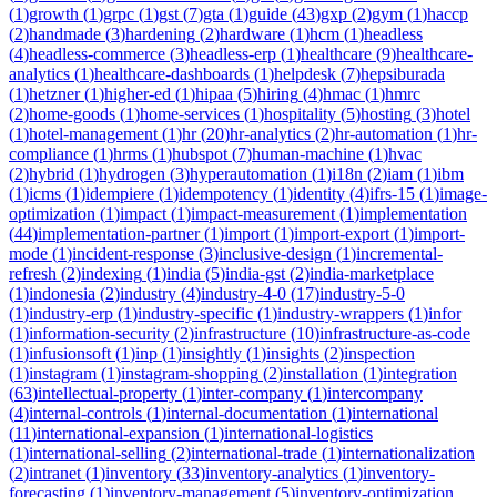
(
1
)
growth
(
1
)
grpc
(
1
)
gst
(
7
)
gta
(
1
)
guide
(
43
)
gxp
(
2
)
gym
(
1
)
haccp
(
2
)
handmade
(
3
)
hardening
(
2
)
hardware
(
1
)
hcm
(
1
)
headless
(
4
)
headless-commerce
(
3
)
headless-erp
(
1
)
healthcare
(
9
)
healthcare-
analytics
(
1
)
healthcare-dashboards
(
1
)
helpdesk
(
7
)
hepsiburada
(
1
)
hetzner
(
1
)
higher-ed
(
1
)
hipaa
(
5
)
hiring
(
4
)
hmac
(
1
)
hmrc
(
2
)
home-goods
(
1
)
home-services
(
1
)
hospitality
(
5
)
hosting
(
3
)
hotel
(
1
)
hotel-management
(
1
)
hr
(
20
)
hr-analytics
(
2
)
hr-automation
(
1
)
hr-
compliance
(
1
)
hrms
(
1
)
hubspot
(
7
)
human-machine
(
1
)
hvac
(
2
)
hybrid
(
1
)
hydrogen
(
3
)
hyperautomation
(
1
)
i18n
(
2
)
iam
(
1
)
ibm
(
1
)
icms
(
1
)
idempiere
(
1
)
idempotency
(
1
)
identity
(
4
)
ifrs-15
(
1
)
image-
optimization
(
1
)
impact
(
1
)
impact-measurement
(
1
)
implementation
(
44
)
implementation-partner
(
1
)
import
(
1
)
import-export
(
1
)
import-
mode
(
1
)
incident-response
(
3
)
inclusive-design
(
1
)
incremental-
refresh
(
2
)
indexing
(
1
)
india
(
5
)
india-gst
(
2
)
india-marketplace
(
1
)
indonesia
(
2
)
industry
(
4
)
industry-4-0
(
17
)
industry-5-0
(
1
)
industry-erp
(
1
)
industry-specific
(
1
)
industry-wrappers
(
1
)
infor
(
1
)
information-security
(
2
)
infrastructure
(
10
)
infrastructure-as-code
(
1
)
infusionsoft
(
1
)
inp
(
1
)
insightly
(
1
)
insights
(
2
)
inspection
(
1
)
instagram
(
1
)
instagram-shopping
(
2
)
installation
(
1
)
integration
(
63
)
intellectual-property
(
1
)
inter-company
(
1
)
intercompany
(
4
)
internal-controls
(
1
)
internal-documentation
(
1
)
international
(
11
)
international-expansion
(
1
)
international-logistics
(
1
)
international-selling
(
2
)
international-trade
(
1
)
internationalization
(
2
)
intranet
(
1
)
inventory
(
33
)
inventory-analytics
(
1
)
inventory-
forecasting
(
1
)
inventory-management
(
5
)
inventory-optimization