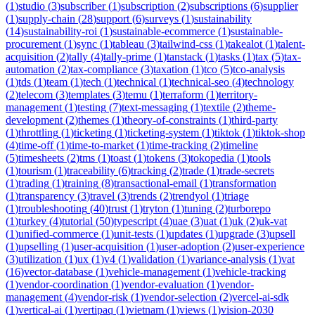
(
1
)
studio
(
3
)
subscriber
(
1
)
subscription
(
2
)
subscriptions
(
6
)
supplier
(
1
)
supply-chain
(
28
)
support
(
6
)
surveys
(
1
)
sustainability
(
14
)
sustainability-roi
(
1
)
sustainable-ecommerce
(
1
)
sustainable-
procurement
(
1
)
sync
(
1
)
tableau
(
3
)
tailwind-css
(
1
)
takealot
(
1
)
talent-
acquisition
(
2
)
tally
(
4
)
tally-prime
(
1
)
tanstack
(
1
)
tasks
(
1
)
tax
(
5
)
tax-
automation
(
2
)
tax-compliance
(
3
)
taxation
(
1
)
tco
(
5
)
tco-analysis
(
1
)
tds
(
1
)
team
(
1
)
tech
(
1
)
technical
(
1
)
technical-seo
(
4
)
technology
(
2
)
telecom
(
3
)
templates
(
3
)
temu
(
1
)
terraform
(
1
)
territory-
management
(
1
)
testing
(
7
)
text-messaging
(
1
)
textile
(
2
)
theme-
development
(
2
)
themes
(
1
)
theory-of-constraints
(
1
)
third-party
(
1
)
throttling
(
1
)
ticketing
(
1
)
ticketing-system
(
1
)
tiktok
(
1
)
tiktok-shop
(
4
)
time-off
(
1
)
time-to-market
(
1
)
time-tracking
(
2
)
timeline
(
5
)
timesheets
(
2
)
tms
(
1
)
toast
(
1
)
tokens
(
3
)
tokopedia
(
1
)
tools
(
1
)
tourism
(
1
)
traceability
(
6
)
tracking
(
2
)
trade
(
1
)
trade-secrets
(
1
)
trading
(
1
)
training
(
8
)
transactional-email
(
1
)
transformation
(
1
)
transparency
(
3
)
travel
(
3
)
trends
(
2
)
trendyol
(
1
)
triage
(
1
)
troubleshooting
(
40
)
trust
(
1
)
tryton
(
1
)
tuning
(
2
)
turborepo
(
1
)
turkey
(
4
)
tutorial
(
50
)
typescript
(
4
)
uae
(
3
)
uat
(
1
)
uk
(
2
)
uk-vat
(
1
)
unified-commerce
(
1
)
unit-tests
(
1
)
updates
(
1
)
upgrade
(
3
)
upsell
(
1
)
upselling
(
1
)
user-acquisition
(
1
)
user-adoption
(
2
)
user-experience
(
3
)
utilization
(
1
)
ux
(
1
)
v4
(
1
)
validation
(
1
)
variance-analysis
(
1
)
vat
(
16
)
vector-database
(
1
)
vehicle-management
(
1
)
vehicle-tracking
(
1
)
vendor-coordination
(
1
)
vendor-evaluation
(
1
)
vendor-
management
(
4
)
vendor-risk
(
1
)
vendor-selection
(
2
)
vercel-ai-sdk
(
1
)
vertical-ai
(
1
)
vertipaq
(
1
)
vietnam
(
1
)
views
(
1
)
vision-2030