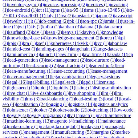
(
1
)
inventory-sync
(
4
)
invoice-processing
(
2
)
invoices
(
1
)
invoicing
(
1
)
ios-android
(
1
)
iot
(
11
)
iqms
(
1
)
isa-95
(
1
)
isms
(
1
)
iso-13485
(
1
)
iso-
27001
(
3
)
iso-9001
(
1
)
italy
(
1
)
iva
(
2
)
jamstack
(
1
)
japan
(
2
)
javascript
(
1
)
jewelry
(
1
)
jit
(
1
)
job-costing
(
2
)
jpk
(
1
)
json-rpc
(
2
)
jumia
(
1
)
just-in-
time
(
1
)
jwt
(
1
)
k6
(
2
)
kafka
(
1
)
kanban
(
3
)
katana
(
1
)
katana-mrp
(
1
)
kaufland
(
2
)
kdv
(
1
)
keap
(
2
)
kenya
(
1
)
klaviyo
(
1
)
knowledge
(
1
)
knowledge-base
(
4
)
knowledge-management
(
2
)
korea
(
1
)
kpi
(
3
)
kpis
(
3
)
kra
(
1
)
ksef
(
1
)
kubernetes
(
1
)
kvkk
(
1
)
kyc
(
1
)
labor-law
(
1
)
landed-cost
(
1
)
landing-pages
(
4
)
langchain
(
3
)
large-datasets
(
1
)
latin-america
(
3
)
launch
(
1
)
law-firm
(
1
)
law-firms
(
1
)
lazada
(
1
)
lcp
(
1
)
lead-generation
(
3
)
lead-management
(
2
)
lead-nurture
(
1
)
lead-
nurturing
(
1
)
lead-scoring
(
2
)
lead-tracking
(
1
)
leadership
(
2
)
lean
(
1
)
lean-manufacturing
(
1
)
lease-accounting
(
1
)
lease-management
(
2
)
leave-management
(
1
)
legacy-migration
(
1
)
legacy-systems
(
1
)
legal
(
16
)
legal-billing
(
1
)
legal-tech
(
1
)
lgpd
(
1
)
licensing
(
7
)
lightspeed
(
1
)
liquid
(
1
)
liquidity
(
1
)
listing
(
1
)
listing-optimization
(
1
)
live-chat
(
1
)
live-dashboards
(
1
)
live-shopping
(
1
)
llm
(
4
)
llm-
visibility
(
1
)
lms
(
3
)
load-balancing
(
1
)
load-testing
(
3
)
local
(
1
)
local-
seo
(
4
)
localization
(
24
)
logging
(
1
)
logistics
(
14
)
logistics-analytics
(
1
)
lohnsteuer
(
1
)
looker
(
2
)
looker-studio
(
2
)
lot-tracking
(
1
)
low-code
(
6
)
loyalty
(
3
)
loyalty-programs
(
2
)
ltv
(
1
)
mach
(
1
)
mach-architecture
(
1
)
machine-learning
(
13
)
magento
(
4
)
mailchimp
(
1
)
maintenance
(
4
)
make-or-buy
(
1
)
making-tax-digital
(
1
)
malaysia
(
1
)
managed-
services
(
1
)
management
(
1
)
manufacturing
(
53
)
margins
(
2
)
market-
analysis
(
1
)
marketing
(
10
)
marketing-automation
(
11
)
marketing-