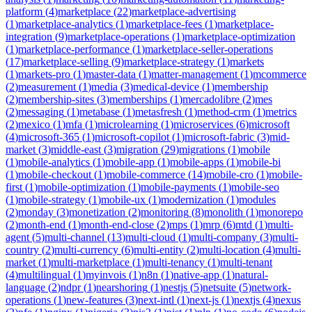
platform
(
4
)
marketplace
(
22
)
marketplace-advertising
(
1
)
marketplace-analytics
(
1
)
marketplace-fees
(
1
)
marketplace-
integration
(
9
)
marketplace-operations
(
1
)
marketplace-optimization
(
1
)
marketplace-performance
(
1
)
marketplace-seller-operations
(
17
)
marketplace-selling
(
9
)
marketplace-strategy
(
1
)
markets
(
1
)
markets-pro
(
1
)
master-data
(
1
)
matter-management
(
1
)
mcommerce
(
2
)
measurement
(
1
)
media
(
3
)
medical-device
(
1
)
membership
(
2
)
membership-sites
(
3
)
memberships
(
1
)
mercadolibre
(
2
)
mes
(
2
)
messaging
(
1
)
metabase
(
1
)
metasfresh
(
1
)
method-crm
(
1
)
metrics
(
2
)
mexico
(
1
)
mfa
(
1
)
microlearning
(
1
)
microservices
(
6
)
microsoft
(
4
)
microsoft-365
(
1
)
microsoft-copilot
(
1
)
microsoft-fabric
(
3
)
mid-
market
(
3
)
middle-east
(
3
)
migration
(
29
)
migrations
(
1
)
mobile
(
1
)
mobile-analytics
(
1
)
mobile-app
(
1
)
mobile-apps
(
1
)
mobile-bi
(
1
)
mobile-checkout
(
1
)
mobile-commerce
(
14
)
mobile-cro
(
1
)
mobile-
first
(
1
)
mobile-optimization
(
1
)
mobile-payments
(
1
)
mobile-seo
(
1
)
mobile-strategy
(
1
)
mobile-ux
(
1
)
modernization
(
1
)
modules
(
2
)
monday
(
3
)
monetization
(
2
)
monitoring
(
8
)
monolith
(
1
)
monorepo
(
2
)
month-end
(
1
)
month-end-close
(
2
)
mps
(
1
)
mrp
(
6
)
mtd
(
1
)
multi-
agent
(
5
)
multi-channel
(
13
)
multi-cloud
(
1
)
multi-company
(
3
)
multi-
country
(
2
)
multi-currency
(
6
)
multi-entity
(
2
)
multi-location
(
4
)
multi-
market
(
1
)
multi-marketplace
(
1
)
multi-tenancy
(
1
)
multi-tenant
(
4
)
multilingual
(
1
)
myinvois
(
1
)
n8n
(
1
)
native-app
(
1
)
natural-
language
(
2
)
ndpr
(
1
)
nearshoring
(
1
)
nestjs
(
5
)
netsuite
(
5
)
network-
operations
(
1
)
new-features
(
3
)
next-intl
(
1
)
next-js
(
1
)
nextjs
(
4
)
nexus