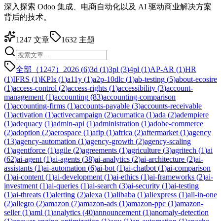
深入探索 Odoo 集成、电商自动化以及 AI 驱动商业解决方案
背后的技术。
1247
文章
1632
主题
全部（1247）
2026
(
6
)
3d
(
1
)
3pl
(
3
)
4pl
(
1
)
AP-AR
(
1
)
HR
(
1
)
IFRS
(
1
)
KPIs
(
1
)
a11y
(
1
)
a2p-10dlc
(
1
)
ab-testing
(
5
)
about-ecosire
(
1
)
access-control
(
2
)
access-rights
(
1
)
accessibility
(
3
)
account-
management
(
1
)
accounting
(
83
)
accounting-comparison
(
1
)
accounting-firms
(
1
)
accounts-payable
(
3
)
accounts-receivable
(
1
)
activation
(
1
)
activecampaign
(
2
)
acumatica
(
1
)
ada
(
2
)
adempiere
(
1
)
adequacy
(
1
)
admin-api
(
1
)
administration
(
1
)
adobe-commerce
(
2
)
adoption
(
2
)
aerospace
(
1
)
afip
(
1
)
africa
(
2
)
aftermarket
(
1
)
agency
(
13
)
agency-automation
(
1
)
agency-growth
(
2
)
agency-scaling
(
1
)
agentforce
(
1
)
agile
(
2
)
agreements
(
1
)
agriculture
(
3
)
agritech
(
1
)
ai
(
62
)
ai-agent
(
1
)
ai-agents
(
38
)
ai-analytics
(
2
)
ai-architecture
(
2
)
ai-
assistants
(
1
)
ai-automation
(
6
)
ai-bot
(
1
)
ai-chatbot
(
1
)
ai-comparison
(
1
)
ai-content
(
1
)
ai-development
(
1
)
ai-ethics
(
1
)
ai-frameworks
(
2
)
ai-
investment
(
1
)
ai-queries
(
1
)
ai-search
(
3
)
ai-security
(
1
)
ai-testing
(
1
)
ai-threats
(
1
)
alerting
(
2
)
alexa
(
1
)
alibaba
(
1
)
aliexpress
(
1
)
all-in-one
(
2
)
allegro
(
2
)
amazon
(
7
)
amazon-ads
(
1
)
amazon-ppc
(
1
)
amazon-
seller
(
1
)
aml
(
1
)
analytics
(
40
)
announcement
(
1
)
anomaly-detection