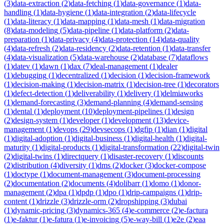
(
3
)
data-extraction
(
2
)
data-fetching
(
1
)
data-governance
(
1
)
data-
handling
(
1
)
data-hygiene
(
1
)
data-integration
(
2
)
data-lifecycle
(
1
)
data-literacy
(
1
)
data-mapping
(
1
)
data-mesh
(
1
)
data-migration
(
8
)
data-modeling
(
5
)
data-pipeline
(
1
)
data-platform
(
2
)
data-
preparation
(
1
)
data-privacy
(
4
)
data-protection
(
14
)
data-quality
(
4
)
data-refresh
(
2
)
data-residency
(
2
)
data-retention
(
1
)
data-transfer
(
4
)
data-visualization
(
5
)
data-warehouse
(
2
)
database
(
7
)
dataflows
(
1
)
datev
(
1
)
dawn
(
1
)
dax
(
7
)
deal-management
(
1
)
dealer
(
1
)
debugging
(
1
)
decentralized
(
1
)
decision
(
1
)
decision-framework
(
1
)
decision-making
(
1
)
decision-matrix
(
1
)
decision-tree
(
1
)
decorators
(
1
)
defect-detection
(
1
)
deliverability
(
1
)
delivery
(
1
)
delmiaworks
(
1
)
demand-forecasting
(
3
)
demand-planning
(
4
)
demand-sensing
(
1
)
dental
(
1
)
deployment
(
10
)
deployment-pipelines
(
1
)
design
(
2
)
design-system
(
1
)
developer
(
1
)
development
(
13
)
device-
management
(
1
)
devops
(
29
)
devsecops
(
1
)
dgfip
(
1
)
dian
(
1
)
digital
(
1
)
digital-adoption
(
1
)
digital-business
(
1
)
digital-health
(
1
)
digital-
maturity
(
1
)
digital-products
(
1
)
digital-transformation
(
22
)
digital-twin
(
2
)
digital-twins
(
1
)
directquery
(
1
)
disaster-recovery
(
1
)
discounts
(
2
)
distribution
(
4
)
diversity
(
1
)
dms
(
2
)
docker
(
3
)
docker-compose
(
1
)
doctype
(
1
)
document-management
(
3
)
document-processing
(
2
)
documentation
(
2
)
documents
(
4
)
dolibarr
(
1
)
domo
(
1
)
donor-
management
(
2
)
dpa
(
1
)
dpdp
(
1
)
dpo
(
1
)
drip-campaigns
(
1
)
drip-
content
(
1
)
drizzle
(
3
)
drizzle-orm
(
2
)
dropshipping
(
3
)
dubai
(
1
)
dynamic-pricing
(
3
)
dynamics-365
(
4
)
e-commerce
(
2
)
e-factura
(
1
)
e-faktur
(
1
)
e-fatura
(
1
)
e-invoicing
(
5
)
e-way-bill
(
1
)
e2e
(
2
)
eaa