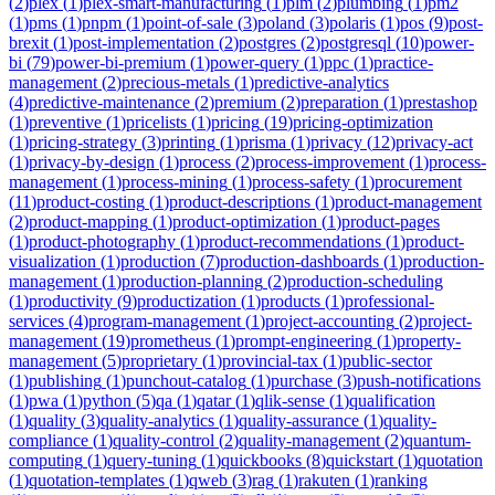
(
2
)
plex
(
1
)
plex-smart-manufacturing
(
1
)
plm
(
2
)
plumbing
(
1
)
pm2
(
1
)
pms
(
1
)
pnpm
(
1
)
point-of-sale
(
3
)
poland
(
3
)
polaris
(
1
)
pos
(
9
)
post-
brexit
(
1
)
post-implementation
(
2
)
postgres
(
2
)
postgresql
(
10
)
power-
bi
(
79
)
power-bi-premium
(
1
)
power-query
(
1
)
ppc
(
1
)
practice-
management
(
2
)
precious-metals
(
1
)
predictive-analytics
(
4
)
predictive-maintenance
(
2
)
premium
(
2
)
preparation
(
1
)
prestashop
(
1
)
preventive
(
1
)
pricelists
(
1
)
pricing
(
19
)
pricing-optimization
(
1
)
pricing-strategy
(
3
)
printing
(
1
)
prisma
(
1
)
privacy
(
12
)
privacy-act
(
1
)
privacy-by-design
(
1
)
process
(
2
)
process-improvement
(
1
)
process-
management
(
1
)
process-mining
(
1
)
process-safety
(
1
)
procurement
(
11
)
product-costing
(
1
)
product-descriptions
(
1
)
product-management
(
2
)
product-mapping
(
1
)
product-optimization
(
1
)
product-pages
(
1
)
product-photography
(
1
)
product-recommendations
(
1
)
product-
visualization
(
1
)
production
(
7
)
production-dashboards
(
1
)
production-
management
(
1
)
production-planning
(
2
)
production-scheduling
(
1
)
productivity
(
9
)
productization
(
1
)
products
(
1
)
professional-
services
(
4
)
program-management
(
1
)
project-accounting
(
2
)
project-
management
(
19
)
prometheus
(
1
)
prompt-engineering
(
1
)
property-
management
(
5
)
proprietary
(
1
)
provincial-tax
(
1
)
public-sector
(
1
)
publishing
(
1
)
punchout-catalog
(
1
)
purchase
(
3
)
push-notifications
(
1
)
pwa
(
1
)
python
(
5
)
qa
(
1
)
qatar
(
1
)
qlik-sense
(
1
)
qualification
(
1
)
quality
(
3
)
quality-analytics
(
1
)
quality-assurance
(
1
)
quality-
compliance
(
1
)
quality-control
(
2
)
quality-management
(
2
)
quantum-
computing
(
1
)
query-tuning
(
1
)
quickbooks
(
8
)
quickstart
(
1
)
quotation
(
1
)
quotation-templates
(
1
)
qweb
(
3
)
rag
(
1
)
rakuten
(
1
)
ranking