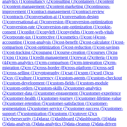
analytics
(
1
)
consultancy
(
2
)
consulting
(
3
)
containers
(
3
)
content
(
1
)
content-management
(
2
)
content-marketing
(
3
)
continuous-
improvement
(
1
)
contract-management
(
1
)
contract-review
(
1
)
contracts
(
3
)
conversation-ai
(
1
)
conversation-design
(
1
)
conversational-ai
(
3
)
conversion
(
8
)
conversion-optimization
(
7
)
conversion-rate
(
2
)
conversion-rate-optimization
(
1
)
cookie-
consent
(
1
)
copilot
(
1
)
copyleft
(
1
)
copyrights
(
1
)
core-web-vitals
(
5
)
corporate-tax
(
1
)
corrective
(
1
)
cosmetics
(
1
)
cost
(
4
)
cost-
accounting
(
1
)
cost-analysis
(
3
)
cost-benefit
(
2
)
cost-calculator
(
1
)
cost-
comparison
(
2
)
cost-optimization
(
5
)
cost-reduction
(
1
)
cost-savings
(
1
)
cost-tracking
(
2
)
coupang
(
1
)
course-creation
(
1
)
courses
(
3
)
cpa
(
1
)
cpq
(
1
)
cpra
(
1
)
credit-management
(
1
)
crewai
(
2
)
criteria
(
1
)
crm
(
44
)
crm-analytics
(
1
)
crm-comparison
(
5
)
crm-integration
(
2
)
crm-
migration
(
2
)
cro
(
2
)
cross-border
(
8
)
cross-platform
(
1
)
cross-sell
(
1
)
cross-selling
(
1
)
cryptography
(
1
)
csat
(
1
)
cspm
(
1
)
csrd
(
3
)
css
(
2
)
csv
(
1
)
culture
(
1
)
currency
(
1
)
custom-agents
(
1
)
custom-checkout
(
1
)
custom-development
(
1
)
custom-fields
(
1
)
custom-module
(
1
)
custom-orders
(
2
)
custom-skills
(
2
)
customer-analytics
(
2
)
customer-data
(
1
)
customer-engagement
(
3
)
customer-experience
(
5
)
customer-health
(
1
)
customer-journey
(
1
)
customer-lifetime-value
(
3
)
customer-retention
(
5
)
customer-satisfaction
(
1
)
customer-
segmentation
(
2
)
customer-service
(
7
)
customer-success
(
5
)
customer-
support
(
7
)
customization
(
5
)
customs
(
1
)
cutover
(
2
)
cx
(
1
)
cybersecurity
(
14
)
daraz
(
1
)
dashboard
(
2
)
dashboards
(
16
)
data
(
5
)
data-analysis
(
3
)
data-analytics
(
3
)
data-cleanup
(
2
)
data-driven