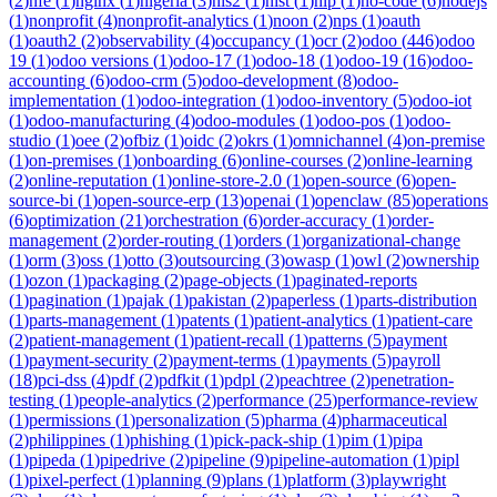
(
2
)
nfe
(
1
)
nginx
(
1
)
nigeria
(
3
)
nis2
(
1
)
nist
(
1
)
nlp
(
1
)
no-code
(
6
)
nodejs
(
1
)
nonprofit
(
4
)
nonprofit-analytics
(
1
)
noon
(
2
)
nps
(
1
)
oauth
(
1
)
oauth2
(
2
)
observability
(
4
)
occupancy
(
1
)
ocr
(
2
)
odoo
(
446
)
odoo
19
(
1
)
odoo versions
(
1
)
odoo-17
(
1
)
odoo-18
(
1
)
odoo-19
(
16
)
odoo-
accounting
(
6
)
odoo-crm
(
5
)
odoo-development
(
8
)
odoo-
implementation
(
1
)
odoo-integration
(
1
)
odoo-inventory
(
5
)
odoo-iot
(
1
)
odoo-manufacturing
(
4
)
odoo-modules
(
1
)
odoo-pos
(
1
)
odoo-
studio
(
1
)
oee
(
2
)
ofbiz
(
1
)
oidc
(
2
)
okrs
(
1
)
omnichannel
(
4
)
on-premise
(
1
)
on-premises
(
1
)
onboarding
(
6
)
online-courses
(
2
)
online-learning
(
2
)
online-reputation
(
1
)
online-store-2.0
(
1
)
open-source
(
6
)
open-
source-bi
(
1
)
open-source-erp
(
13
)
openai
(
1
)
openclaw
(
85
)
operations
(
6
)
optimization
(
21
)
orchestration
(
6
)
order-accuracy
(
1
)
order-
management
(
2
)
order-routing
(
1
)
orders
(
1
)
organizational-change
(
1
)
orm
(
3
)
oss
(
1
)
otto
(
3
)
outsourcing
(
3
)
owasp
(
1
)
owl
(
2
)
ownership
(
1
)
ozon
(
1
)
packaging
(
2
)
page-objects
(
1
)
paginated-reports
(
1
)
pagination
(
1
)
pajak
(
1
)
pakistan
(
2
)
paperless
(
1
)
parts-distribution
(
1
)
parts-management
(
1
)
patents
(
1
)
patient-analytics
(
1
)
patient-care
(
2
)
patient-management
(
1
)
patient-recall
(
1
)
patterns
(
5
)
payment
(
1
)
payment-security
(
2
)
payment-terms
(
1
)
payments
(
5
)
payroll
(
18
)
pci-dss
(
4
)
pdf
(
2
)
pdfkit
(
1
)
pdpl
(
2
)
peachtree
(
2
)
penetration-
testing
(
1
)
people-analytics
(
2
)
performance
(
25
)
performance-review
(
1
)
permissions
(
1
)
personalization
(
5
)
pharma
(
4
)
pharmaceutical
(
2
)
philippines
(
1
)
phishing
(
1
)
pick-pack-ship
(
1
)
pim
(
1
)
pipa
(
1
)
pipeda
(
1
)
pipedrive
(
2
)
pipeline
(
9
)
pipeline-automation
(
1
)
pipl
(
1
)
pixel-perfect
(
1
)
planning
(
9
)
plans
(
1
)
platform
(
3
)
playwright