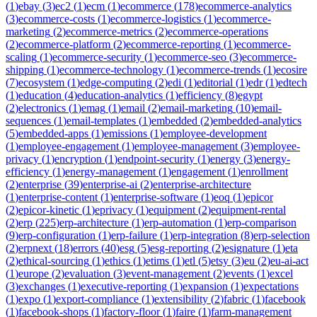
(
1
)
ebay
(
3
)
ec2
(
1
)
ecm
(
1
)
ecommerce
(
178
)
ecommerce-analytics
(
3
)
ecommerce-costs
(
1
)
ecommerce-logistics
(
1
)
ecommerce-
marketing
(
2
)
ecommerce-metrics
(
2
)
ecommerce-operations
(
2
)
ecommerce-platform
(
2
)
ecommerce-reporting
(
1
)
ecommerce-
scaling
(
1
)
ecommerce-security
(
1
)
ecommerce-seo
(
3
)
ecommerce-
shipping
(
1
)
ecommerce-technology
(
1
)
ecommerce-trends
(
1
)
ecosire
(
7
)
ecosystem
(
1
)
edge-computing
(
2
)
edi
(
1
)
editorial
(
1
)
edr
(
1
)
edtech
(
1
)
education
(
4
)
education-analytics
(
1
)
efficiency
(
8
)
egypt
(
2
)
electronics
(
1
)
emag
(
1
)
email
(
2
)
email-marketing
(
10
)
email-
sequences
(
1
)
email-templates
(
1
)
embedded
(
2
)
embedded-analytics
(
5
)
embedded-apps
(
1
)
emissions
(
1
)
employee-development
(
1
)
employee-engagement
(
1
)
employee-management
(
3
)
employee-
privacy
(
1
)
encryption
(
1
)
endpoint-security
(
1
)
energy
(
3
)
energy-
efficiency
(
1
)
energy-management
(
1
)
engagement
(
1
)
enrollment
(
2
)
enterprise
(
39
)
enterprise-ai
(
2
)
enterprise-architecture
(
1
)
enterprise-content
(
1
)
enterprise-software
(
1
)
eoq
(
1
)
epicor
(
2
)
epicor-kinetic
(
1
)
eprivacy
(
1
)
equipment
(
2
)
equipment-rental
(
2
)
erp
(
225
)
erp-architecture
(
1
)
erp-automation
(
1
)
erp-comparison
(
9
)
erp-configuration
(
1
)
erp-failure
(
1
)
erp-integration
(
8
)
erp-selection
(
2
)
erpnext
(
18
)
errors
(
40
)
esg
(
5
)
esg-reporting
(
2
)
esignature
(
1
)
eta
(
2
)
ethical-sourcing
(
1
)
ethics
(
1
)
etims
(
1
)
etl
(
5
)
etsy
(
3
)
eu
(
2
)
eu-ai-act
(
1
)
europe
(
2
)
evaluation
(
3
)
event-management
(
2
)
events
(
1
)
excel
(
3
)
exchanges
(
1
)
executive-reporting
(
1
)
expansion
(
1
)
expectations
(
1
)
expo
(
1
)
export-compliance
(
1
)
extensibility
(
2
)
fabric
(
1
)
facebook
(
1
)
facebook-shops
(
1
)
factory-floor
(
1
)
faire
(
1
)
farm-management