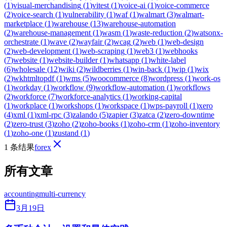
(
1
)
visual-merchandising
(
1
)
vitest
(
1
)
voice-ai
(
1
)
voice-commerce
(
2
)
voice-search
(
1
)
vulnerability
(
1
)
waf
(
1
)
walmart
(
3
)
walmart-
marketplace
(
1
)
warehouse
(
13
)
warehouse-automation
(
2
)
warehouse-management
(
1
)
wasm
(
1
)
waste-reduction
(
2
)
watsonx-
orchestrate
(
1
)
wave
(
2
)
wayfair
(
2
)
wcag
(
2
)
web
(
1
)
web-design
(
2
)
web-development
(
1
)
web-scraping
(
1
)
web3
(
1
)
webhooks
(
7
)
website
(
1
)
website-builder
(
1
)
whatsapp
(
1
)
white-label
(
6
)
wholesale
(
12
)
wiki
(
2
)
wildberries
(
1
)
win-back
(
1
)
wip
(
1
)
wix
(
2
)
wkhtmltopdf
(
1
)
wms
(
5
)
woocommerce
(
8
)
wordpress
(
1
)
work-os
(
1
)
workday
(
1
)
workflow
(
9
)
workflow-automation
(
1
)
workflows
(
2
)
workforce
(
7
)
workforce-analytics
(
1
)
working-capital
(
1
)
workplace
(
1
)
workshops
(
1
)
workspace
(
1
)
wps-payroll
(
1
)
xero
(
4
)
xml
(
1
)
xml-rpc
(
3
)
zalando
(
5
)
zapier
(
3
)
zatca
(
2
)
zero-downtime
(
2
)
zero-trust
(
3
)
zoho
(
2
)
zoho-books
(
1
)
zoho-crm
(
1
)
zoho-inventory
(
1
)
zoho-one
(
1
)
zustand
(
1
)
1 条结果
forex
所有文章
accounting
multi-currency
3月19日