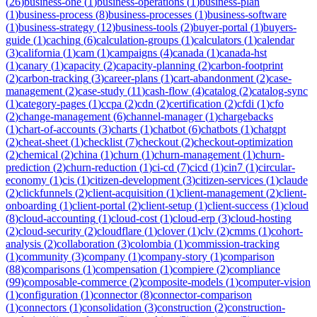
(
26
)
business-one
(
1
)
business-operations
(
1
)
business-plan
(
1
)
business-process
(
8
)
business-processes
(
1
)
business-software
(
1
)
business-strategy
(
12
)
business-tools
(
2
)
buyer-portal
(
1
)
buyers-
guide
(
1
)
caching
(
6
)
calculation-groups
(
1
)
calculators
(
1
)
calendar
(
3
)
california
(
1
)
cam
(
1
)
campaigns
(
4
)
canada
(
1
)
canada-hst
(
1
)
canary
(
1
)
capacity
(
2
)
capacity-planning
(
2
)
carbon-footprint
(
2
)
carbon-tracking
(
3
)
career-plans
(
1
)
cart-abandonment
(
2
)
case-
management
(
2
)
case-study
(
11
)
cash-flow
(
4
)
catalog
(
2
)
catalog-sync
(
1
)
category-pages
(
1
)
ccpa
(
2
)
cdn
(
2
)
certification
(
2
)
cfdi
(
1
)
cfo
(
2
)
change-management
(
6
)
channel-manager
(
1
)
chargebacks
(
1
)
chart-of-accounts
(
3
)
charts
(
1
)
chatbot
(
6
)
chatbots
(
1
)
chatgpt
(
2
)
cheat-sheet
(
1
)
checklist
(
7
)
checkout
(
2
)
checkout-optimization
(
2
)
chemical
(
2
)
china
(
1
)
churn
(
1
)
churn-management
(
1
)
churn-
prediction
(
2
)
churn-reduction
(
1
)
ci-cd
(
7
)
cicd
(
1
)
cin7
(
1
)
circular-
economy
(
1
)
cis
(
1
)
citizen-development
(
3
)
citizen-services
(
1
)
claude
(
2
)
clickfunnels
(
2
)
client-acquisition
(
1
)
client-management
(
2
)
client-
onboarding
(
1
)
client-portal
(
2
)
client-setup
(
1
)
client-success
(
1
)
cloud
(
8
)
cloud-accounting
(
1
)
cloud-cost
(
1
)
cloud-erp
(
3
)
cloud-hosting
(
2
)
cloud-security
(
2
)
cloudflare
(
1
)
clover
(
1
)
clv
(
2
)
cmms
(
1
)
cohort-
analysis
(
2
)
collaboration
(
3
)
colombia
(
1
)
commission-tracking
(
1
)
community
(
3
)
company
(
1
)
company-story
(
1
)
comparison
(
88
)
comparisons
(
1
)
compensation
(
1
)
compiere
(
2
)
compliance
(
99
)
composable-commerce
(
2
)
composite-models
(
1
)
computer-vision
(
1
)
configuration
(
1
)
connector
(
8
)
connector-comparison
(
1
)
connectors
(
1
)
consolidation
(
3
)
construction
(
2
)
construction-