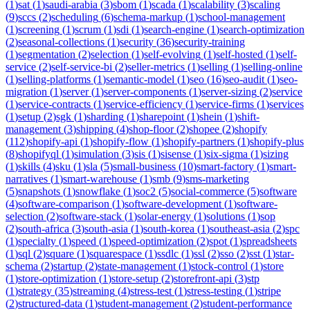
(
1
)
sat
(
1
)
saudi-arabia
(
3
)
sbom
(
1
)
scada
(
1
)
scalability
(
3
)
scaling
(
9
)
sccs
(
2
)
scheduling
(
6
)
schema-markup
(
1
)
school-management
(
1
)
screening
(
1
)
scrum
(
1
)
sdi
(
1
)
search-engine
(
1
)
search-optimization
(
2
)
seasonal-collections
(
1
)
security
(
36
)
security-training
(
1
)
segmentation
(
2
)
selection
(
1
)
self-evolving
(
1
)
self-hosted
(
1
)
self-
service
(
2
)
self-service-bi
(
2
)
seller-metrics
(
1
)
selling
(
1
)
selling-online
(
1
)
selling-platforms
(
1
)
semantic-model
(
1
)
seo
(
16
)
seo-audit
(
1
)
seo-
migration
(
1
)
server
(
1
)
server-components
(
1
)
server-sizing
(
2
)
service
(
1
)
service-contracts
(
1
)
service-efficiency
(
1
)
service-firms
(
1
)
services
(
1
)
setup
(
2
)
sgk
(
1
)
sharding
(
1
)
sharepoint
(
1
)
shein
(
1
)
shift-
management
(
3
)
shipping
(
4
)
shop-floor
(
2
)
shopee
(
2
)
shopify
(
112
)
shopify-api
(
1
)
shopify-flow
(
1
)
shopify-partners
(
1
)
shopify-plus
(
8
)
shopifyql
(
1
)
simulation
(
3
)
sis
(
1
)
sisense
(
1
)
six-sigma
(
1
)
sizing
(
1
)
skills
(
4
)
sku
(
1
)
sla
(
5
)
small-business
(
10
)
smart-factory
(
1
)
smart-
narratives
(
1
)
smart-warehouse
(
1
)
smb
(
9
)
sms-marketing
(
5
)
snapshots
(
1
)
snowflake
(
1
)
soc2
(
5
)
social-commerce
(
5
)
software
(
4
)
software-comparison
(
1
)
software-development
(
1
)
software-
selection
(
2
)
software-stack
(
1
)
solar-energy
(
1
)
solutions
(
1
)
sop
(
2
)
south-africa
(
3
)
south-asia
(
1
)
south-korea
(
1
)
southeast-asia
(
2
)
spc
(
1
)
specialty
(
1
)
speed
(
1
)
speed-optimization
(
2
)
spot
(
1
)
spreadsheets
(
1
)
sql
(
2
)
square
(
1
)
squarespace
(
1
)
ssdlc
(
1
)
ssl
(
2
)
sso
(
2
)
sst
(
1
)
star-
schema
(
2
)
startup
(
2
)
state-management
(
1
)
stock-control
(
1
)
store
(
1
)
store-optimization
(
1
)
store-setup
(
2
)
storefront-api
(
3
)
stp
(
1
)
strategy
(
35
)
streaming
(
4
)
stress-test
(
1
)
stress-testing
(
1
)
stripe
(
2
)
structured-data
(
1
)
student-management
(
2
)
student-performance