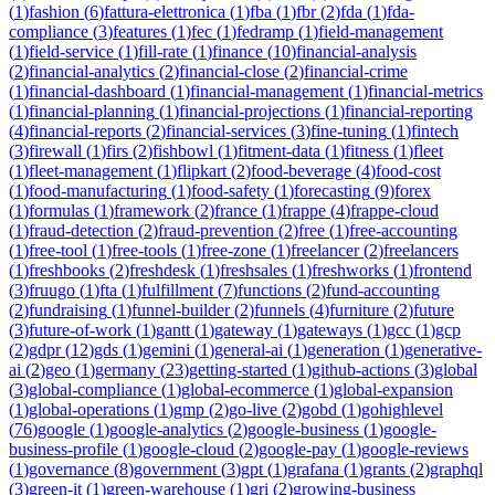
(
1
)
fashion
(
6
)
fattura-elettronica
(
1
)
fba
(
1
)
fbr
(
2
)
fda
(
1
)
fda-
compliance
(
3
)
features
(
1
)
fec
(
1
)
fedramp
(
1
)
field-management
(
1
)
field-service
(
1
)
fill-rate
(
1
)
finance
(
10
)
financial-analysis
(
2
)
financial-analytics
(
2
)
financial-close
(
2
)
financial-crime
(
1
)
financial-dashboard
(
1
)
financial-management
(
1
)
financial-metrics
(
1
)
financial-planning
(
1
)
financial-projections
(
1
)
financial-reporting
(
4
)
financial-reports
(
2
)
financial-services
(
3
)
fine-tuning
(
1
)
fintech
(
3
)
firewall
(
1
)
firs
(
2
)
fishbowl
(
1
)
fitment-data
(
1
)
fitness
(
1
)
fleet
(
1
)
fleet-management
(
1
)
flipkart
(
2
)
food-beverage
(
4
)
food-cost
(
1
)
food-manufacturing
(
1
)
food-safety
(
1
)
forecasting
(
9
)
forex
(
1
)
formulas
(
1
)
framework
(
2
)
france
(
1
)
frappe
(
4
)
frappe-cloud
(
1
)
fraud-detection
(
2
)
fraud-prevention
(
2
)
free
(
1
)
free-accounting
(
1
)
free-tool
(
1
)
free-tools
(
1
)
free-zone
(
1
)
freelancer
(
2
)
freelancers
(
1
)
freshbooks
(
2
)
freshdesk
(
1
)
freshsales
(
1
)
freshworks
(
1
)
frontend
(
3
)
fruugo
(
1
)
fta
(
1
)
fulfillment
(
7
)
functions
(
2
)
fund-accounting
(
2
)
fundraising
(
1
)
funnel-builder
(
2
)
funnels
(
4
)
furniture
(
2
)
future
(
3
)
future-of-work
(
1
)
gantt
(
1
)
gateway
(
1
)
gateways
(
1
)
gcc
(
1
)
gcp
(
2
)
gdpr
(
12
)
gds
(
1
)
gemini
(
1
)
general-ai
(
1
)
generation
(
1
)
generative-
ai
(
2
)
geo
(
1
)
germany
(
23
)
getting-started
(
1
)
github-actions
(
3
)
global
(
3
)
global-compliance
(
1
)
global-ecommerce
(
1
)
global-expansion
(
1
)
global-operations
(
1
)
gmp
(
2
)
go-live
(
2
)
gobd
(
1
)
gohighlevel
(
76
)
google
(
1
)
google-analytics
(
2
)
google-business
(
1
)
google-
business-profile
(
1
)
google-cloud
(
2
)
google-pay
(
1
)
google-reviews
(
1
)
governance
(
8
)
government
(
3
)
gpt
(
1
)
grafana
(
1
)
grants
(
2
)
graphql
(
3
)
green-it
(
1
)
green-warehouse
(
1
)
gri
(
2
)
growing-business