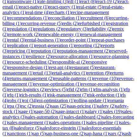
(
1
)
ransomware
(
1
)
rate-limiting
(
3
)
rdl
(
1
)
react
(
8
)
react-19
(
2
)
react-
email
(
1
)
react-native
(
1
)
react-query
(
1
)
real-estate
(
5
)
real-estate-
analytics
(
1
)
real-time
(
4
)
recharts
(
1
)
recipe-management
(
1
)
recommendations
(
1
)
reconciliation
(
1
)
recruitment
(
6
)
recurring-
billing
(
1
)
recurring-revenue
(
5
)
redis
(
2
)
refurbished
(
1
)
registration
(
1
)
regulation
(
1
)
regulations
(
2
)
regulatory
(
3
)
reliability
(
2
)
remix
(
2
)
remote-work
(
2
)
renewable-energy
(
1
)
renewal-management
(
1
)
rental
(
3
)
rental-business
(
1
)
reorder-point
(
1
)
repeat-purchases
(
1
)
replication
(
1
)
report-generation
(
1
)
reporting
(
12
)
reports
(
3
)
repricing
(
1
)
reputation
(
1
)
reputation-management
(
2
)
reserved-
instances
(
1
)
resilience
(
2
)
resource-allocation
(
1
)
resource-planning
(
1
)
resource-scheduling
(
2
)
responsible-ai
(
2
)
responsive
(
2
)
responsive-design
(
1
)
rest-api
(
4
)
restaurant
(
5
)
restaurant-
management
(
1
)
retail
(
13
)
retail-analytics
(
1
)
retention
(
9
)
returns
(
4
)
returns-management
(
2
)
reusable-patterns
(
1
)
revenue
(
10
)
revenue-
management
(
1
)
revenue-optimization
(
1
)
revenue-recognition
(
5
)
reverse-logistics
(
2
)
reviews
(
5
)
rfid
(
2
)
rfm
(
1
)
rfm-analysis
(
1
)
rfp
(
1
)
rfq
(
1
)
rich-results
(
1
)
risk-management
(
7
)
risk-reduction
(
1
)
rls
(
4
)
rohs
(
1
)
roi
(
34
)
roi-optimization
(
1
)
rolling-update
(
1
)
romania
(
1
)
rpa
(
3
)
rsc
(
2
)
russia
(
2
)
saas
(
25
)
saas-pricing
(
1
)
safety
(
2
)
safety-
stock
(
1
)
sage
(
1
)
sage-50
(
2
)
sage-intacct
(
1
)
salary
(
1
)
sales
(
19
)
sales-
analytics
(
3
)
sales-automation
(
1
)
sales-dashboard
(
2
)
sales-forecasting
(
1
)
sales-management
(
1
)
sales-operations
(
1
)
sales-pipeline
(
1
)
sales-
tax
(
8
)
salesforce
(
5
)
salesforce-einstein
(
1
)
salesforce-essentials
(
1
)
sanctions
(
1
)
sap
(
5
)
sap-business-one
(
2
)
sap-hana
(
1
)
sars
(
2
)
sasb