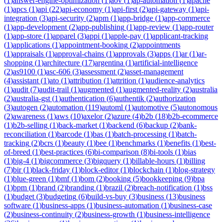
(
1
)
answer-engine-optimization
(
1
)
aov
(
1
)
ap-automation
(
1
)
apache
(
1
)
apcs
(
1
)
api
(
22
)
api-economy
(
1
)
api-first
(
2
)
api-gateway
(
1
)
api-
integration
(
3
)
api-security
(
2
)
apm
(
1
)
app-bridge
(
1
)
app-commerce
(
1
)
app-development
(
2
)
app-publishing
(
1
)
app-review
(
1
)
app-router
(
1
)
app-store
(
1
)
apparel
(
3
)
appi
(
1
)
apple-pay
(
1
)
applicant-tracking
(
1
)
applications
(
1
)
appointment-booking
(
2
)
appointments
(
1
)
appraisals
(
1
)
approval-chains
(
1
)
approvals
(
3
)
apps
(
1
)
ar
(
1
)
ar-
shopping
(
1
)
architecture
(
17
)
argentina
(
1
)
artificial-intelligence
(
2
)
as9100
(
1
)
asc-606
(
3
)
assessment
(
2
)
asset-management
(
4
)
assistant
(
1
)
ato
(
1
)
attribution
(
1
)
attrition
(
1
)
audience-analytics
(
1
)
audit
(
7
)
audit-trail
(
1
)
augmented
(
1
)
augmented-reality
(
2
)
australia
(
2
)
australia-gst
(
1
)
authentication
(
6
)
authentik
(
2
)
authorization
(
3
)
autogen
(
2
)
automation
(
119
)
automl
(
1
)
automotive
(
5
)
autonomous
(
2
)
awareness
(
1
)
aws
(
10
)
axelor
(
2
)
azure
(
4
)
b2b
(
18
)
b2b-ecommerce
(
1
)
b2b-selling
(
1
)
back-market
(
1
)
backend
(
6
)
backup
(
2
)
bank-
reconciliation
(
1
)
barcode
(
1
)
bas
(
1
)
batch-processing
(
1
)
batch-
tracking
(
2
)
bcrs
(
1
)
beauty
(
1
)
bee
(
1
)
benchmarks
(
1
)
benefits
(
1
)
best-
of-breed
(
1
)
best-practices
(
6
)
bi-comparison
(
8
)
bi-tools
(
1
)
bias
(
1
)
big-4
(
1
)
bigcommerce
(
3
)
bigquery
(
1
)
billable-hours
(
1
)
billing
(
7
)
bir
(
1
)
black-friday
(
1
)
block-editor
(
1
)
blockchain
(
1
)
blog-strategy
(
1
)
blue-green
(
1
)
bmf
(
1
)
bom
(
2
)
booking
(
5
)
bookkeeping
(
9
)
bpa
(
1
)
bpm
(
1
)
brand
(
2
)
branding
(
1
)
brazil
(
2
)
breach-notification
(
1
)
bss
(
1
)
budget
(
3
)
budgeting
(
6
)
build-vs-buy
(
3
)
business
(
13
)
business
software
(
1
)
business-apps
(
1
)
business-automation
(
1
)
business-case
(
2
)
business-continuity
(
2
)
business-growth
(
1
)
business-intelligence