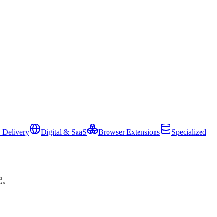
 Delivery
Digital & SaaS
Browser Extensions
Specialized
配。