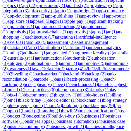
(
1
)
answer-engine-optimization
(
1
)
aov
(
1
)
ap-automation
(
1
)
apache
(
1
)
apcs
(
1
)
api
(
22
)
api-economy
(
1
)
api-first
(
2
)
api-gateway
(
1
)
api-
integration
(
3
)
api-security
(
2
)
apm
(
1
)
app-bridge
(
1
)
app-commerce
(
1
)
app-development
(
2
)
app-publishing
(
1
)
app-review
(
1
)
app-router
(
1
)
app-store
(
1
)
apparel
(
3
)
appi
(
1
)
apple-pay
(
1
)
applicant-tracking
(
1
)
applications
(
1
)
appointment-booking
(
2
)
appointments
(
1
)
appraisals
(
1
)
approval-chains
(
1
)
approvals
(
3
)
apps
(
1
)
ar
(
1
)
ar-
shopping
(
1
)
architecture
(
17
)
argentina
(
1
)
artificial-intelligence
(
2
)
as9100
(
1
)
asc-606
(
3
)
assessment
(
2
)
asset-management
(
4
)
assistant
(
1
)
ato
(
1
)
attribution
(
1
)
attrition
(
1
)
audience-analytics
(
1
)
audit
(
7
)
audit-trail
(
1
)
augmented
(
1
)
augmented-reality
(
2
)
australia
(
2
)
australia-gst
(
1
)
authentication
(
6
)
authentik
(
2
)
authorization
(
3
)
autogen
(
2
)
automation
(
119
)
automl
(
1
)
automotive
(
5
)
autonomous
(
2
)
awareness
(
1
)
aws
(
10
)
axelor
(
2
)
azure
(
4
)
b2b
(
18
)
b2b-ecommerce
(
1
)
b2b-selling
(
1
)
back-market
(
1
)
backend
(
6
)
backup
(
2
)
bank-
reconciliation
(
1
)
barcode
(
1
)
bas
(
1
)
batch-processing
(
1
)
batch-
tracking
(
2
)
bcrs
(
1
)
beauty
(
1
)
bee
(
1
)
benchmarks
(
1
)
benefits
(
1
)
best-
of-breed
(
1
)
best-practices
(
6
)
bi-comparison
(
8
)
bi-tools
(
1
)
bias
(
1
)
big-4
(
1
)
bigcommerce
(
3
)
bigquery
(
1
)
billable-hours
(
1
)
billing
(
7
)
bir
(
1
)
black-friday
(
1
)
block-editor
(
1
)
blockchain
(
1
)
blog-strategy
(
1
)
blue-green
(
1
)
bmf
(
1
)
bom
(
2
)
booking
(
5
)
bookkeeping
(
9
)
bpa
(
1
)
bpm
(
1
)
brand
(
2
)
branding
(
1
)
brazil
(
2
)
breach-notification
(
1
)
bss
(
1
)
budget
(
3
)
budgeting
(
6
)
build-vs-buy
(
3
)
business
(
13
)
business
software
(
1
)
business-apps
(
1
)
business-automation
(
1
)
business-case
(
2
)
business-continuity
(
2
)
business-growth
(
1
)
business-intelligence