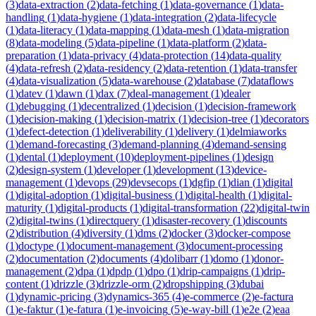
(
3
)
data-extraction
(
2
)
data-fetching
(
1
)
data-governance
(
1
)
data-
handling
(
1
)
data-hygiene
(
1
)
data-integration
(
2
)
data-lifecycle
(
1
)
data-literacy
(
1
)
data-mapping
(
1
)
data-mesh
(
1
)
data-migration
(
8
)
data-modeling
(
5
)
data-pipeline
(
1
)
data-platform
(
2
)
data-
preparation
(
1
)
data-privacy
(
4
)
data-protection
(
14
)
data-quality
(
4
)
data-refresh
(
2
)
data-residency
(
2
)
data-retention
(
1
)
data-transfer
(
4
)
data-visualization
(
5
)
data-warehouse
(
2
)
database
(
7
)
dataflows
(
1
)
datev
(
1
)
dawn
(
1
)
dax
(
7
)
deal-management
(
1
)
dealer
(
1
)
debugging
(
1
)
decentralized
(
1
)
decision
(
1
)
decision-framework
(
1
)
decision-making
(
1
)
decision-matrix
(
1
)
decision-tree
(
1
)
decorators
(
1
)
defect-detection
(
1
)
deliverability
(
1
)
delivery
(
1
)
delmiaworks
(
1
)
demand-forecasting
(
3
)
demand-planning
(
4
)
demand-sensing
(
1
)
dental
(
1
)
deployment
(
10
)
deployment-pipelines
(
1
)
design
(
2
)
design-system
(
1
)
developer
(
1
)
development
(
13
)
device-
management
(
1
)
devops
(
29
)
devsecops
(
1
)
dgfip
(
1
)
dian
(
1
)
digital
(
1
)
digital-adoption
(
1
)
digital-business
(
1
)
digital-health
(
1
)
digital-
maturity
(
1
)
digital-products
(
1
)
digital-transformation
(
22
)
digital-twin
(
2
)
digital-twins
(
1
)
directquery
(
1
)
disaster-recovery
(
1
)
discounts
(
2
)
distribution
(
4
)
diversity
(
1
)
dms
(
2
)
docker
(
3
)
docker-compose
(
1
)
doctype
(
1
)
document-management
(
3
)
document-processing
(
2
)
documentation
(
2
)
documents
(
4
)
dolibarr
(
1
)
domo
(
1
)
donor-
management
(
2
)
dpa
(
1
)
dpdp
(
1
)
dpo
(
1
)
drip-campaigns
(
1
)
drip-
content
(
1
)
drizzle
(
3
)
drizzle-orm
(
2
)
dropshipping
(
3
)
dubai
(
1
)
dynamic-pricing
(
3
)
dynamics-365
(
4
)
e-commerce
(
2
)
e-factura
(
1
)
e-faktur
(
1
)
e-fatura
(
1
)
e-invoicing
(
5
)
e-way-bill
(
1
)
e2e
(
2
)
eaa