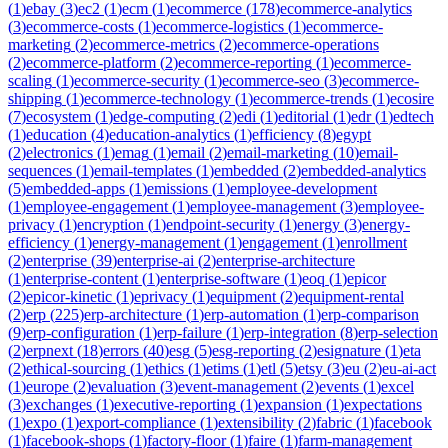
(
1
)
ebay
(
3
)
ec2
(
1
)
ecm
(
1
)
ecommerce
(
178
)
ecommerce-analytics
(
3
)
ecommerce-costs
(
1
)
ecommerce-logistics
(
1
)
ecommerce-
marketing
(
2
)
ecommerce-metrics
(
2
)
ecommerce-operations
(
2
)
ecommerce-platform
(
2
)
ecommerce-reporting
(
1
)
ecommerce-
scaling
(
1
)
ecommerce-security
(
1
)
ecommerce-seo
(
3
)
ecommerce-
shipping
(
1
)
ecommerce-technology
(
1
)
ecommerce-trends
(
1
)
ecosire
(
7
)
ecosystem
(
1
)
edge-computing
(
2
)
edi
(
1
)
editorial
(
1
)
edr
(
1
)
edtech
(
1
)
education
(
4
)
education-analytics
(
1
)
efficiency
(
8
)
egypt
(
2
)
electronics
(
1
)
emag
(
1
)
email
(
2
)
email-marketing
(
10
)
email-
sequences
(
1
)
email-templates
(
1
)
embedded
(
2
)
embedded-analytics
(
5
)
embedded-apps
(
1
)
emissions
(
1
)
employee-development
(
1
)
employee-engagement
(
1
)
employee-management
(
3
)
employee-
privacy
(
1
)
encryption
(
1
)
endpoint-security
(
1
)
energy
(
3
)
energy-
efficiency
(
1
)
energy-management
(
1
)
engagement
(
1
)
enrollment
(
2
)
enterprise
(
39
)
enterprise-ai
(
2
)
enterprise-architecture
(
1
)
enterprise-content
(
1
)
enterprise-software
(
1
)
eoq
(
1
)
epicor
(
2
)
epicor-kinetic
(
1
)
eprivacy
(
1
)
equipment
(
2
)
equipment-rental
(
2
)
erp
(
225
)
erp-architecture
(
1
)
erp-automation
(
1
)
erp-comparison
(
9
)
erp-configuration
(
1
)
erp-failure
(
1
)
erp-integration
(
8
)
erp-selection
(
2
)
erpnext
(
18
)
errors
(
40
)
esg
(
5
)
esg-reporting
(
2
)
esignature
(
1
)
eta
(
2
)
ethical-sourcing
(
1
)
ethics
(
1
)
etims
(
1
)
etl
(
5
)
etsy
(
3
)
eu
(
2
)
eu-ai-act
(
1
)
europe
(
2
)
evaluation
(
3
)
event-management
(
2
)
events
(
1
)
excel
(
3
)
exchanges
(
1
)
executive-reporting
(
1
)
expansion
(
1
)
expectations
(
1
)
expo
(
1
)
export-compliance
(
1
)
extensibility
(
2
)
fabric
(
1
)
facebook
(
1
)
facebook-shops
(
1
)
factory-floor
(
1
)
faire
(
1
)
farm-management