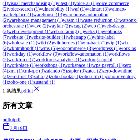
(
1
)
visual-merchandising
(
1
)
vitest
(
1
)
voice-ai
(
1
)
voice-commerce
(
2
)
voice-search
(
1
)
vulnerability
(
1
)
waf
(
1
)
walmart
(
3
)
walmart-
marketplace
(
1
)
warehouse
(
13
)
warehouse-automation
(
2
)
warehouse-management
(
1
)
wasm
(
1
)
waste-reduction
(
2
)
watsonx-
orchestrate
(
1
)
wave
(
2
)
wayfair
(
2
)
wcag
(
2
)
web
(
1
)
web-design
(
2
)
web-development
(
1
)
web-scraping
(
1
)
web3
(
1
)
webhooks
(
7
)
website
(
1
)
website-builder
(
1
)
whatsapp
(
1
)
white-label
(
6
)
wholesale
(
12
)
wiki
(
2
)
wildberries
(
1
)
win-back
(
1
)
wip
(
1
)
wix
(
2
)
wkhtmltopdf
(
1
)
wms
(
5
)
woocommerce
(
8
)
wordpress
(
1
)
work-os
(
1
)
workday
(
1
)
workflow
(
9
)
workflow-automation
(
1
)
workflows
(
2
)
workforce
(
7
)
workforce-analytics
(
1
)
working-capital
(
1
)
workplace
(
1
)
workshops
(
1
)
workspace
(
1
)
wps-payroll
(
1
)
xero
(
4
)
xml
(
1
)
xml-rpc
(
3
)
zalando
(
5
)
zapier
(
3
)
zatca
(
2
)
zero-downtime
(
2
)
zero-trust
(
3
)
zoho
(
2
)
zoho-books
(
1
)
zoho-crm
(
1
)
zoho-inventory
(
1
)
zoho-one
(
1
)
zustand
(
1
)
1 条结果
pdfkit
所有文章
pdfkit
pdf
3月19日