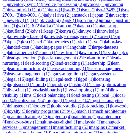
(
1
)
inventory-sync
(
4
)
invoice-processing
(
2
)
invoices
(
1
)
invoicing
(
1
)
ios-android
(
1
)
iot
(
11
)
iqms
(
1
)
isa-95
(
1
)
isms
(
1
)
iso-13485
(
1
)
iso-
27001
(
3
)
iso-9001
(
1
)
italy
(
1
)
iva
(
2
)
jamstack
(
1
)
japan
(
2
)
javascript
(
1
)
jewelry
(
1
)
jit
(
1
)
job-costing
(
2
)
jpk
(
1
)
json-rpc
(
2
)
jumia
(
1
)
just-in-
time
(
1
)
jwt
(
1
)
k6
(
2
)
kafka
(
1
)
kanban
(
3
)
katana
(
1
)
katana-mrp
(
1
)
kaufland
(
2
)
kdv
(
1
)
keap
(
2
)
kenya
(
1
)
klaviyo
(
1
)
knowledge
(
1
)
knowledge-base
(
4
)
knowledge-management
(
2
)
korea
(
1
)
kpi
(
3
)
kpis
(
3
)
kra
(
1
)
ksef
(
1
)
kubernetes
(
1
)
kvkk
(
1
)
kyc
(
1
)
labor-law
(
1
)
landed-cost
(
1
)
landing-pages
(
4
)
langchain
(
3
)
large-datasets
(
1
)
latin-america
(
3
)
launch
(
1
)
law-firm
(
1
)
law-firms
(
1
)
lazada
(
1
)
lcp
(
1
)
lead-generation
(
3
)
lead-management
(
2
)
lead-nurture
(
1
)
lead-
nurturing
(
1
)
lead-scoring
(
2
)
lead-tracking
(
1
)
leadership
(
2
)
lean
(
1
)
lean-manufacturing
(
1
)
lease-accounting
(
1
)
lease-management
(
2
)
leave-management
(
1
)
legacy-migration
(
1
)
legacy-systems
(
1
)
legal
(
16
)
legal-billing
(
1
)
legal-tech
(
1
)
lgpd
(
1
)
licensing
(
7
)
lightspeed
(
1
)
liquid
(
1
)
liquidity
(
1
)
listing
(
1
)
listing-optimization
(
1
)
live-chat
(
1
)
live-dashboards
(
1
)
live-shopping
(
1
)
llm
(
4
)
llm-
visibility
(
1
)
lms
(
3
)
load-balancing
(
1
)
load-testing
(
3
)
local
(
1
)
local-
seo
(
4
)
localization
(
24
)
logging
(
1
)
logistics
(
14
)
logistics-analytics
(
1
)
lohnsteuer
(
1
)
looker
(
2
)
looker-studio
(
2
)
lot-tracking
(
1
)
low-code
(
6
)
loyalty
(
3
)
loyalty-programs
(
2
)
ltv
(
1
)
mach
(
1
)
mach-architecture
(
1
)
machine-learning
(
13
)
magento
(
4
)
mailchimp
(
1
)
maintenance
(
4
)
make-or-buy
(
1
)
making-tax-digital
(
1
)
malaysia
(
1
)
managed-
services
(
1
)
management
(
1
)
manufacturing
(
53
)
margins
(
2
)
market-
analysis
(
1
)
marketing
(
10
)
marketing-automation
(
11
)
marketing-