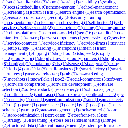
(
1
)
sat
(
1
)
saudi-arabia
(
3
)
sbom
(
1
)
scada
(
1
)
scalability
(
3
)
scaling
(
9
)
sccs
(
2
)
scheduling
(
6
)
schema-markup
(
1
)
school-management
(
1
)
screening
(
1
)
scrum
(
1
)
sdi
(
1
)
search-engine
(
1
)
search-optimization
(
2
)
seasonal-collections
(
1
)
security
(
36
)
security-training
(
1
)
segmentation
(
2
)
selection
(
1
)
self-evolving
(
1
)
self-hosted
(
1
)
self-
service
(
2
)
self-service-bi
(
2
)
seller-metrics
(
1
)
selling
(
1
)
selling-online
(
1
)
selling-platforms
(
1
)
semantic-model
(
1
)
seo
(
16
)
seo-audit
(
1
)
seo-
migration
(
1
)
server
(
1
)
server-components
(
1
)
server-sizing
(
2
)
service
(
1
)
service-contracts
(
1
)
service-efficiency
(
1
)
service-firms
(
1
)
services
(
1
)
setup
(
2
)
sgk
(
1
)
sharding
(
1
)
sharepoint
(
1
)
shein
(
1
)
shift-
management
(
3
)
shipping
(
4
)
shop-floor
(
2
)
shopee
(
2
)
shopify
(
112
)
shopify-api
(
1
)
shopify-flow
(
1
)
shopify-partners
(
1
)
shopify-plus
(
8
)
shopifyql
(
1
)
simulation
(
3
)
sis
(
1
)
sisense
(
1
)
six-sigma
(
1
)
sizing
(
1
)
skills
(
4
)
sku
(
1
)
sla
(
5
)
small-business
(
10
)
smart-factory
(
1
)
smart-
narratives
(
1
)
smart-warehouse
(
1
)
smb
(
9
)
sms-marketing
(
5
)
snapshots
(
1
)
snowflake
(
1
)
soc2
(
5
)
social-commerce
(
5
)
software
(
4
)
software-comparison
(
1
)
software-development
(
1
)
software-
selection
(
2
)
software-stack
(
1
)
solar-energy
(
1
)
solutions
(
1
)
sop
(
2
)
south-africa
(
3
)
south-asia
(
1
)
south-korea
(
1
)
southeast-asia
(
2
)
spc
(
1
)
specialty
(
1
)
speed
(
1
)
speed-optimization
(
2
)
spot
(
1
)
spreadsheets
(
1
)
sql
(
2
)
square
(
1
)
squarespace
(
1
)
ssdlc
(
1
)
ssl
(
2
)
sso
(
2
)
sst
(
1
)
star-
schema
(
2
)
startup
(
2
)
state-management
(
1
)
stock-control
(
1
)
store
(
1
)
store-optimization
(
1
)
store-setup
(
2
)
storefront-api
(
3
)
stp
(
1
)
strategy
(
35
)
streaming
(
4
)
stress-test
(
1
)
stress-testing
(
1
)
stripe
(
2
)
structured-data
(
1
)
student-management
(
2
)
student-performance