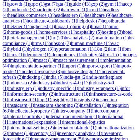
(
1
)
growth
(
1
)
grpc
(
1
)
gst
(
7
)
gta
(
1
)
guide
(
43
)
gxp
(
2
)
gym
(
1
)
haccp
(
2
)
handmade
(
3
)
hardening
(
2
)
hardware
(
1
)
hcm
(
1
)
headless
(
4
)
headless-commerce
(
3
)
headless-erp
(
1
)
healthcare
(
9
)
healthcare-
analytics
(
1
)
healthcare-dashboards
(
1
)
helpdesk
(
7
)
hepsiburada
(
1
)
hetzner
(
1
)
higher-ed
(
1
)
hipaa
(
5
)
hiring
(
4
)
hmac
(
1
)
hmrc
(
2
)
home-goods
(
1
)
home-services
(
1
)
hospitality
(
5
)
hosting
(
3
)
hotel
(
1
)
hotel-management
(
1
)
hr
(
20
)
hr-analytics
(
2
)
hr-automation
(
1
)
hr-
compliance
(
1
)
hrms
(
1
)
hubspot
(
7
)
human-machine
(
1
)
hvac
(
2
)
hybrid
(
1
)
hydrogen
(
3
)
hyperautomation
(
1
)
i18n
(
2
)
iam
(
1
)
ibm
(
1
)
icms
(
1
)
idempiere
(
1
)
idempotency
(
1
)
identity
(
4
)
ifrs-15
(
1
)
image-
optimization
(
1
)
impact
(
1
)
impact-measurement
(
1
)
implementation
(
44
)
implementation-partner
(
1
)
import
(
1
)
import-export
(
1
)
import-
mode
(
1
)
incident-response
(
3
)
inclusive-design
(
1
)
incremental-
refresh
(
2
)
indexing
(
1
)
india
(
5
)
india-gst
(
2
)
india-marketplace
(
1
)
indonesia
(
2
)
industry
(
4
)
industry-4-0
(
17
)
industry-5-0
(
1
)
industry-erp
(
1
)
industry-specific
(
1
)
industry-wrappers
(
1
)
infor
(
1
)
information-security
(
2
)
infrastructure
(
10
)
infrastructure-as-code
(
1
)
infusionsoft
(
1
)
inp
(
1
)
insightly
(
1
)
insights
(
2
)
inspection
(
1
)
instagram
(
1
)
instagram-shopping
(
2
)
installation
(
1
)
integration
(
63
)
intellectual-property
(
1
)
inter-company
(
1
)
intercompany
(
4
)
internal-controls
(
1
)
internal-documentation
(
1
)
international
(
11
)
international-expansion
(
1
)
international-logistics
(
1
)
international-selling
(
2
)
international-trade
(
1
)
internationalization
(
2
)
intranet
(
1
)
inventory
(
33
)
inventory-analytics
(
1
)
inventory-
forecasting
(
1
)
inventory-management
(
5
)
inventory-optimization