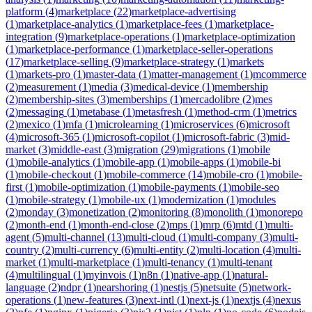
platform
(
4
)
marketplace
(
22
)
marketplace-advertising
(
1
)
marketplace-analytics
(
1
)
marketplace-fees
(
1
)
marketplace-
integration
(
9
)
marketplace-operations
(
1
)
marketplace-optimization
(
1
)
marketplace-performance
(
1
)
marketplace-seller-operations
(
17
)
marketplace-selling
(
9
)
marketplace-strategy
(
1
)
markets
(
1
)
markets-pro
(
1
)
master-data
(
1
)
matter-management
(
1
)
mcommerce
(
2
)
measurement
(
1
)
media
(
3
)
medical-device
(
1
)
membership
(
2
)
membership-sites
(
3
)
memberships
(
1
)
mercadolibre
(
2
)
mes
(
2
)
messaging
(
1
)
metabase
(
1
)
metasfresh
(
1
)
method-crm
(
1
)
metrics
(
2
)
mexico
(
1
)
mfa
(
1
)
microlearning
(
1
)
microservices
(
6
)
microsoft
(
4
)
microsoft-365
(
1
)
microsoft-copilot
(
1
)
microsoft-fabric
(
3
)
mid-
market
(
3
)
middle-east
(
3
)
migration
(
29
)
migrations
(
1
)
mobile
(
1
)
mobile-analytics
(
1
)
mobile-app
(
1
)
mobile-apps
(
1
)
mobile-bi
(
1
)
mobile-checkout
(
1
)
mobile-commerce
(
14
)
mobile-cro
(
1
)
mobile-
first
(
1
)
mobile-optimization
(
1
)
mobile-payments
(
1
)
mobile-seo
(
1
)
mobile-strategy
(
1
)
mobile-ux
(
1
)
modernization
(
1
)
modules
(
2
)
monday
(
3
)
monetization
(
2
)
monitoring
(
8
)
monolith
(
1
)
monorepo
(
2
)
month-end
(
1
)
month-end-close
(
2
)
mps
(
1
)
mrp
(
6
)
mtd
(
1
)
multi-
agent
(
5
)
multi-channel
(
13
)
multi-cloud
(
1
)
multi-company
(
3
)
multi-
country
(
2
)
multi-currency
(
6
)
multi-entity
(
2
)
multi-location
(
4
)
multi-
market
(
1
)
multi-marketplace
(
1
)
multi-tenancy
(
1
)
multi-tenant
(
4
)
multilingual
(
1
)
myinvois
(
1
)
n8n
(
1
)
native-app
(
1
)
natural-
language
(
2
)
ndpr
(
1
)
nearshoring
(
1
)
nestjs
(
5
)
netsuite
(
5
)
network-
operations
(
1
)
new-features
(
3
)
next-intl
(
1
)
next-js
(
1
)
nextjs
(
4
)
nexus