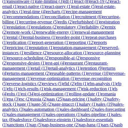
(
1
)
ransomware
(
1
)
rate-limiting
(
3
)
rdl
(
1
)
react
(
8
)
react-19
(
2
)
react-
email
(
1
)
react-native
(
1
)
react-query
(
1
)
real-estate
(
5
)
real-estate-
analytics
(
1
)
real-time
(
4
)
recharts
(
1
)
recipe-management
(
1
)
recommendations
(
1
)
reconciliation
(
1
)
recruitment
(
6
)
recurring-
billing
(
1
)
recurring-revenue
(
5
)
redis
(
2
)
refurbished
(
1
)
registration
(
1
)
regulation
(
1
)
regulations
(
2
)
regulatory
(
3
)
reliability
(
2
)
remix
(
2
)
remote-work
(
2
)
renewable-energy
(
1
)
renewal-management
(
1
)
rental
(
3
)
rental-business
(
1
)
reorder-point
(
1
)
repeat-purchases
(
1
)
replication
(
1
)
report-generation
(
1
)
reporting
(
12
)
reports
(
3
)
repricing
(
1
)
reputation
(
1
)
reputation-management
(
2
)
reserved-
instances
(
1
)
resilience
(
2
)
resource-allocation
(
1
)
resource-planning
(
1
)
resource-scheduling
(
2
)
responsible-ai
(
2
)
responsive
(
2
)
responsive-design
(
1
)
rest-api
(
4
)
restaurant
(
5
)
restaurant-
management
(
1
)
retail
(
13
)
retail-analytics
(
1
)
retention
(
9
)
returns
(
4
)
returns-management
(
2
)
reusable-patterns
(
1
)
revenue
(
10
)
revenue-
management
(
1
)
revenue-optimization
(
1
)
revenue-recognition
(
5
)
reverse-logistics
(
2
)
reviews
(
5
)
rfid
(
2
)
rfm
(
1
)
rfm-analysis
(
1
)
rfp
(
1
)
rfq
(
1
)
rich-results
(
1
)
risk-management
(
7
)
risk-reduction
(
1
)
rls
(
4
)
rohs
(
1
)
roi
(
34
)
roi-optimization
(
1
)
rolling-update
(
1
)
romania
(
1
)
rpa
(
3
)
rsc
(
2
)
russia
(
2
)
saas
(
25
)
saas-pricing
(
1
)
safety
(
2
)
safety-
stock
(
1
)
sage
(
1
)
sage-50
(
2
)
sage-intacct
(
1
)
salary
(
1
)
sales
(
19
)
sales-
analytics
(
3
)
sales-automation
(
1
)
sales-dashboard
(
2
)
sales-forecasting
(
1
)
sales-management
(
1
)
sales-operations
(
1
)
sales-pipeline
(
1
)
sales-
tax
(
8
)
salesforce
(
5
)
salesforce-einstein
(
1
)
salesforce-essentials
(
1
)
sanctions
(
1
)
sap
(
5
)
sap-business-one
(
2
)
sap-hana
(
1
)
sars
(
2
)
sasb