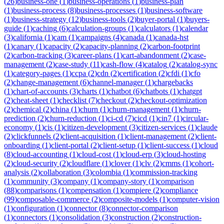
(
26
)
business-one
(
1
)
business-operations
(
1
)
business-plan
(
1
)
business-process
(
8
)
business-processes
(
1
)
business-software
(
1
)
business-strategy
(
12
)
business-tools
(
2
)
buyer-portal
(
1
)
buyers-
guide
(
1
)
caching
(
6
)
calculation-groups
(
1
)
calculators
(
1
)
calendar
(
3
)
california
(
1
)
cam
(
1
)
campaigns
(
4
)
canada
(
1
)
canada-hst
(
1
)
canary
(
1
)
capacity
(
2
)
capacity-planning
(
2
)
carbon-footprint
(
2
)
carbon-tracking
(
3
)
career-plans
(
1
)
cart-abandonment
(
2
)
case-
management
(
2
)
case-study
(
11
)
cash-flow
(
4
)
catalog
(
2
)
catalog-sync
(
1
)
category-pages
(
1
)
ccpa
(
2
)
cdn
(
2
)
certification
(
2
)
cfdi
(
1
)
cfo
(
2
)
change-management
(
6
)
channel-manager
(
1
)
chargebacks
(
1
)
chart-of-accounts
(
3
)
charts
(
1
)
chatbot
(
6
)
chatbots
(
1
)
chatgpt
(
2
)
cheat-sheet
(
1
)
checklist
(
7
)
checkout
(
2
)
checkout-optimization
(
2
)
chemical
(
2
)
china
(
1
)
churn
(
1
)
churn-management
(
1
)
churn-
prediction
(
2
)
churn-reduction
(
1
)
ci-cd
(
7
)
cicd
(
1
)
cin7
(
1
)
circular-
economy
(
1
)
cis
(
1
)
citizen-development
(
3
)
citizen-services
(
1
)
claude
(
2
)
clickfunnels
(
2
)
client-acquisition
(
1
)
client-management
(
2
)
client-
onboarding
(
1
)
client-portal
(
2
)
client-setup
(
1
)
client-success
(
1
)
cloud
(
8
)
cloud-accounting
(
1
)
cloud-cost
(
1
)
cloud-erp
(
3
)
cloud-hosting
(
2
)
cloud-security
(
2
)
cloudflare
(
1
)
clover
(
1
)
clv
(
2
)
cmms
(
1
)
cohort-
analysis
(
2
)
collaboration
(
3
)
colombia
(
1
)
commission-tracking
(
1
)
community
(
3
)
company
(
1
)
company-story
(
1
)
comparison
(
88
)
comparisons
(
1
)
compensation
(
1
)
compiere
(
2
)
compliance
(
99
)
composable-commerce
(
2
)
composite-models
(
1
)
computer-vision
(
1
)
configuration
(
1
)
connector
(
8
)
connector-comparison
(
1
)
connectors
(
1
)
consolidation
(
3
)
construction
(
2
)
construction-