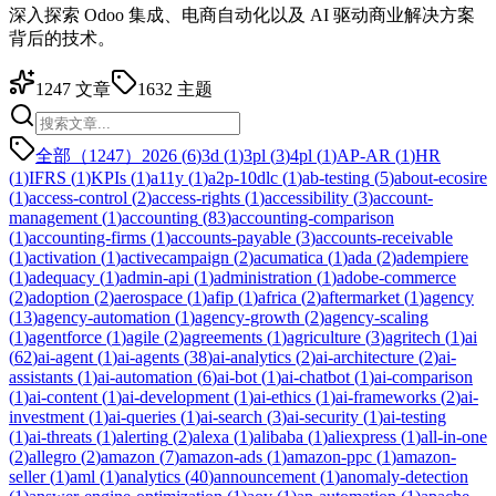
深入探索 Odoo 集成、电商自动化以及 AI 驱动商业解决方案
背后的技术。
1247
文章
1632
主题
全部（1247）
2026
(
6
)
3d
(
1
)
3pl
(
3
)
4pl
(
1
)
AP-AR
(
1
)
HR
(
1
)
IFRS
(
1
)
KPIs
(
1
)
a11y
(
1
)
a2p-10dlc
(
1
)
ab-testing
(
5
)
about-ecosire
(
1
)
access-control
(
2
)
access-rights
(
1
)
accessibility
(
3
)
account-
management
(
1
)
accounting
(
83
)
accounting-comparison
(
1
)
accounting-firms
(
1
)
accounts-payable
(
3
)
accounts-receivable
(
1
)
activation
(
1
)
activecampaign
(
2
)
acumatica
(
1
)
ada
(
2
)
adempiere
(
1
)
adequacy
(
1
)
admin-api
(
1
)
administration
(
1
)
adobe-commerce
(
2
)
adoption
(
2
)
aerospace
(
1
)
afip
(
1
)
africa
(
2
)
aftermarket
(
1
)
agency
(
13
)
agency-automation
(
1
)
agency-growth
(
2
)
agency-scaling
(
1
)
agentforce
(
1
)
agile
(
2
)
agreements
(
1
)
agriculture
(
3
)
agritech
(
1
)
ai
(
62
)
ai-agent
(
1
)
ai-agents
(
38
)
ai-analytics
(
2
)
ai-architecture
(
2
)
ai-
assistants
(
1
)
ai-automation
(
6
)
ai-bot
(
1
)
ai-chatbot
(
1
)
ai-comparison
(
1
)
ai-content
(
1
)
ai-development
(
1
)
ai-ethics
(
1
)
ai-frameworks
(
2
)
ai-
investment
(
1
)
ai-queries
(
1
)
ai-search
(
3
)
ai-security
(
1
)
ai-testing
(
1
)
ai-threats
(
1
)
alerting
(
2
)
alexa
(
1
)
alibaba
(
1
)
aliexpress
(
1
)
all-in-one
(
2
)
allegro
(
2
)
amazon
(
7
)
amazon-ads
(
1
)
amazon-ppc
(
1
)
amazon-
seller
(
1
)
aml
(
1
)
analytics
(
40
)
announcement
(
1
)
anomaly-detection