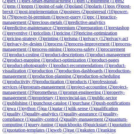
(
2
)
plex
(
1
)
plex-smart-manufacturing
(
1
)
plm
(
2
)
plumbing
(
1
)
pm2
(
1
)
pms
(
1
)
pnpm
(
1
)
point-of-sale
(
3
)
poland
(
3
)
polaris
(
1
)
pos
(
9
)
post-
brexit
(
1
)
post-implementation
(
2
)
postgres
(
2
)
postgresql
(
10
)
power-
bi
(
79
)
power-bi-premium
(
1
)
power-query
(
1
)
ppc
(
1
)
practice-
management
(
2
)
precious-metals
(
1
)
predictive-analytics
(
4
)
predictive-maintenance
(
2
)
premium
(
2
)
preparation
(
1
)
prestashop
(
1
)
preventive
(
1
)
pricelists
(
1
)
pricing
(
19
)
pricing-optimization
(
1
)
pricing-strategy
(
3
)
printing
(
1
)
prisma
(
1
)
privacy
(
12
)
privacy-act
(
1
)
privacy-by-design
(
1
)
process
(
2
)
process-improvement
(
1
)
process-
management
(
1
)
process-mining
(
1
)
process-safety
(
1
)
procurement
(
11
)
product-costing
(
1
)
product-descriptions
(
1
)
product-management
(
2
)
product-mapping
(
1
)
product-optimization
(
1
)
product-pages
(
1
)
product-photography
(
1
)
product-recommendations
(
1
)
product-
visualization
(
1
)
production
(
7
)
production-dashboards
(
1
)
production-
management
(
1
)
production-planning
(
2
)
production-scheduling
(
1
)
productivity
(
9
)
productization
(
1
)
products
(
1
)
professional-
services
(
4
)
program-management
(
1
)
project-accounting
(
2
)
project-
management
(
19
)
prometheus
(
1
)
prompt-engineering
(
1
)
property-
management
(
5
)
proprietary
(
1
)
provincial-tax
(
1
)
public-sector
(
1
)
publishing
(
1
)
punchout-catalog
(
1
)
purchase
(
3
)
push-notifications
(
1
)
pwa
(
1
)
python
(
5
)
qa
(
1
)
qatar
(
1
)
qlik-sense
(
1
)
qualification
(
1
)
quality
(
3
)
quality-analytics
(
1
)
quality-assurance
(
1
)
quality-
compliance
(
1
)
quality-control
(
2
)
quality-management
(
2
)
quantum-
computing
(
1
)
query-tuning
(
1
)
quickbooks
(
8
)
quickstart
(
1
)
quotation
(
1
)
quotation-templates
(
1
)
qweb
(
3
)
rag
(
1
)
rakuten
(
1
)
ranking