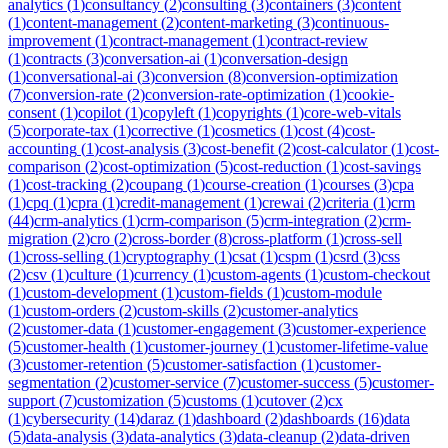
analytics
(
1
)
consultancy
(
2
)
consulting
(
3
)
containers
(
3
)
content
(
1
)
content-management
(
2
)
content-marketing
(
3
)
continuous-
improvement
(
1
)
contract-management
(
1
)
contract-review
(
1
)
contracts
(
3
)
conversation-ai
(
1
)
conversation-design
(
1
)
conversational-ai
(
3
)
conversion
(
8
)
conversion-optimization
(
7
)
conversion-rate
(
2
)
conversion-rate-optimization
(
1
)
cookie-
consent
(
1
)
copilot
(
1
)
copyleft
(
1
)
copyrights
(
1
)
core-web-vitals
(
5
)
corporate-tax
(
1
)
corrective
(
1
)
cosmetics
(
1
)
cost
(
4
)
cost-
accounting
(
1
)
cost-analysis
(
3
)
cost-benefit
(
2
)
cost-calculator
(
1
)
cost-
comparison
(
2
)
cost-optimization
(
5
)
cost-reduction
(
1
)
cost-savings
(
1
)
cost-tracking
(
2
)
coupang
(
1
)
course-creation
(
1
)
courses
(
3
)
cpa
(
1
)
cpq
(
1
)
cpra
(
1
)
credit-management
(
1
)
crewai
(
2
)
criteria
(
1
)
crm
(
44
)
crm-analytics
(
1
)
crm-comparison
(
5
)
crm-integration
(
2
)
crm-
migration
(
2
)
cro
(
2
)
cross-border
(
8
)
cross-platform
(
1
)
cross-sell
(
1
)
cross-selling
(
1
)
cryptography
(
1
)
csat
(
1
)
cspm
(
1
)
csrd
(
3
)
css
(
2
)
csv
(
1
)
culture
(
1
)
currency
(
1
)
custom-agents
(
1
)
custom-checkout
(
1
)
custom-development
(
1
)
custom-fields
(
1
)
custom-module
(
1
)
custom-orders
(
2
)
custom-skills
(
2
)
customer-analytics
(
2
)
customer-data
(
1
)
customer-engagement
(
3
)
customer-experience
(
5
)
customer-health
(
1
)
customer-journey
(
1
)
customer-lifetime-value
(
3
)
customer-retention
(
5
)
customer-satisfaction
(
1
)
customer-
segmentation
(
2
)
customer-service
(
7
)
customer-success
(
5
)
customer-
support
(
7
)
customization
(
5
)
customs
(
1
)
cutover
(
2
)
cx
(
1
)
cybersecurity
(
14
)
daraz
(
1
)
dashboard
(
2
)
dashboards
(
16
)
data
(
5
)
data-analysis
(
3
)
data-analytics
(
3
)
data-cleanup
(
2
)
data-driven