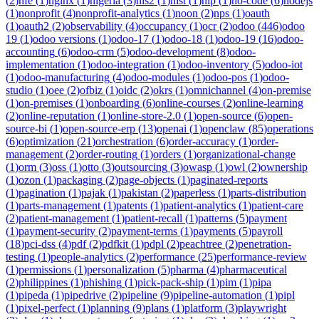
(
2
)
nfe
(
1
)
nginx
(
1
)
nigeria
(
3
)
nis2
(
1
)
nist
(
1
)
nlp
(
1
)
no-code
(
6
)
nodejs
(
1
)
nonprofit
(
4
)
nonprofit-analytics
(
1
)
noon
(
2
)
nps
(
1
)
oauth
(
1
)
oauth2
(
2
)
observability
(
4
)
occupancy
(
1
)
ocr
(
2
)
odoo
(
446
)
odoo
19
(
1
)
odoo versions
(
1
)
odoo-17
(
1
)
odoo-18
(
1
)
odoo-19
(
16
)
odoo-
accounting
(
6
)
odoo-crm
(
5
)
odoo-development
(
8
)
odoo-
implementation
(
1
)
odoo-integration
(
1
)
odoo-inventory
(
5
)
odoo-iot
(
1
)
odoo-manufacturing
(
4
)
odoo-modules
(
1
)
odoo-pos
(
1
)
odoo-
studio
(
1
)
oee
(
2
)
ofbiz
(
1
)
oidc
(
2
)
okrs
(
1
)
omnichannel
(
4
)
on-premise
(
1
)
on-premises
(
1
)
onboarding
(
6
)
online-courses
(
2
)
online-learning
(
2
)
online-reputation
(
1
)
online-store-2.0
(
1
)
open-source
(
6
)
open-
source-bi
(
1
)
open-source-erp
(
13
)
openai
(
1
)
openclaw
(
85
)
operations
(
6
)
optimization
(
21
)
orchestration
(
6
)
order-accuracy
(
1
)
order-
management
(
2
)
order-routing
(
1
)
orders
(
1
)
organizational-change
(
1
)
orm
(
3
)
oss
(
1
)
otto
(
3
)
outsourcing
(
3
)
owasp
(
1
)
owl
(
2
)
ownership
(
1
)
ozon
(
1
)
packaging
(
2
)
page-objects
(
1
)
paginated-reports
(
1
)
pagination
(
1
)
pajak
(
1
)
pakistan
(
2
)
paperless
(
1
)
parts-distribution
(
1
)
parts-management
(
1
)
patents
(
1
)
patient-analytics
(
1
)
patient-care
(
2
)
patient-management
(
1
)
patient-recall
(
1
)
patterns
(
5
)
payment
(
1
)
payment-security
(
2
)
payment-terms
(
1
)
payments
(
5
)
payroll
(
18
)
pci-dss
(
4
)
pdf
(
2
)
pdfkit
(
1
)
pdpl
(
2
)
peachtree
(
2
)
penetration-
testing
(
1
)
people-analytics
(
2
)
performance
(
25
)
performance-review
(
1
)
permissions
(
1
)
personalization
(
5
)
pharma
(
4
)
pharmaceutical
(
2
)
philippines
(
1
)
phishing
(
1
)
pick-pack-ship
(
1
)
pim
(
1
)
pipa
(
1
)
pipeda
(
1
)
pipedrive
(
2
)
pipeline
(
9
)
pipeline-automation
(
1
)
pipl
(
1
)
pixel-perfect
(
1
)
planning
(
9
)
plans
(
1
)
platform
(
3
)
playwright