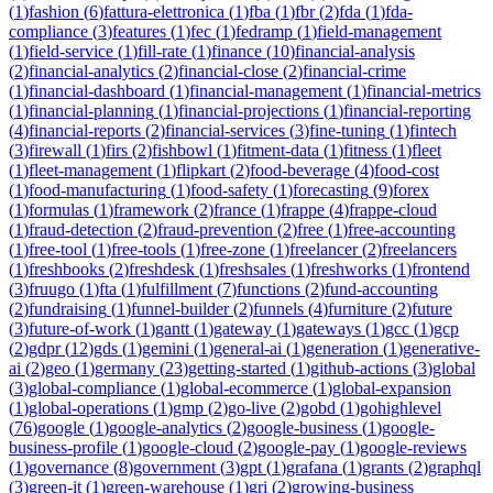
(
1
)
fashion
(
6
)
fattura-elettronica
(
1
)
fba
(
1
)
fbr
(
2
)
fda
(
1
)
fda-
compliance
(
3
)
features
(
1
)
fec
(
1
)
fedramp
(
1
)
field-management
(
1
)
field-service
(
1
)
fill-rate
(
1
)
finance
(
10
)
financial-analysis
(
2
)
financial-analytics
(
2
)
financial-close
(
2
)
financial-crime
(
1
)
financial-dashboard
(
1
)
financial-management
(
1
)
financial-metrics
(
1
)
financial-planning
(
1
)
financial-projections
(
1
)
financial-reporting
(
4
)
financial-reports
(
2
)
financial-services
(
3
)
fine-tuning
(
1
)
fintech
(
3
)
firewall
(
1
)
firs
(
2
)
fishbowl
(
1
)
fitment-data
(
1
)
fitness
(
1
)
fleet
(
1
)
fleet-management
(
1
)
flipkart
(
2
)
food-beverage
(
4
)
food-cost
(
1
)
food-manufacturing
(
1
)
food-safety
(
1
)
forecasting
(
9
)
forex
(
1
)
formulas
(
1
)
framework
(
2
)
france
(
1
)
frappe
(
4
)
frappe-cloud
(
1
)
fraud-detection
(
2
)
fraud-prevention
(
2
)
free
(
1
)
free-accounting
(
1
)
free-tool
(
1
)
free-tools
(
1
)
free-zone
(
1
)
freelancer
(
2
)
freelancers
(
1
)
freshbooks
(
2
)
freshdesk
(
1
)
freshsales
(
1
)
freshworks
(
1
)
frontend
(
3
)
fruugo
(
1
)
fta
(
1
)
fulfillment
(
7
)
functions
(
2
)
fund-accounting
(
2
)
fundraising
(
1
)
funnel-builder
(
2
)
funnels
(
4
)
furniture
(
2
)
future
(
3
)
future-of-work
(
1
)
gantt
(
1
)
gateway
(
1
)
gateways
(
1
)
gcc
(
1
)
gcp
(
2
)
gdpr
(
12
)
gds
(
1
)
gemini
(
1
)
general-ai
(
1
)
generation
(
1
)
generative-
ai
(
2
)
geo
(
1
)
germany
(
23
)
getting-started
(
1
)
github-actions
(
3
)
global
(
3
)
global-compliance
(
1
)
global-ecommerce
(
1
)
global-expansion
(
1
)
global-operations
(
1
)
gmp
(
2
)
go-live
(
2
)
gobd
(
1
)
gohighlevel
(
76
)
google
(
1
)
google-analytics
(
2
)
google-business
(
1
)
google-
business-profile
(
1
)
google-cloud
(
2
)
google-pay
(
1
)
google-reviews
(
1
)
governance
(
8
)
government
(
3
)
gpt
(
1
)
grafana
(
1
)
grants
(
2
)
graphql
(
3
)
green-it
(
1
)
green-warehouse
(
1
)
gri
(
2
)
growing-business