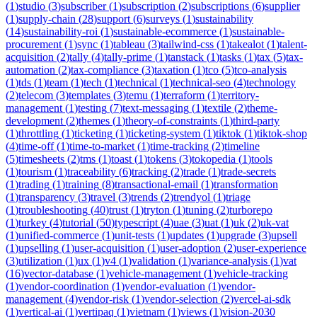
(
1
)
studio
(
3
)
subscriber
(
1
)
subscription
(
2
)
subscriptions
(
6
)
supplier
(
1
)
supply-chain
(
28
)
support
(
6
)
surveys
(
1
)
sustainability
(
14
)
sustainability-roi
(
1
)
sustainable-ecommerce
(
1
)
sustainable-
procurement
(
1
)
sync
(
1
)
tableau
(
3
)
tailwind-css
(
1
)
takealot
(
1
)
talent-
acquisition
(
2
)
tally
(
4
)
tally-prime
(
1
)
tanstack
(
1
)
tasks
(
1
)
tax
(
5
)
tax-
automation
(
2
)
tax-compliance
(
3
)
taxation
(
1
)
tco
(
5
)
tco-analysis
(
1
)
tds
(
1
)
team
(
1
)
tech
(
1
)
technical
(
1
)
technical-seo
(
4
)
technology
(
2
)
telecom
(
3
)
templates
(
3
)
temu
(
1
)
terraform
(
1
)
territory-
management
(
1
)
testing
(
7
)
text-messaging
(
1
)
textile
(
2
)
theme-
development
(
2
)
themes
(
1
)
theory-of-constraints
(
1
)
third-party
(
1
)
throttling
(
1
)
ticketing
(
1
)
ticketing-system
(
1
)
tiktok
(
1
)
tiktok-shop
(
4
)
time-off
(
1
)
time-to-market
(
1
)
time-tracking
(
2
)
timeline
(
5
)
timesheets
(
2
)
tms
(
1
)
toast
(
1
)
tokens
(
3
)
tokopedia
(
1
)
tools
(
1
)
tourism
(
1
)
traceability
(
6
)
tracking
(
2
)
trade
(
1
)
trade-secrets
(
1
)
trading
(
1
)
training
(
8
)
transactional-email
(
1
)
transformation
(
1
)
transparency
(
3
)
travel
(
3
)
trends
(
2
)
trendyol
(
1
)
triage
(
1
)
troubleshooting
(
40
)
trust
(
1
)
tryton
(
1
)
tuning
(
2
)
turborepo
(
1
)
turkey
(
4
)
tutorial
(
50
)
typescript
(
4
)
uae
(
3
)
uat
(
1
)
uk
(
2
)
uk-vat
(
1
)
unified-commerce
(
1
)
unit-tests
(
1
)
updates
(
1
)
upgrade
(
3
)
upsell
(
1
)
upselling
(
1
)
user-acquisition
(
1
)
user-adoption
(
2
)
user-experience
(
3
)
utilization
(
1
)
ux
(
1
)
v4
(
1
)
validation
(
1
)
variance-analysis
(
1
)
vat
(
16
)
vector-database
(
1
)
vehicle-management
(
1
)
vehicle-tracking
(
1
)
vendor-coordination
(
1
)
vendor-evaluation
(
1
)
vendor-
management
(
4
)
vendor-risk
(
1
)
vendor-selection
(
2
)
vercel-ai-sdk
(
1
)
vertical-ai
(
1
)
vertipaq
(
1
)
vietnam
(
1
)
views
(
1
)
vision-2030