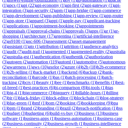
(
1
)
answer-engine-optimization
(
1
)
aov
(
1
)
ap-automation
(
1
)
apache
(
1
)
apcs
(
1
)
api
(
22
)
api-economy
(
1
)
api-first
(
2
)
api-gateway
(
1
)
api-
integration
(
3
)
api-security
(
2
)
apm
(
1
)
app-bridge
(
1
)
app-commerce
(
1
)
app-development
(
2
)
app-publishing
(
1
)
app-review
(
1
)
app-router
(
1
)
app-store
(
1
)
apparel
(
3
)
appi
(
1
)
apple-pay
(
1
)
applicant-tracking
(
1
)
applications
(
1
)
appointment-booking
(
2
)
appointments
(
1
)
appraisals
(
1
)
approval-chains
(
1
)
approvals
(
3
)
apps
(
1
)
ar
(
1
)
ar-
shopping
(
1
)
architecture
(
17
)
argentina
(
1
)
artificial-intelligence
(
2
)
as9100
(
1
)
asc-606
(
3
)
assessment
(
2
)
asset-management
(
4
)
assistant
(
1
)
ato
(
1
)
attribution
(
1
)
attrition
(
1
)
audience-analytics
(
1
)
audit
(
7
)
audit-trail
(
1
)
augmented
(
1
)
augmented-reality
(
2
)
australia
(
2
)
australia-gst
(
1
)
authentication
(
6
)
authentik
(
2
)
authorization
(
3
)
autogen
(
2
)
automation
(
119
)
automl
(
1
)
automotive
(
5
)
autonomous
(
2
)
awareness
(
1
)
aws
(
10
)
axelor
(
2
)
azure
(
4
)
b2b
(
18
)
b2b-ecommerce
(
1
)
b2b-selling
(
1
)
back-market
(
1
)
backend
(
6
)
backup
(
2
)
bank-
reconciliation
(
1
)
barcode
(
1
)
bas
(
1
)
batch-processing
(
1
)
batch-
tracking
(
2
)
bcrs
(
1
)
beauty
(
1
)
bee
(
1
)
benchmarks
(
1
)
benefits
(
1
)
best-
of-breed
(
1
)
best-practices
(
6
)
bi-comparison
(
8
)
bi-tools
(
1
)
bias
(
1
)
big-4
(
1
)
bigcommerce
(
3
)
bigquery
(
1
)
billable-hours
(
1
)
billing
(
7
)
bir
(
1
)
black-friday
(
1
)
block-editor
(
1
)
blockchain
(
1
)
blog-strategy
(
1
)
blue-green
(
1
)
bmf
(
1
)
bom
(
2
)
booking
(
5
)
bookkeeping
(
9
)
bpa
(
1
)
bpm
(
1
)
brand
(
2
)
branding
(
1
)
brazil
(
2
)
breach-notification
(
1
)
bss
(
1
)
budget
(
3
)
budgeting
(
6
)
build-vs-buy
(
3
)
business
(
13
)
business
software
(
1
)
business-apps
(
1
)
business-automation
(
1
)
business-case
(
2
)
business-continuity
(
2
)
business-growth
(
1
)
business-intelligence