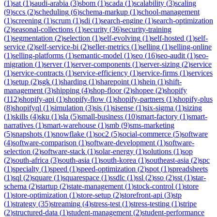
(
1
)
sat
(
1
)
saudi-arabia
(
3
)
sbom
(
1
)
scada
(
1
)
scalability
(
3
)
scaling
(
9
)
sccs
(
2
)
scheduling
(
6
)
schema-markup
(
1
)
school-management
(
1
)
screening
(
1
)
scrum
(
1
)
sdi
(
1
)
search-engine
(
1
)
search-optimization
(
2
)
seasonal-collections
(
1
)
security
(
36
)
security-training
(
1
)
segmentation
(
2
)
selection
(
1
)
self-evolving
(
1
)
self-hosted
(
1
)
self-
service
(
2
)
self-service-bi
(
2
)
seller-metrics
(
1
)
selling
(
1
)
selling-online
(
1
)
selling-platforms
(
1
)
semantic-model
(
1
)
seo
(
16
)
seo-audit
(
1
)
seo-
migration
(
1
)
server
(
1
)
server-components
(
1
)
server-sizing
(
2
)
service
(
1
)
service-contracts
(
1
)
service-efficiency
(
1
)
service-firms
(
1
)
services
(
1
)
setup
(
2
)
sgk
(
1
)
sharding
(
1
)
sharepoint
(
1
)
shein
(
1
)
shift-
management
(
3
)
shipping
(
4
)
shop-floor
(
2
)
shopee
(
2
)
shopify
(
112
)
shopify-api
(
1
)
shopify-flow
(
1
)
shopify-partners
(
1
)
shopify-plus
(
8
)
shopifyql
(
1
)
simulation
(
3
)
sis
(
1
)
sisense
(
1
)
six-sigma
(
1
)
sizing
(
1
)
skills
(
4
)
sku
(
1
)
sla
(
5
)
small-business
(
10
)
smart-factory
(
1
)
smart-
narratives
(
1
)
smart-warehouse
(
1
)
smb
(
9
)
sms-marketing
(
5
)
snapshots
(
1
)
snowflake
(
1
)
soc2
(
5
)
social-commerce
(
5
)
software
(
4
)
software-comparison
(
1
)
software-development
(
1
)
software-
selection
(
2
)
software-stack
(
1
)
solar-energy
(
1
)
solutions
(
1
)
sop
(
2
)
south-africa
(
3
)
south-asia
(
1
)
south-korea
(
1
)
southeast-asia
(
2
)
spc
(
1
)
specialty
(
1
)
speed
(
1
)
speed-optimization
(
2
)
spot
(
1
)
spreadsheets
(
1
)
sql
(
2
)
square
(
1
)
squarespace
(
1
)
ssdlc
(
1
)
ssl
(
2
)
sso
(
2
)
sst
(
1
)
star-
schema
(
2
)
startup
(
2
)
state-management
(
1
)
stock-control
(
1
)
store
(
1
)
store-optimization
(
1
)
store-setup
(
2
)
storefront-api
(
3
)
stp
(
1
)
strategy
(
35
)
streaming
(
4
)
stress-test
(
1
)
stress-testing
(
1
)
stripe
(
2
)
structured-data
(
1
)
student-management
(
2
)
student-performance