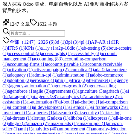
深入探索 Odoo 集成、电商自动化以及 AI 驱动商业解决方案
背后的技术。
1247
文章
1632
主题
全部（1247）
2026
(
6
)
3d
(
1
)
3pl
(
3
)
4pl
(
1
)
AP-AR
(
1
)
HR
(
1
)
IFRS
(
1
)
KPIs
(
1
)
a11y
(
1
)
a2p-10dlc
(
1
)
ab-testing
(
5
)
about-ecosire
(
1
)
access-control
(
2
)
access-rights
(
1
)
accessibility
(
3
)
account-
management
(
1
)
accounting
(
83
)
accounting-comparison
(
1
)
accounting-firms
(
1
)
accounts-payable
(
3
)
accounts-receivable
(
1
)
activation
(
1
)
activecampaign
(
2
)
acumatica
(
1
)
ada
(
2
)
adempiere
(
1
)
adequacy
(
1
)
admin-api
(
1
)
administration
(
1
)
adobe-commerce
(
2
)
adoption
(
2
)
aerospace
(
1
)
afip
(
1
)
africa
(
2
)
aftermarket
(
1
)
agency
(
13
)
agency-automation
(
1
)
agency-growth
(
2
)
agency-scaling
(
1
)
agentforce
(
1
)
agile
(
2
)
agreements
(
1
)
agriculture
(
3
)
agritech
(
1
)
ai
(
62
)
ai-agent
(
1
)
ai-agents
(
38
)
ai-analytics
(
2
)
ai-architecture
(
2
)
ai-
assistants
(
1
)
ai-automation
(
6
)
ai-bot
(
1
)
ai-chatbot
(
1
)
ai-comparison
(
1
)
ai-content
(
1
)
ai-development
(
1
)
ai-ethics
(
1
)
ai-frameworks
(
2
)
ai-
investment
(
1
)
ai-queries
(
1
)
ai-search
(
3
)
ai-security
(
1
)
ai-testing
(
1
)
ai-threats
(
1
)
alerting
(
2
)
alexa
(
1
)
alibaba
(
1
)
aliexpress
(
1
)
all-in-one
(
2
)
allegro
(
2
)
amazon
(
7
)
amazon-ads
(
1
)
amazon-ppc
(
1
)
amazon-
seller
(
1
)
aml
(
1
)
analytics
(
40
)
announcement
(
1
)
anomaly-detection