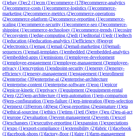
(
1
)
ebay
(
3
)
ec2
(
1
)
ecm
(
1
)
ecommerce
(
178
)
ecommerce-analytics
(
3
)
ecommerce-costs
(
1
)
ecommerce-logistics
(
1
)
ecommerce-
marketing
(
2
)
ecommerce-metrics
(
2
)
ecommerce-operations
(
2
)
ecommerce-platform
(
2
)
ecommerce-reporting
(
1
)
ecommerce-
scaling
(
1
)
ecommerce-security
(
1
)
ecommerce-seo
(
3
)
ecommerce-
shipping
(
1
)
ecommerce-technology
(
1
)
ecommerce-trends
(
1
)
ecosire
(
7
)
ecosystem
(
1
)
edge-computing
(
2
)
edi
(
1
)
editorial
(
1
)
edr
(
1
)
edtech
(
1
)
education
(
4
)
education-analytics
(
1
)
efficiency
(
8
)
egypt
(
2
)
electronics
(
1
)
emag
(
1
)
email
(
2
)
email-marketing
(
10
)
email-
sequences
(
1
)
email-templates
(
1
)
embedded
(
2
)
embedded-analytics
(
5
)
embedded-apps
(
1
)
emissions
(
1
)
employee-development
(
1
)
employee-engagement
(
1
)
employee-management
(
3
)
employee-
privacy
(
1
)
encryption
(
1
)
endpoint-security
(
1
)
energy
(
3
)
energy-
efficiency
(
1
)
energy-management
(
1
)
engagement
(
1
)
enrollment
(
2
)
enterprise
(
39
)
enterprise-ai
(
2
)
enterprise-architecture
(
1
)
enterprise-content
(
1
)
enterprise-software
(
1
)
eoq
(
1
)
epicor
(
2
)
epicor-kinetic
(
1
)
eprivacy
(
1
)
equipment
(
2
)
equipment-rental
(
2
)
erp
(
225
)
erp-architecture
(
1
)
erp-automation
(
1
)
erp-comparison
(
9
)
erp-configuration
(
1
)
erp-failure
(
1
)
erp-integration
(
8
)
erp-selection
(
2
)
erpnext
(
18
)
errors
(
40
)
esg
(
5
)
esg-reporting
(
2
)
esignature
(
1
)
eta
(
2
)
ethical-sourcing
(
1
)
ethics
(
1
)
etims
(
1
)
etl
(
5
)
etsy
(
3
)
eu
(
2
)
eu-ai-act
(
1
)
europe
(
2
)
evaluation
(
3
)
event-management
(
2
)
events
(
1
)
excel
(
3
)
exchanges
(
1
)
executive-reporting
(
1
)
expansion
(
1
)
expectations
(
1
)
expo
(
1
)
export-compliance
(
1
)
extensibility
(
2
)
fabric
(
1
)
facebook
(
1
)
facebook-shops
(
1
)
factory-floor
(
1
)
faire
(
1
)
farm-management