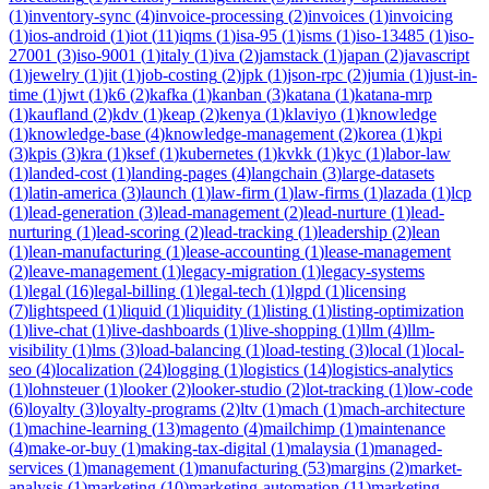
(
1
)
inventory-sync
(
4
)
invoice-processing
(
2
)
invoices
(
1
)
invoicing
(
1
)
ios-android
(
1
)
iot
(
11
)
iqms
(
1
)
isa-95
(
1
)
isms
(
1
)
iso-13485
(
1
)
iso-
27001
(
3
)
iso-9001
(
1
)
italy
(
1
)
iva
(
2
)
jamstack
(
1
)
japan
(
2
)
javascript
(
1
)
jewelry
(
1
)
jit
(
1
)
job-costing
(
2
)
jpk
(
1
)
json-rpc
(
2
)
jumia
(
1
)
just-in-
time
(
1
)
jwt
(
1
)
k6
(
2
)
kafka
(
1
)
kanban
(
3
)
katana
(
1
)
katana-mrp
(
1
)
kaufland
(
2
)
kdv
(
1
)
keap
(
2
)
kenya
(
1
)
klaviyo
(
1
)
knowledge
(
1
)
knowledge-base
(
4
)
knowledge-management
(
2
)
korea
(
1
)
kpi
(
3
)
kpis
(
3
)
kra
(
1
)
ksef
(
1
)
kubernetes
(
1
)
kvkk
(
1
)
kyc
(
1
)
labor-law
(
1
)
landed-cost
(
1
)
landing-pages
(
4
)
langchain
(
3
)
large-datasets
(
1
)
latin-america
(
3
)
launch
(
1
)
law-firm
(
1
)
law-firms
(
1
)
lazada
(
1
)
lcp
(
1
)
lead-generation
(
3
)
lead-management
(
2
)
lead-nurture
(
1
)
lead-
nurturing
(
1
)
lead-scoring
(
2
)
lead-tracking
(
1
)
leadership
(
2
)
lean
(
1
)
lean-manufacturing
(
1
)
lease-accounting
(
1
)
lease-management
(
2
)
leave-management
(
1
)
legacy-migration
(
1
)
legacy-systems
(
1
)
legal
(
16
)
legal-billing
(
1
)
legal-tech
(
1
)
lgpd
(
1
)
licensing
(
7
)
lightspeed
(
1
)
liquid
(
1
)
liquidity
(
1
)
listing
(
1
)
listing-optimization
(
1
)
live-chat
(
1
)
live-dashboards
(
1
)
live-shopping
(
1
)
llm
(
4
)
llm-
visibility
(
1
)
lms
(
3
)
load-balancing
(
1
)
load-testing
(
3
)
local
(
1
)
local-
seo
(
4
)
localization
(
24
)
logging
(
1
)
logistics
(
14
)
logistics-analytics
(
1
)
lohnsteuer
(
1
)
looker
(
2
)
looker-studio
(
2
)
lot-tracking
(
1
)
low-code
(
6
)
loyalty
(
3
)
loyalty-programs
(
2
)
ltv
(
1
)
mach
(
1
)
mach-architecture
(
1
)
machine-learning
(
13
)
magento
(
4
)
mailchimp
(
1
)
maintenance
(
4
)
make-or-buy
(
1
)
making-tax-digital
(
1
)
malaysia
(
1
)
managed-
services
(
1
)
management
(
1
)
manufacturing
(
53
)
margins
(
2
)
market-
analysis
(
1
)
marketing
(
10
)
marketing-automation
(
11
)
marketing-