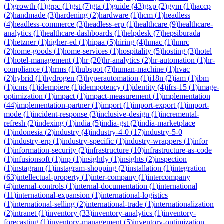
(
1
)
growth
(
1
)
grpc
(
1
)
gst
(
7
)
gta
(
1
)
guide
(
43
)
gxp
(
2
)
gym
(
1
)
haccp
(
2
)
handmade
(
3
)
hardening
(
2
)
hardware
(
1
)
hcm
(
1
)
headless
(
4
)
headless-commerce
(
3
)
headless-erp
(
1
)
healthcare
(
9
)
healthcare-
analytics
(
1
)
healthcare-dashboards
(
1
)
helpdesk
(
7
)
hepsiburada
(
1
)
hetzner
(
1
)
higher-ed
(
1
)
hipaa
(
5
)
hiring
(
4
)
hmac
(
1
)
hmrc
(
2
)
home-goods
(
1
)
home-services
(
1
)
hospitality
(
5
)
hosting
(
3
)
hotel
(
1
)
hotel-management
(
1
)
hr
(
20
)
hr-analytics
(
2
)
hr-automation
(
1
)
hr-
compliance
(
1
)
hrms
(
1
)
hubspot
(
7
)
human-machine
(
1
)
hvac
(
2
)
hybrid
(
1
)
hydrogen
(
3
)
hyperautomation
(
1
)
i18n
(
2
)
iam
(
1
)
ibm
(
1
)
icms
(
1
)
idempiere
(
1
)
idempotency
(
1
)
identity
(
4
)
ifrs-15
(
1
)
image-
optimization
(
1
)
impact
(
1
)
impact-measurement
(
1
)
implementation
(
44
)
implementation-partner
(
1
)
import
(
1
)
import-export
(
1
)
import-
mode
(
1
)
incident-response
(
3
)
inclusive-design
(
1
)
incremental-
refresh
(
2
)
indexing
(
1
)
india
(
5
)
india-gst
(
2
)
india-marketplace
(
1
)
indonesia
(
2
)
industry
(
4
)
industry-4-0
(
17
)
industry-5-0
(
1
)
industry-erp
(
1
)
industry-specific
(
1
)
industry-wrappers
(
1
)
infor
(
1
)
information-security
(
2
)
infrastructure
(
10
)
infrastructure-as-code
(
1
)
infusionsoft
(
1
)
inp
(
1
)
insightly
(
1
)
insights
(
2
)
inspection
(
1
)
instagram
(
1
)
instagram-shopping
(
2
)
installation
(
1
)
integration
(
63
)
intellectual-property
(
1
)
inter-company
(
1
)
intercompany
(
4
)
internal-controls
(
1
)
internal-documentation
(
1
)
international
(
11
)
international-expansion
(
1
)
international-logistics
(
1
)
international-selling
(
2
)
international-trade
(
1
)
internationalization
(
2
)
intranet
(
1
)
inventory
(
33
)
inventory-analytics
(
1
)
inventory-
forecasting
(
1
)
inventory-management
(
5
)
inventory-optimization