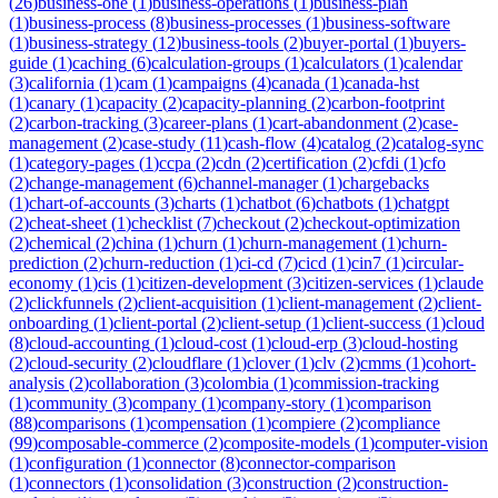
(
26
)
business-one
(
1
)
business-operations
(
1
)
business-plan
(
1
)
business-process
(
8
)
business-processes
(
1
)
business-software
(
1
)
business-strategy
(
12
)
business-tools
(
2
)
buyer-portal
(
1
)
buyers-
guide
(
1
)
caching
(
6
)
calculation-groups
(
1
)
calculators
(
1
)
calendar
(
3
)
california
(
1
)
cam
(
1
)
campaigns
(
4
)
canada
(
1
)
canada-hst
(
1
)
canary
(
1
)
capacity
(
2
)
capacity-planning
(
2
)
carbon-footprint
(
2
)
carbon-tracking
(
3
)
career-plans
(
1
)
cart-abandonment
(
2
)
case-
management
(
2
)
case-study
(
11
)
cash-flow
(
4
)
catalog
(
2
)
catalog-sync
(
1
)
category-pages
(
1
)
ccpa
(
2
)
cdn
(
2
)
certification
(
2
)
cfdi
(
1
)
cfo
(
2
)
change-management
(
6
)
channel-manager
(
1
)
chargebacks
(
1
)
chart-of-accounts
(
3
)
charts
(
1
)
chatbot
(
6
)
chatbots
(
1
)
chatgpt
(
2
)
cheat-sheet
(
1
)
checklist
(
7
)
checkout
(
2
)
checkout-optimization
(
2
)
chemical
(
2
)
china
(
1
)
churn
(
1
)
churn-management
(
1
)
churn-
prediction
(
2
)
churn-reduction
(
1
)
ci-cd
(
7
)
cicd
(
1
)
cin7
(
1
)
circular-
economy
(
1
)
cis
(
1
)
citizen-development
(
3
)
citizen-services
(
1
)
claude
(
2
)
clickfunnels
(
2
)
client-acquisition
(
1
)
client-management
(
2
)
client-
onboarding
(
1
)
client-portal
(
2
)
client-setup
(
1
)
client-success
(
1
)
cloud
(
8
)
cloud-accounting
(
1
)
cloud-cost
(
1
)
cloud-erp
(
3
)
cloud-hosting
(
2
)
cloud-security
(
2
)
cloudflare
(
1
)
clover
(
1
)
clv
(
2
)
cmms
(
1
)
cohort-
analysis
(
2
)
collaboration
(
3
)
colombia
(
1
)
commission-tracking
(
1
)
community
(
3
)
company
(
1
)
company-story
(
1
)
comparison
(
88
)
comparisons
(
1
)
compensation
(
1
)
compiere
(
2
)
compliance
(
99
)
composable-commerce
(
2
)
composite-models
(
1
)
computer-vision
(
1
)
configuration
(
1
)
connector
(
8
)
connector-comparison
(
1
)
connectors
(
1
)
consolidation
(
3
)
construction
(
2
)
construction-