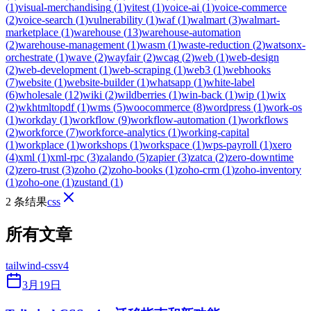
(
1
)
visual-merchandising
(
1
)
vitest
(
1
)
voice-ai
(
1
)
voice-commerce
(
2
)
voice-search
(
1
)
vulnerability
(
1
)
waf
(
1
)
walmart
(
3
)
walmart-
marketplace
(
1
)
warehouse
(
13
)
warehouse-automation
(
2
)
warehouse-management
(
1
)
wasm
(
1
)
waste-reduction
(
2
)
watsonx-
orchestrate
(
1
)
wave
(
2
)
wayfair
(
2
)
wcag
(
2
)
web
(
1
)
web-design
(
2
)
web-development
(
1
)
web-scraping
(
1
)
web3
(
1
)
webhooks
(
7
)
website
(
1
)
website-builder
(
1
)
whatsapp
(
1
)
white-label
(
6
)
wholesale
(
12
)
wiki
(
2
)
wildberries
(
1
)
win-back
(
1
)
wip
(
1
)
wix
(
2
)
wkhtmltopdf
(
1
)
wms
(
5
)
woocommerce
(
8
)
wordpress
(
1
)
work-os
(
1
)
workday
(
1
)
workflow
(
9
)
workflow-automation
(
1
)
workflows
(
2
)
workforce
(
7
)
workforce-analytics
(
1
)
working-capital
(
1
)
workplace
(
1
)
workshops
(
1
)
workspace
(
1
)
wps-payroll
(
1
)
xero
(
4
)
xml
(
1
)
xml-rpc
(
3
)
zalando
(
5
)
zapier
(
3
)
zatca
(
2
)
zero-downtime
(
2
)
zero-trust
(
3
)
zoho
(
2
)
zoho-books
(
1
)
zoho-crm
(
1
)
zoho-inventory
(
1
)
zoho-one
(
1
)
zustand
(
1
)
2 条结果
css
所有文章
tailwind-css
v4
3月19日