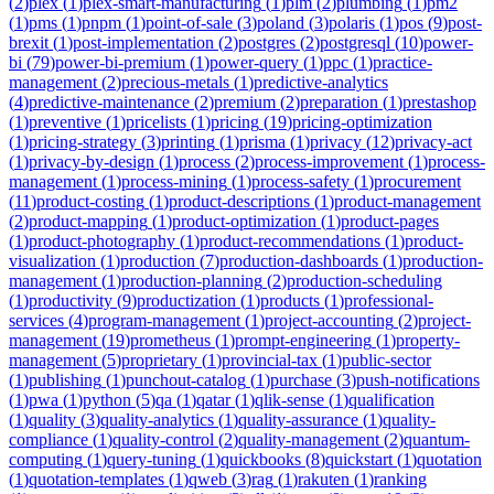
(
2
)
plex
(
1
)
plex-smart-manufacturing
(
1
)
plm
(
2
)
plumbing
(
1
)
pm2
(
1
)
pms
(
1
)
pnpm
(
1
)
point-of-sale
(
3
)
poland
(
3
)
polaris
(
1
)
pos
(
9
)
post-
brexit
(
1
)
post-implementation
(
2
)
postgres
(
2
)
postgresql
(
10
)
power-
bi
(
79
)
power-bi-premium
(
1
)
power-query
(
1
)
ppc
(
1
)
practice-
management
(
2
)
precious-metals
(
1
)
predictive-analytics
(
4
)
predictive-maintenance
(
2
)
premium
(
2
)
preparation
(
1
)
prestashop
(
1
)
preventive
(
1
)
pricelists
(
1
)
pricing
(
19
)
pricing-optimization
(
1
)
pricing-strategy
(
3
)
printing
(
1
)
prisma
(
1
)
privacy
(
12
)
privacy-act
(
1
)
privacy-by-design
(
1
)
process
(
2
)
process-improvement
(
1
)
process-
management
(
1
)
process-mining
(
1
)
process-safety
(
1
)
procurement
(
11
)
product-costing
(
1
)
product-descriptions
(
1
)
product-management
(
2
)
product-mapping
(
1
)
product-optimization
(
1
)
product-pages
(
1
)
product-photography
(
1
)
product-recommendations
(
1
)
product-
visualization
(
1
)
production
(
7
)
production-dashboards
(
1
)
production-
management
(
1
)
production-planning
(
2
)
production-scheduling
(
1
)
productivity
(
9
)
productization
(
1
)
products
(
1
)
professional-
services
(
4
)
program-management
(
1
)
project-accounting
(
2
)
project-
management
(
19
)
prometheus
(
1
)
prompt-engineering
(
1
)
property-
management
(
5
)
proprietary
(
1
)
provincial-tax
(
1
)
public-sector
(
1
)
publishing
(
1
)
punchout-catalog
(
1
)
purchase
(
3
)
push-notifications
(
1
)
pwa
(
1
)
python
(
5
)
qa
(
1
)
qatar
(
1
)
qlik-sense
(
1
)
qualification
(
1
)
quality
(
3
)
quality-analytics
(
1
)
quality-assurance
(
1
)
quality-
compliance
(
1
)
quality-control
(
2
)
quality-management
(
2
)
quantum-
computing
(
1
)
query-tuning
(
1
)
quickbooks
(
8
)
quickstart
(
1
)
quotation
(
1
)
quotation-templates
(
1
)
qweb
(
3
)
rag
(
1
)
rakuten
(
1
)
ranking