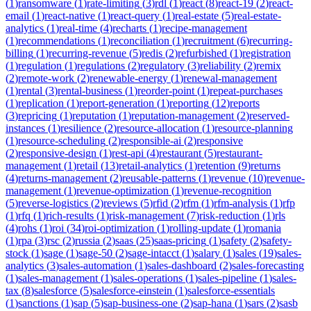
(
1
)
ransomware
(
1
)
rate-limiting
(
3
)
rdl
(
1
)
react
(
8
)
react-19
(
2
)
react-
email
(
1
)
react-native
(
1
)
react-query
(
1
)
real-estate
(
5
)
real-estate-
analytics
(
1
)
real-time
(
4
)
recharts
(
1
)
recipe-management
(
1
)
recommendations
(
1
)
reconciliation
(
1
)
recruitment
(
6
)
recurring-
billing
(
1
)
recurring-revenue
(
5
)
redis
(
2
)
refurbished
(
1
)
registration
(
1
)
regulation
(
1
)
regulations
(
2
)
regulatory
(
3
)
reliability
(
2
)
remix
(
2
)
remote-work
(
2
)
renewable-energy
(
1
)
renewal-management
(
1
)
rental
(
3
)
rental-business
(
1
)
reorder-point
(
1
)
repeat-purchases
(
1
)
replication
(
1
)
report-generation
(
1
)
reporting
(
12
)
reports
(
3
)
repricing
(
1
)
reputation
(
1
)
reputation-management
(
2
)
reserved-
instances
(
1
)
resilience
(
2
)
resource-allocation
(
1
)
resource-planning
(
1
)
resource-scheduling
(
2
)
responsible-ai
(
2
)
responsive
(
2
)
responsive-design
(
1
)
rest-api
(
4
)
restaurant
(
5
)
restaurant-
management
(
1
)
retail
(
13
)
retail-analytics
(
1
)
retention
(
9
)
returns
(
4
)
returns-management
(
2
)
reusable-patterns
(
1
)
revenue
(
10
)
revenue-
management
(
1
)
revenue-optimization
(
1
)
revenue-recognition
(
5
)
reverse-logistics
(
2
)
reviews
(
5
)
rfid
(
2
)
rfm
(
1
)
rfm-analysis
(
1
)
rfp
(
1
)
rfq
(
1
)
rich-results
(
1
)
risk-management
(
7
)
risk-reduction
(
1
)
rls
(
4
)
rohs
(
1
)
roi
(
34
)
roi-optimization
(
1
)
rolling-update
(
1
)
romania
(
1
)
rpa
(
3
)
rsc
(
2
)
russia
(
2
)
saas
(
25
)
saas-pricing
(
1
)
safety
(
2
)
safety-
stock
(
1
)
sage
(
1
)
sage-50
(
2
)
sage-intacct
(
1
)
salary
(
1
)
sales
(
19
)
sales-
analytics
(
3
)
sales-automation
(
1
)
sales-dashboard
(
2
)
sales-forecasting
(
1
)
sales-management
(
1
)
sales-operations
(
1
)
sales-pipeline
(
1
)
sales-
tax
(
8
)
salesforce
(
5
)
salesforce-einstein
(
1
)
salesforce-essentials
(
1
)
sanctions
(
1
)
sap
(
5
)
sap-business-one
(
2
)
sap-hana
(
1
)
sars
(
2
)
sasb