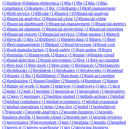
(
1
)
fashion
(
6
)
fattura-elettronica
(
1
)
fba
(
1
)
fbr
(
2
)
fda
(
1
)
fda-
compliance
(
3
)
features
(
1
)
fec
(
1
)
fedramp
(
1
)
field-management
(
1
)
field-service
(
1
)
fill-rate
(
1
)
finance
(
10
)
financial-analysis
(
2
)
financial-analytics
(
2
)
financial-close
(
2
)
financial-crime
(
1
)
financial-dashboard
(
1
)
financial-management
(
1
)
financial-metrics
(
1
)
financial-planning
(
1
)
financial-projections
(
1
)
financial-reporting
(
4
)
financial-reports
(
2
)
financial-services
(
3
)
fine-tuning
(
1
)
fintech
(
3
)
firewall
(
1
)
firs
(
2
)
fishbowl
(
1
)
fitment-data
(
1
)
fitness
(
1
)
fleet
(
1
)
fleet-management
(
1
)
flipkart
(
2
)
food-beverage
(
4
)
food-cost
(
1
)
food-manufacturing
(
1
)
food-safety
(
1
)
forecasting
(
9
)
forex
(
1
)
formulas
(
1
)
framework
(
2
)
france
(
1
)
frappe
(
4
)
frappe-cloud
(
1
)
fraud-detection
(
2
)
fraud-prevention
(
2
)
free
(
1
)
free-accounting
(
1
)
free-tool
(
1
)
free-tools
(
1
)
free-zone
(
1
)
freelancer
(
2
)
freelancers
(
1
)
freshbooks
(
2
)
freshdesk
(
1
)
freshsales
(
1
)
freshworks
(
1
)
frontend
(
3
)
fruugo
(
1
)
fta
(
1
)
fulfillment
(
7
)
functions
(
2
)
fund-accounting
(
2
)
fundraising
(
1
)
funnel-builder
(
2
)
funnels
(
4
)
furniture
(
2
)
future
(
3
)
future-of-work
(
1
)
gantt
(
1
)
gateway
(
1
)
gateways
(
1
)
gcc
(
1
)
gcp
(
2
)
gdpr
(
12
)
gds
(
1
)
gemini
(
1
)
general-ai
(
1
)
generation
(
1
)
generative-
ai
(
2
)
geo
(
1
)
germany
(
23
)
getting-started
(
1
)
github-actions
(
3
)
global
(
3
)
global-compliance
(
1
)
global-ecommerce
(
1
)
global-expansion
(
1
)
global-operations
(
1
)
gmp
(
2
)
go-live
(
2
)
gobd
(
1
)
gohighlevel
(
76
)
google
(
1
)
google-analytics
(
2
)
google-business
(
1
)
google-
business-profile
(
1
)
google-cloud
(
2
)
google-pay
(
1
)
google-reviews
(
1
)
governance
(
8
)
government
(
3
)
gpt
(
1
)
grafana
(
1
)
grants
(
2
)
graphql
(
3
)
green-it
(
1
)
green-warehouse
(
1
)
gri
(
2
)
growing-business