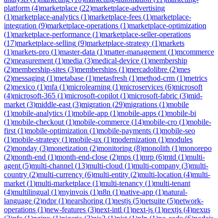
platform
(
4
)
marketplace
(
22
)
marketplace-advertising
(
1
)
marketplace-analytics
(
1
)
marketplace-fees
(
1
)
marketplace-
integration
(
9
)
marketplace-operations
(
1
)
marketplace-optimization
(
1
)
marketplace-performance
(
1
)
marketplace-seller-operations
(
17
)
marketplace-selling
(
9
)
marketplace-strategy
(
1
)
markets
(
1
)
markets-pro
(
1
)
master-data
(
1
)
matter-management
(
1
)
mcommerce
(
2
)
measurement
(
1
)
media
(
3
)
medical-device
(
1
)
membership
(
2
)
membership-sites
(
3
)
memberships
(
1
)
mercadolibre
(
2
)
mes
(
2
)
messaging
(
1
)
metabase
(
1
)
metasfresh
(
1
)
method-crm
(
1
)
metrics
(
2
)
mexico
(
1
)
mfa
(
1
)
microlearning
(
1
)
microservices
(
6
)
microsoft
(
4
)
microsoft-365
(
1
)
microsoft-copilot
(
1
)
microsoft-fabric
(
3
)
mid-
market
(
3
)
middle-east
(
3
)
migration
(
29
)
migrations
(
1
)
mobile
(
1
)
mobile-analytics
(
1
)
mobile-app
(
1
)
mobile-apps
(
1
)
mobile-bi
(
1
)
mobile-checkout
(
1
)
mobile-commerce
(
14
)
mobile-cro
(
1
)
mobile-
first
(
1
)
mobile-optimization
(
1
)
mobile-payments
(
1
)
mobile-seo
(
1
)
mobile-strategy
(
1
)
mobile-ux
(
1
)
modernization
(
1
)
modules
(
2
)
monday
(
3
)
monetization
(
2
)
monitoring
(
8
)
monolith
(
1
)
monorepo
(
2
)
month-end
(
1
)
month-end-close
(
2
)
mps
(
1
)
mrp
(
6
)
mtd
(
1
)
multi-
agent
(
5
)
multi-channel
(
13
)
multi-cloud
(
1
)
multi-company
(
3
)
multi-
country
(
2
)
multi-currency
(
6
)
multi-entity
(
2
)
multi-location
(
4
)
multi-
market
(
1
)
multi-marketplace
(
1
)
multi-tenancy
(
1
)
multi-tenant
(
4
)
multilingual
(
1
)
myinvois
(
1
)
n8n
(
1
)
native-app
(
1
)
natural-
language
(
2
)
ndpr
(
1
)
nearshoring
(
1
)
nestjs
(
5
)
netsuite
(
5
)
network-
operations
(
1
)
new-features
(
3
)
next-intl
(
1
)
next-js
(
1
)
nextjs
(
4
)
nexus