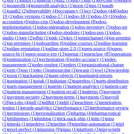
(
2
)
nfe
(
1
)
nginx
(
1
)
nigeria
(
3
)
nis2
(
1
)
nist
(
1
)
nlp
(
1
)
no-code
(
6
)
nodejs
(
1
)
nonprofit
(
4
)
nonprofit-analytics
(
1
)
noon
(
2
)
nps
(
1
)
oauth
(
1
)
oauth2
(
2
)
observability
(
4
)
occupancy
(
1
)
ocr
(
2
)
odoo
(
446
)
odoo
19
(
1
)
odoo versions
(
1
)
odoo-17
(
1
)
odoo-18
(
1
)
odoo-19
(
16
)
odoo-
accounting
(
6
)
odoo-crm
(
5
)
odoo-development
(
8
)
odoo-
implementation
(
1
)
odoo-integration
(
1
)
odoo-inventory
(
5
)
odoo-iot
(
1
)
odoo-manufacturing
(
4
)
odoo-modules
(
1
)
odoo-pos
(
1
)
odoo-
studio
(
1
)
oee
(
2
)
ofbiz
(
1
)
oidc
(
2
)
okrs
(
1
)
omnichannel
(
4
)
on-premise
(
1
)
on-premises
(
1
)
onboarding
(
6
)
online-courses
(
2
)
online-learning
(
2
)
online-reputation
(
1
)
online-store-2.0
(
1
)
open-source
(
6
)
open-
source-bi
(
1
)
open-source-erp
(
13
)
openai
(
1
)
openclaw
(
85
)
operations
(
6
)
optimization
(
21
)
orchestration
(
6
)
order-accuracy
(
1
)
order-
management
(
2
)
order-routing
(
1
)
orders
(
1
)
organizational-change
(
1
)
orm
(
3
)
oss
(
1
)
otto
(
3
)
outsourcing
(
3
)
owasp
(
1
)
owl
(
2
)
ownership
(
1
)
ozon
(
1
)
packaging
(
2
)
page-objects
(
1
)
paginated-reports
(
1
)
pagination
(
1
)
pajak
(
1
)
pakistan
(
2
)
paperless
(
1
)
parts-distribution
(
1
)
parts-management
(
1
)
patents
(
1
)
patient-analytics
(
1
)
patient-care
(
2
)
patient-management
(
1
)
patient-recall
(
1
)
patterns
(
5
)
payment
(
1
)
payment-security
(
2
)
payment-terms
(
1
)
payments
(
5
)
payroll
(
18
)
pci-dss
(
4
)
pdf
(
2
)
pdfkit
(
1
)
pdpl
(
2
)
peachtree
(
2
)
penetration-
testing
(
1
)
people-analytics
(
2
)
performance
(
25
)
performance-review
(
1
)
permissions
(
1
)
personalization
(
5
)
pharma
(
4
)
pharmaceutical
(
2
)
philippines
(
1
)
phishing
(
1
)
pick-pack-ship
(
1
)
pim
(
1
)
pipa
(
1
)
pipeda
(
1
)
pipedrive
(
2
)
pipeline
(
9
)
pipeline-automation
(
1
)
pipl
(
1
)
pixel-perfect
(
1
)
planning
(
9
)
plans
(
1
)
platform
(
3
)
playwright