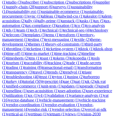
(
1
)
studio
(
3
)
subscriber
(
1
)
subscription
(
2
)
subscriptions
(
6
)
supplier
(
1
)
supply-chain
(
28
)
support
(
6
)
surveys
(
1
)
sustainability
(
14
)
sustainability-roi
(
1
)
sustainable-ecommerce
(
1
)
sustainable-
procurement
(
1
)
sync
(
1
)
tableau
(
3
)
tailwind-css
(
1
)
takealot
(
1
)
talent-
acquisition
(
2
)
tally
(
4
)
tally-prime
(
1
)
tanstack
(
1
)
tasks
(
1
)
tax
(
5
)
tax-
automation
(
2
)
tax-compliance
(
3
)
taxation
(
1
)
tco
(
5
)
tco-analysis
(
1
)
tds
(
1
)
team
(
1
)
tech
(
1
)
technical
(
1
)
technical-seo
(
4
)
technology
(
2
)
telecom
(
3
)
templates
(
3
)
temu
(
1
)
terraform
(
1
)
territory-
management
(
1
)
testing
(
7
)
text-messaging
(
1
)
textile
(
2
)
theme-
development
(
2
)
themes
(
1
)
theory-of-constraints
(
1
)
third-party
(
1
)
throttling
(
1
)
ticketing
(
1
)
ticketing-system
(
1
)
tiktok
(
1
)
tiktok-shop
(
4
)
time-off
(
1
)
time-to-market
(
1
)
time-tracking
(
2
)
timeline
(
5
)
timesheets
(
2
)
tms
(
1
)
toast
(
1
)
tokens
(
3
)
tokopedia
(
1
)
tools
(
1
)
tourism
(
1
)
traceability
(
6
)
tracking
(
2
)
trade
(
1
)
trade-secrets
(
1
)
trading
(
1
)
training
(
8
)
transactional-email
(
1
)
transformation
(
1
)
transparency
(
3
)
travel
(
3
)
trends
(
2
)
trendyol
(
1
)
triage
(
1
)
troubleshooting
(
40
)
trust
(
1
)
tryton
(
1
)
tuning
(
2
)
turborepo
(
1
)
turkey
(
4
)
tutorial
(
50
)
typescript
(
4
)
uae
(
3
)
uat
(
1
)
uk
(
2
)
uk-vat
(
1
)
unified-commerce
(
1
)
unit-tests
(
1
)
updates
(
1
)
upgrade
(
3
)
upsell
(
1
)
upselling
(
1
)
user-acquisition
(
1
)
user-adoption
(
2
)
user-experience
(
3
)
utilization
(
1
)
ux
(
1
)
v4
(
1
)
validation
(
1
)
variance-analysis
(
1
)
vat
(
16
)
vector-database
(
1
)
vehicle-management
(
1
)
vehicle-tracking
(
1
)
vendor-coordination
(
1
)
vendor-evaluation
(
1
)
vendor-
management
(
4
)
vendor-risk
(
1
)
vendor-selection
(
2
)
vercel-ai-sdk
(
1
)
vertical-ai
(
1
)
vertipaq
(
1
)
vietnam
(
1
)
views
(
1
)
vision-2030