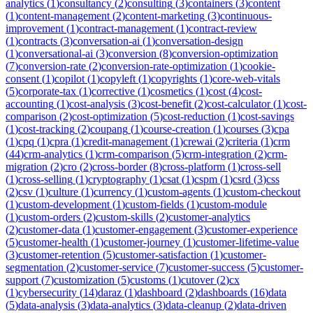
analytics
(
1
)
consultancy
(
2
)
consulting
(
3
)
containers
(
3
)
content
(
1
)
content-management
(
2
)
content-marketing
(
3
)
continuous-
improvement
(
1
)
contract-management
(
1
)
contract-review
(
1
)
contracts
(
3
)
conversation-ai
(
1
)
conversation-design
(
1
)
conversational-ai
(
3
)
conversion
(
8
)
conversion-optimization
(
7
)
conversion-rate
(
2
)
conversion-rate-optimization
(
1
)
cookie-
consent
(
1
)
copilot
(
1
)
copyleft
(
1
)
copyrights
(
1
)
core-web-vitals
(
5
)
corporate-tax
(
1
)
corrective
(
1
)
cosmetics
(
1
)
cost
(
4
)
cost-
accounting
(
1
)
cost-analysis
(
3
)
cost-benefit
(
2
)
cost-calculator
(
1
)
cost-
comparison
(
2
)
cost-optimization
(
5
)
cost-reduction
(
1
)
cost-savings
(
1
)
cost-tracking
(
2
)
coupang
(
1
)
course-creation
(
1
)
courses
(
3
)
cpa
(
1
)
cpq
(
1
)
cpra
(
1
)
credit-management
(
1
)
crewai
(
2
)
criteria
(
1
)
crm
(
44
)
crm-analytics
(
1
)
crm-comparison
(
5
)
crm-integration
(
2
)
crm-
migration
(
2
)
cro
(
2
)
cross-border
(
8
)
cross-platform
(
1
)
cross-sell
(
1
)
cross-selling
(
1
)
cryptography
(
1
)
csat
(
1
)
cspm
(
1
)
csrd
(
3
)
css
(
2
)
csv
(
1
)
culture
(
1
)
currency
(
1
)
custom-agents
(
1
)
custom-checkout
(
1
)
custom-development
(
1
)
custom-fields
(
1
)
custom-module
(
1
)
custom-orders
(
2
)
custom-skills
(
2
)
customer-analytics
(
2
)
customer-data
(
1
)
customer-engagement
(
3
)
customer-experience
(
5
)
customer-health
(
1
)
customer-journey
(
1
)
customer-lifetime-value
(
3
)
customer-retention
(
5
)
customer-satisfaction
(
1
)
customer-
segmentation
(
2
)
customer-service
(
7
)
customer-success
(
5
)
customer-
support
(
7
)
customization
(
5
)
customs
(
1
)
cutover
(
2
)
cx
(
1
)
cybersecurity
(
14
)
daraz
(
1
)
dashboard
(
2
)
dashboards
(
16
)
data
(
5
)
data-analysis
(
3
)
data-analytics
(
3
)
data-cleanup
(
2
)
data-driven