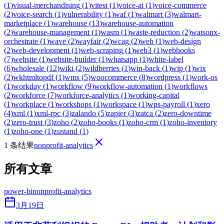
(
1
)
visual-merchandising
(
1
)
vitest
(
1
)
voice-ai
(
1
)
voice-commerce
(
2
)
voice-search
(
1
)
vulnerability
(
1
)
waf
(
1
)
walmart
(
3
)
walmart-
marketplace
(
1
)
warehouse
(
13
)
warehouse-automation
(
2
)
warehouse-management
(
1
)
wasm
(
1
)
waste-reduction
(
2
)
watsonx-
orchestrate
(
1
)
wave
(
2
)
wayfair
(
2
)
wcag
(
2
)
web
(
1
)
web-design
(
2
)
web-development
(
1
)
web-scraping
(
1
)
web3
(
1
)
webhooks
(
7
)
website
(
1
)
website-builder
(
1
)
whatsapp
(
1
)
white-label
(
6
)
wholesale
(
12
)
wiki
(
2
)
wildberries
(
1
)
win-back
(
1
)
wip
(
1
)
wix
(
2
)
wkhtmltopdf
(
1
)
wms
(
5
)
woocommerce
(
8
)
wordpress
(
1
)
work-os
(
1
)
workday
(
1
)
workflow
(
9
)
workflow-automation
(
1
)
workflows
(
2
)
workforce
(
7
)
workforce-analytics
(
1
)
working-capital
(
1
)
workplace
(
1
)
workshops
(
1
)
workspace
(
1
)
wps-payroll
(
1
)
xero
(
4
)
xml
(
1
)
xml-rpc
(
3
)
zalando
(
5
)
zapier
(
3
)
zatca
(
2
)
zero-downtime
(
2
)
zero-trust
(
3
)
zoho
(
2
)
zoho-books
(
1
)
zoho-crm
(
1
)
zoho-inventory
(
1
)
zoho-one
(
1
)
zustand
(
1
)
1 条结果
nonprofit-analytics
所有文章
power-bi
nonprofit-analytics
3月19日