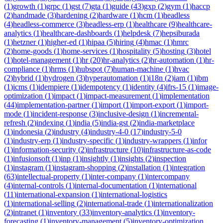
(
1
)
growth
(
1
)
grpc
(
1
)
gst
(
7
)
gta
(
1
)
guide
(
43
)
gxp
(
2
)
gym
(
1
)
haccp
(
2
)
handmade
(
3
)
hardening
(
2
)
hardware
(
1
)
hcm
(
1
)
headless
(
4
)
headless-commerce
(
3
)
headless-erp
(
1
)
healthcare
(
9
)
healthcare-
analytics
(
1
)
healthcare-dashboards
(
1
)
helpdesk
(
7
)
hepsiburada
(
1
)
hetzner
(
1
)
higher-ed
(
1
)
hipaa
(
5
)
hiring
(
4
)
hmac
(
1
)
hmrc
(
2
)
home-goods
(
1
)
home-services
(
1
)
hospitality
(
5
)
hosting
(
3
)
hotel
(
1
)
hotel-management
(
1
)
hr
(
20
)
hr-analytics
(
2
)
hr-automation
(
1
)
hr-
compliance
(
1
)
hrms
(
1
)
hubspot
(
7
)
human-machine
(
1
)
hvac
(
2
)
hybrid
(
1
)
hydrogen
(
3
)
hyperautomation
(
1
)
i18n
(
2
)
iam
(
1
)
ibm
(
1
)
icms
(
1
)
idempiere
(
1
)
idempotency
(
1
)
identity
(
4
)
ifrs-15
(
1
)
image-
optimization
(
1
)
impact
(
1
)
impact-measurement
(
1
)
implementation
(
44
)
implementation-partner
(
1
)
import
(
1
)
import-export
(
1
)
import-
mode
(
1
)
incident-response
(
3
)
inclusive-design
(
1
)
incremental-
refresh
(
2
)
indexing
(
1
)
india
(
5
)
india-gst
(
2
)
india-marketplace
(
1
)
indonesia
(
2
)
industry
(
4
)
industry-4-0
(
17
)
industry-5-0
(
1
)
industry-erp
(
1
)
industry-specific
(
1
)
industry-wrappers
(
1
)
infor
(
1
)
information-security
(
2
)
infrastructure
(
10
)
infrastructure-as-code
(
1
)
infusionsoft
(
1
)
inp
(
1
)
insightly
(
1
)
insights
(
2
)
inspection
(
1
)
instagram
(
1
)
instagram-shopping
(
2
)
installation
(
1
)
integration
(
63
)
intellectual-property
(
1
)
inter-company
(
1
)
intercompany
(
4
)
internal-controls
(
1
)
internal-documentation
(
1
)
international
(
11
)
international-expansion
(
1
)
international-logistics
(
1
)
international-selling
(
2
)
international-trade
(
1
)
internationalization
(
2
)
intranet
(
1
)
inventory
(
33
)
inventory-analytics
(
1
)
inventory-
forecasting
(
1
)
inventory-management
(
5
)
inventory-optimization