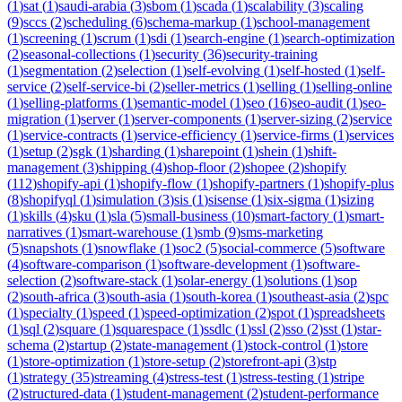
(
1
)
sat
(
1
)
saudi-arabia
(
3
)
sbom
(
1
)
scada
(
1
)
scalability
(
3
)
scaling
(
9
)
sccs
(
2
)
scheduling
(
6
)
schema-markup
(
1
)
school-management
(
1
)
screening
(
1
)
scrum
(
1
)
sdi
(
1
)
search-engine
(
1
)
search-optimization
(
2
)
seasonal-collections
(
1
)
security
(
36
)
security-training
(
1
)
segmentation
(
2
)
selection
(
1
)
self-evolving
(
1
)
self-hosted
(
1
)
self-
service
(
2
)
self-service-bi
(
2
)
seller-metrics
(
1
)
selling
(
1
)
selling-online
(
1
)
selling-platforms
(
1
)
semantic-model
(
1
)
seo
(
16
)
seo-audit
(
1
)
seo-
migration
(
1
)
server
(
1
)
server-components
(
1
)
server-sizing
(
2
)
service
(
1
)
service-contracts
(
1
)
service-efficiency
(
1
)
service-firms
(
1
)
services
(
1
)
setup
(
2
)
sgk
(
1
)
sharding
(
1
)
sharepoint
(
1
)
shein
(
1
)
shift-
management
(
3
)
shipping
(
4
)
shop-floor
(
2
)
shopee
(
2
)
shopify
(
112
)
shopify-api
(
1
)
shopify-flow
(
1
)
shopify-partners
(
1
)
shopify-plus
(
8
)
shopifyql
(
1
)
simulation
(
3
)
sis
(
1
)
sisense
(
1
)
six-sigma
(
1
)
sizing
(
1
)
skills
(
4
)
sku
(
1
)
sla
(
5
)
small-business
(
10
)
smart-factory
(
1
)
smart-
narratives
(
1
)
smart-warehouse
(
1
)
smb
(
9
)
sms-marketing
(
5
)
snapshots
(
1
)
snowflake
(
1
)
soc2
(
5
)
social-commerce
(
5
)
software
(
4
)
software-comparison
(
1
)
software-development
(
1
)
software-
selection
(
2
)
software-stack
(
1
)
solar-energy
(
1
)
solutions
(
1
)
sop
(
2
)
south-africa
(
3
)
south-asia
(
1
)
south-korea
(
1
)
southeast-asia
(
2
)
spc
(
1
)
specialty
(
1
)
speed
(
1
)
speed-optimization
(
2
)
spot
(
1
)
spreadsheets
(
1
)
sql
(
2
)
square
(
1
)
squarespace
(
1
)
ssdlc
(
1
)
ssl
(
2
)
sso
(
2
)
sst
(
1
)
star-
schema
(
2
)
startup
(
2
)
state-management
(
1
)
stock-control
(
1
)
store
(
1
)
store-optimization
(
1
)
store-setup
(
2
)
storefront-api
(
3
)
stp
(
1
)
strategy
(
35
)
streaming
(
4
)
stress-test
(
1
)
stress-testing
(
1
)
stripe
(
2
)
structured-data
(
1
)
student-management
(
2
)
student-performance