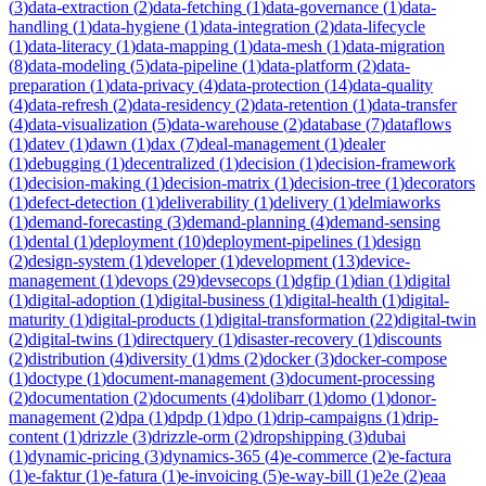
(
3
)
data-extraction
(
2
)
data-fetching
(
1
)
data-governance
(
1
)
data-
handling
(
1
)
data-hygiene
(
1
)
data-integration
(
2
)
data-lifecycle
(
1
)
data-literacy
(
1
)
data-mapping
(
1
)
data-mesh
(
1
)
data-migration
(
8
)
data-modeling
(
5
)
data-pipeline
(
1
)
data-platform
(
2
)
data-
preparation
(
1
)
data-privacy
(
4
)
data-protection
(
14
)
data-quality
(
4
)
data-refresh
(
2
)
data-residency
(
2
)
data-retention
(
1
)
data-transfer
(
4
)
data-visualization
(
5
)
data-warehouse
(
2
)
database
(
7
)
dataflows
(
1
)
datev
(
1
)
dawn
(
1
)
dax
(
7
)
deal-management
(
1
)
dealer
(
1
)
debugging
(
1
)
decentralized
(
1
)
decision
(
1
)
decision-framework
(
1
)
decision-making
(
1
)
decision-matrix
(
1
)
decision-tree
(
1
)
decorators
(
1
)
defect-detection
(
1
)
deliverability
(
1
)
delivery
(
1
)
delmiaworks
(
1
)
demand-forecasting
(
3
)
demand-planning
(
4
)
demand-sensing
(
1
)
dental
(
1
)
deployment
(
10
)
deployment-pipelines
(
1
)
design
(
2
)
design-system
(
1
)
developer
(
1
)
development
(
13
)
device-
management
(
1
)
devops
(
29
)
devsecops
(
1
)
dgfip
(
1
)
dian
(
1
)
digital
(
1
)
digital-adoption
(
1
)
digital-business
(
1
)
digital-health
(
1
)
digital-
maturity
(
1
)
digital-products
(
1
)
digital-transformation
(
22
)
digital-twin
(
2
)
digital-twins
(
1
)
directquery
(
1
)
disaster-recovery
(
1
)
discounts
(
2
)
distribution
(
4
)
diversity
(
1
)
dms
(
2
)
docker
(
3
)
docker-compose
(
1
)
doctype
(
1
)
document-management
(
3
)
document-processing
(
2
)
documentation
(
2
)
documents
(
4
)
dolibarr
(
1
)
domo
(
1
)
donor-
management
(
2
)
dpa
(
1
)
dpdp
(
1
)
dpo
(
1
)
drip-campaigns
(
1
)
drip-
content
(
1
)
drizzle
(
3
)
drizzle-orm
(
2
)
dropshipping
(
3
)
dubai
(
1
)
dynamic-pricing
(
3
)
dynamics-365
(
4
)
e-commerce
(
2
)
e-factura
(
1
)
e-faktur
(
1
)
e-fatura
(
1
)
e-invoicing
(
5
)
e-way-bill
(
1
)
e2e
(
2
)
eaa