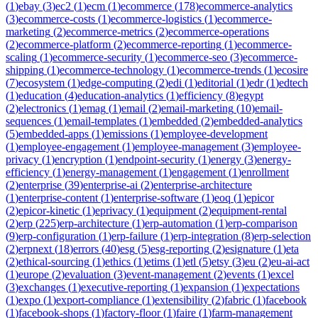
(
1
)
ebay
(
3
)
ec2
(
1
)
ecm
(
1
)
ecommerce
(
178
)
ecommerce-analytics
(
3
)
ecommerce-costs
(
1
)
ecommerce-logistics
(
1
)
ecommerce-
marketing
(
2
)
ecommerce-metrics
(
2
)
ecommerce-operations
(
2
)
ecommerce-platform
(
2
)
ecommerce-reporting
(
1
)
ecommerce-
scaling
(
1
)
ecommerce-security
(
1
)
ecommerce-seo
(
3
)
ecommerce-
shipping
(
1
)
ecommerce-technology
(
1
)
ecommerce-trends
(
1
)
ecosire
(
7
)
ecosystem
(
1
)
edge-computing
(
2
)
edi
(
1
)
editorial
(
1
)
edr
(
1
)
edtech
(
1
)
education
(
4
)
education-analytics
(
1
)
efficiency
(
8
)
egypt
(
2
)
electronics
(
1
)
emag
(
1
)
email
(
2
)
email-marketing
(
10
)
email-
sequences
(
1
)
email-templates
(
1
)
embedded
(
2
)
embedded-analytics
(
5
)
embedded-apps
(
1
)
emissions
(
1
)
employee-development
(
1
)
employee-engagement
(
1
)
employee-management
(
3
)
employee-
privacy
(
1
)
encryption
(
1
)
endpoint-security
(
1
)
energy
(
3
)
energy-
efficiency
(
1
)
energy-management
(
1
)
engagement
(
1
)
enrollment
(
2
)
enterprise
(
39
)
enterprise-ai
(
2
)
enterprise-architecture
(
1
)
enterprise-content
(
1
)
enterprise-software
(
1
)
eoq
(
1
)
epicor
(
2
)
epicor-kinetic
(
1
)
eprivacy
(
1
)
equipment
(
2
)
equipment-rental
(
2
)
erp
(
225
)
erp-architecture
(
1
)
erp-automation
(
1
)
erp-comparison
(
9
)
erp-configuration
(
1
)
erp-failure
(
1
)
erp-integration
(
8
)
erp-selection
(
2
)
erpnext
(
18
)
errors
(
40
)
esg
(
5
)
esg-reporting
(
2
)
esignature
(
1
)
eta
(
2
)
ethical-sourcing
(
1
)
ethics
(
1
)
etims
(
1
)
etl
(
5
)
etsy
(
3
)
eu
(
2
)
eu-ai-act
(
1
)
europe
(
2
)
evaluation
(
3
)
event-management
(
2
)
events
(
1
)
excel
(
3
)
exchanges
(
1
)
executive-reporting
(
1
)
expansion
(
1
)
expectations
(
1
)
expo
(
1
)
export-compliance
(
1
)
extensibility
(
2
)
fabric
(
1
)
facebook
(
1
)
facebook-shops
(
1
)
factory-floor
(
1
)
faire
(
1
)
farm-management