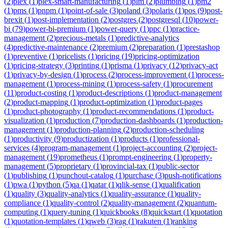
(
2
)
plex
(
1
)
plex-smart-manufacturing
(
1
)
plm
(
2
)
plumbing
(
1
)
pm2
(
1
)
pms
(
1
)
pnpm
(
1
)
point-of-sale
(
3
)
poland
(
3
)
polaris
(
1
)
pos
(
9
)
post-
brexit
(
1
)
post-implementation
(
2
)
postgres
(
2
)
postgresql
(
10
)
power-
bi
(
79
)
power-bi-premium
(
1
)
power-query
(
1
)
ppc
(
1
)
practice-
management
(
2
)
precious-metals
(
1
)
predictive-analytics
(
4
)
predictive-maintenance
(
2
)
premium
(
2
)
preparation
(
1
)
prestashop
(
1
)
preventive
(
1
)
pricelists
(
1
)
pricing
(
19
)
pricing-optimization
(
1
)
pricing-strategy
(
3
)
printing
(
1
)
prisma
(
1
)
privacy
(
12
)
privacy-act
(
1
)
privacy-by-design
(
1
)
process
(
2
)
process-improvement
(
1
)
process-
management
(
1
)
process-mining
(
1
)
process-safety
(
1
)
procurement
(
11
)
product-costing
(
1
)
product-descriptions
(
1
)
product-management
(
2
)
product-mapping
(
1
)
product-optimization
(
1
)
product-pages
(
1
)
product-photography
(
1
)
product-recommendations
(
1
)
product-
visualization
(
1
)
production
(
7
)
production-dashboards
(
1
)
production-
management
(
1
)
production-planning
(
2
)
production-scheduling
(
1
)
productivity
(
9
)
productization
(
1
)
products
(
1
)
professional-
services
(
4
)
program-management
(
1
)
project-accounting
(
2
)
project-
management
(
19
)
prometheus
(
1
)
prompt-engineering
(
1
)
property-
management
(
5
)
proprietary
(
1
)
provincial-tax
(
1
)
public-sector
(
1
)
publishing
(
1
)
punchout-catalog
(
1
)
purchase
(
3
)
push-notifications
(
1
)
pwa
(
1
)
python
(
5
)
qa
(
1
)
qatar
(
1
)
qlik-sense
(
1
)
qualification
(
1
)
quality
(
3
)
quality-analytics
(
1
)
quality-assurance
(
1
)
quality-
compliance
(
1
)
quality-control
(
2
)
quality-management
(
2
)
quantum-
computing
(
1
)
query-tuning
(
1
)
quickbooks
(
8
)
quickstart
(
1
)
quotation
(
1
)
quotation-templates
(
1
)
qweb
(
3
)
rag
(
1
)
rakuten
(
1
)
ranking