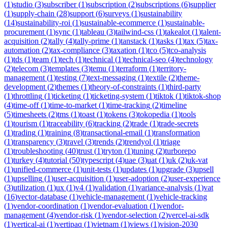
(
1
)
studio
(
3
)
subscriber
(
1
)
subscription
(
2
)
subscriptions
(
6
)
supplier
(
1
)
supply-chain
(
28
)
support
(
6
)
surveys
(
1
)
sustainability
(
14
)
sustainability-roi
(
1
)
sustainable-ecommerce
(
1
)
sustainable-
procurement
(
1
)
sync
(
1
)
tableau
(
3
)
tailwind-css
(
1
)
takealot
(
1
)
talent-
acquisition
(
2
)
tally
(
4
)
tally-prime
(
1
)
tanstack
(
1
)
tasks
(
1
)
tax
(
5
)
tax-
automation
(
2
)
tax-compliance
(
3
)
taxation
(
1
)
tco
(
5
)
tco-analysis
(
1
)
tds
(
1
)
team
(
1
)
tech
(
1
)
technical
(
1
)
technical-seo
(
4
)
technology
(
2
)
telecom
(
3
)
templates
(
3
)
temu
(
1
)
terraform
(
1
)
territory-
management
(
1
)
testing
(
7
)
text-messaging
(
1
)
textile
(
2
)
theme-
development
(
2
)
themes
(
1
)
theory-of-constraints
(
1
)
third-party
(
1
)
throttling
(
1
)
ticketing
(
1
)
ticketing-system
(
1
)
tiktok
(
1
)
tiktok-shop
(
4
)
time-off
(
1
)
time-to-market
(
1
)
time-tracking
(
2
)
timeline
(
5
)
timesheets
(
2
)
tms
(
1
)
toast
(
1
)
tokens
(
3
)
tokopedia
(
1
)
tools
(
1
)
tourism
(
1
)
traceability
(
6
)
tracking
(
2
)
trade
(
1
)
trade-secrets
(
1
)
trading
(
1
)
training
(
8
)
transactional-email
(
1
)
transformation
(
1
)
transparency
(
3
)
travel
(
3
)
trends
(
2
)
trendyol
(
1
)
triage
(
1
)
troubleshooting
(
40
)
trust
(
1
)
tryton
(
1
)
tuning
(
2
)
turborepo
(
1
)
turkey
(
4
)
tutorial
(
50
)
typescript
(
4
)
uae
(
3
)
uat
(
1
)
uk
(
2
)
uk-vat
(
1
)
unified-commerce
(
1
)
unit-tests
(
1
)
updates
(
1
)
upgrade
(
3
)
upsell
(
1
)
upselling
(
1
)
user-acquisition
(
1
)
user-adoption
(
2
)
user-experience
(
3
)
utilization
(
1
)
ux
(
1
)
v4
(
1
)
validation
(
1
)
variance-analysis
(
1
)
vat
(
16
)
vector-database
(
1
)
vehicle-management
(
1
)
vehicle-tracking
(
1
)
vendor-coordination
(
1
)
vendor-evaluation
(
1
)
vendor-
management
(
4
)
vendor-risk
(
1
)
vendor-selection
(
2
)
vercel-ai-sdk
(
1
)
vertical-ai
(
1
)
vertipaq
(
1
)
vietnam
(
1
)
views
(
1
)
vision-2030