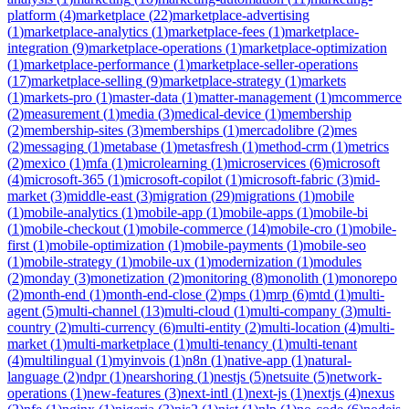
platform
(
4
)
marketplace
(
22
)
marketplace-advertising
(
1
)
marketplace-analytics
(
1
)
marketplace-fees
(
1
)
marketplace-
integration
(
9
)
marketplace-operations
(
1
)
marketplace-optimization
(
1
)
marketplace-performance
(
1
)
marketplace-seller-operations
(
17
)
marketplace-selling
(
9
)
marketplace-strategy
(
1
)
markets
(
1
)
markets-pro
(
1
)
master-data
(
1
)
matter-management
(
1
)
mcommerce
(
2
)
measurement
(
1
)
media
(
3
)
medical-device
(
1
)
membership
(
2
)
membership-sites
(
3
)
memberships
(
1
)
mercadolibre
(
2
)
mes
(
2
)
messaging
(
1
)
metabase
(
1
)
metasfresh
(
1
)
method-crm
(
1
)
metrics
(
2
)
mexico
(
1
)
mfa
(
1
)
microlearning
(
1
)
microservices
(
6
)
microsoft
(
4
)
microsoft-365
(
1
)
microsoft-copilot
(
1
)
microsoft-fabric
(
3
)
mid-
market
(
3
)
middle-east
(
3
)
migration
(
29
)
migrations
(
1
)
mobile
(
1
)
mobile-analytics
(
1
)
mobile-app
(
1
)
mobile-apps
(
1
)
mobile-bi
(
1
)
mobile-checkout
(
1
)
mobile-commerce
(
14
)
mobile-cro
(
1
)
mobile-
first
(
1
)
mobile-optimization
(
1
)
mobile-payments
(
1
)
mobile-seo
(
1
)
mobile-strategy
(
1
)
mobile-ux
(
1
)
modernization
(
1
)
modules
(
2
)
monday
(
3
)
monetization
(
2
)
monitoring
(
8
)
monolith
(
1
)
monorepo
(
2
)
month-end
(
1
)
month-end-close
(
2
)
mps
(
1
)
mrp
(
6
)
mtd
(
1
)
multi-
agent
(
5
)
multi-channel
(
13
)
multi-cloud
(
1
)
multi-company
(
3
)
multi-
country
(
2
)
multi-currency
(
6
)
multi-entity
(
2
)
multi-location
(
4
)
multi-
market
(
1
)
multi-marketplace
(
1
)
multi-tenancy
(
1
)
multi-tenant
(
4
)
multilingual
(
1
)
myinvois
(
1
)
n8n
(
1
)
native-app
(
1
)
natural-
language
(
2
)
ndpr
(
1
)
nearshoring
(
1
)
nestjs
(
5
)
netsuite
(
5
)
network-
operations
(
1
)
new-features
(
3
)
next-intl
(
1
)
next-js
(
1
)
nextjs
(
4
)
nexus