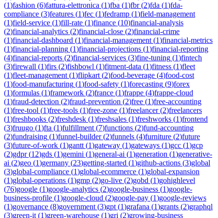
(
1
)
fashion
(
6
)
fattura-elettronica
(
1
)
fba
(
1
)
fbr
(
2
)
fda
(
1
)
fda-
compliance
(
3
)
features
(
1
)
fec
(
1
)
fedramp
(
1
)
field-management
(
1
)
field-service
(
1
)
fill-rate
(
1
)
finance
(
10
)
financial-analysis
(
2
)
financial-analytics
(
2
)
financial-close
(
2
)
financial-crime
(
1
)
financial-dashboard
(
1
)
financial-management
(
1
)
financial-metrics
(
1
)
financial-planning
(
1
)
financial-projections
(
1
)
financial-reporting
(
4
)
financial-reports
(
2
)
financial-services
(
3
)
fine-tuning
(
1
)
fintech
(
3
)
firewall
(
1
)
firs
(
2
)
fishbowl
(
1
)
fitment-data
(
1
)
fitness
(
1
)
fleet
(
1
)
fleet-management
(
1
)
flipkart
(
2
)
food-beverage
(
4
)
food-cost
(
1
)
food-manufacturing
(
1
)
food-safety
(
1
)
forecasting
(
9
)
forex
(
1
)
formulas
(
1
)
framework
(
2
)
france
(
1
)
frappe
(
4
)
frappe-cloud
(
1
)
fraud-detection
(
2
)
fraud-prevention
(
2
)
free
(
1
)
free-accounting
(
1
)
free-tool
(
1
)
free-tools
(
1
)
free-zone
(
1
)
freelancer
(
2
)
freelancers
(
1
)
freshbooks
(
2
)
freshdesk
(
1
)
freshsales
(
1
)
freshworks
(
1
)
frontend
(
3
)
fruugo
(
1
)
fta
(
1
)
fulfillment
(
7
)
functions
(
2
)
fund-accounting
(
2
)
fundraising
(
1
)
funnel-builder
(
2
)
funnels
(
4
)
furniture
(
2
)
future
(
3
)
future-of-work
(
1
)
gantt
(
1
)
gateway
(
1
)
gateways
(
1
)
gcc
(
1
)
gcp
(
2
)
gdpr
(
12
)
gds
(
1
)
gemini
(
1
)
general-ai
(
1
)
generation
(
1
)
generative-
ai
(
2
)
geo
(
1
)
germany
(
23
)
getting-started
(
1
)
github-actions
(
3
)
global
(
3
)
global-compliance
(
1
)
global-ecommerce
(
1
)
global-expansion
(
1
)
global-operations
(
1
)
gmp
(
2
)
go-live
(
2
)
gobd
(
1
)
gohighlevel
(
76
)
google
(
1
)
google-analytics
(
2
)
google-business
(
1
)
google-
business-profile
(
1
)
google-cloud
(
2
)
google-pay
(
1
)
google-reviews
(
1
)
governance
(
8
)
government
(
3
)
gpt
(
1
)
grafana
(
1
)
grants
(
2
)
graphql
(
3
)
green-it
(
1
)
green-warehouse
(
1
)
gri
(
2
)
growing-business