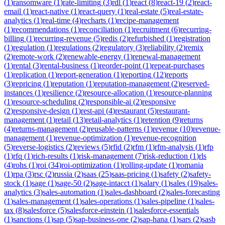
(
1
)
ransomware
(
1
)
rate-limiting
(
3
)
rdl
(
1
)
react
(
8
)
react-19
(
2
)
react-
email
(
1
)
react-native
(
1
)
react-query
(
1
)
real-estate
(
5
)
real-estate-
analytics
(
1
)
real-time
(
4
)
recharts
(
1
)
recipe-management
(
1
)
recommendations
(
1
)
reconciliation
(
1
)
recruitment
(
6
)
recurring-
billing
(
1
)
recurring-revenue
(
5
)
redis
(
2
)
refurbished
(
1
)
registration
(
1
)
regulation
(
1
)
regulations
(
2
)
regulatory
(
3
)
reliability
(
2
)
remix
(
2
)
remote-work
(
2
)
renewable-energy
(
1
)
renewal-management
(
1
)
rental
(
3
)
rental-business
(
1
)
reorder-point
(
1
)
repeat-purchases
(
1
)
replication
(
1
)
report-generation
(
1
)
reporting
(
12
)
reports
(
3
)
repricing
(
1
)
reputation
(
1
)
reputation-management
(
2
)
reserved-
instances
(
1
)
resilience
(
2
)
resource-allocation
(
1
)
resource-planning
(
1
)
resource-scheduling
(
2
)
responsible-ai
(
2
)
responsive
(
2
)
responsive-design
(
1
)
rest-api
(
4
)
restaurant
(
5
)
restaurant-
management
(
1
)
retail
(
13
)
retail-analytics
(
1
)
retention
(
9
)
returns
(
4
)
returns-management
(
2
)
reusable-patterns
(
1
)
revenue
(
10
)
revenue-
management
(
1
)
revenue-optimization
(
1
)
revenue-recognition
(
5
)
reverse-logistics
(
2
)
reviews
(
5
)
rfid
(
2
)
rfm
(
1
)
rfm-analysis
(
1
)
rfp
(
1
)
rfq
(
1
)
rich-results
(
1
)
risk-management
(
7
)
risk-reduction
(
1
)
rls
(
4
)
rohs
(
1
)
roi
(
34
)
roi-optimization
(
1
)
rolling-update
(
1
)
romania
(
1
)
rpa
(
3
)
rsc
(
2
)
russia
(
2
)
saas
(
25
)
saas-pricing
(
1
)
safety
(
2
)
safety-
stock
(
1
)
sage
(
1
)
sage-50
(
2
)
sage-intacct
(
1
)
salary
(
1
)
sales
(
19
)
sales-
analytics
(
3
)
sales-automation
(
1
)
sales-dashboard
(
2
)
sales-forecasting
(
1
)
sales-management
(
1
)
sales-operations
(
1
)
sales-pipeline
(
1
)
sales-
tax
(
8
)
salesforce
(
5
)
salesforce-einstein
(
1
)
salesforce-essentials
(
1
)
sanctions
(
1
)
sap
(
5
)
sap-business-one
(
2
)
sap-hana
(
1
)
sars
(
2
)
sasb