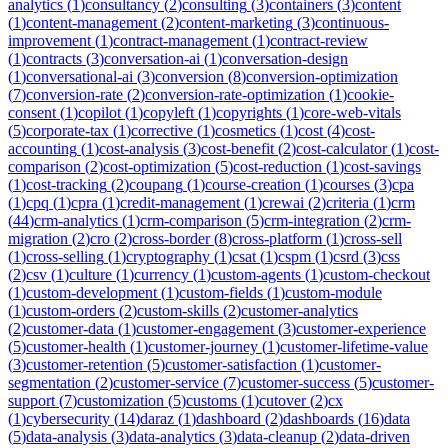
analytics
(
1
)
consultancy
(
2
)
consulting
(
3
)
containers
(
3
)
content
(
1
)
content-management
(
2
)
content-marketing
(
3
)
continuous-
improvement
(
1
)
contract-management
(
1
)
contract-review
(
1
)
contracts
(
3
)
conversation-ai
(
1
)
conversation-design
(
1
)
conversational-ai
(
3
)
conversion
(
8
)
conversion-optimization
(
7
)
conversion-rate
(
2
)
conversion-rate-optimization
(
1
)
cookie-
consent
(
1
)
copilot
(
1
)
copyleft
(
1
)
copyrights
(
1
)
core-web-vitals
(
5
)
corporate-tax
(
1
)
corrective
(
1
)
cosmetics
(
1
)
cost
(
4
)
cost-
accounting
(
1
)
cost-analysis
(
3
)
cost-benefit
(
2
)
cost-calculator
(
1
)
cost-
comparison
(
2
)
cost-optimization
(
5
)
cost-reduction
(
1
)
cost-savings
(
1
)
cost-tracking
(
2
)
coupang
(
1
)
course-creation
(
1
)
courses
(
3
)
cpa
(
1
)
cpq
(
1
)
cpra
(
1
)
credit-management
(
1
)
crewai
(
2
)
criteria
(
1
)
crm
(
44
)
crm-analytics
(
1
)
crm-comparison
(
5
)
crm-integration
(
2
)
crm-
migration
(
2
)
cro
(
2
)
cross-border
(
8
)
cross-platform
(
1
)
cross-sell
(
1
)
cross-selling
(
1
)
cryptography
(
1
)
csat
(
1
)
cspm
(
1
)
csrd
(
3
)
css
(
2
)
csv
(
1
)
culture
(
1
)
currency
(
1
)
custom-agents
(
1
)
custom-checkout
(
1
)
custom-development
(
1
)
custom-fields
(
1
)
custom-module
(
1
)
custom-orders
(
2
)
custom-skills
(
2
)
customer-analytics
(
2
)
customer-data
(
1
)
customer-engagement
(
3
)
customer-experience
(
5
)
customer-health
(
1
)
customer-journey
(
1
)
customer-lifetime-value
(
3
)
customer-retention
(
5
)
customer-satisfaction
(
1
)
customer-
segmentation
(
2
)
customer-service
(
7
)
customer-success
(
5
)
customer-
support
(
7
)
customization
(
5
)
customs
(
1
)
cutover
(
2
)
cx
(
1
)
cybersecurity
(
14
)
daraz
(
1
)
dashboard
(
2
)
dashboards
(
16
)
data
(
5
)
data-analysis
(
3
)
data-analytics
(
3
)
data-cleanup
(
2
)
data-driven