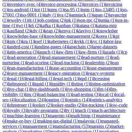
(
1
)
inventory-sync
(
4
)
invoice-processing
(
2
)
invoices
(
1
)
invoicing
(
1
)
ios-android
(
1
)
iot
(
11
)
iqms
(
1
)
isa-95
(
1
)
isms
(
1
)
iso-13485
(
1
)
iso-
27001
(
3
)
iso-9001
(
1
)
italy
(
1
)
iva
(
2
)
jamstack
(
1
)
japan
(
2
)
javascript
(
1
)
jewelry
(
1
)
jit
(
1
)
job-costing
(
2
)
jpk
(
1
)
json-rpc
(
2
)
jumia
(
1
)
just-in-
time
(
1
)
jwt
(
1
)
k6
(
2
)
kafka
(
1
)
kanban
(
3
)
katana
(
1
)
katana-mrp
(
1
)
kaufland
(
2
)
kdv
(
1
)
keap
(
2
)
kenya
(
1
)
klaviyo
(
1
)
knowledge
(
1
)
knowledge-base
(
4
)
knowledge-management
(
2
)
korea
(
1
)
kpi
(
3
)
kpis
(
3
)
kra
(
1
)
ksef
(
1
)
kubernetes
(
1
)
kvkk
(
1
)
kyc
(
1
)
labor-law
(
1
)
landed-cost
(
1
)
landing-pages
(
4
)
langchain
(
3
)
large-datasets
(
1
)
latin-america
(
3
)
launch
(
1
)
law-firm
(
1
)
law-firms
(
1
)
lazada
(
1
)
lcp
(
1
)
lead-generation
(
3
)
lead-management
(
2
)
lead-nurture
(
1
)
lead-
nurturing
(
1
)
lead-scoring
(
2
)
lead-tracking
(
1
)
leadership
(
2
)
lean
(
1
)
lean-manufacturing
(
1
)
lease-accounting
(
1
)
lease-management
(
2
)
leave-management
(
1
)
legacy-migration
(
1
)
legacy-systems
(
1
)
legal
(
16
)
legal-billing
(
1
)
legal-tech
(
1
)
lgpd
(
1
)
licensing
(
7
)
lightspeed
(
1
)
liquid
(
1
)
liquidity
(
1
)
listing
(
1
)
listing-optimization
(
1
)
live-chat
(
1
)
live-dashboards
(
1
)
live-shopping
(
1
)
llm
(
4
)
llm-
visibility
(
1
)
lms
(
3
)
load-balancing
(
1
)
load-testing
(
3
)
local
(
1
)
local-
seo
(
4
)
localization
(
24
)
logging
(
1
)
logistics
(
14
)
logistics-analytics
(
1
)
lohnsteuer
(
1
)
looker
(
2
)
looker-studio
(
2
)
lot-tracking
(
1
)
low-code
(
6
)
loyalty
(
3
)
loyalty-programs
(
2
)
ltv
(
1
)
mach
(
1
)
mach-architecture
(
1
)
machine-learning
(
13
)
magento
(
4
)
mailchimp
(
1
)
maintenance
(
4
)
make-or-buy
(
1
)
making-tax-digital
(
1
)
malaysia
(
1
)
managed-
services
(
1
)
management
(
1
)
manufacturing
(
53
)
margins
(
2
)
market-
analysis
(
1
)
marketing
(
10
)
marketing-automation
(
11
)
marketing-