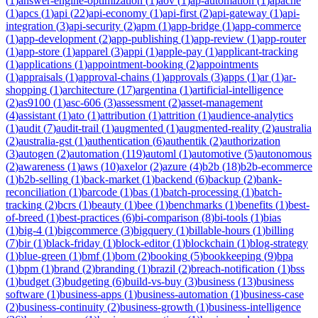
(
1
)
answer-engine-optimization
(
1
)
aov
(
1
)
ap-automation
(
1
)
apache
(
1
)
apcs
(
1
)
api
(
22
)
api-economy
(
1
)
api-first
(
2
)
api-gateway
(
1
)
api-
integration
(
3
)
api-security
(
2
)
apm
(
1
)
app-bridge
(
1
)
app-commerce
(
1
)
app-development
(
2
)
app-publishing
(
1
)
app-review
(
1
)
app-router
(
1
)
app-store
(
1
)
apparel
(
3
)
appi
(
1
)
apple-pay
(
1
)
applicant-tracking
(
1
)
applications
(
1
)
appointment-booking
(
2
)
appointments
(
1
)
appraisals
(
1
)
approval-chains
(
1
)
approvals
(
3
)
apps
(
1
)
ar
(
1
)
ar-
shopping
(
1
)
architecture
(
17
)
argentina
(
1
)
artificial-intelligence
(
2
)
as9100
(
1
)
asc-606
(
3
)
assessment
(
2
)
asset-management
(
4
)
assistant
(
1
)
ato
(
1
)
attribution
(
1
)
attrition
(
1
)
audience-analytics
(
1
)
audit
(
7
)
audit-trail
(
1
)
augmented
(
1
)
augmented-reality
(
2
)
australia
(
2
)
australia-gst
(
1
)
authentication
(
6
)
authentik
(
2
)
authorization
(
3
)
autogen
(
2
)
automation
(
119
)
automl
(
1
)
automotive
(
5
)
autonomous
(
2
)
awareness
(
1
)
aws
(
10
)
axelor
(
2
)
azure
(
4
)
b2b
(
18
)
b2b-ecommerce
(
1
)
b2b-selling
(
1
)
back-market
(
1
)
backend
(
6
)
backup
(
2
)
bank-
reconciliation
(
1
)
barcode
(
1
)
bas
(
1
)
batch-processing
(
1
)
batch-
tracking
(
2
)
bcrs
(
1
)
beauty
(
1
)
bee
(
1
)
benchmarks
(
1
)
benefits
(
1
)
best-
of-breed
(
1
)
best-practices
(
6
)
bi-comparison
(
8
)
bi-tools
(
1
)
bias
(
1
)
big-4
(
1
)
bigcommerce
(
3
)
bigquery
(
1
)
billable-hours
(
1
)
billing
(
7
)
bir
(
1
)
black-friday
(
1
)
block-editor
(
1
)
blockchain
(
1
)
blog-strategy
(
1
)
blue-green
(
1
)
bmf
(
1
)
bom
(
2
)
booking
(
5
)
bookkeeping
(
9
)
bpa
(
1
)
bpm
(
1
)
brand
(
2
)
branding
(
1
)
brazil
(
2
)
breach-notification
(
1
)
bss
(
1
)
budget
(
3
)
budgeting
(
6
)
build-vs-buy
(
3
)
business
(
13
)
business
software
(
1
)
business-apps
(
1
)
business-automation
(
1
)
business-case
(
2
)
business-continuity
(
2
)
business-growth
(
1
)
business-intelligence