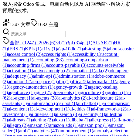
深入探索 Odoo 集成、电商自动化以及 AI 驱动商业解决方案
背后的技术。
1247
文章
1632
主题
全部（1247）
2026
(
6
)
3d
(
1
)
3pl
(
3
)
4pl
(
1
)
AP-AR
(
1
)
HR
(
1
)
IFRS
(
1
)
KPIs
(
1
)
a11y
(
1
)
a2p-10dlc
(
1
)
ab-testing
(
5
)
about-ecosire
(
1
)
access-control
(
2
)
access-rights
(
1
)
accessibility
(
3
)
account-
management
(
1
)
accounting
(
83
)
accounting-comparison
(
1
)
accounting-firms
(
1
)
accounts-payable
(
3
)
accounts-receivable
(
1
)
activation
(
1
)
activecampaign
(
2
)
acumatica
(
1
)
ada
(
2
)
adempiere
(
1
)
adequacy
(
1
)
admin-api
(
1
)
administration
(
1
)
adobe-commerce
(
2
)
adoption
(
2
)
aerospace
(
1
)
afip
(
1
)
africa
(
2
)
aftermarket
(
1
)
agency
(
13
)
agency-automation
(
1
)
agency-growth
(
2
)
agency-scaling
(
1
)
agentforce
(
1
)
agile
(
2
)
agreements
(
1
)
agriculture
(
3
)
agritech
(
1
)
ai
(
62
)
ai-agent
(
1
)
ai-agents
(
38
)
ai-analytics
(
2
)
ai-architecture
(
2
)
ai-
assistants
(
1
)
ai-automation
(
6
)
ai-bot
(
1
)
ai-chatbot
(
1
)
ai-comparison
(
1
)
ai-content
(
1
)
ai-development
(
1
)
ai-ethics
(
1
)
ai-frameworks
(
2
)
ai-
investment
(
1
)
ai-queries
(
1
)
ai-search
(
3
)
ai-security
(
1
)
ai-testing
(
1
)
ai-threats
(
1
)
alerting
(
2
)
alexa
(
1
)
alibaba
(
1
)
aliexpress
(
1
)
all-in-one
(
2
)
allegro
(
2
)
amazon
(
7
)
amazon-ads
(
1
)
amazon-ppc
(
1
)
amazon-
seller
(
1
)
aml
(
1
)
analytics
(
40
)
announcement
(
1
)
anomaly-detection