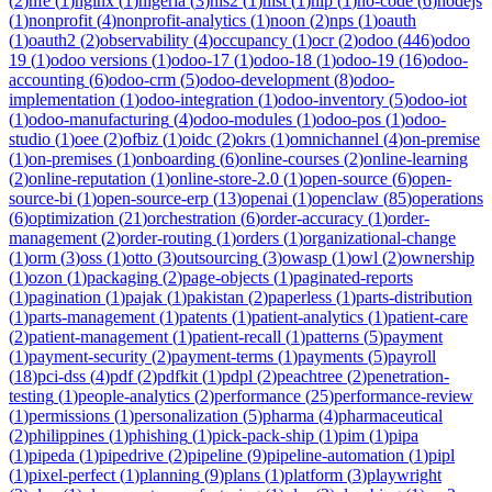
(
2
)
nfe
(
1
)
nginx
(
1
)
nigeria
(
3
)
nis2
(
1
)
nist
(
1
)
nlp
(
1
)
no-code
(
6
)
nodejs
(
1
)
nonprofit
(
4
)
nonprofit-analytics
(
1
)
noon
(
2
)
nps
(
1
)
oauth
(
1
)
oauth2
(
2
)
observability
(
4
)
occupancy
(
1
)
ocr
(
2
)
odoo
(
446
)
odoo
19
(
1
)
odoo versions
(
1
)
odoo-17
(
1
)
odoo-18
(
1
)
odoo-19
(
16
)
odoo-
accounting
(
6
)
odoo-crm
(
5
)
odoo-development
(
8
)
odoo-
implementation
(
1
)
odoo-integration
(
1
)
odoo-inventory
(
5
)
odoo-iot
(
1
)
odoo-manufacturing
(
4
)
odoo-modules
(
1
)
odoo-pos
(
1
)
odoo-
studio
(
1
)
oee
(
2
)
ofbiz
(
1
)
oidc
(
2
)
okrs
(
1
)
omnichannel
(
4
)
on-premise
(
1
)
on-premises
(
1
)
onboarding
(
6
)
online-courses
(
2
)
online-learning
(
2
)
online-reputation
(
1
)
online-store-2.0
(
1
)
open-source
(
6
)
open-
source-bi
(
1
)
open-source-erp
(
13
)
openai
(
1
)
openclaw
(
85
)
operations
(
6
)
optimization
(
21
)
orchestration
(
6
)
order-accuracy
(
1
)
order-
management
(
2
)
order-routing
(
1
)
orders
(
1
)
organizational-change
(
1
)
orm
(
3
)
oss
(
1
)
otto
(
3
)
outsourcing
(
3
)
owasp
(
1
)
owl
(
2
)
ownership
(
1
)
ozon
(
1
)
packaging
(
2
)
page-objects
(
1
)
paginated-reports
(
1
)
pagination
(
1
)
pajak
(
1
)
pakistan
(
2
)
paperless
(
1
)
parts-distribution
(
1
)
parts-management
(
1
)
patents
(
1
)
patient-analytics
(
1
)
patient-care
(
2
)
patient-management
(
1
)
patient-recall
(
1
)
patterns
(
5
)
payment
(
1
)
payment-security
(
2
)
payment-terms
(
1
)
payments
(
5
)
payroll
(
18
)
pci-dss
(
4
)
pdf
(
2
)
pdfkit
(
1
)
pdpl
(
2
)
peachtree
(
2
)
penetration-
testing
(
1
)
people-analytics
(
2
)
performance
(
25
)
performance-review
(
1
)
permissions
(
1
)
personalization
(
5
)
pharma
(
4
)
pharmaceutical
(
2
)
philippines
(
1
)
phishing
(
1
)
pick-pack-ship
(
1
)
pim
(
1
)
pipa
(
1
)
pipeda
(
1
)
pipedrive
(
2
)
pipeline
(
9
)
pipeline-automation
(
1
)
pipl
(
1
)
pixel-perfect
(
1
)
planning
(
9
)
plans
(
1
)
platform
(
3
)
playwright