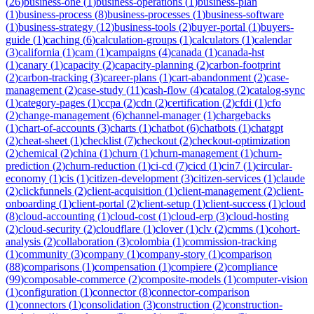
(
26
)
business-one
(
1
)
business-operations
(
1
)
business-plan
(
1
)
business-process
(
8
)
business-processes
(
1
)
business-software
(
1
)
business-strategy
(
12
)
business-tools
(
2
)
buyer-portal
(
1
)
buyers-
guide
(
1
)
caching
(
6
)
calculation-groups
(
1
)
calculators
(
1
)
calendar
(
3
)
california
(
1
)
cam
(
1
)
campaigns
(
4
)
canada
(
1
)
canada-hst
(
1
)
canary
(
1
)
capacity
(
2
)
capacity-planning
(
2
)
carbon-footprint
(
2
)
carbon-tracking
(
3
)
career-plans
(
1
)
cart-abandonment
(
2
)
case-
management
(
2
)
case-study
(
11
)
cash-flow
(
4
)
catalog
(
2
)
catalog-sync
(
1
)
category-pages
(
1
)
ccpa
(
2
)
cdn
(
2
)
certification
(
2
)
cfdi
(
1
)
cfo
(
2
)
change-management
(
6
)
channel-manager
(
1
)
chargebacks
(
1
)
chart-of-accounts
(
3
)
charts
(
1
)
chatbot
(
6
)
chatbots
(
1
)
chatgpt
(
2
)
cheat-sheet
(
1
)
checklist
(
7
)
checkout
(
2
)
checkout-optimization
(
2
)
chemical
(
2
)
china
(
1
)
churn
(
1
)
churn-management
(
1
)
churn-
prediction
(
2
)
churn-reduction
(
1
)
ci-cd
(
7
)
cicd
(
1
)
cin7
(
1
)
circular-
economy
(
1
)
cis
(
1
)
citizen-development
(
3
)
citizen-services
(
1
)
claude
(
2
)
clickfunnels
(
2
)
client-acquisition
(
1
)
client-management
(
2
)
client-
onboarding
(
1
)
client-portal
(
2
)
client-setup
(
1
)
client-success
(
1
)
cloud
(
8
)
cloud-accounting
(
1
)
cloud-cost
(
1
)
cloud-erp
(
3
)
cloud-hosting
(
2
)
cloud-security
(
2
)
cloudflare
(
1
)
clover
(
1
)
clv
(
2
)
cmms
(
1
)
cohort-
analysis
(
2
)
collaboration
(
3
)
colombia
(
1
)
commission-tracking
(
1
)
community
(
3
)
company
(
1
)
company-story
(
1
)
comparison
(
88
)
comparisons
(
1
)
compensation
(
1
)
compiere
(
2
)
compliance
(
99
)
composable-commerce
(
2
)
composite-models
(
1
)
computer-vision
(
1
)
configuration
(
1
)
connector
(
8
)
connector-comparison
(
1
)
connectors
(
1
)
consolidation
(
3
)
construction
(
2
)
construction-