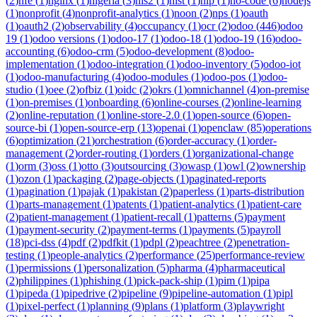
(
2
)
nfe
(
1
)
nginx
(
1
)
nigeria
(
3
)
nis2
(
1
)
nist
(
1
)
nlp
(
1
)
no-code
(
6
)
nodejs
(
1
)
nonprofit
(
4
)
nonprofit-analytics
(
1
)
noon
(
2
)
nps
(
1
)
oauth
(
1
)
oauth2
(
2
)
observability
(
4
)
occupancy
(
1
)
ocr
(
2
)
odoo
(
446
)
odoo
19
(
1
)
odoo versions
(
1
)
odoo-17
(
1
)
odoo-18
(
1
)
odoo-19
(
16
)
odoo-
accounting
(
6
)
odoo-crm
(
5
)
odoo-development
(
8
)
odoo-
implementation
(
1
)
odoo-integration
(
1
)
odoo-inventory
(
5
)
odoo-iot
(
1
)
odoo-manufacturing
(
4
)
odoo-modules
(
1
)
odoo-pos
(
1
)
odoo-
studio
(
1
)
oee
(
2
)
ofbiz
(
1
)
oidc
(
2
)
okrs
(
1
)
omnichannel
(
4
)
on-premise
(
1
)
on-premises
(
1
)
onboarding
(
6
)
online-courses
(
2
)
online-learning
(
2
)
online-reputation
(
1
)
online-store-2.0
(
1
)
open-source
(
6
)
open-
source-bi
(
1
)
open-source-erp
(
13
)
openai
(
1
)
openclaw
(
85
)
operations
(
6
)
optimization
(
21
)
orchestration
(
6
)
order-accuracy
(
1
)
order-
management
(
2
)
order-routing
(
1
)
orders
(
1
)
organizational-change
(
1
)
orm
(
3
)
oss
(
1
)
otto
(
3
)
outsourcing
(
3
)
owasp
(
1
)
owl
(
2
)
ownership
(
1
)
ozon
(
1
)
packaging
(
2
)
page-objects
(
1
)
paginated-reports
(
1
)
pagination
(
1
)
pajak
(
1
)
pakistan
(
2
)
paperless
(
1
)
parts-distribution
(
1
)
parts-management
(
1
)
patents
(
1
)
patient-analytics
(
1
)
patient-care
(
2
)
patient-management
(
1
)
patient-recall
(
1
)
patterns
(
5
)
payment
(
1
)
payment-security
(
2
)
payment-terms
(
1
)
payments
(
5
)
payroll
(
18
)
pci-dss
(
4
)
pdf
(
2
)
pdfkit
(
1
)
pdpl
(
2
)
peachtree
(
2
)
penetration-
testing
(
1
)
people-analytics
(
2
)
performance
(
25
)
performance-review
(
1
)
permissions
(
1
)
personalization
(
5
)
pharma
(
4
)
pharmaceutical
(
2
)
philippines
(
1
)
phishing
(
1
)
pick-pack-ship
(
1
)
pim
(
1
)
pipa
(
1
)
pipeda
(
1
)
pipedrive
(
2
)
pipeline
(
9
)
pipeline-automation
(
1
)
pipl
(
1
)
pixel-perfect
(
1
)
planning
(
9
)
plans
(
1
)
platform
(
3
)
playwright