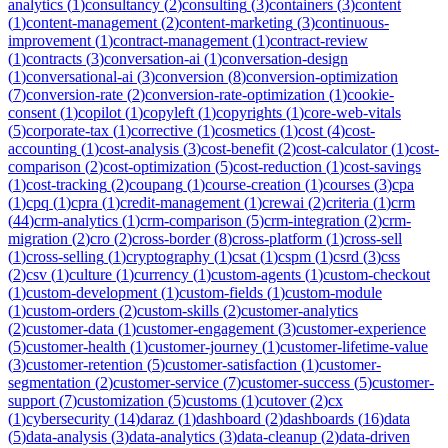
analytics
(
1
)
consultancy
(
2
)
consulting
(
3
)
containers
(
3
)
content
(
1
)
content-management
(
2
)
content-marketing
(
3
)
continuous-
improvement
(
1
)
contract-management
(
1
)
contract-review
(
1
)
contracts
(
3
)
conversation-ai
(
1
)
conversation-design
(
1
)
conversational-ai
(
3
)
conversion
(
8
)
conversion-optimization
(
7
)
conversion-rate
(
2
)
conversion-rate-optimization
(
1
)
cookie-
consent
(
1
)
copilot
(
1
)
copyleft
(
1
)
copyrights
(
1
)
core-web-vitals
(
5
)
corporate-tax
(
1
)
corrective
(
1
)
cosmetics
(
1
)
cost
(
4
)
cost-
accounting
(
1
)
cost-analysis
(
3
)
cost-benefit
(
2
)
cost-calculator
(
1
)
cost-
comparison
(
2
)
cost-optimization
(
5
)
cost-reduction
(
1
)
cost-savings
(
1
)
cost-tracking
(
2
)
coupang
(
1
)
course-creation
(
1
)
courses
(
3
)
cpa
(
1
)
cpq
(
1
)
cpra
(
1
)
credit-management
(
1
)
crewai
(
2
)
criteria
(
1
)
crm
(
44
)
crm-analytics
(
1
)
crm-comparison
(
5
)
crm-integration
(
2
)
crm-
migration
(
2
)
cro
(
2
)
cross-border
(
8
)
cross-platform
(
1
)
cross-sell
(
1
)
cross-selling
(
1
)
cryptography
(
1
)
csat
(
1
)
cspm
(
1
)
csrd
(
3
)
css
(
2
)
csv
(
1
)
culture
(
1
)
currency
(
1
)
custom-agents
(
1
)
custom-checkout
(
1
)
custom-development
(
1
)
custom-fields
(
1
)
custom-module
(
1
)
custom-orders
(
2
)
custom-skills
(
2
)
customer-analytics
(
2
)
customer-data
(
1
)
customer-engagement
(
3
)
customer-experience
(
5
)
customer-health
(
1
)
customer-journey
(
1
)
customer-lifetime-value
(
3
)
customer-retention
(
5
)
customer-satisfaction
(
1
)
customer-
segmentation
(
2
)
customer-service
(
7
)
customer-success
(
5
)
customer-
support
(
7
)
customization
(
5
)
customs
(
1
)
cutover
(
2
)
cx
(
1
)
cybersecurity
(
14
)
daraz
(
1
)
dashboard
(
2
)
dashboards
(
16
)
data
(
5
)
data-analysis
(
3
)
data-analytics
(
3
)
data-cleanup
(
2
)
data-driven