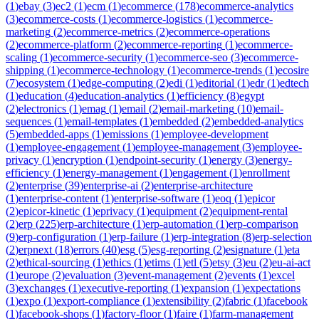
(
1
)
ebay
(
3
)
ec2
(
1
)
ecm
(
1
)
ecommerce
(
178
)
ecommerce-analytics
(
3
)
ecommerce-costs
(
1
)
ecommerce-logistics
(
1
)
ecommerce-
marketing
(
2
)
ecommerce-metrics
(
2
)
ecommerce-operations
(
2
)
ecommerce-platform
(
2
)
ecommerce-reporting
(
1
)
ecommerce-
scaling
(
1
)
ecommerce-security
(
1
)
ecommerce-seo
(
3
)
ecommerce-
shipping
(
1
)
ecommerce-technology
(
1
)
ecommerce-trends
(
1
)
ecosire
(
7
)
ecosystem
(
1
)
edge-computing
(
2
)
edi
(
1
)
editorial
(
1
)
edr
(
1
)
edtech
(
1
)
education
(
4
)
education-analytics
(
1
)
efficiency
(
8
)
egypt
(
2
)
electronics
(
1
)
emag
(
1
)
email
(
2
)
email-marketing
(
10
)
email-
sequences
(
1
)
email-templates
(
1
)
embedded
(
2
)
embedded-analytics
(
5
)
embedded-apps
(
1
)
emissions
(
1
)
employee-development
(
1
)
employee-engagement
(
1
)
employee-management
(
3
)
employee-
privacy
(
1
)
encryption
(
1
)
endpoint-security
(
1
)
energy
(
3
)
energy-
efficiency
(
1
)
energy-management
(
1
)
engagement
(
1
)
enrollment
(
2
)
enterprise
(
39
)
enterprise-ai
(
2
)
enterprise-architecture
(
1
)
enterprise-content
(
1
)
enterprise-software
(
1
)
eoq
(
1
)
epicor
(
2
)
epicor-kinetic
(
1
)
eprivacy
(
1
)
equipment
(
2
)
equipment-rental
(
2
)
erp
(
225
)
erp-architecture
(
1
)
erp-automation
(
1
)
erp-comparison
(
9
)
erp-configuration
(
1
)
erp-failure
(
1
)
erp-integration
(
8
)
erp-selection
(
2
)
erpnext
(
18
)
errors
(
40
)
esg
(
5
)
esg-reporting
(
2
)
esignature
(
1
)
eta
(
2
)
ethical-sourcing
(
1
)
ethics
(
1
)
etims
(
1
)
etl
(
5
)
etsy
(
3
)
eu
(
2
)
eu-ai-act
(
1
)
europe
(
2
)
evaluation
(
3
)
event-management
(
2
)
events
(
1
)
excel
(
3
)
exchanges
(
1
)
executive-reporting
(
1
)
expansion
(
1
)
expectations
(
1
)
expo
(
1
)
export-compliance
(
1
)
extensibility
(
2
)
fabric
(
1
)
facebook
(
1
)
facebook-shops
(
1
)
factory-floor
(
1
)
faire
(
1
)
farm-management