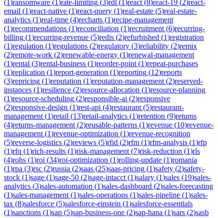
(
1
)
ransomware
(
1
)
rate-limiting
(
3
)
rdl
(
1
)
react
(
8
)
react-19
(
2
)
react-
email
(
1
)
react-native
(
1
)
react-query
(
1
)
real-estate
(
5
)
real-estate-
analytics
(
1
)
real-time
(
4
)
recharts
(
1
)
recipe-management
(
1
)
recommendations
(
1
)
reconciliation
(
1
)
recruitment
(
6
)
recurring-
billing
(
1
)
recurring-revenue
(
5
)
redis
(
2
)
refurbished
(
1
)
registration
(
1
)
regulation
(
1
)
regulations
(
2
)
regulatory
(
3
)
reliability
(
2
)
remix
(
2
)
remote-work
(
2
)
renewable-energy
(
1
)
renewal-management
(
1
)
rental
(
3
)
rental-business
(
1
)
reorder-point
(
1
)
repeat-purchases
(
1
)
replication
(
1
)
report-generation
(
1
)
reporting
(
12
)
reports
(
3
)
repricing
(
1
)
reputation
(
1
)
reputation-management
(
2
)
reserved-
instances
(
1
)
resilience
(
2
)
resource-allocation
(
1
)
resource-planning
(
1
)
resource-scheduling
(
2
)
responsible-ai
(
2
)
responsive
(
2
)
responsive-design
(
1
)
rest-api
(
4
)
restaurant
(
5
)
restaurant-
management
(
1
)
retail
(
13
)
retail-analytics
(
1
)
retention
(
9
)
returns
(
4
)
returns-management
(
2
)
reusable-patterns
(
1
)
revenue
(
10
)
revenue-
management
(
1
)
revenue-optimization
(
1
)
revenue-recognition
(
5
)
reverse-logistics
(
2
)
reviews
(
5
)
rfid
(
2
)
rfm
(
1
)
rfm-analysis
(
1
)
rfp
(
1
)
rfq
(
1
)
rich-results
(
1
)
risk-management
(
7
)
risk-reduction
(
1
)
rls
(
4
)
rohs
(
1
)
roi
(
34
)
roi-optimization
(
1
)
rolling-update
(
1
)
romania
(
1
)
rpa
(
3
)
rsc
(
2
)
russia
(
2
)
saas
(
25
)
saas-pricing
(
1
)
safety
(
2
)
safety-
stock
(
1
)
sage
(
1
)
sage-50
(
2
)
sage-intacct
(
1
)
salary
(
1
)
sales
(
19
)
sales-
analytics
(
3
)
sales-automation
(
1
)
sales-dashboard
(
2
)
sales-forecasting
(
1
)
sales-management
(
1
)
sales-operations
(
1
)
sales-pipeline
(
1
)
sales-
tax
(
8
)
salesforce
(
5
)
salesforce-einstein
(
1
)
salesforce-essentials
(
1
)
sanctions
(
1
)
sap
(
5
)
sap-business-one
(
2
)
sap-hana
(
1
)
sars
(
2
)
sasb