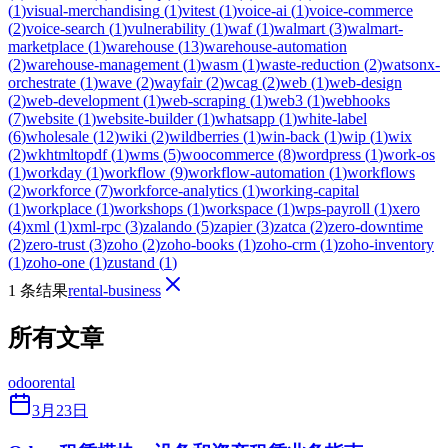
(
1
)
visual-merchandising
(
1
)
vitest
(
1
)
voice-ai
(
1
)
voice-commerce
(
2
)
voice-search
(
1
)
vulnerability
(
1
)
waf
(
1
)
walmart
(
3
)
walmart-
marketplace
(
1
)
warehouse
(
13
)
warehouse-automation
(
2
)
warehouse-management
(
1
)
wasm
(
1
)
waste-reduction
(
2
)
watsonx-
orchestrate
(
1
)
wave
(
2
)
wayfair
(
2
)
wcag
(
2
)
web
(
1
)
web-design
(
2
)
web-development
(
1
)
web-scraping
(
1
)
web3
(
1
)
webhooks
(
7
)
website
(
1
)
website-builder
(
1
)
whatsapp
(
1
)
white-label
(
6
)
wholesale
(
12
)
wiki
(
2
)
wildberries
(
1
)
win-back
(
1
)
wip
(
1
)
wix
(
2
)
wkhtmltopdf
(
1
)
wms
(
5
)
woocommerce
(
8
)
wordpress
(
1
)
work-os
(
1
)
workday
(
1
)
workflow
(
9
)
workflow-automation
(
1
)
workflows
(
2
)
workforce
(
7
)
workforce-analytics
(
1
)
working-capital
(
1
)
workplace
(
1
)
workshops
(
1
)
workspace
(
1
)
wps-payroll
(
1
)
xero
(
4
)
xml
(
1
)
xml-rpc
(
3
)
zalando
(
5
)
zapier
(
3
)
zatca
(
2
)
zero-downtime
(
2
)
zero-trust
(
3
)
zoho
(
2
)
zoho-books
(
1
)
zoho-crm
(
1
)
zoho-inventory
(
1
)
zoho-one
(
1
)
zustand
(
1
)
1 条结果
rental-business
所有文章
odoo
rental
3月23日