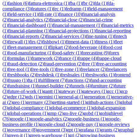
(
1
)
fashion
(
6
)
fattura-elettronica
(
1
)
fba
(
1
)
fbr
(
2
)
fda
(
1
)
fda-
compliance
(
3
)
features
(
1
)
fec
(
1
)
fedramp
(
1
)
field-management
(
1
)
field-service
(
1
)
fill-rate
(
1
)
finance
(
10
)
financial-analysis
(
2
)
financial-analytics
(
2
)
financial-close
(
2
)
financial-crime
(
1
)
financial-dashboard
(
1
)
financial-management
(
1
)
financial-metrics
(
1
)
financial-planning
(
1
)
financial-projections
(
1
)
financial-reporting
(
4
)
financial-reports
(
2
)
financial-services
(
3
)
fine-tuning
(
1
)
fintech
(
3
)
firewall
(
1
)
firs
(
2
)
fishbowl
(
1
)
fitment-data
(
1
)
fitness
(
1
)
fleet
(
1
)
fleet-management
(
1
)
flipkart
(
2
)
food-beverage
(
4
)
food-cost
(
1
)
food-manufacturing
(
1
)
food-safety
(
1
)
forecasting
(
9
)
forex
(
1
)
formulas
(
1
)
framework
(
2
)
france
(
1
)
frappe
(
4
)
frappe-cloud
(
1
)
fraud-detection
(
2
)
fraud-prevention
(
2
)
free
(
1
)
free-accounting
(
1
)
free-tool
(
1
)
free-tools
(
1
)
free-zone
(
1
)
freelancer
(
2
)
freelancers
(
1
)
freshbooks
(
2
)
freshdesk
(
1
)
freshsales
(
1
)
freshworks
(
1
)
frontend
(
3
)
fruugo
(
1
)
fta
(
1
)
fulfillment
(
7
)
functions
(
2
)
fund-accounting
(
2
)
fundraising
(
1
)
funnel-builder
(
2
)
funnels
(
4
)
furniture
(
2
)
future
(
3
)
future-of-work
(
1
)
gantt
(
1
)
gateway
(
1
)
gateways
(
1
)
gcc
(
1
)
gcp
(
2
)
gdpr
(
12
)
gds
(
1
)
gemini
(
1
)
general-ai
(
1
)
generation
(
1
)
generative-
ai
(
2
)
geo
(
1
)
germany
(
23
)
getting-started
(
1
)
github-actions
(
3
)
global
(
3
)
global-compliance
(
1
)
global-ecommerce
(
1
)
global-expansion
(
1
)
global-operations
(
1
)
gmp
(
2
)
go-live
(
2
)
gobd
(
1
)
gohighlevel
(
76
)
google
(
1
)
google-analytics
(
2
)
google-business
(
1
)
google-
business-profile
(
1
)
google-cloud
(
2
)
google-pay
(
1
)
google-reviews
(
1
)
governance
(
8
)
government
(
3
)
gpt
(
1
)
grafana
(
1
)
grants
(
2
)
graphql
(
3
)
green-it
(
1
)
green-warehouse
(
1
)
gri
(
2
)
growing-business