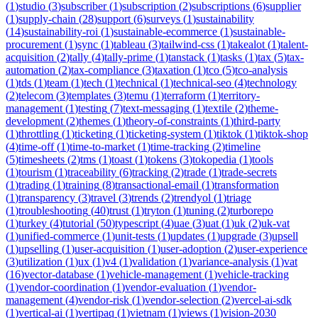
(
1
)
studio
(
3
)
subscriber
(
1
)
subscription
(
2
)
subscriptions
(
6
)
supplier
(
1
)
supply-chain
(
28
)
support
(
6
)
surveys
(
1
)
sustainability
(
14
)
sustainability-roi
(
1
)
sustainable-ecommerce
(
1
)
sustainable-
procurement
(
1
)
sync
(
1
)
tableau
(
3
)
tailwind-css
(
1
)
takealot
(
1
)
talent-
acquisition
(
2
)
tally
(
4
)
tally-prime
(
1
)
tanstack
(
1
)
tasks
(
1
)
tax
(
5
)
tax-
automation
(
2
)
tax-compliance
(
3
)
taxation
(
1
)
tco
(
5
)
tco-analysis
(
1
)
tds
(
1
)
team
(
1
)
tech
(
1
)
technical
(
1
)
technical-seo
(
4
)
technology
(
2
)
telecom
(
3
)
templates
(
3
)
temu
(
1
)
terraform
(
1
)
territory-
management
(
1
)
testing
(
7
)
text-messaging
(
1
)
textile
(
2
)
theme-
development
(
2
)
themes
(
1
)
theory-of-constraints
(
1
)
third-party
(
1
)
throttling
(
1
)
ticketing
(
1
)
ticketing-system
(
1
)
tiktok
(
1
)
tiktok-shop
(
4
)
time-off
(
1
)
time-to-market
(
1
)
time-tracking
(
2
)
timeline
(
5
)
timesheets
(
2
)
tms
(
1
)
toast
(
1
)
tokens
(
3
)
tokopedia
(
1
)
tools
(
1
)
tourism
(
1
)
traceability
(
6
)
tracking
(
2
)
trade
(
1
)
trade-secrets
(
1
)
trading
(
1
)
training
(
8
)
transactional-email
(
1
)
transformation
(
1
)
transparency
(
3
)
travel
(
3
)
trends
(
2
)
trendyol
(
1
)
triage
(
1
)
troubleshooting
(
40
)
trust
(
1
)
tryton
(
1
)
tuning
(
2
)
turborepo
(
1
)
turkey
(
4
)
tutorial
(
50
)
typescript
(
4
)
uae
(
3
)
uat
(
1
)
uk
(
2
)
uk-vat
(
1
)
unified-commerce
(
1
)
unit-tests
(
1
)
updates
(
1
)
upgrade
(
3
)
upsell
(
1
)
upselling
(
1
)
user-acquisition
(
1
)
user-adoption
(
2
)
user-experience
(
3
)
utilization
(
1
)
ux
(
1
)
v4
(
1
)
validation
(
1
)
variance-analysis
(
1
)
vat
(
16
)
vector-database
(
1
)
vehicle-management
(
1
)
vehicle-tracking
(
1
)
vendor-coordination
(
1
)
vendor-evaluation
(
1
)
vendor-
management
(
4
)
vendor-risk
(
1
)
vendor-selection
(
2
)
vercel-ai-sdk
(
1
)
vertical-ai
(
1
)
vertipaq
(
1
)
vietnam
(
1
)
views
(
1
)
vision-2030