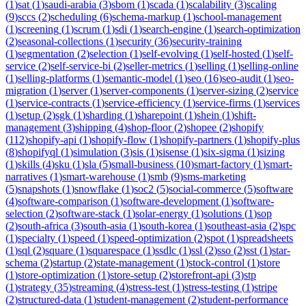
(
1
)
sat
(
1
)
saudi-arabia
(
3
)
sbom
(
1
)
scada
(
1
)
scalability
(
3
)
scaling
(
9
)
sccs
(
2
)
scheduling
(
6
)
schema-markup
(
1
)
school-management
(
1
)
screening
(
1
)
scrum
(
1
)
sdi
(
1
)
search-engine
(
1
)
search-optimization
(
2
)
seasonal-collections
(
1
)
security
(
36
)
security-training
(
1
)
segmentation
(
2
)
selection
(
1
)
self-evolving
(
1
)
self-hosted
(
1
)
self-
service
(
2
)
self-service-bi
(
2
)
seller-metrics
(
1
)
selling
(
1
)
selling-online
(
1
)
selling-platforms
(
1
)
semantic-model
(
1
)
seo
(
16
)
seo-audit
(
1
)
seo-
migration
(
1
)
server
(
1
)
server-components
(
1
)
server-sizing
(
2
)
service
(
1
)
service-contracts
(
1
)
service-efficiency
(
1
)
service-firms
(
1
)
services
(
1
)
setup
(
2
)
sgk
(
1
)
sharding
(
1
)
sharepoint
(
1
)
shein
(
1
)
shift-
management
(
3
)
shipping
(
4
)
shop-floor
(
2
)
shopee
(
2
)
shopify
(
112
)
shopify-api
(
1
)
shopify-flow
(
1
)
shopify-partners
(
1
)
shopify-plus
(
8
)
shopifyql
(
1
)
simulation
(
3
)
sis
(
1
)
sisense
(
1
)
six-sigma
(
1
)
sizing
(
1
)
skills
(
4
)
sku
(
1
)
sla
(
5
)
small-business
(
10
)
smart-factory
(
1
)
smart-
narratives
(
1
)
smart-warehouse
(
1
)
smb
(
9
)
sms-marketing
(
5
)
snapshots
(
1
)
snowflake
(
1
)
soc2
(
5
)
social-commerce
(
5
)
software
(
4
)
software-comparison
(
1
)
software-development
(
1
)
software-
selection
(
2
)
software-stack
(
1
)
solar-energy
(
1
)
solutions
(
1
)
sop
(
2
)
south-africa
(
3
)
south-asia
(
1
)
south-korea
(
1
)
southeast-asia
(
2
)
spc
(
1
)
specialty
(
1
)
speed
(
1
)
speed-optimization
(
2
)
spot
(
1
)
spreadsheets
(
1
)
sql
(
2
)
square
(
1
)
squarespace
(
1
)
ssdlc
(
1
)
ssl
(
2
)
sso
(
2
)
sst
(
1
)
star-
schema
(
2
)
startup
(
2
)
state-management
(
1
)
stock-control
(
1
)
store
(
1
)
store-optimization
(
1
)
store-setup
(
2
)
storefront-api
(
3
)
stp
(
1
)
strategy
(
35
)
streaming
(
4
)
stress-test
(
1
)
stress-testing
(
1
)
stripe
(
2
)
structured-data
(
1
)
student-management
(
2
)
student-performance