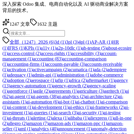
深入探索 Odoo 集成、电商自动化以及 AI 驱动商业解决方案
背后的技术。
1247
文章
1632
主题
全部（1247）
2026
(
6
)
3d
(
1
)
3pl
(
3
)
4pl
(
1
)
AP-AR
(
1
)
HR
(
1
)
IFRS
(
1
)
KPIs
(
1
)
a11y
(
1
)
a2p-10dlc
(
1
)
ab-testing
(
5
)
about-ecosire
(
1
)
access-control
(
2
)
access-rights
(
1
)
accessibility
(
3
)
account-
management
(
1
)
accounting
(
83
)
accounting-comparison
(
1
)
accounting-firms
(
1
)
accounts-payable
(
3
)
accounts-receivable
(
1
)
activation
(
1
)
activecampaign
(
2
)
acumatica
(
1
)
ada
(
2
)
adempiere
(
1
)
adequacy
(
1
)
admin-api
(
1
)
administration
(
1
)
adobe-commerce
(
2
)
adoption
(
2
)
aerospace
(
1
)
afip
(
1
)
africa
(
2
)
aftermarket
(
1
)
agency
(
13
)
agency-automation
(
1
)
agency-growth
(
2
)
agency-scaling
(
1
)
agentforce
(
1
)
agile
(
2
)
agreements
(
1
)
agriculture
(
3
)
agritech
(
1
)
ai
(
62
)
ai-agent
(
1
)
ai-agents
(
38
)
ai-analytics
(
2
)
ai-architecture
(
2
)
ai-
assistants
(
1
)
ai-automation
(
6
)
ai-bot
(
1
)
ai-chatbot
(
1
)
ai-comparison
(
1
)
ai-content
(
1
)
ai-development
(
1
)
ai-ethics
(
1
)
ai-frameworks
(
2
)
ai-
investment
(
1
)
ai-queries
(
1
)
ai-search
(
3
)
ai-security
(
1
)
ai-testing
(
1
)
ai-threats
(
1
)
alerting
(
2
)
alexa
(
1
)
alibaba
(
1
)
aliexpress
(
1
)
all-in-one
(
2
)
allegro
(
2
)
amazon
(
7
)
amazon-ads
(
1
)
amazon-ppc
(
1
)
amazon-
seller
(
1
)
aml
(
1
)
analytics
(
40
)
announcement
(
1
)
anomaly-detection