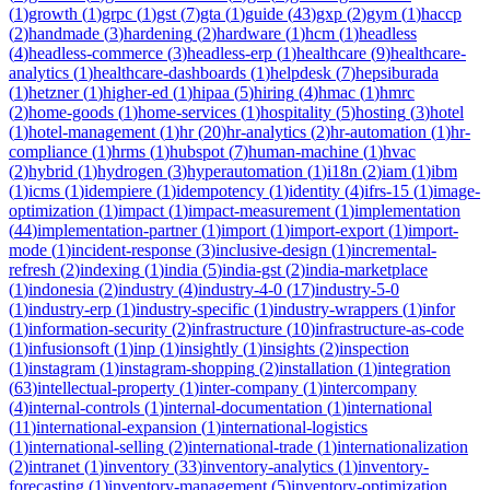
(
1
)
growth
(
1
)
grpc
(
1
)
gst
(
7
)
gta
(
1
)
guide
(
43
)
gxp
(
2
)
gym
(
1
)
haccp
(
2
)
handmade
(
3
)
hardening
(
2
)
hardware
(
1
)
hcm
(
1
)
headless
(
4
)
headless-commerce
(
3
)
headless-erp
(
1
)
healthcare
(
9
)
healthcare-
analytics
(
1
)
healthcare-dashboards
(
1
)
helpdesk
(
7
)
hepsiburada
(
1
)
hetzner
(
1
)
higher-ed
(
1
)
hipaa
(
5
)
hiring
(
4
)
hmac
(
1
)
hmrc
(
2
)
home-goods
(
1
)
home-services
(
1
)
hospitality
(
5
)
hosting
(
3
)
hotel
(
1
)
hotel-management
(
1
)
hr
(
20
)
hr-analytics
(
2
)
hr-automation
(
1
)
hr-
compliance
(
1
)
hrms
(
1
)
hubspot
(
7
)
human-machine
(
1
)
hvac
(
2
)
hybrid
(
1
)
hydrogen
(
3
)
hyperautomation
(
1
)
i18n
(
2
)
iam
(
1
)
ibm
(
1
)
icms
(
1
)
idempiere
(
1
)
idempotency
(
1
)
identity
(
4
)
ifrs-15
(
1
)
image-
optimization
(
1
)
impact
(
1
)
impact-measurement
(
1
)
implementation
(
44
)
implementation-partner
(
1
)
import
(
1
)
import-export
(
1
)
import-
mode
(
1
)
incident-response
(
3
)
inclusive-design
(
1
)
incremental-
refresh
(
2
)
indexing
(
1
)
india
(
5
)
india-gst
(
2
)
india-marketplace
(
1
)
indonesia
(
2
)
industry
(
4
)
industry-4-0
(
17
)
industry-5-0
(
1
)
industry-erp
(
1
)
industry-specific
(
1
)
industry-wrappers
(
1
)
infor
(
1
)
information-security
(
2
)
infrastructure
(
10
)
infrastructure-as-code
(
1
)
infusionsoft
(
1
)
inp
(
1
)
insightly
(
1
)
insights
(
2
)
inspection
(
1
)
instagram
(
1
)
instagram-shopping
(
2
)
installation
(
1
)
integration
(
63
)
intellectual-property
(
1
)
inter-company
(
1
)
intercompany
(
4
)
internal-controls
(
1
)
internal-documentation
(
1
)
international
(
11
)
international-expansion
(
1
)
international-logistics
(
1
)
international-selling
(
2
)
international-trade
(
1
)
internationalization
(
2
)
intranet
(
1
)
inventory
(
33
)
inventory-analytics
(
1
)
inventory-
forecasting
(
1
)
inventory-management
(
5
)
inventory-optimization