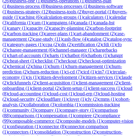
(
26
)
business-one
(
1
)
business-operations
(
1
)
business-plan
(
1
)
business-process
(
8
)
business-processes
(
1
)
business-software
(
1
)
business-strategy
(
12
)
business-tools
(
2
)
buyer-portal
(
1
)
buyers-
guide
(
1
)
caching
(
6
)
calculation-groups
(
1
)
calculators
(
1
)
calendar
(
3
)
california
(
1
)
cam
(
1
)
campaigns
(
4
)
canada
(
1
)
canada-hst
(
1
)
canary
(
1
)
capacity
(
2
)
capacity-planning
(
2
)
carbon-footprint
(
2
)
carbon-tracking
(
3
)
career-plans
(
1
)
cart-abandonment
(
2
)
case-
management
(
2
)
case-study
(
11
)
cash-flow
(
4
)
catalog
(
2
)
catalog-sync
(
1
)
category-pages
(
1
)
ccpa
(
2
)
cdn
(
2
)
certification
(
2
)
cfdi
(
1
)
cfo
(
2
)
change-management
(
6
)
channel-manager
(
1
)
chargebacks
(
1
)
chart-of-accounts
(
3
)
charts
(
1
)
chatbot
(
6
)
chatbots
(
1
)
chatgpt
(
2
)
cheat-sheet
(
1
)
checklist
(
7
)
checkout
(
2
)
checkout-optimization
(
2
)
chemical
(
2
)
china
(
1
)
churn
(
1
)
churn-management
(
1
)
churn-
prediction
(
2
)
churn-reduction
(
1
)
ci-cd
(
7
)
cicd
(
1
)
cin7
(
1
)
circular-
economy
(
1
)
cis
(
1
)
citizen-development
(
3
)
citizen-services
(
1
)
claude
(
2
)
clickfunnels
(
2
)
client-acquisition
(
1
)
client-management
(
2
)
client-
onboarding
(
1
)
client-portal
(
2
)
client-setup
(
1
)
client-success
(
1
)
cloud
(
8
)
cloud-accounting
(
1
)
cloud-cost
(
1
)
cloud-erp
(
3
)
cloud-hosting
(
2
)
cloud-security
(
2
)
cloudflare
(
1
)
clover
(
1
)
clv
(
2
)
cmms
(
1
)
cohort-
analysis
(
2
)
collaboration
(
3
)
colombia
(
1
)
commission-tracking
(
1
)
community
(
3
)
company
(
1
)
company-story
(
1
)
comparison
(
88
)
comparisons
(
1
)
compensation
(
1
)
compiere
(
2
)
compliance
(
99
)
composable-commerce
(
2
)
composite-models
(
1
)
computer-vision
(
1
)
configuration
(
1
)
connector
(
8
)
connector-comparison
(
1
)
connectors
(
1
)
consolidation
(
3
)
construction
(
2
)
construction-