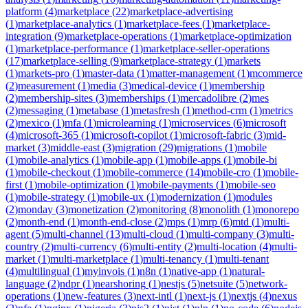
platform
(
4
)
marketplace
(
22
)
marketplace-advertising
(
1
)
marketplace-analytics
(
1
)
marketplace-fees
(
1
)
marketplace-
integration
(
9
)
marketplace-operations
(
1
)
marketplace-optimization
(
1
)
marketplace-performance
(
1
)
marketplace-seller-operations
(
17
)
marketplace-selling
(
9
)
marketplace-strategy
(
1
)
markets
(
1
)
markets-pro
(
1
)
master-data
(
1
)
matter-management
(
1
)
mcommerce
(
2
)
measurement
(
1
)
media
(
3
)
medical-device
(
1
)
membership
(
2
)
membership-sites
(
3
)
memberships
(
1
)
mercadolibre
(
2
)
mes
(
2
)
messaging
(
1
)
metabase
(
1
)
metasfresh
(
1
)
method-crm
(
1
)
metrics
(
2
)
mexico
(
1
)
mfa
(
1
)
microlearning
(
1
)
microservices
(
6
)
microsoft
(
4
)
microsoft-365
(
1
)
microsoft-copilot
(
1
)
microsoft-fabric
(
3
)
mid-
market
(
3
)
middle-east
(
3
)
migration
(
29
)
migrations
(
1
)
mobile
(
1
)
mobile-analytics
(
1
)
mobile-app
(
1
)
mobile-apps
(
1
)
mobile-bi
(
1
)
mobile-checkout
(
1
)
mobile-commerce
(
14
)
mobile-cro
(
1
)
mobile-
first
(
1
)
mobile-optimization
(
1
)
mobile-payments
(
1
)
mobile-seo
(
1
)
mobile-strategy
(
1
)
mobile-ux
(
1
)
modernization
(
1
)
modules
(
2
)
monday
(
3
)
monetization
(
2
)
monitoring
(
8
)
monolith
(
1
)
monorepo
(
2
)
month-end
(
1
)
month-end-close
(
2
)
mps
(
1
)
mrp
(
6
)
mtd
(
1
)
multi-
agent
(
5
)
multi-channel
(
13
)
multi-cloud
(
1
)
multi-company
(
3
)
multi-
country
(
2
)
multi-currency
(
6
)
multi-entity
(
2
)
multi-location
(
4
)
multi-
market
(
1
)
multi-marketplace
(
1
)
multi-tenancy
(
1
)
multi-tenant
(
4
)
multilingual
(
1
)
myinvois
(
1
)
n8n
(
1
)
native-app
(
1
)
natural-
language
(
2
)
ndpr
(
1
)
nearshoring
(
1
)
nestjs
(
5
)
netsuite
(
5
)
network-
operations
(
1
)
new-features
(
3
)
next-intl
(
1
)
next-js
(
1
)
nextjs
(
4
)
nexus