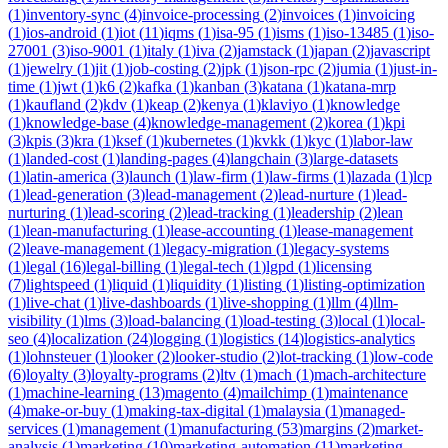
(
1
)
inventory-sync
(
4
)
invoice-processing
(
2
)
invoices
(
1
)
invoicing
(
1
)
ios-android
(
1
)
iot
(
11
)
iqms
(
1
)
isa-95
(
1
)
isms
(
1
)
iso-13485
(
1
)
iso-
27001
(
3
)
iso-9001
(
1
)
italy
(
1
)
iva
(
2
)
jamstack
(
1
)
japan
(
2
)
javascript
(
1
)
jewelry
(
1
)
jit
(
1
)
job-costing
(
2
)
jpk
(
1
)
json-rpc
(
2
)
jumia
(
1
)
just-in-
time
(
1
)
jwt
(
1
)
k6
(
2
)
kafka
(
1
)
kanban
(
3
)
katana
(
1
)
katana-mrp
(
1
)
kaufland
(
2
)
kdv
(
1
)
keap
(
2
)
kenya
(
1
)
klaviyo
(
1
)
knowledge
(
1
)
knowledge-base
(
4
)
knowledge-management
(
2
)
korea
(
1
)
kpi
(
3
)
kpis
(
3
)
kra
(
1
)
ksef
(
1
)
kubernetes
(
1
)
kvkk
(
1
)
kyc
(
1
)
labor-law
(
1
)
landed-cost
(
1
)
landing-pages
(
4
)
langchain
(
3
)
large-datasets
(
1
)
latin-america
(
3
)
launch
(
1
)
law-firm
(
1
)
law-firms
(
1
)
lazada
(
1
)
lcp
(
1
)
lead-generation
(
3
)
lead-management
(
2
)
lead-nurture
(
1
)
lead-
nurturing
(
1
)
lead-scoring
(
2
)
lead-tracking
(
1
)
leadership
(
2
)
lean
(
1
)
lean-manufacturing
(
1
)
lease-accounting
(
1
)
lease-management
(
2
)
leave-management
(
1
)
legacy-migration
(
1
)
legacy-systems
(
1
)
legal
(
16
)
legal-billing
(
1
)
legal-tech
(
1
)
lgpd
(
1
)
licensing
(
7
)
lightspeed
(
1
)
liquid
(
1
)
liquidity
(
1
)
listing
(
1
)
listing-optimization
(
1
)
live-chat
(
1
)
live-dashboards
(
1
)
live-shopping
(
1
)
llm
(
4
)
llm-
visibility
(
1
)
lms
(
3
)
load-balancing
(
1
)
load-testing
(
3
)
local
(
1
)
local-
seo
(
4
)
localization
(
24
)
logging
(
1
)
logistics
(
14
)
logistics-analytics
(
1
)
lohnsteuer
(
1
)
looker
(
2
)
looker-studio
(
2
)
lot-tracking
(
1
)
low-code
(
6
)
loyalty
(
3
)
loyalty-programs
(
2
)
ltv
(
1
)
mach
(
1
)
mach-architecture
(
1
)
machine-learning
(
13
)
magento
(
4
)
mailchimp
(
1
)
maintenance
(
4
)
make-or-buy
(
1
)
making-tax-digital
(
1
)
malaysia
(
1
)
managed-
services
(
1
)
management
(
1
)
manufacturing
(
53
)
margins
(
2
)
market-
analysis
(
1
)
marketing
(
10
)
marketing-automation
(
11
)
marketing-