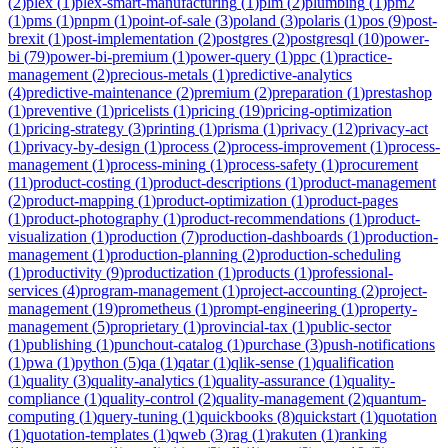
(
2
)
plex
(
1
)
plex-smart-manufacturing
(
1
)
plm
(
2
)
plumbing
(
1
)
pm2
(
1
)
pms
(
1
)
pnpm
(
1
)
point-of-sale
(
3
)
poland
(
3
)
polaris
(
1
)
pos
(
9
)
post-
brexit
(
1
)
post-implementation
(
2
)
postgres
(
2
)
postgresql
(
10
)
power-
bi
(
79
)
power-bi-premium
(
1
)
power-query
(
1
)
ppc
(
1
)
practice-
management
(
2
)
precious-metals
(
1
)
predictive-analytics
(
4
)
predictive-maintenance
(
2
)
premium
(
2
)
preparation
(
1
)
prestashop
(
1
)
preventive
(
1
)
pricelists
(
1
)
pricing
(
19
)
pricing-optimization
(
1
)
pricing-strategy
(
3
)
printing
(
1
)
prisma
(
1
)
privacy
(
12
)
privacy-act
(
1
)
privacy-by-design
(
1
)
process
(
2
)
process-improvement
(
1
)
process-
management
(
1
)
process-mining
(
1
)
process-safety
(
1
)
procurement
(
11
)
product-costing
(
1
)
product-descriptions
(
1
)
product-management
(
2
)
product-mapping
(
1
)
product-optimization
(
1
)
product-pages
(
1
)
product-photography
(
1
)
product-recommendations
(
1
)
product-
visualization
(
1
)
production
(
7
)
production-dashboards
(
1
)
production-
management
(
1
)
production-planning
(
2
)
production-scheduling
(
1
)
productivity
(
9
)
productization
(
1
)
products
(
1
)
professional-
services
(
4
)
program-management
(
1
)
project-accounting
(
2
)
project-
management
(
19
)
prometheus
(
1
)
prompt-engineering
(
1
)
property-
management
(
5
)
proprietary
(
1
)
provincial-tax
(
1
)
public-sector
(
1
)
publishing
(
1
)
punchout-catalog
(
1
)
purchase
(
3
)
push-notifications
(
1
)
pwa
(
1
)
python
(
5
)
qa
(
1
)
qatar
(
1
)
qlik-sense
(
1
)
qualification
(
1
)
quality
(
3
)
quality-analytics
(
1
)
quality-assurance
(
1
)
quality-
compliance
(
1
)
quality-control
(
2
)
quality-management
(
2
)
quantum-
computing
(
1
)
query-tuning
(
1
)
quickbooks
(
8
)
quickstart
(
1
)
quotation
(
1
)
quotation-templates
(
1
)
qweb
(
3
)
rag
(
1
)
rakuten
(
1
)
ranking