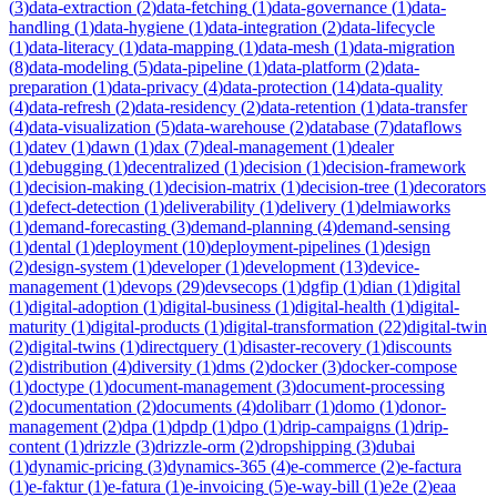
(
3
)
data-extraction
(
2
)
data-fetching
(
1
)
data-governance
(
1
)
data-
handling
(
1
)
data-hygiene
(
1
)
data-integration
(
2
)
data-lifecycle
(
1
)
data-literacy
(
1
)
data-mapping
(
1
)
data-mesh
(
1
)
data-migration
(
8
)
data-modeling
(
5
)
data-pipeline
(
1
)
data-platform
(
2
)
data-
preparation
(
1
)
data-privacy
(
4
)
data-protection
(
14
)
data-quality
(
4
)
data-refresh
(
2
)
data-residency
(
2
)
data-retention
(
1
)
data-transfer
(
4
)
data-visualization
(
5
)
data-warehouse
(
2
)
database
(
7
)
dataflows
(
1
)
datev
(
1
)
dawn
(
1
)
dax
(
7
)
deal-management
(
1
)
dealer
(
1
)
debugging
(
1
)
decentralized
(
1
)
decision
(
1
)
decision-framework
(
1
)
decision-making
(
1
)
decision-matrix
(
1
)
decision-tree
(
1
)
decorators
(
1
)
defect-detection
(
1
)
deliverability
(
1
)
delivery
(
1
)
delmiaworks
(
1
)
demand-forecasting
(
3
)
demand-planning
(
4
)
demand-sensing
(
1
)
dental
(
1
)
deployment
(
10
)
deployment-pipelines
(
1
)
design
(
2
)
design-system
(
1
)
developer
(
1
)
development
(
13
)
device-
management
(
1
)
devops
(
29
)
devsecops
(
1
)
dgfip
(
1
)
dian
(
1
)
digital
(
1
)
digital-adoption
(
1
)
digital-business
(
1
)
digital-health
(
1
)
digital-
maturity
(
1
)
digital-products
(
1
)
digital-transformation
(
22
)
digital-twin
(
2
)
digital-twins
(
1
)
directquery
(
1
)
disaster-recovery
(
1
)
discounts
(
2
)
distribution
(
4
)
diversity
(
1
)
dms
(
2
)
docker
(
3
)
docker-compose
(
1
)
doctype
(
1
)
document-management
(
3
)
document-processing
(
2
)
documentation
(
2
)
documents
(
4
)
dolibarr
(
1
)
domo
(
1
)
donor-
management
(
2
)
dpa
(
1
)
dpdp
(
1
)
dpo
(
1
)
drip-campaigns
(
1
)
drip-
content
(
1
)
drizzle
(
3
)
drizzle-orm
(
2
)
dropshipping
(
3
)
dubai
(
1
)
dynamic-pricing
(
3
)
dynamics-365
(
4
)
e-commerce
(
2
)
e-factura
(
1
)
e-faktur
(
1
)
e-fatura
(
1
)
e-invoicing
(
5
)
e-way-bill
(
1
)
e2e
(
2
)
eaa