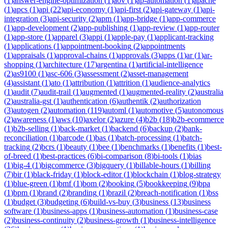
(
1
)
answer-engine-optimization
(
1
)
aov
(
1
)
ap-automation
(
1
)
apache
(
1
)
apcs
(
1
)
api
(
22
)
api-economy
(
1
)
api-first
(
2
)
api-gateway
(
1
)
api-
integration
(
3
)
api-security
(
2
)
apm
(
1
)
app-bridge
(
1
)
app-commerce
(
1
)
app-development
(
2
)
app-publishing
(
1
)
app-review
(
1
)
app-router
(
1
)
app-store
(
1
)
apparel
(
3
)
appi
(
1
)
apple-pay
(
1
)
applicant-tracking
(
1
)
applications
(
1
)
appointment-booking
(
2
)
appointments
(
1
)
appraisals
(
1
)
approval-chains
(
1
)
approvals
(
3
)
apps
(
1
)
ar
(
1
)
ar-
shopping
(
1
)
architecture
(
17
)
argentina
(
1
)
artificial-intelligence
(
2
)
as9100
(
1
)
asc-606
(
3
)
assessment
(
2
)
asset-management
(
4
)
assistant
(
1
)
ato
(
1
)
attribution
(
1
)
attrition
(
1
)
audience-analytics
(
1
)
audit
(
7
)
audit-trail
(
1
)
augmented
(
1
)
augmented-reality
(
2
)
australia
(
2
)
australia-gst
(
1
)
authentication
(
6
)
authentik
(
2
)
authorization
(
3
)
autogen
(
2
)
automation
(
119
)
automl
(
1
)
automotive
(
5
)
autonomous
(
2
)
awareness
(
1
)
aws
(
10
)
axelor
(
2
)
azure
(
4
)
b2b
(
18
)
b2b-ecommerce
(
1
)
b2b-selling
(
1
)
back-market
(
1
)
backend
(
6
)
backup
(
2
)
bank-
reconciliation
(
1
)
barcode
(
1
)
bas
(
1
)
batch-processing
(
1
)
batch-
tracking
(
2
)
bcrs
(
1
)
beauty
(
1
)
bee
(
1
)
benchmarks
(
1
)
benefits
(
1
)
best-
of-breed
(
1
)
best-practices
(
6
)
bi-comparison
(
8
)
bi-tools
(
1
)
bias
(
1
)
big-4
(
1
)
bigcommerce
(
3
)
bigquery
(
1
)
billable-hours
(
1
)
billing
(
7
)
bir
(
1
)
black-friday
(
1
)
block-editor
(
1
)
blockchain
(
1
)
blog-strategy
(
1
)
blue-green
(
1
)
bmf
(
1
)
bom
(
2
)
booking
(
5
)
bookkeeping
(
9
)
bpa
(
1
)
bpm
(
1
)
brand
(
2
)
branding
(
1
)
brazil
(
2
)
breach-notification
(
1
)
bss
(
1
)
budget
(
3
)
budgeting
(
6
)
build-vs-buy
(
3
)
business
(
13
)
business
software
(
1
)
business-apps
(
1
)
business-automation
(
1
)
business-case
(
2
)
business-continuity
(
2
)
business-growth
(
1
)
business-intelligence