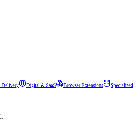
 Delivery
Digital & SaaS
Browser Extensions
Specialized
配。