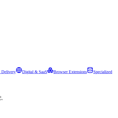
 Delivery
Digital & SaaS
Browser Extensions
Specialized
配。