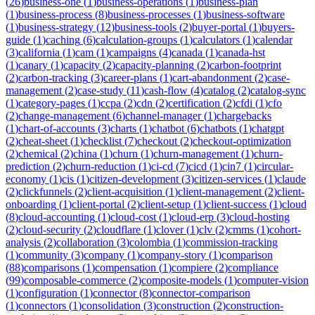
(
26
)
business-one
(
1
)
business-operations
(
1
)
business-plan
(
1
)
business-process
(
8
)
business-processes
(
1
)
business-software
(
1
)
business-strategy
(
12
)
business-tools
(
2
)
buyer-portal
(
1
)
buyers-
guide
(
1
)
caching
(
6
)
calculation-groups
(
1
)
calculators
(
1
)
calendar
(
3
)
california
(
1
)
cam
(
1
)
campaigns
(
4
)
canada
(
1
)
canada-hst
(
1
)
canary
(
1
)
capacity
(
2
)
capacity-planning
(
2
)
carbon-footprint
(
2
)
carbon-tracking
(
3
)
career-plans
(
1
)
cart-abandonment
(
2
)
case-
management
(
2
)
case-study
(
11
)
cash-flow
(
4
)
catalog
(
2
)
catalog-sync
(
1
)
category-pages
(
1
)
ccpa
(
2
)
cdn
(
2
)
certification
(
2
)
cfdi
(
1
)
cfo
(
2
)
change-management
(
6
)
channel-manager
(
1
)
chargebacks
(
1
)
chart-of-accounts
(
3
)
charts
(
1
)
chatbot
(
6
)
chatbots
(
1
)
chatgpt
(
2
)
cheat-sheet
(
1
)
checklist
(
7
)
checkout
(
2
)
checkout-optimization
(
2
)
chemical
(
2
)
china
(
1
)
churn
(
1
)
churn-management
(
1
)
churn-
prediction
(
2
)
churn-reduction
(
1
)
ci-cd
(
7
)
cicd
(
1
)
cin7
(
1
)
circular-
economy
(
1
)
cis
(
1
)
citizen-development
(
3
)
citizen-services
(
1
)
claude
(
2
)
clickfunnels
(
2
)
client-acquisition
(
1
)
client-management
(
2
)
client-
onboarding
(
1
)
client-portal
(
2
)
client-setup
(
1
)
client-success
(
1
)
cloud
(
8
)
cloud-accounting
(
1
)
cloud-cost
(
1
)
cloud-erp
(
3
)
cloud-hosting
(
2
)
cloud-security
(
2
)
cloudflare
(
1
)
clover
(
1
)
clv
(
2
)
cmms
(
1
)
cohort-
analysis
(
2
)
collaboration
(
3
)
colombia
(
1
)
commission-tracking
(
1
)
community
(
3
)
company
(
1
)
company-story
(
1
)
comparison
(
88
)
comparisons
(
1
)
compensation
(
1
)
compiere
(
2
)
compliance
(
99
)
composable-commerce
(
2
)
composite-models
(
1
)
computer-vision
(
1
)
configuration
(
1
)
connector
(
8
)
connector-comparison
(
1
)
connectors
(
1
)
consolidation
(
3
)
construction
(
2
)
construction-