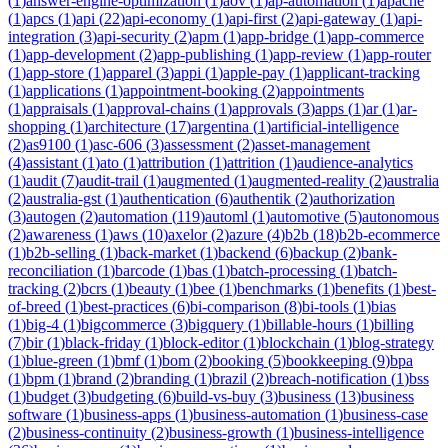
(
1
)
answer-engine-optimization
(
1
)
aov
(
1
)
ap-automation
(
1
)
apache
(
1
)
apcs
(
1
)
api
(
22
)
api-economy
(
1
)
api-first
(
2
)
api-gateway
(
1
)
api-
integration
(
3
)
api-security
(
2
)
apm
(
1
)
app-bridge
(
1
)
app-commerce
(
1
)
app-development
(
2
)
app-publishing
(
1
)
app-review
(
1
)
app-router
(
1
)
app-store
(
1
)
apparel
(
3
)
appi
(
1
)
apple-pay
(
1
)
applicant-tracking
(
1
)
applications
(
1
)
appointment-booking
(
2
)
appointments
(
1
)
appraisals
(
1
)
approval-chains
(
1
)
approvals
(
3
)
apps
(
1
)
ar
(
1
)
ar-
shopping
(
1
)
architecture
(
17
)
argentina
(
1
)
artificial-intelligence
(
2
)
as9100
(
1
)
asc-606
(
3
)
assessment
(
2
)
asset-management
(
4
)
assistant
(
1
)
ato
(
1
)
attribution
(
1
)
attrition
(
1
)
audience-analytics
(
1
)
audit
(
7
)
audit-trail
(
1
)
augmented
(
1
)
augmented-reality
(
2
)
australia
(
2
)
australia-gst
(
1
)
authentication
(
6
)
authentik
(
2
)
authorization
(
3
)
autogen
(
2
)
automation
(
119
)
automl
(
1
)
automotive
(
5
)
autonomous
(
2
)
awareness
(
1
)
aws
(
10
)
axelor
(
2
)
azure
(
4
)
b2b
(
18
)
b2b-ecommerce
(
1
)
b2b-selling
(
1
)
back-market
(
1
)
backend
(
6
)
backup
(
2
)
bank-
reconciliation
(
1
)
barcode
(
1
)
bas
(
1
)
batch-processing
(
1
)
batch-
tracking
(
2
)
bcrs
(
1
)
beauty
(
1
)
bee
(
1
)
benchmarks
(
1
)
benefits
(
1
)
best-
of-breed
(
1
)
best-practices
(
6
)
bi-comparison
(
8
)
bi-tools
(
1
)
bias
(
1
)
big-4
(
1
)
bigcommerce
(
3
)
bigquery
(
1
)
billable-hours
(
1
)
billing
(
7
)
bir
(
1
)
black-friday
(
1
)
block-editor
(
1
)
blockchain
(
1
)
blog-strategy
(
1
)
blue-green
(
1
)
bmf
(
1
)
bom
(
2
)
booking
(
5
)
bookkeeping
(
9
)
bpa
(
1
)
bpm
(
1
)
brand
(
2
)
branding
(
1
)
brazil
(
2
)
breach-notification
(
1
)
bss
(
1
)
budget
(
3
)
budgeting
(
6
)
build-vs-buy
(
3
)
business
(
13
)
business
software
(
1
)
business-apps
(
1
)
business-automation
(
1
)
business-case
(
2
)
business-continuity
(
2
)
business-growth
(
1
)
business-intelligence