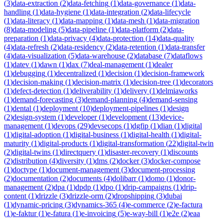
(
3
)
data-extraction
(
2
)
data-fetching
(
1
)
data-governance
(
1
)
data-
handling
(
1
)
data-hygiene
(
1
)
data-integration
(
2
)
data-lifecycle
(
1
)
data-literacy
(
1
)
data-mapping
(
1
)
data-mesh
(
1
)
data-migration
(
8
)
data-modeling
(
5
)
data-pipeline
(
1
)
data-platform
(
2
)
data-
preparation
(
1
)
data-privacy
(
4
)
data-protection
(
14
)
data-quality
(
4
)
data-refresh
(
2
)
data-residency
(
2
)
data-retention
(
1
)
data-transfer
(
4
)
data-visualization
(
5
)
data-warehouse
(
2
)
database
(
7
)
dataflows
(
1
)
datev
(
1
)
dawn
(
1
)
dax
(
7
)
deal-management
(
1
)
dealer
(
1
)
debugging
(
1
)
decentralized
(
1
)
decision
(
1
)
decision-framework
(
1
)
decision-making
(
1
)
decision-matrix
(
1
)
decision-tree
(
1
)
decorators
(
1
)
defect-detection
(
1
)
deliverability
(
1
)
delivery
(
1
)
delmiaworks
(
1
)
demand-forecasting
(
3
)
demand-planning
(
4
)
demand-sensing
(
1
)
dental
(
1
)
deployment
(
10
)
deployment-pipelines
(
1
)
design
(
2
)
design-system
(
1
)
developer
(
1
)
development
(
13
)
device-
management
(
1
)
devops
(
29
)
devsecops
(
1
)
dgfip
(
1
)
dian
(
1
)
digital
(
1
)
digital-adoption
(
1
)
digital-business
(
1
)
digital-health
(
1
)
digital-
maturity
(
1
)
digital-products
(
1
)
digital-transformation
(
22
)
digital-twin
(
2
)
digital-twins
(
1
)
directquery
(
1
)
disaster-recovery
(
1
)
discounts
(
2
)
distribution
(
4
)
diversity
(
1
)
dms
(
2
)
docker
(
3
)
docker-compose
(
1
)
doctype
(
1
)
document-management
(
3
)
document-processing
(
2
)
documentation
(
2
)
documents
(
4
)
dolibarr
(
1
)
domo
(
1
)
donor-
management
(
2
)
dpa
(
1
)
dpdp
(
1
)
dpo
(
1
)
drip-campaigns
(
1
)
drip-
content
(
1
)
drizzle
(
3
)
drizzle-orm
(
2
)
dropshipping
(
3
)
dubai
(
1
)
dynamic-pricing
(
3
)
dynamics-365
(
4
)
e-commerce
(
2
)
e-factura
(
1
)
e-faktur
(
1
)
e-fatura
(
1
)
e-invoicing
(
5
)
e-way-bill
(
1
)
e2e
(
2
)
eaa