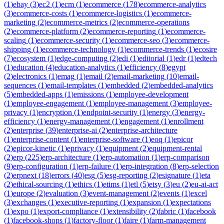
(
1
)
ebay
(
3
)
ec2
(
1
)
ecm
(
1
)
ecommerce
(
178
)
ecommerce-analytics
(
3
)
ecommerce-costs
(
1
)
ecommerce-logistics
(
1
)
ecommerce-
marketing
(
2
)
ecommerce-metrics
(
2
)
ecommerce-operations
(
2
)
ecommerce-platform
(
2
)
ecommerce-reporting
(
1
)
ecommerce-
scaling
(
1
)
ecommerce-security
(
1
)
ecommerce-seo
(
3
)
ecommerce-
shipping
(
1
)
ecommerce-technology
(
1
)
ecommerce-trends
(
1
)
ecosire
(
7
)
ecosystem
(
1
)
edge-computing
(
2
)
edi
(
1
)
editorial
(
1
)
edr
(
1
)
edtech
(
1
)
education
(
4
)
education-analytics
(
1
)
efficiency
(
8
)
egypt
(
2
)
electronics
(
1
)
emag
(
1
)
email
(
2
)
email-marketing
(
10
)
email-
sequences
(
1
)
email-templates
(
1
)
embedded
(
2
)
embedded-analytics
(
5
)
embedded-apps
(
1
)
emissions
(
1
)
employee-development
(
1
)
employee-engagement
(
1
)
employee-management
(
3
)
employee-
privacy
(
1
)
encryption
(
1
)
endpoint-security
(
1
)
energy
(
3
)
energy-
efficiency
(
1
)
energy-management
(
1
)
engagement
(
1
)
enrollment
(
2
)
enterprise
(
39
)
enterprise-ai
(
2
)
enterprise-architecture
(
1
)
enterprise-content
(
1
)
enterprise-software
(
1
)
eoq
(
1
)
epicor
(
2
)
epicor-kinetic
(
1
)
eprivacy
(
1
)
equipment
(
2
)
equipment-rental
(
2
)
erp
(
225
)
erp-architecture
(
1
)
erp-automation
(
1
)
erp-comparison
(
9
)
erp-configuration
(
1
)
erp-failure
(
1
)
erp-integration
(
8
)
erp-selection
(
2
)
erpnext
(
18
)
errors
(
40
)
esg
(
5
)
esg-reporting
(
2
)
esignature
(
1
)
eta
(
2
)
ethical-sourcing
(
1
)
ethics
(
1
)
etims
(
1
)
etl
(
5
)
etsy
(
3
)
eu
(
2
)
eu-ai-act
(
1
)
europe
(
2
)
evaluation
(
3
)
event-management
(
2
)
events
(
1
)
excel
(
3
)
exchanges
(
1
)
executive-reporting
(
1
)
expansion
(
1
)
expectations
(
1
)
expo
(
1
)
export-compliance
(
1
)
extensibility
(
2
)
fabric
(
1
)
facebook
(
1
)
facebook-shops
(
1
)
factory-floor
(
1
)
faire
(
1
)
farm-management