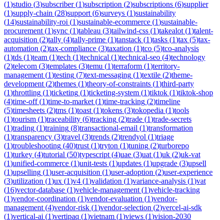
(
1
)
studio
(
3
)
subscriber
(
1
)
subscription
(
2
)
subscriptions
(
6
)
supplier
(
1
)
supply-chain
(
28
)
support
(
6
)
surveys
(
1
)
sustainability
(
14
)
sustainability-roi
(
1
)
sustainable-ecommerce
(
1
)
sustainable-
procurement
(
1
)
sync
(
1
)
tableau
(
3
)
tailwind-css
(
1
)
takealot
(
1
)
talent-
acquisition
(
2
)
tally
(
4
)
tally-prime
(
1
)
tanstack
(
1
)
tasks
(
1
)
tax
(
5
)
tax-
automation
(
2
)
tax-compliance
(
3
)
taxation
(
1
)
tco
(
5
)
tco-analysis
(
1
)
tds
(
1
)
team
(
1
)
tech
(
1
)
technical
(
1
)
technical-seo
(
4
)
technology
(
2
)
telecom
(
3
)
templates
(
3
)
temu
(
1
)
terraform
(
1
)
territory-
management
(
1
)
testing
(
7
)
text-messaging
(
1
)
textile
(
2
)
theme-
development
(
2
)
themes
(
1
)
theory-of-constraints
(
1
)
third-party
(
1
)
throttling
(
1
)
ticketing
(
1
)
ticketing-system
(
1
)
tiktok
(
1
)
tiktok-shop
(
4
)
time-off
(
1
)
time-to-market
(
1
)
time-tracking
(
2
)
timeline
(
5
)
timesheets
(
2
)
tms
(
1
)
toast
(
1
)
tokens
(
3
)
tokopedia
(
1
)
tools
(
1
)
tourism
(
1
)
traceability
(
6
)
tracking
(
2
)
trade
(
1
)
trade-secrets
(
1
)
trading
(
1
)
training
(
8
)
transactional-email
(
1
)
transformation
(
1
)
transparency
(
3
)
travel
(
3
)
trends
(
2
)
trendyol
(
1
)
triage
(
1
)
troubleshooting
(
40
)
trust
(
1
)
tryton
(
1
)
tuning
(
2
)
turborepo
(
1
)
turkey
(
4
)
tutorial
(
50
)
typescript
(
4
)
uae
(
3
)
uat
(
1
)
uk
(
2
)
uk-vat
(
1
)
unified-commerce
(
1
)
unit-tests
(
1
)
updates
(
1
)
upgrade
(
3
)
upsell
(
1
)
upselling
(
1
)
user-acquisition
(
1
)
user-adoption
(
2
)
user-experience
(
3
)
utilization
(
1
)
ux
(
1
)
v4
(
1
)
validation
(
1
)
variance-analysis
(
1
)
vat
(
16
)
vector-database
(
1
)
vehicle-management
(
1
)
vehicle-tracking
(
1
)
vendor-coordination
(
1
)
vendor-evaluation
(
1
)
vendor-
management
(
4
)
vendor-risk
(
1
)
vendor-selection
(
2
)
vercel-ai-sdk
(
1
)
vertical-ai
(
1
)
vertipaq
(
1
)
vietnam
(
1
)
views
(
1
)
vision-2030