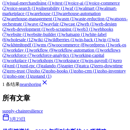
(
1
)
visual-merchandising
(
1
)
vitest
(
1
)
voice-ai
(
1
)
voice-commerce
(
2
)
voice-search
(
1
)
vulnerability
(
1
)
waf
(
1
)
walmart
(
3
)
walmart-
marketplace
(
1
)
warehouse
(
13
)
warehouse-automation
(
2
)
warehouse-management
(
1
)
wasm
(
1
)
waste-reduction
(
2
)
watsonx-
orchestrate
(
1
)
wave
(
2
)
wayfair
(
2
)
wcag
(
2
)
web
(
1
)
web-design
(
2
)
web-development
(
1
)
web-scraping
(
1
)
web3
(
1
)
webhooks
(
7
)
website
(
1
)
website-builder
(
1
)
whatsapp
(
1
)
white-label
(
6
)
wholesale
(
12
)
wiki
(
2
)
wildberries
(
1
)
win-back
(
1
)
wip
(
1
)
wix
(
2
)
wkhtmltopdf
(
1
)
wms
(
5
)
woocommerce
(
8
)
wordpress
(
1
)
work-os
(
1
)
workday
(
1
)
workflow
(
9
)
workflow-automation
(
1
)
workflows
(
2
)
workforce
(
7
)
workforce-analytics
(
1
)
working-capital
(
1
)
workplace
(
1
)
workshops
(
1
)
workspace
(
1
)
wps-payroll
(
1
)
xero
(
4
)
xml
(
1
)
xml-rpc
(
3
)
zalando
(
5
)
zapier
(
3
)
zatca
(
2
)
zero-downtime
(
2
)
zero-trust
(
3
)
zoho
(
2
)
zoho-books
(
1
)
zoho-crm
(
1
)
zoho-inventory
(
1
)
zoho-one
(
1
)
zustand
(
1
)
1 条结果
nearshoring
所有文章
supply-chain
resilience
3月23日