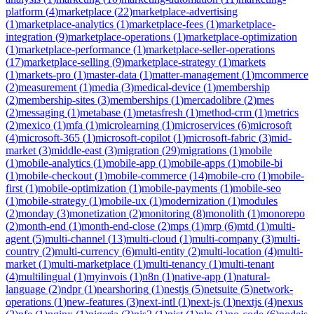
platform
(
4
)
marketplace
(
22
)
marketplace-advertising
(
1
)
marketplace-analytics
(
1
)
marketplace-fees
(
1
)
marketplace-
integration
(
9
)
marketplace-operations
(
1
)
marketplace-optimization
(
1
)
marketplace-performance
(
1
)
marketplace-seller-operations
(
17
)
marketplace-selling
(
9
)
marketplace-strategy
(
1
)
markets
(
1
)
markets-pro
(
1
)
master-data
(
1
)
matter-management
(
1
)
mcommerce
(
2
)
measurement
(
1
)
media
(
3
)
medical-device
(
1
)
membership
(
2
)
membership-sites
(
3
)
memberships
(
1
)
mercadolibre
(
2
)
mes
(
2
)
messaging
(
1
)
metabase
(
1
)
metasfresh
(
1
)
method-crm
(
1
)
metrics
(
2
)
mexico
(
1
)
mfa
(
1
)
microlearning
(
1
)
microservices
(
6
)
microsoft
(
4
)
microsoft-365
(
1
)
microsoft-copilot
(
1
)
microsoft-fabric
(
3
)
mid-
market
(
3
)
middle-east
(
3
)
migration
(
29
)
migrations
(
1
)
mobile
(
1
)
mobile-analytics
(
1
)
mobile-app
(
1
)
mobile-apps
(
1
)
mobile-bi
(
1
)
mobile-checkout
(
1
)
mobile-commerce
(
14
)
mobile-cro
(
1
)
mobile-
first
(
1
)
mobile-optimization
(
1
)
mobile-payments
(
1
)
mobile-seo
(
1
)
mobile-strategy
(
1
)
mobile-ux
(
1
)
modernization
(
1
)
modules
(
2
)
monday
(
3
)
monetization
(
2
)
monitoring
(
8
)
monolith
(
1
)
monorepo
(
2
)
month-end
(
1
)
month-end-close
(
2
)
mps
(
1
)
mrp
(
6
)
mtd
(
1
)
multi-
agent
(
5
)
multi-channel
(
13
)
multi-cloud
(
1
)
multi-company
(
3
)
multi-
country
(
2
)
multi-currency
(
6
)
multi-entity
(
2
)
multi-location
(
4
)
multi-
market
(
1
)
multi-marketplace
(
1
)
multi-tenancy
(
1
)
multi-tenant
(
4
)
multilingual
(
1
)
myinvois
(
1
)
n8n
(
1
)
native-app
(
1
)
natural-
language
(
2
)
ndpr
(
1
)
nearshoring
(
1
)
nestjs
(
5
)
netsuite
(
5
)
network-
operations
(
1
)
new-features
(
3
)
next-intl
(
1
)
next-js
(
1
)
nextjs
(
4
)
nexus