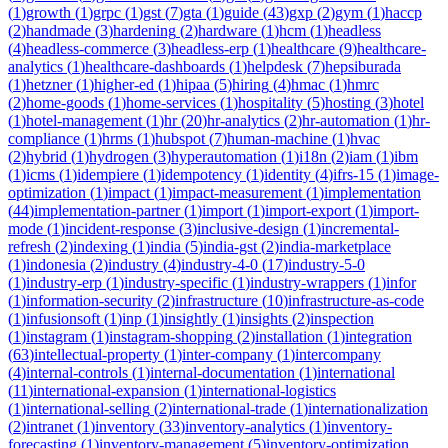
(
1
)
growth
(
1
)
grpc
(
1
)
gst
(
7
)
gta
(
1
)
guide
(
43
)
gxp
(
2
)
gym
(
1
)
haccp
(
2
)
handmade
(
3
)
hardening
(
2
)
hardware
(
1
)
hcm
(
1
)
headless
(
4
)
headless-commerce
(
3
)
headless-erp
(
1
)
healthcare
(
9
)
healthcare-
analytics
(
1
)
healthcare-dashboards
(
1
)
helpdesk
(
7
)
hepsiburada
(
1
)
hetzner
(
1
)
higher-ed
(
1
)
hipaa
(
5
)
hiring
(
4
)
hmac
(
1
)
hmrc
(
2
)
home-goods
(
1
)
home-services
(
1
)
hospitality
(
5
)
hosting
(
3
)
hotel
(
1
)
hotel-management
(
1
)
hr
(
20
)
hr-analytics
(
2
)
hr-automation
(
1
)
hr-
compliance
(
1
)
hrms
(
1
)
hubspot
(
7
)
human-machine
(
1
)
hvac
(
2
)
hybrid
(
1
)
hydrogen
(
3
)
hyperautomation
(
1
)
i18n
(
2
)
iam
(
1
)
ibm
(
1
)
icms
(
1
)
idempiere
(
1
)
idempotency
(
1
)
identity
(
4
)
ifrs-15
(
1
)
image-
optimization
(
1
)
impact
(
1
)
impact-measurement
(
1
)
implementation
(
44
)
implementation-partner
(
1
)
import
(
1
)
import-export
(
1
)
import-
mode
(
1
)
incident-response
(
3
)
inclusive-design
(
1
)
incremental-
refresh
(
2
)
indexing
(
1
)
india
(
5
)
india-gst
(
2
)
india-marketplace
(
1
)
indonesia
(
2
)
industry
(
4
)
industry-4-0
(
17
)
industry-5-0
(
1
)
industry-erp
(
1
)
industry-specific
(
1
)
industry-wrappers
(
1
)
infor
(
1
)
information-security
(
2
)
infrastructure
(
10
)
infrastructure-as-code
(
1
)
infusionsoft
(
1
)
inp
(
1
)
insightly
(
1
)
insights
(
2
)
inspection
(
1
)
instagram
(
1
)
instagram-shopping
(
2
)
installation
(
1
)
integration
(
63
)
intellectual-property
(
1
)
inter-company
(
1
)
intercompany
(
4
)
internal-controls
(
1
)
internal-documentation
(
1
)
international
(
11
)
international-expansion
(
1
)
international-logistics
(
1
)
international-selling
(
2
)
international-trade
(
1
)
internationalization
(
2
)
intranet
(
1
)
inventory
(
33
)
inventory-analytics
(
1
)
inventory-
forecasting
(
1
)
inventory-management
(
5
)
inventory-optimization