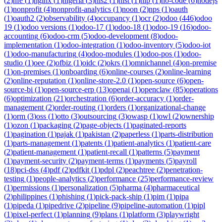
(
2
)
nfe
(
1
)
nginx
(
1
)
nigeria
(
3
)
nis2
(
1
)
nist
(
1
)
nlp
(
1
)
no-code
(
6
)
nodejs
(
1
)
nonprofit
(
4
)
nonprofit-analytics
(
1
)
noon
(
2
)
nps
(
1
)
oauth
(
1
)
oauth2
(
2
)
observability
(
4
)
occupancy
(
1
)
ocr
(
2
)
odoo
(
446
)
odoo
19
(
1
)
odoo versions
(
1
)
odoo-17
(
1
)
odoo-18
(
1
)
odoo-19
(
16
)
odoo-
accounting
(
6
)
odoo-crm
(
5
)
odoo-development
(
8
)
odoo-
implementation
(
1
)
odoo-integration
(
1
)
odoo-inventory
(
5
)
odoo-iot
(
1
)
odoo-manufacturing
(
4
)
odoo-modules
(
1
)
odoo-pos
(
1
)
odoo-
studio
(
1
)
oee
(
2
)
ofbiz
(
1
)
oidc
(
2
)
okrs
(
1
)
omnichannel
(
4
)
on-premise
(
1
)
on-premises
(
1
)
onboarding
(
6
)
online-courses
(
2
)
online-learning
(
2
)
online-reputation
(
1
)
online-store-2.0
(
1
)
open-source
(
6
)
open-
source-bi
(
1
)
open-source-erp
(
13
)
openai
(
1
)
openclaw
(
85
)
operations
(
6
)
optimization
(
21
)
orchestration
(
6
)
order-accuracy
(
1
)
order-
management
(
2
)
order-routing
(
1
)
orders
(
1
)
organizational-change
(
1
)
orm
(
3
)
oss
(
1
)
otto
(
3
)
outsourcing
(
3
)
owasp
(
1
)
owl
(
2
)
ownership
(
1
)
ozon
(
1
)
packaging
(
2
)
page-objects
(
1
)
paginated-reports
(
1
)
pagination
(
1
)
pajak
(
1
)
pakistan
(
2
)
paperless
(
1
)
parts-distribution
(
1
)
parts-management
(
1
)
patents
(
1
)
patient-analytics
(
1
)
patient-care
(
2
)
patient-management
(
1
)
patient-recall
(
1
)
patterns
(
5
)
payment
(
1
)
payment-security
(
2
)
payment-terms
(
1
)
payments
(
5
)
payroll
(
18
)
pci-dss
(
4
)
pdf
(
2
)
pdfkit
(
1
)
pdpl
(
2
)
peachtree
(
2
)
penetration-
testing
(
1
)
people-analytics
(
2
)
performance
(
25
)
performance-review
(
1
)
permissions
(
1
)
personalization
(
5
)
pharma
(
4
)
pharmaceutical
(
2
)
philippines
(
1
)
phishing
(
1
)
pick-pack-ship
(
1
)
pim
(
1
)
pipa
(
1
)
pipeda
(
1
)
pipedrive
(
2
)
pipeline
(
9
)
pipeline-automation
(
1
)
pipl
(
1
)
pixel-perfect
(
1
)
planning
(
9
)
plans
(
1
)
platform
(
3
)
playwright