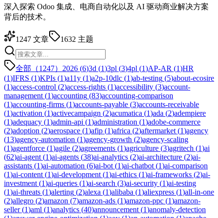
深入探索 Odoo 集成、电商自动化以及 AI 驱动商业解决方案
背后的技术。
1247
文章
1632
主题
全部（1247）
2026
(
6
)
3d
(
1
)
3pl
(
3
)
4pl
(
1
)
AP-AR
(
1
)
HR
(
1
)
IFRS
(
1
)
KPIs
(
1
)
a11y
(
1
)
a2p-10dlc
(
1
)
ab-testing
(
5
)
about-ecosire
(
1
)
access-control
(
2
)
access-rights
(
1
)
accessibility
(
3
)
account-
management
(
1
)
accounting
(
83
)
accounting-comparison
(
1
)
accounting-firms
(
1
)
accounts-payable
(
3
)
accounts-receivable
(
1
)
activation
(
1
)
activecampaign
(
2
)
acumatica
(
1
)
ada
(
2
)
adempiere
(
1
)
adequacy
(
1
)
admin-api
(
1
)
administration
(
1
)
adobe-commerce
(
2
)
adoption
(
2
)
aerospace
(
1
)
afip
(
1
)
africa
(
2
)
aftermarket
(
1
)
agency
(
13
)
agency-automation
(
1
)
agency-growth
(
2
)
agency-scaling
(
1
)
agentforce
(
1
)
agile
(
2
)
agreements
(
1
)
agriculture
(
3
)
agritech
(
1
)
ai
(
62
)
ai-agent
(
1
)
ai-agents
(
38
)
ai-analytics
(
2
)
ai-architecture
(
2
)
ai-
assistants
(
1
)
ai-automation
(
6
)
ai-bot
(
1
)
ai-chatbot
(
1
)
ai-comparison
(
1
)
ai-content
(
1
)
ai-development
(
1
)
ai-ethics
(
1
)
ai-frameworks
(
2
)
ai-
investment
(
1
)
ai-queries
(
1
)
ai-search
(
3
)
ai-security
(
1
)
ai-testing
(
1
)
ai-threats
(
1
)
alerting
(
2
)
alexa
(
1
)
alibaba
(
1
)
aliexpress
(
1
)
all-in-one
(
2
)
allegro
(
2
)
amazon
(
7
)
amazon-ads
(
1
)
amazon-ppc
(
1
)
amazon-
seller
(
1
)
aml
(
1
)
analytics
(
40
)
announcement
(
1
)
anomaly-detection