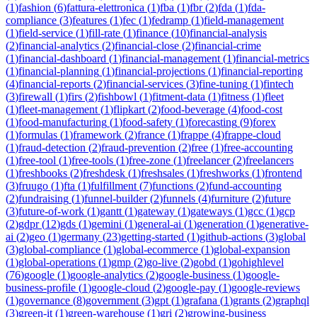
(
1
)
fashion
(
6
)
fattura-elettronica
(
1
)
fba
(
1
)
fbr
(
2
)
fda
(
1
)
fda-
compliance
(
3
)
features
(
1
)
fec
(
1
)
fedramp
(
1
)
field-management
(
1
)
field-service
(
1
)
fill-rate
(
1
)
finance
(
10
)
financial-analysis
(
2
)
financial-analytics
(
2
)
financial-close
(
2
)
financial-crime
(
1
)
financial-dashboard
(
1
)
financial-management
(
1
)
financial-metrics
(
1
)
financial-planning
(
1
)
financial-projections
(
1
)
financial-reporting
(
4
)
financial-reports
(
2
)
financial-services
(
3
)
fine-tuning
(
1
)
fintech
(
3
)
firewall
(
1
)
firs
(
2
)
fishbowl
(
1
)
fitment-data
(
1
)
fitness
(
1
)
fleet
(
1
)
fleet-management
(
1
)
flipkart
(
2
)
food-beverage
(
4
)
food-cost
(
1
)
food-manufacturing
(
1
)
food-safety
(
1
)
forecasting
(
9
)
forex
(
1
)
formulas
(
1
)
framework
(
2
)
france
(
1
)
frappe
(
4
)
frappe-cloud
(
1
)
fraud-detection
(
2
)
fraud-prevention
(
2
)
free
(
1
)
free-accounting
(
1
)
free-tool
(
1
)
free-tools
(
1
)
free-zone
(
1
)
freelancer
(
2
)
freelancers
(
1
)
freshbooks
(
2
)
freshdesk
(
1
)
freshsales
(
1
)
freshworks
(
1
)
frontend
(
3
)
fruugo
(
1
)
fta
(
1
)
fulfillment
(
7
)
functions
(
2
)
fund-accounting
(
2
)
fundraising
(
1
)
funnel-builder
(
2
)
funnels
(
4
)
furniture
(
2
)
future
(
3
)
future-of-work
(
1
)
gantt
(
1
)
gateway
(
1
)
gateways
(
1
)
gcc
(
1
)
gcp
(
2
)
gdpr
(
12
)
gds
(
1
)
gemini
(
1
)
general-ai
(
1
)
generation
(
1
)
generative-
ai
(
2
)
geo
(
1
)
germany
(
23
)
getting-started
(
1
)
github-actions
(
3
)
global
(
3
)
global-compliance
(
1
)
global-ecommerce
(
1
)
global-expansion
(
1
)
global-operations
(
1
)
gmp
(
2
)
go-live
(
2
)
gobd
(
1
)
gohighlevel
(
76
)
google
(
1
)
google-analytics
(
2
)
google-business
(
1
)
google-
business-profile
(
1
)
google-cloud
(
2
)
google-pay
(
1
)
google-reviews
(
1
)
governance
(
8
)
government
(
3
)
gpt
(
1
)
grafana
(
1
)
grants
(
2
)
graphql
(
3
)
green-it
(
1
)
green-warehouse
(
1
)
gri
(
2
)
growing-business