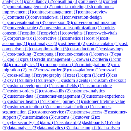
analytics
(
1
)
consultancy
(
2
)
consulting
(
3
)
containers
(
3
)
content
(
1
)
content-management
(
2
)
content-marketing
(
3
)
continuous-
improvement
(
1
)
contract-management
(
1
)
contract-review
(
1
)
contracts
(
3
)
conversation-ai
(
1
)
conversation-design
(
1
)
conversational-ai
(
3
)
conversion
(
8
)
conversion-optimization
(
7
)
conversion-rate
(
2
)
conversion-rate-optimization
(
1
)
cookie-
consent
(
1
)
copilot
(
1
)
copyleft
(
1
)
copyrights
(
1
)
core-web-vitals
(
5
)
corporate-tax
(
1
)
corrective
(
1
)
cosmetics
(
1
)
cost
(
4
)
cost-
accounting
(
1
)
cost-analysis
(
3
)
cost-benefit
(
2
)
cost-calculator
(
1
)
cost-
comparison
(
2
)
cost-optimization
(
5
)
cost-reduction
(
1
)
cost-savings
(
1
)
cost-tracking
(
2
)
coupang
(
1
)
course-creation
(
1
)
courses
(
3
)
cpa
(
1
)
cpq
(
1
)
cpra
(
1
)
credit-management
(
1
)
crewai
(
2
)
criteria
(
1
)
crm
(
44
)
crm-analytics
(
1
)
crm-comparison
(
5
)
crm-integration
(
2
)
crm-
migration
(
2
)
cro
(
2
)
cross-border
(
8
)
cross-platform
(
1
)
cross-sell
(
1
)
cross-selling
(
1
)
cryptography
(
1
)
csat
(
1
)
cspm
(
1
)
csrd
(
3
)
css
(
2
)
csv
(
1
)
culture
(
1
)
currency
(
1
)
custom-agents
(
1
)
custom-checkout
(
1
)
custom-development
(
1
)
custom-fields
(
1
)
custom-module
(
1
)
custom-orders
(
2
)
custom-skills
(
2
)
customer-analytics
(
2
)
customer-data
(
1
)
customer-engagement
(
3
)
customer-experience
(
5
)
customer-health
(
1
)
customer-journey
(
1
)
customer-lifetime-value
(
3
)
customer-retention
(
5
)
customer-satisfaction
(
1
)
customer-
segmentation
(
2
)
customer-service
(
7
)
customer-success
(
5
)
customer-
support
(
7
)
customization
(
5
)
customs
(
1
)
cutover
(
2
)
cx
(
1
)
cybersecurity
(
14
)
daraz
(
1
)
dashboard
(
2
)
dashboards
(
16
)
data
(
5
)
data-analysis
(
3
)
data-analytics
(
3
)
data-cleanup
(
2
)
data-driven