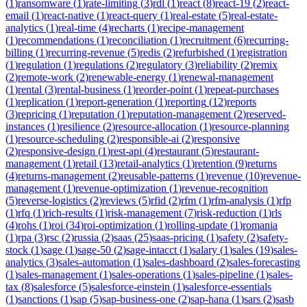
(
1
)
ransomware
(
1
)
rate-limiting
(
3
)
rdl
(
1
)
react
(
8
)
react-19
(
2
)
react-
email
(
1
)
react-native
(
1
)
react-query
(
1
)
real-estate
(
5
)
real-estate-
analytics
(
1
)
real-time
(
4
)
recharts
(
1
)
recipe-management
(
1
)
recommendations
(
1
)
reconciliation
(
1
)
recruitment
(
6
)
recurring-
billing
(
1
)
recurring-revenue
(
5
)
redis
(
2
)
refurbished
(
1
)
registration
(
1
)
regulation
(
1
)
regulations
(
2
)
regulatory
(
3
)
reliability
(
2
)
remix
(
2
)
remote-work
(
2
)
renewable-energy
(
1
)
renewal-management
(
1
)
rental
(
3
)
rental-business
(
1
)
reorder-point
(
1
)
repeat-purchases
(
1
)
replication
(
1
)
report-generation
(
1
)
reporting
(
12
)
reports
(
3
)
repricing
(
1
)
reputation
(
1
)
reputation-management
(
2
)
reserved-
instances
(
1
)
resilience
(
2
)
resource-allocation
(
1
)
resource-planning
(
1
)
resource-scheduling
(
2
)
responsible-ai
(
2
)
responsive
(
2
)
responsive-design
(
1
)
rest-api
(
4
)
restaurant
(
5
)
restaurant-
management
(
1
)
retail
(
13
)
retail-analytics
(
1
)
retention
(
9
)
returns
(
4
)
returns-management
(
2
)
reusable-patterns
(
1
)
revenue
(
10
)
revenue-
management
(
1
)
revenue-optimization
(
1
)
revenue-recognition
(
5
)
reverse-logistics
(
2
)
reviews
(
5
)
rfid
(
2
)
rfm
(
1
)
rfm-analysis
(
1
)
rfp
(
1
)
rfq
(
1
)
rich-results
(
1
)
risk-management
(
7
)
risk-reduction
(
1
)
rls
(
4
)
rohs
(
1
)
roi
(
34
)
roi-optimization
(
1
)
rolling-update
(
1
)
romania
(
1
)
rpa
(
3
)
rsc
(
2
)
russia
(
2
)
saas
(
25
)
saas-pricing
(
1
)
safety
(
2
)
safety-
stock
(
1
)
sage
(
1
)
sage-50
(
2
)
sage-intacct
(
1
)
salary
(
1
)
sales
(
19
)
sales-
analytics
(
3
)
sales-automation
(
1
)
sales-dashboard
(
2
)
sales-forecasting
(
1
)
sales-management
(
1
)
sales-operations
(
1
)
sales-pipeline
(
1
)
sales-
tax
(
8
)
salesforce
(
5
)
salesforce-einstein
(
1
)
salesforce-essentials
(
1
)
sanctions
(
1
)
sap
(
5
)
sap-business-one
(
2
)
sap-hana
(
1
)
sars
(
2
)
sasb