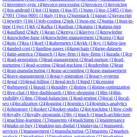
(
1
)
inventory-sync
(
4
)
invoice-processing
(
2
)
invoices
(
1
)
invoicing
(
1
)
ios-android
(
1
)
iot
(
11
)
iqms
(
1
)
isa-95
(
1
)
isms
(
1
)
iso-13485
(
1
)
iso-
27001
(
3
)
iso-9001
(
1
)
italy
(
1
)
iva
(
2
)
jamstack
(
1
)
japan
(
2
)
javascript
(
1
)
jewelry
(
1
)
jit
(
1
)
job-costing
(
2
)
jpk
(
1
)
json-rpc
(
2
)
jumia
(
1
)
just-in-
time
(
1
)
jwt
(
1
)
k6
(
2
)
kafka
(
1
)
kanban
(
3
)
katana
(
1
)
katana-mrp
(
1
)
kaufland
(
2
)
kdv
(
1
)
keap
(
2
)
kenya
(
1
)
klaviyo
(
1
)
knowledge
(
1
)
knowledge-base
(
4
)
knowledge-management
(
2
)
korea
(
1
)
kpi
(
3
)
kpis
(
3
)
kra
(
1
)
ksef
(
1
)
kubernetes
(
1
)
kvkk
(
1
)
kyc
(
1
)
labor-law
(
1
)
landed-cost
(
1
)
landing-pages
(
4
)
langchain
(
3
)
large-datasets
(
1
)
latin-america
(
3
)
launch
(
1
)
law-firm
(
1
)
law-firms
(
1
)
lazada
(
1
)
lcp
(
1
)
lead-generation
(
3
)
lead-management
(
2
)
lead-nurture
(
1
)
lead-
nurturing
(
1
)
lead-scoring
(
2
)
lead-tracking
(
1
)
leadership
(
2
)
lean
(
1
)
lean-manufacturing
(
1
)
lease-accounting
(
1
)
lease-management
(
2
)
leave-management
(
1
)
legacy-migration
(
1
)
legacy-systems
(
1
)
legal
(
16
)
legal-billing
(
1
)
legal-tech
(
1
)
lgpd
(
1
)
licensing
(
7
)
lightspeed
(
1
)
liquid
(
1
)
liquidity
(
1
)
listing
(
1
)
listing-optimization
(
1
)
live-chat
(
1
)
live-dashboards
(
1
)
live-shopping
(
1
)
llm
(
4
)
llm-
visibility
(
1
)
lms
(
3
)
load-balancing
(
1
)
load-testing
(
3
)
local
(
1
)
local-
seo
(
4
)
localization
(
24
)
logging
(
1
)
logistics
(
14
)
logistics-analytics
(
1
)
lohnsteuer
(
1
)
looker
(
2
)
looker-studio
(
2
)
lot-tracking
(
1
)
low-code
(
6
)
loyalty
(
3
)
loyalty-programs
(
2
)
ltv
(
1
)
mach
(
1
)
mach-architecture
(
1
)
machine-learning
(
13
)
magento
(
4
)
mailchimp
(
1
)
maintenance
(
4
)
make-or-buy
(
1
)
making-tax-digital
(
1
)
malaysia
(
1
)
managed-
services
(
1
)
management
(
1
)
manufacturing
(
53
)
margins
(
2
)
market-
analysis
(
1
)
marketing
(
10
)
marketing-automation
(
11
)
marketing-