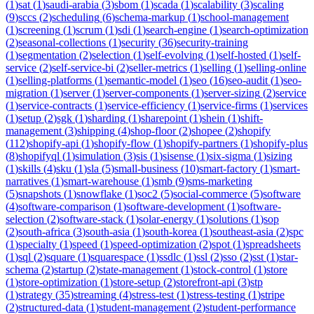
(
1
)
sat
(
1
)
saudi-arabia
(
3
)
sbom
(
1
)
scada
(
1
)
scalability
(
3
)
scaling
(
9
)
sccs
(
2
)
scheduling
(
6
)
schema-markup
(
1
)
school-management
(
1
)
screening
(
1
)
scrum
(
1
)
sdi
(
1
)
search-engine
(
1
)
search-optimization
(
2
)
seasonal-collections
(
1
)
security
(
36
)
security-training
(
1
)
segmentation
(
2
)
selection
(
1
)
self-evolving
(
1
)
self-hosted
(
1
)
self-
service
(
2
)
self-service-bi
(
2
)
seller-metrics
(
1
)
selling
(
1
)
selling-online
(
1
)
selling-platforms
(
1
)
semantic-model
(
1
)
seo
(
16
)
seo-audit
(
1
)
seo-
migration
(
1
)
server
(
1
)
server-components
(
1
)
server-sizing
(
2
)
service
(
1
)
service-contracts
(
1
)
service-efficiency
(
1
)
service-firms
(
1
)
services
(
1
)
setup
(
2
)
sgk
(
1
)
sharding
(
1
)
sharepoint
(
1
)
shein
(
1
)
shift-
management
(
3
)
shipping
(
4
)
shop-floor
(
2
)
shopee
(
2
)
shopify
(
112
)
shopify-api
(
1
)
shopify-flow
(
1
)
shopify-partners
(
1
)
shopify-plus
(
8
)
shopifyql
(
1
)
simulation
(
3
)
sis
(
1
)
sisense
(
1
)
six-sigma
(
1
)
sizing
(
1
)
skills
(
4
)
sku
(
1
)
sla
(
5
)
small-business
(
10
)
smart-factory
(
1
)
smart-
narratives
(
1
)
smart-warehouse
(
1
)
smb
(
9
)
sms-marketing
(
5
)
snapshots
(
1
)
snowflake
(
1
)
soc2
(
5
)
social-commerce
(
5
)
software
(
4
)
software-comparison
(
1
)
software-development
(
1
)
software-
selection
(
2
)
software-stack
(
1
)
solar-energy
(
1
)
solutions
(
1
)
sop
(
2
)
south-africa
(
3
)
south-asia
(
1
)
south-korea
(
1
)
southeast-asia
(
2
)
spc
(
1
)
specialty
(
1
)
speed
(
1
)
speed-optimization
(
2
)
spot
(
1
)
spreadsheets
(
1
)
sql
(
2
)
square
(
1
)
squarespace
(
1
)
ssdlc
(
1
)
ssl
(
2
)
sso
(
2
)
sst
(
1
)
star-
schema
(
2
)
startup
(
2
)
state-management
(
1
)
stock-control
(
1
)
store
(
1
)
store-optimization
(
1
)
store-setup
(
2
)
storefront-api
(
3
)
stp
(
1
)
strategy
(
35
)
streaming
(
4
)
stress-test
(
1
)
stress-testing
(
1
)
stripe
(
2
)
structured-data
(
1
)
student-management
(
2
)
student-performance