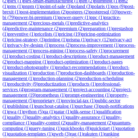
(
2
)
plex
(
1
)
plex-smart-manufacturing
(
1
)
plm
(
2
)
plumbing
(
1
)
pm2
(
1
)
pms
(
1
)
pnpm
(
1
)
point-of-sale
(
3
)
poland
(
3
)
polaris
(
1
)
pos
(
9
)
post-
brexit
(
1
)
post-implementation
(
2
)
postgres
(
2
)
postgresql
(
10
)
power-
bi
(
79
)
power-bi-premium
(
1
)
power-query
(
1
)
ppc
(
1
)
practice-
management
(
2
)
precious-metals
(
1
)
predictive-analytics
(
4
)
predictive-maintenance
(
2
)
premium
(
2
)
preparation
(
1
)
prestashop
(
1
)
preventive
(
1
)
pricelists
(
1
)
pricing
(
19
)
pricing-optimization
(
1
)
pricing-strategy
(
3
)
printing
(
1
)
prisma
(
1
)
privacy
(
12
)
privacy-act
(
1
)
privacy-by-design
(
1
)
process
(
2
)
process-improvement
(
1
)
process-
management
(
1
)
process-mining
(
1
)
process-safety
(
1
)
procurement
(
11
)
product-costing
(
1
)
product-descriptions
(
1
)
product-management
(
2
)
product-mapping
(
1
)
product-optimization
(
1
)
product-pages
(
1
)
product-photography
(
1
)
product-recommendations
(
1
)
product-
visualization
(
1
)
production
(
7
)
production-dashboards
(
1
)
production-
management
(
1
)
production-planning
(
2
)
production-scheduling
(
1
)
productivity
(
9
)
productization
(
1
)
products
(
1
)
professional-
services
(
4
)
program-management
(
1
)
project-accounting
(
2
)
project-
management
(
19
)
prometheus
(
1
)
prompt-engineering
(
1
)
property-
management
(
5
)
proprietary
(
1
)
provincial-tax
(
1
)
public-sector
(
1
)
publishing
(
1
)
punchout-catalog
(
1
)
purchase
(
3
)
push-notifications
(
1
)
pwa
(
1
)
python
(
5
)
qa
(
1
)
qatar
(
1
)
qlik-sense
(
1
)
qualification
(
1
)
quality
(
3
)
quality-analytics
(
1
)
quality-assurance
(
1
)
quality-
compliance
(
1
)
quality-control
(
2
)
quality-management
(
2
)
quantum-
computing
(
1
)
query-tuning
(
1
)
quickbooks
(
8
)
quickstart
(
1
)
quotation
(
1
)
quotation-templates
(
1
)
qweb
(
3
)
rag
(
1
)
rakuten
(
1
)
ranking