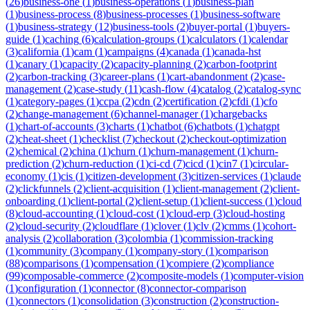
(
26
)
business-one
(
1
)
business-operations
(
1
)
business-plan
(
1
)
business-process
(
8
)
business-processes
(
1
)
business-software
(
1
)
business-strategy
(
12
)
business-tools
(
2
)
buyer-portal
(
1
)
buyers-
guide
(
1
)
caching
(
6
)
calculation-groups
(
1
)
calculators
(
1
)
calendar
(
3
)
california
(
1
)
cam
(
1
)
campaigns
(
4
)
canada
(
1
)
canada-hst
(
1
)
canary
(
1
)
capacity
(
2
)
capacity-planning
(
2
)
carbon-footprint
(
2
)
carbon-tracking
(
3
)
career-plans
(
1
)
cart-abandonment
(
2
)
case-
management
(
2
)
case-study
(
11
)
cash-flow
(
4
)
catalog
(
2
)
catalog-sync
(
1
)
category-pages
(
1
)
ccpa
(
2
)
cdn
(
2
)
certification
(
2
)
cfdi
(
1
)
cfo
(
2
)
change-management
(
6
)
channel-manager
(
1
)
chargebacks
(
1
)
chart-of-accounts
(
3
)
charts
(
1
)
chatbot
(
6
)
chatbots
(
1
)
chatgpt
(
2
)
cheat-sheet
(
1
)
checklist
(
7
)
checkout
(
2
)
checkout-optimization
(
2
)
chemical
(
2
)
china
(
1
)
churn
(
1
)
churn-management
(
1
)
churn-
prediction
(
2
)
churn-reduction
(
1
)
ci-cd
(
7
)
cicd
(
1
)
cin7
(
1
)
circular-
economy
(
1
)
cis
(
1
)
citizen-development
(
3
)
citizen-services
(
1
)
claude
(
2
)
clickfunnels
(
2
)
client-acquisition
(
1
)
client-management
(
2
)
client-
onboarding
(
1
)
client-portal
(
2
)
client-setup
(
1
)
client-success
(
1
)
cloud
(
8
)
cloud-accounting
(
1
)
cloud-cost
(
1
)
cloud-erp
(
3
)
cloud-hosting
(
2
)
cloud-security
(
2
)
cloudflare
(
1
)
clover
(
1
)
clv
(
2
)
cmms
(
1
)
cohort-
analysis
(
2
)
collaboration
(
3
)
colombia
(
1
)
commission-tracking
(
1
)
community
(
3
)
company
(
1
)
company-story
(
1
)
comparison
(
88
)
comparisons
(
1
)
compensation
(
1
)
compiere
(
2
)
compliance
(
99
)
composable-commerce
(
2
)
composite-models
(
1
)
computer-vision
(
1
)
configuration
(
1
)
connector
(
8
)
connector-comparison
(
1
)
connectors
(
1
)
consolidation
(
3
)
construction
(
2
)
construction-