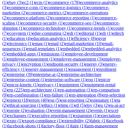
(
1
)
ebay
(
3
)
ec2
(
1
)
ecm
(
1
)
ecommerce
(
178
)
ecommerce-analytics
(
3
)
ecommerce-costs
(
1
)
ecommerce-logistics
(
1
)
ecommerce-
marketing
(
2
)
ecommerce-metrics
(
2
)
ecommerce-operations
(
2
)
ecommerce-platform
(
2
)
ecommerce-reporting
(
1
)
ecommerce-
scaling
(
1
)
ecommerce-security
(
1
)
ecommerce-seo
(
3
)
ecommerce-
shipping
(
1
)
ecommerce-technology
(
1
)
ecommerce-trends
(
1
)
ecosire
(
7
)
ecosystem
(
1
)
edge-computing
(
2
)
edi
(
1
)
editorial
(
1
)
edr
(
1
)
edtech
(
1
)
education
(
4
)
education-analytics
(
1
)
efficiency
(
8
)
egypt
(
2
)
electronics
(
1
)
emag
(
1
)
email
(
2
)
email-marketing
(
10
)
email-
sequences
(
1
)
email-templates
(
1
)
embedded
(
2
)
embedded-analytics
(
5
)
embedded-apps
(
1
)
emissions
(
1
)
employee-development
(
1
)
employee-engagement
(
1
)
employee-management
(
3
)
employee-
privacy
(
1
)
encryption
(
1
)
endpoint-security
(
1
)
energy
(
3
)
energy-
efficiency
(
1
)
energy-management
(
1
)
engagement
(
1
)
enrollment
(
2
)
enterprise
(
39
)
enterprise-ai
(
2
)
enterprise-architecture
(
1
)
enterprise-content
(
1
)
enterprise-software
(
1
)
eoq
(
1
)
epicor
(
2
)
epicor-kinetic
(
1
)
eprivacy
(
1
)
equipment
(
2
)
equipment-rental
(
2
)
erp
(
225
)
erp-architecture
(
1
)
erp-automation
(
1
)
erp-comparison
(
9
)
erp-configuration
(
1
)
erp-failure
(
1
)
erp-integration
(
8
)
erp-selection
(
2
)
erpnext
(
18
)
errors
(
40
)
esg
(
5
)
esg-reporting
(
2
)
esignature
(
1
)
eta
(
2
)
ethical-sourcing
(
1
)
ethics
(
1
)
etims
(
1
)
etl
(
5
)
etsy
(
3
)
eu
(
2
)
eu-ai-act
(
1
)
europe
(
2
)
evaluation
(
3
)
event-management
(
2
)
events
(
1
)
excel
(
3
)
exchanges
(
1
)
executive-reporting
(
1
)
expansion
(
1
)
expectations
(
1
)
expo
(
1
)
export-compliance
(
1
)
extensibility
(
2
)
fabric
(
1
)
facebook
(
1
)
facebook-shops
(
1
)
factory-floor
(
1
)
faire
(
1
)
farm-management