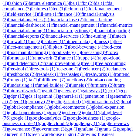
(
1
)
fashion
(
6
)
fattura-elettronica
(
1
)
fba
(
1
)
fbr
(
2
)
fda
(
1
)
fda-
compliance
(
3
)
features
(
1
)
fec
(
1
)
fedramp
(
1
)
field-management
(
1
)
field-service
(
1
)
fill-rate
(
1
)
finance
(
10
)
financial-analysis
(
2
)
financial-analytics
(
2
)
financial-close
(
2
)
financial-crime
(
1
)
financial-dashboard
(
1
)
financial-management
(
1
)
financial-metrics
(
1
)
financial-planning
(
1
)
financial-projections
(
1
)
financial-reporting
(
4
)
financial-reports
(
2
)
financial-services
(
3
)
fine-tuning
(
1
)
fintech
(
3
)
firewall
(
1
)
firs
(
2
)
fishbowl
(
1
)
fitment-data
(
1
)
fitness
(
1
)
fleet
(
1
)
fleet-management
(
1
)
flipkart
(
2
)
food-beverage
(
4
)
food-cost
(
1
)
food-manufacturing
(
1
)
food-safety
(
1
)
forecasting
(
9
)
forex
(
1
)
formulas
(
1
)
framework
(
2
)
france
(
1
)
frappe
(
4
)
frappe-cloud
(
1
)
fraud-detection
(
2
)
fraud-prevention
(
2
)
free
(
1
)
free-accounting
(
1
)
free-tool
(
1
)
free-tools
(
1
)
free-zone
(
1
)
freelancer
(
2
)
freelancers
(
1
)
freshbooks
(
2
)
freshdesk
(
1
)
freshsales
(
1
)
freshworks
(
1
)
frontend
(
3
)
fruugo
(
1
)
fta
(
1
)
fulfillment
(
7
)
functions
(
2
)
fund-accounting
(
2
)
fundraising
(
1
)
funnel-builder
(
2
)
funnels
(
4
)
furniture
(
2
)
future
(
3
)
future-of-work
(
1
)
gantt
(
1
)
gateway
(
1
)
gateways
(
1
)
gcc
(
1
)
gcp
(
2
)
gdpr
(
12
)
gds
(
1
)
gemini
(
1
)
general-ai
(
1
)
generation
(
1
)
generative-
ai
(
2
)
geo
(
1
)
germany
(
23
)
getting-started
(
1
)
github-actions
(
3
)
global
(
3
)
global-compliance
(
1
)
global-ecommerce
(
1
)
global-expansion
(
1
)
global-operations
(
1
)
gmp
(
2
)
go-live
(
2
)
gobd
(
1
)
gohighlevel
(
76
)
google
(
1
)
google-analytics
(
2
)
google-business
(
1
)
google-
business-profile
(
1
)
google-cloud
(
2
)
google-pay
(
1
)
google-reviews
(
1
)
governance
(
8
)
government
(
3
)
gpt
(
1
)
grafana
(
1
)
grants
(
2
)
graphql
(
3
)
green-it
(
1
)
green-warehouse
(
1
)
gri
(
2
)
growing-business