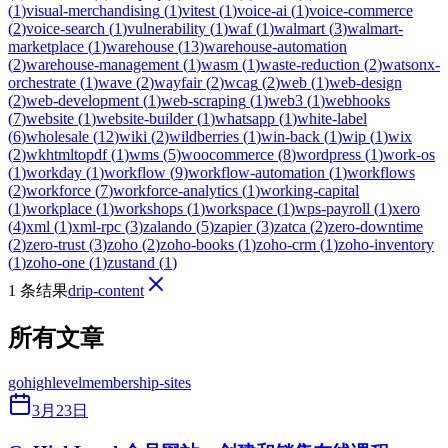
(
1
)
visual-merchandising
(
1
)
vitest
(
1
)
voice-ai
(
1
)
voice-commerce
(
2
)
voice-search
(
1
)
vulnerability
(
1
)
waf
(
1
)
walmart
(
3
)
walmart-
marketplace
(
1
)
warehouse
(
13
)
warehouse-automation
(
2
)
warehouse-management
(
1
)
wasm
(
1
)
waste-reduction
(
2
)
watsonx-
orchestrate
(
1
)
wave
(
2
)
wayfair
(
2
)
wcag
(
2
)
web
(
1
)
web-design
(
2
)
web-development
(
1
)
web-scraping
(
1
)
web3
(
1
)
webhooks
(
7
)
website
(
1
)
website-builder
(
1
)
whatsapp
(
1
)
white-label
(
6
)
wholesale
(
12
)
wiki
(
2
)
wildberries
(
1
)
win-back
(
1
)
wip
(
1
)
wix
(
2
)
wkhtmltopdf
(
1
)
wms
(
5
)
woocommerce
(
8
)
wordpress
(
1
)
work-os
(
1
)
workday
(
1
)
workflow
(
9
)
workflow-automation
(
1
)
workflows
(
2
)
workforce
(
7
)
workforce-analytics
(
1
)
working-capital
(
1
)
workplace
(
1
)
workshops
(
1
)
workspace
(
1
)
wps-payroll
(
1
)
xero
(
4
)
xml
(
1
)
xml-rpc
(
3
)
zalando
(
5
)
zapier
(
3
)
zatca
(
2
)
zero-downtime
(
2
)
zero-trust
(
3
)
zoho
(
2
)
zoho-books
(
1
)
zoho-crm
(
1
)
zoho-inventory
(
1
)
zoho-one
(
1
)
zustand
(
1
)
1 条结果
drip-content
所有文章
gohighlevel
membership-sites
3月23日