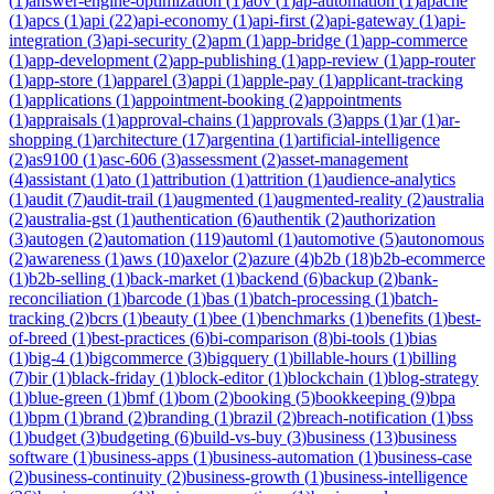
(
1
)
answer-engine-optimization
(
1
)
aov
(
1
)
ap-automation
(
1
)
apache
(
1
)
apcs
(
1
)
api
(
22
)
api-economy
(
1
)
api-first
(
2
)
api-gateway
(
1
)
api-
integration
(
3
)
api-security
(
2
)
apm
(
1
)
app-bridge
(
1
)
app-commerce
(
1
)
app-development
(
2
)
app-publishing
(
1
)
app-review
(
1
)
app-router
(
1
)
app-store
(
1
)
apparel
(
3
)
appi
(
1
)
apple-pay
(
1
)
applicant-tracking
(
1
)
applications
(
1
)
appointment-booking
(
2
)
appointments
(
1
)
appraisals
(
1
)
approval-chains
(
1
)
approvals
(
3
)
apps
(
1
)
ar
(
1
)
ar-
shopping
(
1
)
architecture
(
17
)
argentina
(
1
)
artificial-intelligence
(
2
)
as9100
(
1
)
asc-606
(
3
)
assessment
(
2
)
asset-management
(
4
)
assistant
(
1
)
ato
(
1
)
attribution
(
1
)
attrition
(
1
)
audience-analytics
(
1
)
audit
(
7
)
audit-trail
(
1
)
augmented
(
1
)
augmented-reality
(
2
)
australia
(
2
)
australia-gst
(
1
)
authentication
(
6
)
authentik
(
2
)
authorization
(
3
)
autogen
(
2
)
automation
(
119
)
automl
(
1
)
automotive
(
5
)
autonomous
(
2
)
awareness
(
1
)
aws
(
10
)
axelor
(
2
)
azure
(
4
)
b2b
(
18
)
b2b-ecommerce
(
1
)
b2b-selling
(
1
)
back-market
(
1
)
backend
(
6
)
backup
(
2
)
bank-
reconciliation
(
1
)
barcode
(
1
)
bas
(
1
)
batch-processing
(
1
)
batch-
tracking
(
2
)
bcrs
(
1
)
beauty
(
1
)
bee
(
1
)
benchmarks
(
1
)
benefits
(
1
)
best-
of-breed
(
1
)
best-practices
(
6
)
bi-comparison
(
8
)
bi-tools
(
1
)
bias
(
1
)
big-4
(
1
)
bigcommerce
(
3
)
bigquery
(
1
)
billable-hours
(
1
)
billing
(
7
)
bir
(
1
)
black-friday
(
1
)
block-editor
(
1
)
blockchain
(
1
)
blog-strategy
(
1
)
blue-green
(
1
)
bmf
(
1
)
bom
(
2
)
booking
(
5
)
bookkeeping
(
9
)
bpa
(
1
)
bpm
(
1
)
brand
(
2
)
branding
(
1
)
brazil
(
2
)
breach-notification
(
1
)
bss
(
1
)
budget
(
3
)
budgeting
(
6
)
build-vs-buy
(
3
)
business
(
13
)
business
software
(
1
)
business-apps
(
1
)
business-automation
(
1
)
business-case
(
2
)
business-continuity
(
2
)
business-growth
(
1
)
business-intelligence