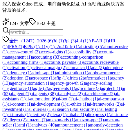
深入探索 Odoo 集成、电商自动化以及 AI 驱动商业解决方案
背后的技术。
1247
文章
1632
主题
全部（1247）
2026
(
6
)
3d
(
1
)
3pl
(
3
)
4pl
(
1
)
AP-AR
(
1
)
HR
(
1
)
IFRS
(
1
)
KPIs
(
1
)
a11y
(
1
)
a2p-10dlc
(
1
)
ab-testing
(
5
)
about-ecosire
(
1
)
access-control
(
2
)
access-rights
(
1
)
accessibility
(
3
)
account-
management
(
1
)
accounting
(
83
)
accounting-comparison
(
1
)
accounting-firms
(
1
)
accounts-payable
(
3
)
accounts-receivable
(
1
)
activation
(
1
)
activecampaign
(
2
)
acumatica
(
1
)
ada
(
2
)
adempiere
(
1
)
adequacy
(
1
)
admin-api
(
1
)
administration
(
1
)
adobe-commerce
(
2
)
adoption
(
2
)
aerospace
(
1
)
afip
(
1
)
africa
(
2
)
aftermarket
(
1
)
agency
(
13
)
agency-automation
(
1
)
agency-growth
(
2
)
agency-scaling
(
1
)
agentforce
(
1
)
agile
(
2
)
agreements
(
1
)
agriculture
(
3
)
agritech
(
1
)
ai
(
62
)
ai-agent
(
1
)
ai-agents
(
38
)
ai-analytics
(
2
)
ai-architecture
(
2
)
ai-
assistants
(
1
)
ai-automation
(
6
)
ai-bot
(
1
)
ai-chatbot
(
1
)
ai-comparison
(
1
)
ai-content
(
1
)
ai-development
(
1
)
ai-ethics
(
1
)
ai-frameworks
(
2
)
ai-
investment
(
1
)
ai-queries
(
1
)
ai-search
(
3
)
ai-security
(
1
)
ai-testing
(
1
)
ai-threats
(
1
)
alerting
(
2
)
alexa
(
1
)
alibaba
(
1
)
aliexpress
(
1
)
all-in-one
(
2
)
allegro
(
2
)
amazon
(
7
)
amazon-ads
(
1
)
amazon-ppc
(
1
)
amazon-
seller
(
1
)
aml
(
1
)
analytics
(
40
)
announcement
(
1
)
anomaly-detection