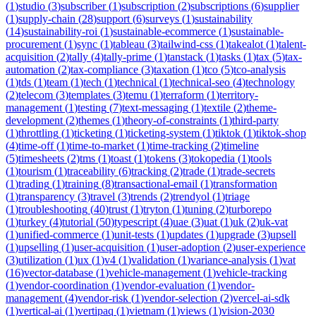
(
1
)
studio
(
3
)
subscriber
(
1
)
subscription
(
2
)
subscriptions
(
6
)
supplier
(
1
)
supply-chain
(
28
)
support
(
6
)
surveys
(
1
)
sustainability
(
14
)
sustainability-roi
(
1
)
sustainable-ecommerce
(
1
)
sustainable-
procurement
(
1
)
sync
(
1
)
tableau
(
3
)
tailwind-css
(
1
)
takealot
(
1
)
talent-
acquisition
(
2
)
tally
(
4
)
tally-prime
(
1
)
tanstack
(
1
)
tasks
(
1
)
tax
(
5
)
tax-
automation
(
2
)
tax-compliance
(
3
)
taxation
(
1
)
tco
(
5
)
tco-analysis
(
1
)
tds
(
1
)
team
(
1
)
tech
(
1
)
technical
(
1
)
technical-seo
(
4
)
technology
(
2
)
telecom
(
3
)
templates
(
3
)
temu
(
1
)
terraform
(
1
)
territory-
management
(
1
)
testing
(
7
)
text-messaging
(
1
)
textile
(
2
)
theme-
development
(
2
)
themes
(
1
)
theory-of-constraints
(
1
)
third-party
(
1
)
throttling
(
1
)
ticketing
(
1
)
ticketing-system
(
1
)
tiktok
(
1
)
tiktok-shop
(
4
)
time-off
(
1
)
time-to-market
(
1
)
time-tracking
(
2
)
timeline
(
5
)
timesheets
(
2
)
tms
(
1
)
toast
(
1
)
tokens
(
3
)
tokopedia
(
1
)
tools
(
1
)
tourism
(
1
)
traceability
(
6
)
tracking
(
2
)
trade
(
1
)
trade-secrets
(
1
)
trading
(
1
)
training
(
8
)
transactional-email
(
1
)
transformation
(
1
)
transparency
(
3
)
travel
(
3
)
trends
(
2
)
trendyol
(
1
)
triage
(
1
)
troubleshooting
(
40
)
trust
(
1
)
tryton
(
1
)
tuning
(
2
)
turborepo
(
1
)
turkey
(
4
)
tutorial
(
50
)
typescript
(
4
)
uae
(
3
)
uat
(
1
)
uk
(
2
)
uk-vat
(
1
)
unified-commerce
(
1
)
unit-tests
(
1
)
updates
(
1
)
upgrade
(
3
)
upsell
(
1
)
upselling
(
1
)
user-acquisition
(
1
)
user-adoption
(
2
)
user-experience
(
3
)
utilization
(
1
)
ux
(
1
)
v4
(
1
)
validation
(
1
)
variance-analysis
(
1
)
vat
(
16
)
vector-database
(
1
)
vehicle-management
(
1
)
vehicle-tracking
(
1
)
vendor-coordination
(
1
)
vendor-evaluation
(
1
)
vendor-
management
(
4
)
vendor-risk
(
1
)
vendor-selection
(
2
)
vercel-ai-sdk
(
1
)
vertical-ai
(
1
)
vertipaq
(
1
)
vietnam
(
1
)
views
(
1
)
vision-2030