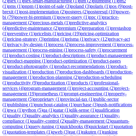
(
2
)
plex
(
1
)
plex-smart-manufacturing
(
1
)
plm
(
2
)
plumbing
(
1
)
pm2
(
1
)
pms
(
1
)
pnpm
(
1
)
point-of-sale
(
3
)
poland
(
3
)
polaris
(
1
)
pos
(
9
)
post-
brexit
(
1
)
post-implementation
(
2
)
postgres
(
2
)
postgresql
(
10
)
power-
bi
(
79
)
power-bi-premium
(
1
)
power-query
(
1
)
ppc
(
1
)
practice-
management
(
2
)
precious-metals
(
1
)
predictive-analytics
(
4
)
predictive-maintenance
(
2
)
premium
(
2
)
preparation
(
1
)
prestashop
(
1
)
preventive
(
1
)
pricelists
(
1
)
pricing
(
19
)
pricing-optimization
(
1
)
pricing-strategy
(
3
)
printing
(
1
)
prisma
(
1
)
privacy
(
12
)
privacy-act
(
1
)
privacy-by-design
(
1
)
process
(
2
)
process-improvement
(
1
)
process-
management
(
1
)
process-mining
(
1
)
process-safety
(
1
)
procurement
(
11
)
product-costing
(
1
)
product-descriptions
(
1
)
product-management
(
2
)
product-mapping
(
1
)
product-optimization
(
1
)
product-pages
(
1
)
product-photography
(
1
)
product-recommendations
(
1
)
product-
visualization
(
1
)
production
(
7
)
production-dashboards
(
1
)
production-
management
(
1
)
production-planning
(
2
)
production-scheduling
(
1
)
productivity
(
9
)
productization
(
1
)
products
(
1
)
professional-
services
(
4
)
program-management
(
1
)
project-accounting
(
2
)
project-
management
(
19
)
prometheus
(
1
)
prompt-engineering
(
1
)
property-
management
(
5
)
proprietary
(
1
)
provincial-tax
(
1
)
public-sector
(
1
)
publishing
(
1
)
punchout-catalog
(
1
)
purchase
(
3
)
push-notifications
(
1
)
pwa
(
1
)
python
(
5
)
qa
(
1
)
qatar
(
1
)
qlik-sense
(
1
)
qualification
(
1
)
quality
(
3
)
quality-analytics
(
1
)
quality-assurance
(
1
)
quality-
compliance
(
1
)
quality-control
(
2
)
quality-management
(
2
)
quantum-
computing
(
1
)
query-tuning
(
1
)
quickbooks
(
8
)
quickstart
(
1
)
quotation
(
1
)
quotation-templates
(
1
)
qweb
(
3
)
rag
(
1
)
rakuten
(
1
)
ranking