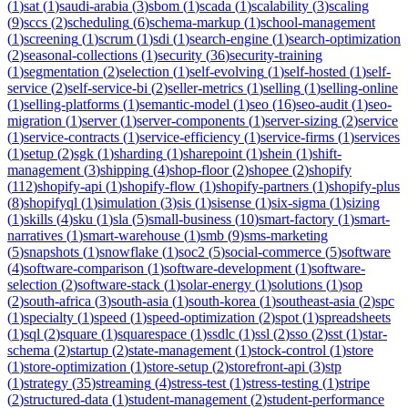
(
1
)
sat
(
1
)
saudi-arabia
(
3
)
sbom
(
1
)
scada
(
1
)
scalability
(
3
)
scaling
(
9
)
sccs
(
2
)
scheduling
(
6
)
schema-markup
(
1
)
school-management
(
1
)
screening
(
1
)
scrum
(
1
)
sdi
(
1
)
search-engine
(
1
)
search-optimization
(
2
)
seasonal-collections
(
1
)
security
(
36
)
security-training
(
1
)
segmentation
(
2
)
selection
(
1
)
self-evolving
(
1
)
self-hosted
(
1
)
self-
service
(
2
)
self-service-bi
(
2
)
seller-metrics
(
1
)
selling
(
1
)
selling-online
(
1
)
selling-platforms
(
1
)
semantic-model
(
1
)
seo
(
16
)
seo-audit
(
1
)
seo-
migration
(
1
)
server
(
1
)
server-components
(
1
)
server-sizing
(
2
)
service
(
1
)
service-contracts
(
1
)
service-efficiency
(
1
)
service-firms
(
1
)
services
(
1
)
setup
(
2
)
sgk
(
1
)
sharding
(
1
)
sharepoint
(
1
)
shein
(
1
)
shift-
management
(
3
)
shipping
(
4
)
shop-floor
(
2
)
shopee
(
2
)
shopify
(
112
)
shopify-api
(
1
)
shopify-flow
(
1
)
shopify-partners
(
1
)
shopify-plus
(
8
)
shopifyql
(
1
)
simulation
(
3
)
sis
(
1
)
sisense
(
1
)
six-sigma
(
1
)
sizing
(
1
)
skills
(
4
)
sku
(
1
)
sla
(
5
)
small-business
(
10
)
smart-factory
(
1
)
smart-
narratives
(
1
)
smart-warehouse
(
1
)
smb
(
9
)
sms-marketing
(
5
)
snapshots
(
1
)
snowflake
(
1
)
soc2
(
5
)
social-commerce
(
5
)
software
(
4
)
software-comparison
(
1
)
software-development
(
1
)
software-
selection
(
2
)
software-stack
(
1
)
solar-energy
(
1
)
solutions
(
1
)
sop
(
2
)
south-africa
(
3
)
south-asia
(
1
)
south-korea
(
1
)
southeast-asia
(
2
)
spc
(
1
)
specialty
(
1
)
speed
(
1
)
speed-optimization
(
2
)
spot
(
1
)
spreadsheets
(
1
)
sql
(
2
)
square
(
1
)
squarespace
(
1
)
ssdlc
(
1
)
ssl
(
2
)
sso
(
2
)
sst
(
1
)
star-
schema
(
2
)
startup
(
2
)
state-management
(
1
)
stock-control
(
1
)
store
(
1
)
store-optimization
(
1
)
store-setup
(
2
)
storefront-api
(
3
)
stp
(
1
)
strategy
(
35
)
streaming
(
4
)
stress-test
(
1
)
stress-testing
(
1
)
stripe
(
2
)
structured-data
(
1
)
student-management
(
2
)
student-performance