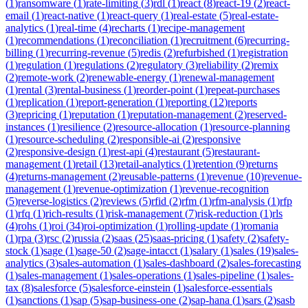
(
1
)
ransomware
(
1
)
rate-limiting
(
3
)
rdl
(
1
)
react
(
8
)
react-19
(
2
)
react-
email
(
1
)
react-native
(
1
)
react-query
(
1
)
real-estate
(
5
)
real-estate-
analytics
(
1
)
real-time
(
4
)
recharts
(
1
)
recipe-management
(
1
)
recommendations
(
1
)
reconciliation
(
1
)
recruitment
(
6
)
recurring-
billing
(
1
)
recurring-revenue
(
5
)
redis
(
2
)
refurbished
(
1
)
registration
(
1
)
regulation
(
1
)
regulations
(
2
)
regulatory
(
3
)
reliability
(
2
)
remix
(
2
)
remote-work
(
2
)
renewable-energy
(
1
)
renewal-management
(
1
)
rental
(
3
)
rental-business
(
1
)
reorder-point
(
1
)
repeat-purchases
(
1
)
replication
(
1
)
report-generation
(
1
)
reporting
(
12
)
reports
(
3
)
repricing
(
1
)
reputation
(
1
)
reputation-management
(
2
)
reserved-
instances
(
1
)
resilience
(
2
)
resource-allocation
(
1
)
resource-planning
(
1
)
resource-scheduling
(
2
)
responsible-ai
(
2
)
responsive
(
2
)
responsive-design
(
1
)
rest-api
(
4
)
restaurant
(
5
)
restaurant-
management
(
1
)
retail
(
13
)
retail-analytics
(
1
)
retention
(
9
)
returns
(
4
)
returns-management
(
2
)
reusable-patterns
(
1
)
revenue
(
10
)
revenue-
management
(
1
)
revenue-optimization
(
1
)
revenue-recognition
(
5
)
reverse-logistics
(
2
)
reviews
(
5
)
rfid
(
2
)
rfm
(
1
)
rfm-analysis
(
1
)
rfp
(
1
)
rfq
(
1
)
rich-results
(
1
)
risk-management
(
7
)
risk-reduction
(
1
)
rls
(
4
)
rohs
(
1
)
roi
(
34
)
roi-optimization
(
1
)
rolling-update
(
1
)
romania
(
1
)
rpa
(
3
)
rsc
(
2
)
russia
(
2
)
saas
(
25
)
saas-pricing
(
1
)
safety
(
2
)
safety-
stock
(
1
)
sage
(
1
)
sage-50
(
2
)
sage-intacct
(
1
)
salary
(
1
)
sales
(
19
)
sales-
analytics
(
3
)
sales-automation
(
1
)
sales-dashboard
(
2
)
sales-forecasting
(
1
)
sales-management
(
1
)
sales-operations
(
1
)
sales-pipeline
(
1
)
sales-
tax
(
8
)
salesforce
(
5
)
salesforce-einstein
(
1
)
salesforce-essentials
(
1
)
sanctions
(
1
)
sap
(
5
)
sap-business-one
(
2
)
sap-hana
(
1
)
sars
(
2
)
sasb