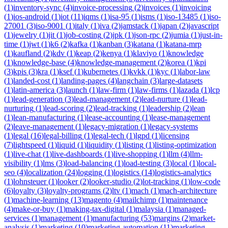
(
1
)
inventory-sync
(
4
)
invoice-processing
(
2
)
invoices
(
1
)
invoicing
(
1
)
ios-android
(
1
)
iot
(
11
)
iqms
(
1
)
isa-95
(
1
)
isms
(
1
)
iso-13485
(
1
)
iso-
27001
(
3
)
iso-9001
(
1
)
italy
(
1
)
iva
(
2
)
jamstack
(
1
)
japan
(
2
)
javascript
(
1
)
jewelry
(
1
)
jit
(
1
)
job-costing
(
2
)
jpk
(
1
)
json-rpc
(
2
)
jumia
(
1
)
just-in-
time
(
1
)
jwt
(
1
)
k6
(
2
)
kafka
(
1
)
kanban
(
3
)
katana
(
1
)
katana-mrp
(
1
)
kaufland
(
2
)
kdv
(
1
)
keap
(
2
)
kenya
(
1
)
klaviyo
(
1
)
knowledge
(
1
)
knowledge-base
(
4
)
knowledge-management
(
2
)
korea
(
1
)
kpi
(
3
)
kpis
(
3
)
kra
(
1
)
ksef
(
1
)
kubernetes
(
1
)
kvkk
(
1
)
kyc
(
1
)
labor-law
(
1
)
landed-cost
(
1
)
landing-pages
(
4
)
langchain
(
3
)
large-datasets
(
1
)
latin-america
(
3
)
launch
(
1
)
law-firm
(
1
)
law-firms
(
1
)
lazada
(
1
)
lcp
(
1
)
lead-generation
(
3
)
lead-management
(
2
)
lead-nurture
(
1
)
lead-
nurturing
(
1
)
lead-scoring
(
2
)
lead-tracking
(
1
)
leadership
(
2
)
lean
(
1
)
lean-manufacturing
(
1
)
lease-accounting
(
1
)
lease-management
(
2
)
leave-management
(
1
)
legacy-migration
(
1
)
legacy-systems
(
1
)
legal
(
16
)
legal-billing
(
1
)
legal-tech
(
1
)
lgpd
(
1
)
licensing
(
7
)
lightspeed
(
1
)
liquid
(
1
)
liquidity
(
1
)
listing
(
1
)
listing-optimization
(
1
)
live-chat
(
1
)
live-dashboards
(
1
)
live-shopping
(
1
)
llm
(
4
)
llm-
visibility
(
1
)
lms
(
3
)
load-balancing
(
1
)
load-testing
(
3
)
local
(
1
)
local-
seo
(
4
)
localization
(
24
)
logging
(
1
)
logistics
(
14
)
logistics-analytics
(
1
)
lohnsteuer
(
1
)
looker
(
2
)
looker-studio
(
2
)
lot-tracking
(
1
)
low-code
(
6
)
loyalty
(
3
)
loyalty-programs
(
2
)
ltv
(
1
)
mach
(
1
)
mach-architecture
(
1
)
machine-learning
(
13
)
magento
(
4
)
mailchimp
(
1
)
maintenance
(
4
)
make-or-buy
(
1
)
making-tax-digital
(
1
)
malaysia
(
1
)
managed-
services
(
1
)
management
(
1
)
manufacturing
(
53
)
margins
(
2
)
market-
analysis
(
1
)
marketing
(
10
)
marketing-automation
(
11
)
marketing-