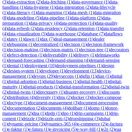
(
3
)
data-extraction
(
2
)
data-fetching
(
1
)
data-governance
(
1
)
data-
handling
(
1
)
data-hygiene
(
1
)
data-integration
(
2
)
data-lifecycle
(
1
)
data-literacy
(
1
)
data-mapping
(
1
)
data-mesh
(
1
)
data-migration
(
8
)
data-modeling
(
5
)
data-pipeline
(
1
)
data-platform
(
2
)
data-
preparation
(
1
)
data-privacy
(
4
)
data-protection
(
14
)
data-quality
(
4
)
data-refresh
(
2
)
data-residency
(
2
)
data-retention
(
1
)
data-transfer
(
4
)
data-visualization
(
5
)
data-warehouse
(
2
)
database
(
7
)
dataflows
(
1
)
datev
(
1
)
dawn
(
1
)
dax
(
7
)
deal-management
(
1
)
dealer
(
1
)
debugging
(
1
)
decentralized
(
1
)
decision
(
1
)
decision-framework
(
1
)
decision-making
(
1
)
decision-matrix
(
1
)
decision-tree
(
1
)
decorators
(
1
)
defect-detection
(
1
)
deliverability
(
1
)
delivery
(
1
)
delmiaworks
(
1
)
demand-forecasting
(
3
)
demand-planning
(
4
)
demand-sensing
(
1
)
dental
(
1
)
deployment
(
10
)
deployment-pipelines
(
1
)
design
(
2
)
design-system
(
1
)
developer
(
1
)
development
(
13
)
device-
management
(
1
)
devops
(
29
)
devsecops
(
1
)
dgfip
(
1
)
dian
(
1
)
digital
(
1
)
digital-adoption
(
1
)
digital-business
(
1
)
digital-health
(
1
)
digital-
maturity
(
1
)
digital-products
(
1
)
digital-transformation
(
22
)
digital-twin
(
2
)
digital-twins
(
1
)
directquery
(
1
)
disaster-recovery
(
1
)
discounts
(
2
)
distribution
(
4
)
diversity
(
1
)
dms
(
2
)
docker
(
3
)
docker-compose
(
1
)
doctype
(
1
)
document-management
(
3
)
document-processing
(
2
)
documentation
(
2
)
documents
(
4
)
dolibarr
(
1
)
domo
(
1
)
donor-
management
(
2
)
dpa
(
1
)
dpdp
(
1
)
dpo
(
1
)
drip-campaigns
(
1
)
drip-
content
(
1
)
drizzle
(
3
)
drizzle-orm
(
2
)
dropshipping
(
3
)
dubai
(
1
)
dynamic-pricing
(
3
)
dynamics-365
(
4
)
e-commerce
(
2
)
e-factura
(
1
)
e-faktur
(
1
)
e-fatura
(
1
)
e-invoicing
(
5
)
e-way-bill
(
1
)
e2e
(
2
)
eaa