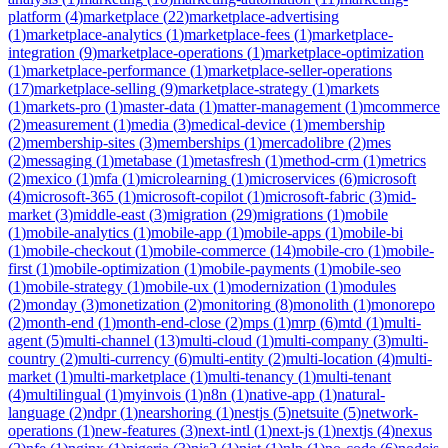
platform
(
4
)
marketplace
(
22
)
marketplace-advertising
(
1
)
marketplace-analytics
(
1
)
marketplace-fees
(
1
)
marketplace-
integration
(
9
)
marketplace-operations
(
1
)
marketplace-optimization
(
1
)
marketplace-performance
(
1
)
marketplace-seller-operations
(
17
)
marketplace-selling
(
9
)
marketplace-strategy
(
1
)
markets
(
1
)
markets-pro
(
1
)
master-data
(
1
)
matter-management
(
1
)
mcommerce
(
2
)
measurement
(
1
)
media
(
3
)
medical-device
(
1
)
membership
(
2
)
membership-sites
(
3
)
memberships
(
1
)
mercadolibre
(
2
)
mes
(
2
)
messaging
(
1
)
metabase
(
1
)
metasfresh
(
1
)
method-crm
(
1
)
metrics
(
2
)
mexico
(
1
)
mfa
(
1
)
microlearning
(
1
)
microservices
(
6
)
microsoft
(
4
)
microsoft-365
(
1
)
microsoft-copilot
(
1
)
microsoft-fabric
(
3
)
mid-
market
(
3
)
middle-east
(
3
)
migration
(
29
)
migrations
(
1
)
mobile
(
1
)
mobile-analytics
(
1
)
mobile-app
(
1
)
mobile-apps
(
1
)
mobile-bi
(
1
)
mobile-checkout
(
1
)
mobile-commerce
(
14
)
mobile-cro
(
1
)
mobile-
first
(
1
)
mobile-optimization
(
1
)
mobile-payments
(
1
)
mobile-seo
(
1
)
mobile-strategy
(
1
)
mobile-ux
(
1
)
modernization
(
1
)
modules
(
2
)
monday
(
3
)
monetization
(
2
)
monitoring
(
8
)
monolith
(
1
)
monorepo
(
2
)
month-end
(
1
)
month-end-close
(
2
)
mps
(
1
)
mrp
(
6
)
mtd
(
1
)
multi-
agent
(
5
)
multi-channel
(
13
)
multi-cloud
(
1
)
multi-company
(
3
)
multi-
country
(
2
)
multi-currency
(
6
)
multi-entity
(
2
)
multi-location
(
4
)
multi-
market
(
1
)
multi-marketplace
(
1
)
multi-tenancy
(
1
)
multi-tenant
(
4
)
multilingual
(
1
)
myinvois
(
1
)
n8n
(
1
)
native-app
(
1
)
natural-
language
(
2
)
ndpr
(
1
)
nearshoring
(
1
)
nestjs
(
5
)
netsuite
(
5
)
network-
operations
(
1
)
new-features
(
3
)
next-intl
(
1
)
next-js
(
1
)
nextjs
(
4
)
nexus