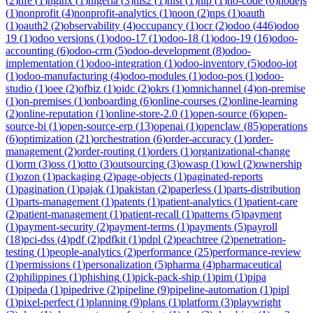
(
2
)
nfe
(
1
)
nginx
(
1
)
nigeria
(
3
)
nis2
(
1
)
nist
(
1
)
nlp
(
1
)
no-code
(
6
)
nodejs
(
1
)
nonprofit
(
4
)
nonprofit-analytics
(
1
)
noon
(
2
)
nps
(
1
)
oauth
(
1
)
oauth2
(
2
)
observability
(
4
)
occupancy
(
1
)
ocr
(
2
)
odoo
(
446
)
odoo
19
(
1
)
odoo versions
(
1
)
odoo-17
(
1
)
odoo-18
(
1
)
odoo-19
(
16
)
odoo-
accounting
(
6
)
odoo-crm
(
5
)
odoo-development
(
8
)
odoo-
implementation
(
1
)
odoo-integration
(
1
)
odoo-inventory
(
5
)
odoo-iot
(
1
)
odoo-manufacturing
(
4
)
odoo-modules
(
1
)
odoo-pos
(
1
)
odoo-
studio
(
1
)
oee
(
2
)
ofbiz
(
1
)
oidc
(
2
)
okrs
(
1
)
omnichannel
(
4
)
on-premise
(
1
)
on-premises
(
1
)
onboarding
(
6
)
online-courses
(
2
)
online-learning
(
2
)
online-reputation
(
1
)
online-store-2.0
(
1
)
open-source
(
6
)
open-
source-bi
(
1
)
open-source-erp
(
13
)
openai
(
1
)
openclaw
(
85
)
operations
(
6
)
optimization
(
21
)
orchestration
(
6
)
order-accuracy
(
1
)
order-
management
(
2
)
order-routing
(
1
)
orders
(
1
)
organizational-change
(
1
)
orm
(
3
)
oss
(
1
)
otto
(
3
)
outsourcing
(
3
)
owasp
(
1
)
owl
(
2
)
ownership
(
1
)
ozon
(
1
)
packaging
(
2
)
page-objects
(
1
)
paginated-reports
(
1
)
pagination
(
1
)
pajak
(
1
)
pakistan
(
2
)
paperless
(
1
)
parts-distribution
(
1
)
parts-management
(
1
)
patents
(
1
)
patient-analytics
(
1
)
patient-care
(
2
)
patient-management
(
1
)
patient-recall
(
1
)
patterns
(
5
)
payment
(
1
)
payment-security
(
2
)
payment-terms
(
1
)
payments
(
5
)
payroll
(
18
)
pci-dss
(
4
)
pdf
(
2
)
pdfkit
(
1
)
pdpl
(
2
)
peachtree
(
2
)
penetration-
testing
(
1
)
people-analytics
(
2
)
performance
(
25
)
performance-review
(
1
)
permissions
(
1
)
personalization
(
5
)
pharma
(
4
)
pharmaceutical
(
2
)
philippines
(
1
)
phishing
(
1
)
pick-pack-ship
(
1
)
pim
(
1
)
pipa
(
1
)
pipeda
(
1
)
pipedrive
(
2
)
pipeline
(
9
)
pipeline-automation
(
1
)
pipl
(
1
)
pixel-perfect
(
1
)
planning
(
9
)
plans
(
1
)
platform
(
3
)
playwright