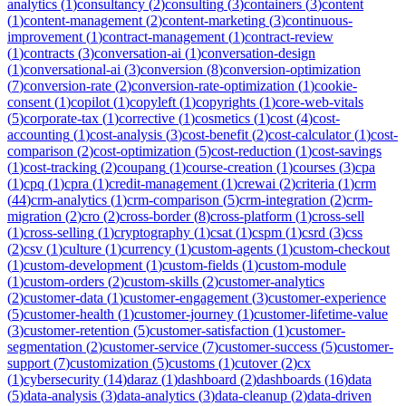
analytics
(
1
)
consultancy
(
2
)
consulting
(
3
)
containers
(
3
)
content
(
1
)
content-management
(
2
)
content-marketing
(
3
)
continuous-
improvement
(
1
)
contract-management
(
1
)
contract-review
(
1
)
contracts
(
3
)
conversation-ai
(
1
)
conversation-design
(
1
)
conversational-ai
(
3
)
conversion
(
8
)
conversion-optimization
(
7
)
conversion-rate
(
2
)
conversion-rate-optimization
(
1
)
cookie-
consent
(
1
)
copilot
(
1
)
copyleft
(
1
)
copyrights
(
1
)
core-web-vitals
(
5
)
corporate-tax
(
1
)
corrective
(
1
)
cosmetics
(
1
)
cost
(
4
)
cost-
accounting
(
1
)
cost-analysis
(
3
)
cost-benefit
(
2
)
cost-calculator
(
1
)
cost-
comparison
(
2
)
cost-optimization
(
5
)
cost-reduction
(
1
)
cost-savings
(
1
)
cost-tracking
(
2
)
coupang
(
1
)
course-creation
(
1
)
courses
(
3
)
cpa
(
1
)
cpq
(
1
)
cpra
(
1
)
credit-management
(
1
)
crewai
(
2
)
criteria
(
1
)
crm
(
44
)
crm-analytics
(
1
)
crm-comparison
(
5
)
crm-integration
(
2
)
crm-
migration
(
2
)
cro
(
2
)
cross-border
(
8
)
cross-platform
(
1
)
cross-sell
(
1
)
cross-selling
(
1
)
cryptography
(
1
)
csat
(
1
)
cspm
(
1
)
csrd
(
3
)
css
(
2
)
csv
(
1
)
culture
(
1
)
currency
(
1
)
custom-agents
(
1
)
custom-checkout
(
1
)
custom-development
(
1
)
custom-fields
(
1
)
custom-module
(
1
)
custom-orders
(
2
)
custom-skills
(
2
)
customer-analytics
(
2
)
customer-data
(
1
)
customer-engagement
(
3
)
customer-experience
(
5
)
customer-health
(
1
)
customer-journey
(
1
)
customer-lifetime-value
(
3
)
customer-retention
(
5
)
customer-satisfaction
(
1
)
customer-
segmentation
(
2
)
customer-service
(
7
)
customer-success
(
5
)
customer-
support
(
7
)
customization
(
5
)
customs
(
1
)
cutover
(
2
)
cx
(
1
)
cybersecurity
(
14
)
daraz
(
1
)
dashboard
(
2
)
dashboards
(
16
)
data
(
5
)
data-analysis
(
3
)
data-analytics
(
3
)
data-cleanup
(
2
)
data-driven